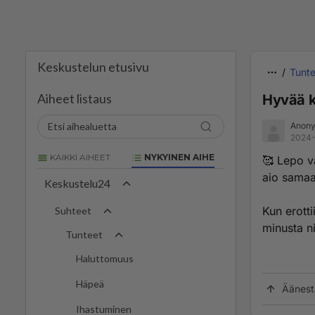
Keskustelun etusivu
Tunte
Aiheet listaus
Hyvää k
Anony
2024-
KAIKKI AIHEET
NYKYINEN AIHE
🥰 Lepo v
aio samaa
Keskustelu24
Kun erotti
Suhteet
minusta ni
Tunteet
Haluttomuus
Häpeä
Äänest
Ihastuminen