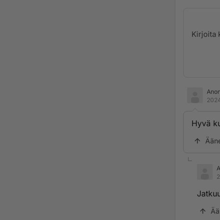
Ano
2024
Hyvä ku
Ään
2
Jatkuu
Ää