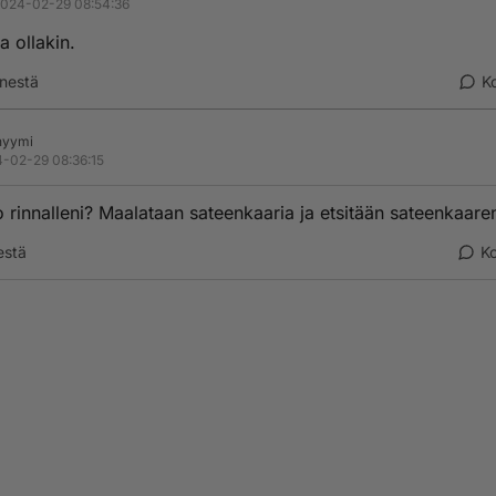
024-02-29 08:54:36
a ollakin.
nestä
K
nyymi
-02-29 08:36:15
ko rinnalleni? Maalataan sateenkaaria ja etsitään sateenkaare
estä
K