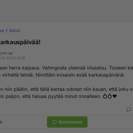
et
Ikävä
arkauspäivää!
ymi-ap
02-29 07:13:18
aan herra kaipaus. Vahingosta yleensä viisastuu. Toiseen ke
 virhettä tehdä. Nimittäin kosaisin exää karkauspäivänä.
in niin päätin, että tällä kertaa odotan niin kauan, että joku v
in paljon, että haluaa pyytää minut rinnalleen. 💍💍❤
ä
Kommentoi