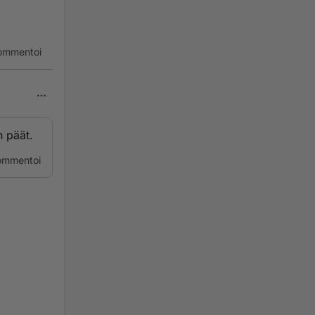
ommentoi
n päät.
ommentoi