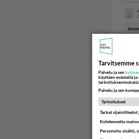
2
Ano
Jatku
Saaha
Tarvitsemme s
Ää
Palvelu ja sen
kolman
käyttäen evästeitä ja
Ano
tarkoituksenmukaisi
2024
Palvelu ja sen kumpp
Minäkin
Tarkoitukset
Ään
Tarkat sijaintitiedo
Kohdennettu mainon
Personoitu sisältö, 