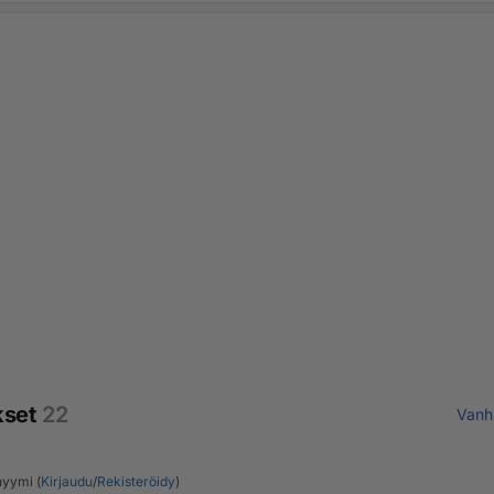
kset
22
Vanh
yymi (
Kirjaudu
/
Rekisteröidy
)