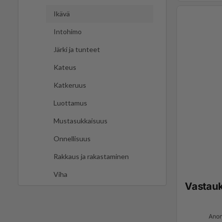
Ikävä
Intohimo
Järki ja tunteet
Kateus
Katkeruus
Luottamus
Mustasukkaisuus
Onnellisuus
Rakkaus ja rakastaminen
Viha
Vastau
Anon