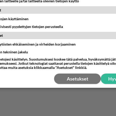
n laitteelle ja/tai laitteella olevien tietojen käyttö
t
etojen käyttäminen
iivisesti pyydettyjen tietojen perusteella
et
äytösten ehkäiseminen ja virheiden korjaaminen
ön tekninen jakelu
ietojesi käsittelyn. Suostumuksesi koskee tätä palvelua, hyväksymättä jä
mukseesi. Jotkut teknologiat saattavat perustella tietojen käsittelyä oike
uttaa muita asetuksia klikkaamalla "Asetukset" linkkiä.
Asetukset
Hyv