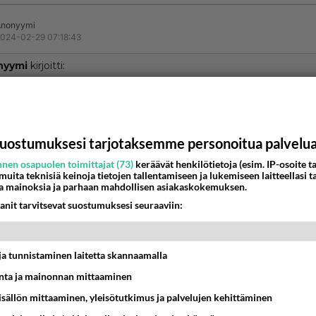
Anonyymi
024-02-29 07:18:43
nyymi
kirjoitti:
u. Tuo oli sivusta kommentti.
n näitä sivustakin komnentoida 🤔
uostumuksesi tarjotaksemme personoitua palvelu
nestä
K
nen osapuolen toimittajat (73)
keräävät henkilötietoja (esim. IP-osoite ta
 muita teknisiä keinoja tietojen tallentamiseen ja lukemiseen laitteellasi t
nyymi
a mainoksia ja parhaan mahdollisen asiakaskokemuksen.
-02-29 07:22:39
anit tarvitsevat suostumuksesi seuraaviin:
 kysäisin mökin pihalle kiljusaavi kourassa onnea
estä
K
t ja tunnistaminen laitetta skannaamalla
ta ja mainonnan mittaaminen
sisällön mittaaminen, yleisötutkimus ja palvelujen kehittäminen