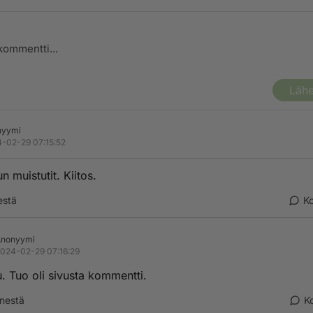
Lähe
nyymi
-02-29 07:15:52
n muistutit. Kiitos.
estä
K
Anonyymi
024-02-29 07:16:29
. Tuo oli sivusta kommentti.
nestä
K