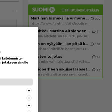
Osallistu keskusteluun
Martinan bisneksillä ei mene hyvin
329
https://www.iltalehti.fi/viihdeuutiset/a/c46da6ab-340f-4790-aaa7-0865eed2336 Yrityksen konkurssihakemus on tullut kärä
Tiesitkö? Martina Aitolehden isäpuoli on tämä suosittu laulaja
34
Martina Aitolehti on seurattu julkisuuden henkilö. Lähipiiriin mahtuu muitakin tunnettuja henkilöitä. Tiesitkö, että Ma
2 km on nykyään liian pitkä koulumatka
107
Hesarissa päivitellään lapset joutuu nyt kulkemaan 2 km kouluun jösses. Ruostefillarilla tuo matka menee vaikka miten äk
a
ommentoi
Miesten tuijotus
45
i laitetunniste)
Mutta mies vain tuijottaa, siinä vaiheessa käännän itse pään pois. Mikä juttu? Yleensä jos joku tuijottaa tai katsoo, hä
arjotakseen sinulle
Uusioperheen aikuiset lapset tyhjentää jääkaapin käydessään
56
Miten selvittäisitte seuraavan ongelman, meillä on uusioperhe, minulla teini-ikäiset lapset ja puolisolla aikuiset, jotk
ommentoi