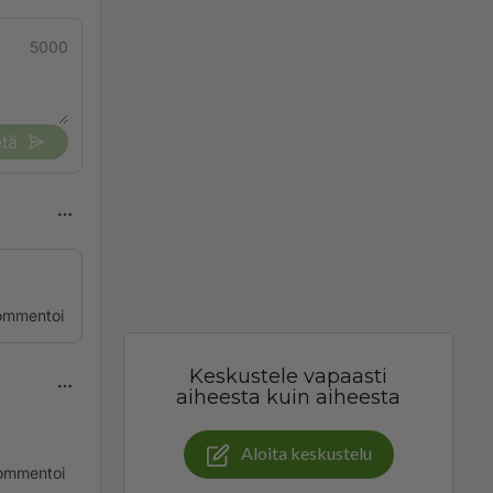
5000
tä
ommentoi
Keskustele vapaasti
aiheesta kuin aiheesta
Aloita keskustelu
ommentoi