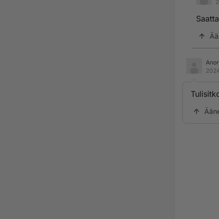
2
Saatta
Ää
Ano
2024
Tulisit
Ään