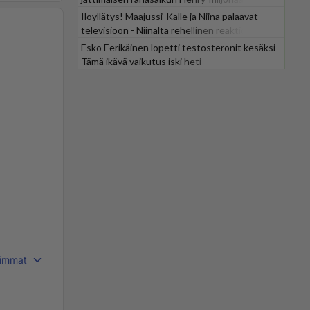
Iloyllätys! Maajussi-Kalle ja Niina palaavat
televisioon - Niinalta rehellinen reaktio:
"KÄÄKS!"
Esko Eerikäinen lopetti testosteronit kesäksi -
Tämä ikävä vaikutus iski heti
immat