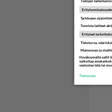
Tietojen tallentamine
Erityisominaisuude
Tarkkojen sijaintiti
Tunnista laitteet akt
Erityiset tarkoituks
Tietoturva, väärink
Mainonnan ja sisäll
Hyväksymällä sallit t
vaikuttaa asiakaskoke
vastustaa tätä tai mu
Tietosuoja