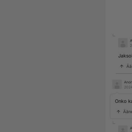
2
Jaksoi
Ää
Ano
2024
Onko ka
Ään