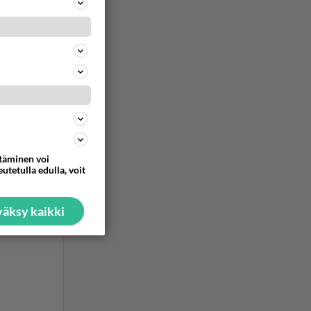
ttäminen voi
utetulla edulla, voit
äksy kaikki