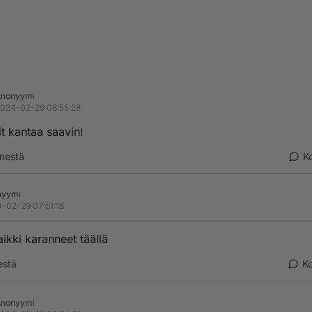
Anonyymi
024-02-29 08:55:28
t kantaa saavin!
nestä
K
nyymi
-02-29 07:51:18
ikki karanneet täällä
estä
K
Anonyymi