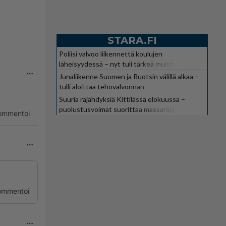
STARA.FI
Poliisi valvoo liikennettä koulujen
läheisyydessä – nyt tuli tärkeä muistutus
Junaliikenne Suomen ja Ruotsin välillä alkaa –
tulli aloittaa tehovalvonnan
Suuria räjähdyksiä Kittilässä elokuussa –
puolustusvoimat suorittaa massaräjäytyksiä
ommentoi
ommentoi