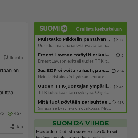
Osallistu keskusteluun
Muistatko Mikkelin panttivankidraaman?
47
Uusi draamasarja järkyttävästä tapauksesta on tulossa. Tositapahtumiin perustuva sarja ammentaa vuoden 1986 Mikkelin pan
Ernest Lawson täräytti erikoisen heiton TTK-lehdistötilaisuudessa: " Onko tässä tarkoituksena...?"
3
Ilmoita
Ernest Lawson esitteli uudet TTK-tähtioppilaat ja opettajat torstaina 6.8. lehdistölle. Tulevalla kaudella on yksi hausk
rtaan en
Jos SDP ei voita reilusti, persut kumoavat demokratian Suomesta
604
Näin tekisi ainakin Rydman seuratessaan idolinsa Trumpin mallia https://www.is.fi/politiikka/art-2000012187244.html
Uuden TTK-juontajan ympärillä epätietoisuus sakenee - Nyt MTV hämmentää soppaa
35
älittää
TTK tulee taas tänä syksynä. Ohjelman uudet tähtioppilaat julkistetaan torstaina 6. elokuuta klo 14 alkavassa lehdistö
Mitä tuot pöytään parisuhteessa?
458
Siinäpä se kysymys on otsikossa. Mitäpä siis tuot/toisit pöytään parisuhteessa? Oletko mies vai nainen? Koetko sen mitä
22
457
SUOMI24 VIIHDE
Jaa
Muistatko? Kädestä suuhun elävä Satu sai
jättimäisen rahasalkun Henry-miljonääriltä