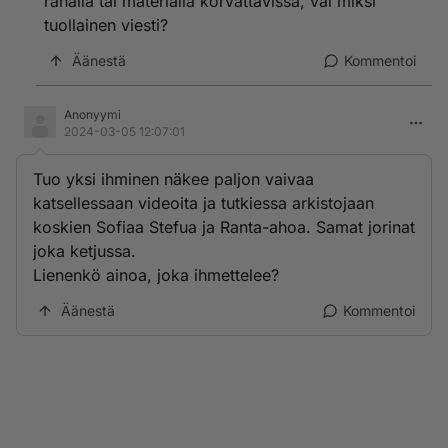
rahalla tai materialla korvattavissa, vai miksi
tuollainen viesti?
Äänestä
Kommentoi
Anonyymi
2024-03-05 12:07:01
Tuo yksi ihminen näkee paljon vaivaa
katsellessaan videoita ja tutkiessa arkistojaan
koskien Sofiaa Stefua ja Ranta-ahoa. Samat jorinat
joka ketjussa.
Lienenkö ainoa, joka ihmettelee?
Äänestä
Kommentoi