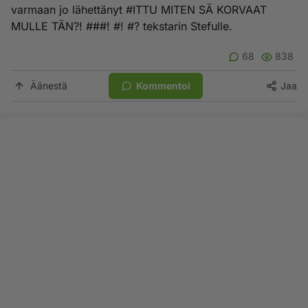
varmaan jo lähettänyt #ITTU MITEN SÄ KORVAAT
MULLE TÄN?! ###! #! #? tekstarin Stefulle.
68
838
Äänestä
Kommentoi
Jaa