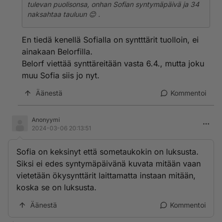
tulevan puolisonsa, onhan Sofian syntymäpäivä ja 34
naksahtaa tauluun 😊 .
En tiedä kenellä Sofialla on syntttärit tuolloin, ei
ainakaan Belorfilla.
Belorf viettää synttäreitään vasta 6.4., mutta joku
muu Sofia siis jo nyt.
Äänestä
Kommentoi
Anonyymi
2024-03-06 20:13:51
Sofia on keksinyt että sometaukokin on luksusta.
Siksi ei edes syntymäpäivänä kuvata mitään vaan
vietetään ökysynttärit laittamatta instaan mitään,
koska se on luksusta.
Äänestä
Kommentoi