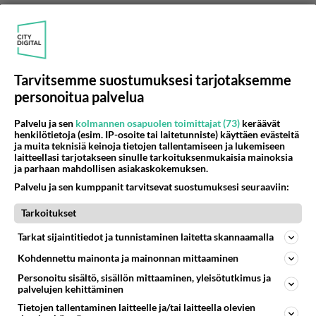
Äänestä
Kommentoi
Anonyymi
2024-03-05 10:36:37
Tarvitsemme suostumuksesi tarjotaksemme
personoitua palvelua
Anonyymi
kirjoitti:
Nehän olivat joskus tapelleet Stefun kanssa jossain
Palvelu ja sen
kolmannen osapuolen toimittajat (73)
keräävät
ravintolassa ja Sofia oli huutanut että "painu vi**uun
henkilötietoja (esim. IP-osoite tai laitetunniste) käyttäen evästeitä
siitä". Sarjassaan Sofia sanoi Stefua idiootiksi
Lue lisää
ja muita teknisiä keinoja tietojen tallentamiseen ja lukemiseen
ihmiseksi. Toki Stefukin on sanonut kaikenlaista ja
laitteellasi tarjotakseen sinulle tarkoituksenmukaisia mainoksia
ja parhaan mahdollisen asiakaskokemuksen.
tehnyt vaikka mitä. Sofia kertoikin Seiskalle että
Stefulla taisi olla hermot kireällä sinä aikana kun
"vaikka minä olen puoliksi marokkolainen niin Stefu on
Palvelu ja sen kumppanit tarvitsevat suostumuksesi seuraaviin:
oli on/off -suhteessa Sofian kanssa.
meillä se joka heittelee tavaroita". Ja onhan se Stefu
kova heittelemään tavaroita, varsinkin Sofian tavaroita
Tarkoitukset
Äänestä
Kommentoi
ikkunasta pihalle. Sofia ei ehkä lyönyt Stefua
Tarkat sijaintitiedot ja tunnistaminen laitetta skannaamalla
ikkunankarmilla, vaan kutsui Seiskan toimittajan ja
oman sarjansa kuvaajat kuvaamaan, kun Stefu heitteli.
Anonyymi
Kohdennettu mainonta ja mainonnan mittaaminen
2024-03-05 11:01:22
Kosto se on sekin.
Personoitu sisältö, sisällön mittaaminen, yleisötutkimus ja
palvelujen kehittäminen
Anonyymi
kirjoitti:
Tietojen tallentaminen laitteelle ja/tai laitteella olevien
Stefulla taisi olla hermot kireällä sinä aikana kun oli