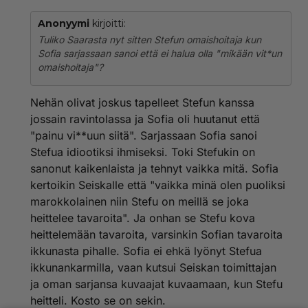
Anonyymi
kirjoitti:
Tuliko Saarasta nyt sitten Stefun omaishoitaja kun
Sofia sarjassaan sanoi että ei halua olla "mikään vit*un
omaishoitaja"?
Nehän olivat joskus tapelleet Stefun kanssa
jossain ravintolassa ja Sofia oli huutanut että
"painu vi**uun siitä". Sarjassaan Sofia sanoi
Stefua idiootiksi ihmiseksi. Toki Stefukin on
sanonut kaikenlaista ja tehnyt vaikka mitä. Sofia
kertoikin Seiskalle että "vaikka minä olen puoliksi
marokkolainen niin Stefu on meillä se joka
heittelee tavaroita". Ja onhan se Stefu kova
heittelemään tavaroita, varsinkin Sofian tavaroita
ikkunasta pihalle. Sofia ei ehkä lyönyt Stefua
ikkunankarmilla, vaan kutsui Seiskan toimittajan
ja oman sarjansa kuvaajat kuvaamaan, kun Stefu
heitteli. Kosto se on sekin.