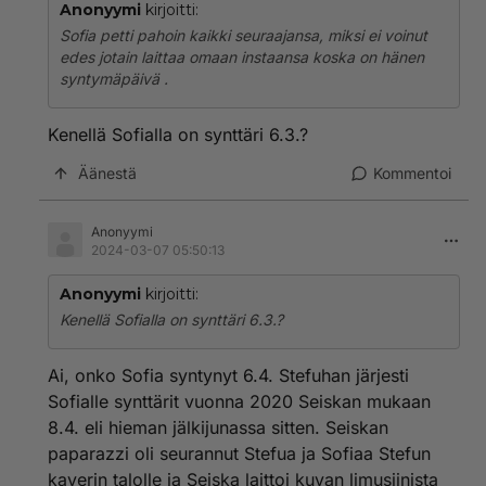
Anonyymi
kirjoitti:
Sofia petti pahoin kaikki seuraajansa, miksi ei voinut
edes jotain laittaa omaan instaansa koska on hänen
syntymäpäivä .
Kenellä Sofialla on synttäri 6.3.?
Äänestä
Kommentoi
Anonyymi
2024-03-07 05:50:13
Anonyymi
kirjoitti:
Kenellä Sofialla on synttäri 6.3.?
Ai, onko Sofia syntynyt 6.4. Stefuhan järjesti
Sofialle synttärit vuonna 2020 Seiskan mukaan
8.4. eli hieman jälkijunassa sitten. Seiskan
paparazzi oli seurannut Stefua ja Sofiaa Stefun
kaverin talolle ja Seiska laittoi kuvan limusiinista