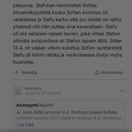
juttuunsa. Stefuhan hemmotteli Sofiaa
limusiinikyydeillä koska Sofian avomies oli
vankilassa ja Stefu kertoi että jos heidät on nähty
yhdessä niin hän auttaa aina kavereitaan. Stefu
oli siis sellaisen naisen kaveri, joka vihasi Stefun
silloista avopuolisoa eli Stefun lapsen äitiä. Sitten
13.4. eli vajaan viikon kuluttua Sofian synttäreistä
Stefu jäi kiinni ratista ja verikokeessa löytyi myös
huumeita.
Äänestä
Kommentoi
Anonyymi
2024-03-07 13:55:08
Anonyymi
kirjoitti:
Ai, onko Sofia syntynyt 6.4. Stefuhan järjesti Sofialle
synttärit vuonna 2020 Seiskan mukaan 8.4. eli hieman
jälkijunassa sitten. Seiskan paparazzi oli seurannut
Lue lisää
Stefua ja Sofiaa Stefun kaverin talolle ja Seiska laittoi