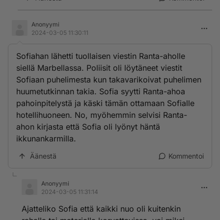
Anonyymi
2024-03-05 11:30:11
Sofiahan lähetti tuollaisen viestin Ranta-aholle
siellä Marbellassa. Poliisit oli löytäneet viestit
Sofiaan puhelimesta kun takavarikoivat puhelimen
huumetutkinnan takia. Sofia syytti Ranta-ahoa
pahoinpitelystä ja käski tämän ottamaan Sofialle
hotellihuoneen. No, myöhemmin selvisi Ranta-
ahon kirjasta että Sofia oli lyönyt häntä
ikkunankarmilla.
Äänestä
Kommentoi
Anonyymi
2024-03-05 11:31:14
Ajatteliko Sofia että kaikki nuo oli kuitenkin