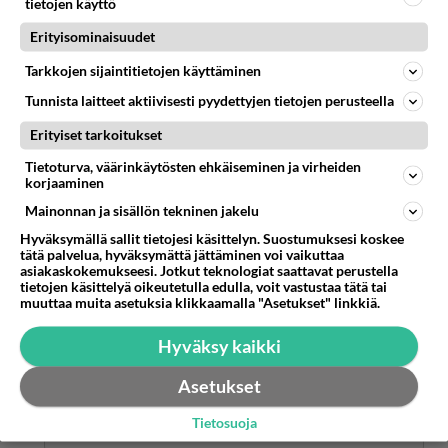
tietojen käyttö
on/off -suhteessa Sofian kanssa.
Erityisominaisuudet
Miksi ei olisi ollut koska päihteiden yhteiskäyttö
Tarkkojen sijaintitietojen käyttäminen
lisääntyi ja raha-asiat meni hunningolle. Ja Sofian
Tunnista laitteet aktiivisesti pyydettyjen tietojen perusteella
käytös oli mitä oli. Ei oikeasti ainakaan
Erityiset tarkoitukset
rakastanut Stefua vaan Ranta-ahoa, ja halusi
asua suurimman osan ajasta yksin. Otti vain
Tietoturva, väärinkäytösten ehkäiseminen ja virheiden
korjaaminen
Stefulta asunnot, matkat ja elatuksen kun Ranta-
ahot heitti kadulle ja lopetti Sofian
Mainonnan ja sisällön tekninen jakelu
kuukausimaksut.
Hyväksymällä sallit tietojesi käsittelyn. Suostumuksesi koskee
tätä palvelua, hyväksymättä jättäminen voi vaikuttaa
Äänestä
Kommentoi
asiakaskokemukseesi. Jotkut teknologiat saattavat perustella
tietojen käsittelyä oikeutetulla edulla, voit vastustaa tätä tai
muuttaa muita asetuksia klikkaamalla "Asetukset" linkkiä.
Anonyymi
2024-03-05 12:09:00
Hyväksy kaikki
Anonyymi
kirjoitti:
Asetukset
Stefan kehui että oli hauska Thaimaan reissu😊 oliko
Tietosuoja
Saralla osuutta asiaan ?