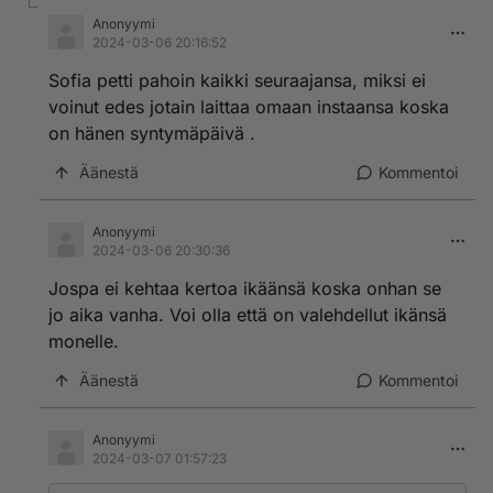
Anonyymi
2024-03-06 20:16:52
Sofia petti pahoin kaikki seuraajansa, miksi ei
voinut edes jotain laittaa omaan instaansa koska
on hänen syntymäpäivä .
Äänestä
Kommentoi
Anonyymi
2024-03-06 20:30:36
Jospa ei kehtaa kertoa ikäänsä koska onhan se
jo aika vanha. Voi olla että on valehdellut ikänsä
monelle.
Äänestä
Kommentoi
Anonyymi
2024-03-07 01:57:23