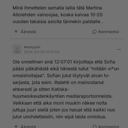
Minä ihmettelen samalla lailla tätä Martina
Aitolehden vainoojaa, koska kaivaa 10-20
vuoden takaisia asioita tännekin palstalle .
Äänestä
Kommentoi
Anonyymi
2024-03-05 14:57:03
Ole onnellinen sinä 12:07:01 kirjoittaja että Sofia
pääsi pälkähästä eikä hänestä tullut "mitään vi*un
omaishoitajaa". Sofian jutut löytyvät aivan tv-
sarjasta, jota esim. Iltalehti on mainostanut
ahkerasti ja sitten Katiska-
huumeoikeudenkäyntien mediaraportoinneista.
Veikkaan että aika moni muukin näkee noita
juttuja juuri siellä joten jos haluat että kaikki nuo
jutut unohdettaisiin, niin eipä taida onnistua.
Äänestä
Kommentoi