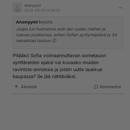
Anonyymi
2024-03-05 14:58:32
Anonyymi
kirjoitti:
Jospa tuo huomenna esiin sen uuden miehen ja
tulevan puolisonsa, onhan Sofian syntymäpäivä ja 34
naksahtaa tauluun 😊 .
Pitääkö Sofia voimaannuttavan sometauon
synttäreiden ajaksi vai kuvaako muiden
ravintola-annoksia ja jotain uutta laukkua
kaupassa? Se jää nähtäväksi.
Äänestä
Kommentoi