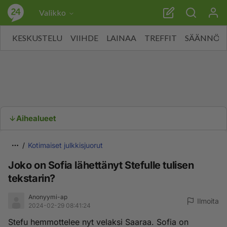
Valikko
KESKUSTELU
VIIHDE
LAINAA
TREFFIT
SÄÄNNÖT
Aihealueet
Kotimaiset julkkisjuorut
Joko on Sofia lähettänyt Stefulle tulisen
tekstarin?
Anonyymi-ap
Ilmoita
2024-02-29 08:41:24
Stefu hemmottelee nyt velaksi Saaraa. Sofia on