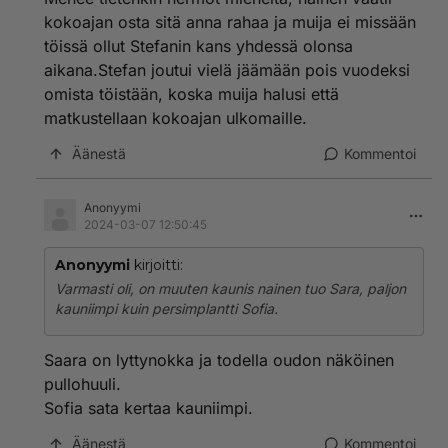
kokoajan osta sitä anna rahaa ja muija ei missään
töissä ollut Stefanin kans yhdessä olonsa
aikana.Stefan joutui vielä jäämään pois vuodeksi
omista töistään, koska muija halusi että
matkustellaan kokoajan ulkomaille.
Äänestä
Kommentoi
Anonyymi
2024-03-07 12:50:45
Anonyymi
kirjoitti:
Varmasti oli, on muuten kaunis nainen tuo Sara, paljon
kauniimpi kuin persimplantti Sofia.
Saara on lyttynokka ja todella oudon näköinen
pullohuuli.
Sofia sata kertaa kauniimpi.
Äänestä
Kommentoi