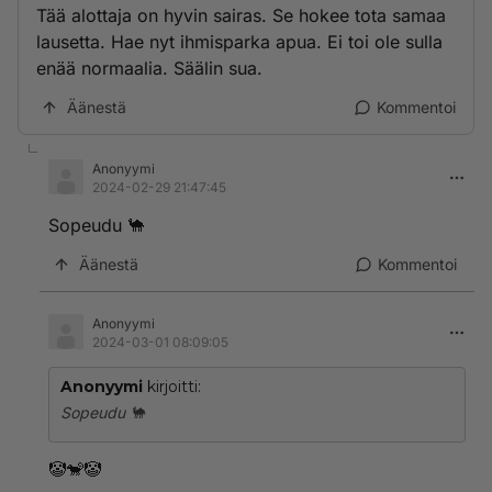
Tää alottaja on hyvin sairas. Se hokee tota samaa
lausetta. Hae nyt ihmisparka apua. Ei toi ole sulla
enää normaalia. Säälin sua.
Äänestä
Kommentoi
Anonyymi
2024-02-29 21:47:45
Sopeudu 🐪
Äänestä
Kommentoi
Anonyymi
2024-03-01 08:09:05
Anonyymi
kirjoitti:
Sopeudu 🐪
🤡🐒🤡