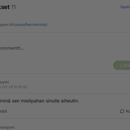
kset
11
Vanh
yymi (
Kirjaudu
/
Rekisteröidy
)
Lähe
nyymi
-02-29 10:10:42
 minä sen mielipahan sinulle aiheutin.
estä
K
Anonyymi