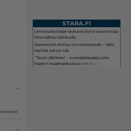
STARA.FI
Lentomatkustajan laukusta löytyi varastettuja
historiallisia tykinkuulia
Sääennuste ulottuu nyt marraskuulle – tältä
näyttää syksyn sää
”Täysin yllättäen” – suomalaislaulaja Lotta
Hagfors maailmankuuluun sirkukseen
ommentoi