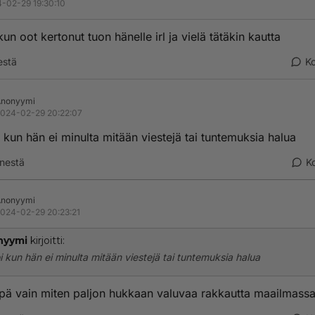
-02-29 19:30:10
un oot kertonut tuon hänelle irl ja vielä tätäkin kautta
estä
K
Anonyymi
024-02-29 20:22:07
 kun hän ei minulta mitään viestejä tai tuntemuksia halua
nestä
K
Anonyymi
024-02-29 20:23:21
nyymi
kirjoitti:
i kun hän ei minulta mitään viestejä tai tuntemuksia halua
npä vain miten paljon hukkaan valuvaa rakkautta maailmass