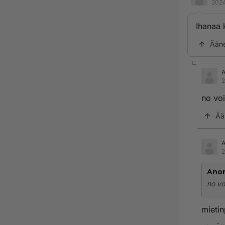
2024
Ihanaa k
Ään
2
no voi
Ää
2
Ano
no vo
mieti