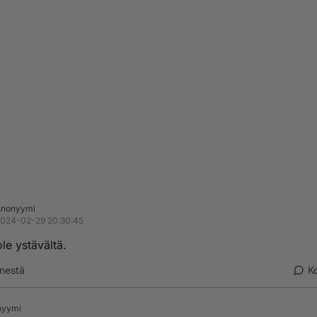
Anonyymi
024-02-29 20:30:45
ole ystävältä.
nestä
K
nyymi