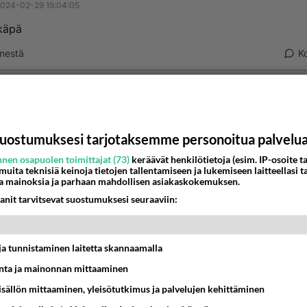
024-02-29 19:04:05
käpä
nestä
K
Anonyymi
024-02-29 19:27:21
nyymi
kirjoitti:
uostumuksesi tarjotaksemme personoitua palvelu
hkäpä
nen osapuolen toimittajat (73)
keräävät henkilötietoja (esim. IP-osoite ta
 muita teknisiä keinoja tietojen tallentamiseen ja lukemiseen laitteellasi t
tämä aloitus sinulta
a mainoksia ja parhaan mahdollisen asiakaskokemuksen.
anit tarvitsevat suostumuksesi seuraaviin:
nestä
K
Anonyymi
t ja tunnistaminen laitetta skannaamalla
024-02-29 20:27:13
ta ja mainonnan mittaaminen
nyymi
kirjoitti:
sisällön mittaaminen, yleisötutkimus ja palvelujen kehittäminen
hkäpä