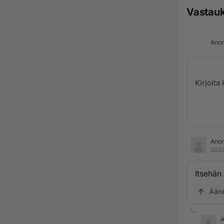
Vastau
Anon
Ano
2024
Itsehän
Ään