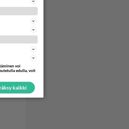
ommentoi
ttäminen voi
utetulla edulla, voit
äksy kaikki