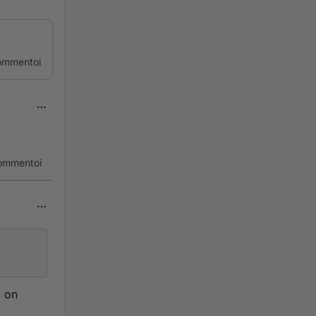
ommentoi
ommentoi
a on