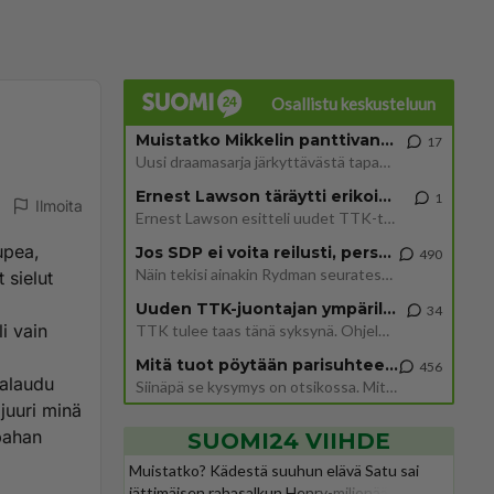
Osallistu keskusteluun
Muistatko Mikkelin panttivankidraaman?
17
Uusi draamasarja järkyttävästä tapauksesta on tulossa. Tositapahtumiin perustuva sarja ammentaa vuoden 1986 Mikkelin pan
Ernest Lawson täräytti erikoisen heiton TTK-lehdistötilaisuudessa: " Onko tässä tarkoituksena...?"
1
Ilmoita
Ernest Lawson esitteli uudet TTK-tähtioppilaat ja opettajat torstaina 6.8. lehdistölle. Tulevalla kaudella on yksi hausk
upea,
Jos SDP ei voita reilusti, persut kumoavat demokratian Suomesta
490
Näin tekisi ainakin Rydman seuratessaan idolinsa Trumpin mallia https://www.is.fi/politiikka/art-2000012187244.html
 sielut
Uuden TTK-juontajan ympärillä epätietoisuus sakenee - Nyt MTV hämmentää soppaa
34
i vain
TTK tulee taas tänä syksynä. Ohjelman uudet tähtioppilaat julkistetaan torstaina 6. elokuuta klo 14 alkavassa lehdistö
a
Mitä tuot pöytään parisuhteessa?
456
palaudu
Siinäpä se kysymys on otsikossa. Mitäpä siis tuot/toisit pöytään parisuhteessa? Oletko mies vai nainen? Koetko sen mitä
 juuri minä
ipahan
SUOMI24 VIIHDE
Muistatko? Kädestä suuhun elävä Satu sai
jättimäisen rahasalkun Henry-miljonääriltä