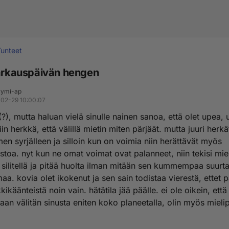
Tunteet
karkauspäivän hengen
ymi-ap
02-29 10:00:07
?), mutta haluan vielä sinulle nainen sanoa, että olet upea, 
iin herkkä, että välillä mietin miten pärjäät. mutta juuri herkät
n syrjälleen ja silloin kun on voimia niin herättävät myös
stoa. nyt kun ne omat voimat ovat palanneet, niin tekisi miel
a silitellä ja pitää huolta ilman mitään sen kummempaa suurt
aa. kovia olet ikokenut ja sen sain todistaa vierestä, ettet 
ikäänteistä noin vain. hätätila jää päälle. ei ole oikein, että
aan välitän sinusta eniten koko planeetalla, olin myös miel