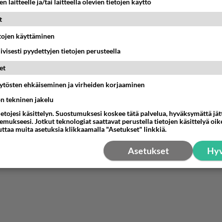
n laitteelle ja/tai laitteella olevien tietojen käyttö
ämä aloitus siis ystävältäni?
t
etojen käyttäminen
nestä
K
iivisesti pyydettyjen tietojen perusteella
et
äytösten ehkäiseminen ja virheiden korjaaminen
ön tekninen jakelu
ietojesi käsittelyn. Suostumuksesi koskee tätä palvelua, hyväksymättä jä
mukseesi. Jotkut teknologiat saattavat perustella tietojen käsittelyä oike
uttaa muita asetuksia klikkaamalla "Asetukset" linkkiä.
Asetukset
Hyv