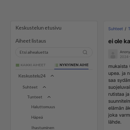
Keskustelun etusivu
Suhteet
Aiheet listaus
ei ole 
Anony
2024-
KAIKKI AIHEET
NYKYINEN AIHE
mukaista (
upea. ja n
Keskustelu24
saa sydäme
suojeluvai
Suhteet
rutistaa j
Tunteet
suunnitelm
Haluttomuus
elämän äkk
joka varm
Häpeä
lähde.
Ihastuminen