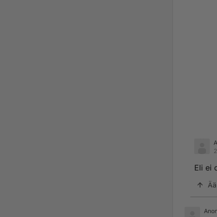
2
Eli ei 
Ää
Ano