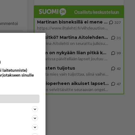
Osallistu keskusteluun
Martinan bisneksillä ei mene hyvin
327
ommentoi
https://www.iltalehti.fi/viihdeuutiset/a/c46da6ab-340f-4790-aaa7-0865eed2336 Yrityksen konkurssihakemus on tullut kärä
Tiesitkö? Martina Aitolehden isäpuoli on tämä suosittu laulaja
31
Martina Aitolehti on seurattu julkisuuden henkilö. Lähipiiriin mahtuu muitakin tunnettuja henkilöitä. Tiesitkö, että Ma
2 km on nykyään liian pitkä koulumatka
99
Hesarissa päivitellään lapset joutuu nyt kulkemaan 2 km kouluun jösses. Ruostefillarilla tuo matka menee vaikka miten äk
a
Miesten tuijotus
42
i laitetunniste)
Mutta mies vain tuijottaa, siinä vaiheessa käännän itse pään pois. Mikä juttu? Yleensä jos joku tuijottaa tai katsoo, hä
arjotakseen sinulle
Uusioperheen aikuiset lapset tyhjentää jääkaapin käydessään
47
Miten selvittäisitte seuraavan ongelman, meillä on uusioperhe, minulla teini-ikäiset lapset ja puolisolla aikuiset, jotk
ommentoi