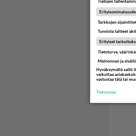
Tietojen tallentamine
Onko t
Erityisominaisuude
Tarkkojen sijaintiti
Ää
Tunnista laitteet akt
Erityiset tarkoituks
Tietoturva, väärink
Mainonnan ja sisäll
Hyväksymällä sallit t
vaikuttaa asiakaskoke
vastustaa tätä tai mu
Tietosuoja