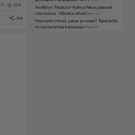
11
504
Iloyllätys! Maajussi-Kalle ja Niina palaavat
televisioon - Niinalta rehellinen reaktio:
Jaa
"KÄÄKS!"
Muistatko Hyvät, pahat ja rumat? Tämä leffa
tv:ssä herättää kohusarjan henkiin