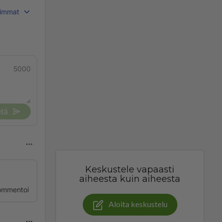
immat
5000
tä
Keskustele vapaasti
aiheesta kuin aiheesta
ommentoi
Aloita keskustelu