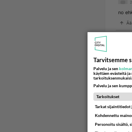
2
no eh
Ää
2
Ano
Tarvitsemme s
no e
Palvelu ja sen
kolman
käyttäen evästeitä ja
Oliko 
tarkoituksenmukaisi
Palvelu ja sen kumpp
Ää
Tarkoitukset
Tarkat sijaintitiedo
2
Kohdennettu mainon
Ano
Personoitu sisältö, 
no e