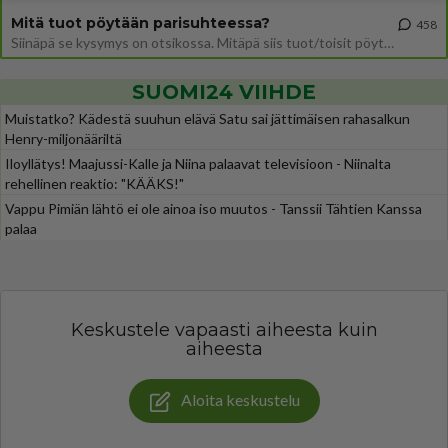
Mitä tuot pöytään parisuhteessa?
458
Siinäpä se kysymys on otsikossa. Mitäpä siis tuot/toisit pöytään parisuhteessa? Oletko mies vai nainen? Koetko sen mitä
SUOMI24 VIIHDE
Muistatko? Kädestä suuhun elävä Satu sai jättimäisen rahasalkun
Henry-miljonääriltä
Iloyllätys! Maajussi-Kalle ja Niina palaavat televisioon - Niinalta
rehellinen reaktio: "KÄÄKS!"
Vappu Pimiän lähtö ei ole ainoa iso muutos - Tanssii Tähtien Kanssa
palaa
Keskustele vapaasti aiheesta kuin
aiheesta
Aloita keskustelu