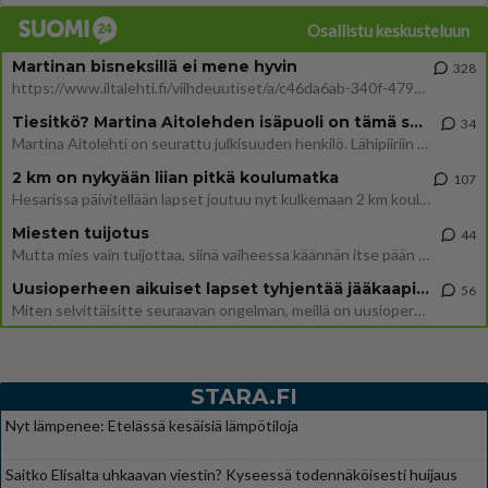
Osallistu keskusteluun
Martinan bisneksillä ei mene hyvin
328
https://www.iltalehti.fi/viihdeuutiset/a/c46da6ab-340f-4790-aaa7-0865eed2336 Yrityksen konkurssihakemus on tullut kärä
Tiesitkö? Martina Aitolehden isäpuoli on tämä suosittu laulaja
34
Martina Aitolehti on seurattu julkisuuden henkilö. Lähipiiriin mahtuu muitakin tunnettuja henkilöitä. Tiesitkö, että Ma
2 km on nykyään liian pitkä koulumatka
107
Hesarissa päivitellään lapset joutuu nyt kulkemaan 2 km kouluun jösses. Ruostefillarilla tuo matka menee vaikka miten äk
Miesten tuijotus
44
Mutta mies vain tuijottaa, siinä vaiheessa käännän itse pään pois. Mikä juttu? Yleensä jos joku tuijottaa tai katsoo, hä
Uusioperheen aikuiset lapset tyhjentää jääkaapin käydessään
56
Miten selvittäisitte seuraavan ongelman, meillä on uusioperhe, minulla teini-ikäiset lapset ja puolisolla aikuiset, jotk
STARA.FI
Nyt lämpenee: Etelässä kesäisiä lämpötiloja
Saitko Elisalta uhkaavan viestin? Kyseessä todennäköisesti huijaus