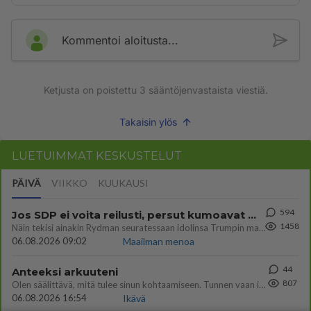
Kommentoi aloitusta...
Ketjusta on poistettu
3
sääntöjenvastaista viestiä.
Takaisin ylös
LUETUIMMAT KESKUSTELUT
PÄIVÄ
VIIKKO
KUUKAUSI
594
Jos SDP ei voita reilusti, persut kumoavat demokratian Suomesta
1458
Näin tekisi ainakin Rydman seuratessaan idolinsa Trumpin mallia https://www.is.fi/politiikka/art-2000012187244.html
06.08.2026 09:02
Maailman menoa
44
Anteeksi arkuuteni
807
Olen säälittävä, mitä tulee sinun kohtaamiseen. Tunnen vaan itseni todella epävarmaksi sun kanssa. Jos minun olisi pitän
06.08.2026 16:54
Ikävä