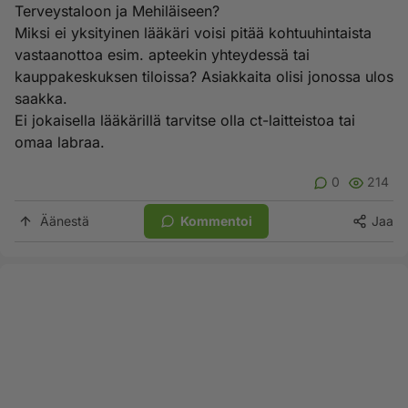
Terveystaloon ja Mehiläiseen?
Miksi ei yksityinen lääkäri voisi pitää kohtuuhintaista
vastaanottoa esim. apteekin yhteydessä tai
kauppakeskuksen tiloissa? Asiakkaita olisi jonossa ulos
saakka.
Ei jokaisella lääkärillä tarvitse olla ct-laitteistoa tai
omaa labraa.
0
214
Äänestä
Kommentoi
Jaa