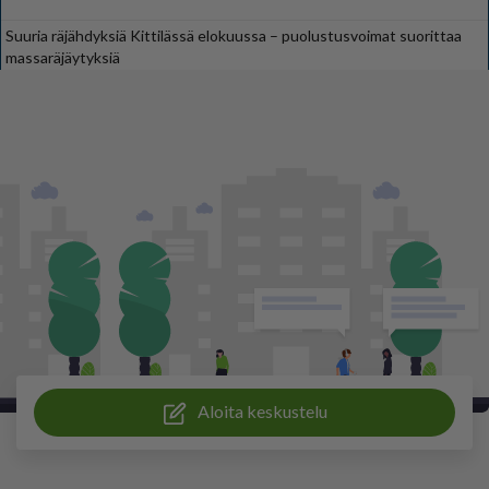
Suuria räjähdyksiä Kittilässä elokuussa – puolustusvoimat suorittaa
massaräjäytyksiä
Aloita keskustelu