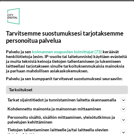
471
Perussuomalaisten kannatus nousi rytinällä Ylen tänään julkaisemassa tuoreimmassa gallup-kyselyssä.
697
https://yle.fi/a/74-20239449 Perussuomalaisilla hurja- ja ylivoimaisesti suurin nousu tässä uudessa Ylen gallupissa. Kyl
06.08.2026 03:24
Maailman menoa
6
Kuka melkein täysi-ikäinen hukkui?
Tarvitsemme suostumuksesi tarjotaksemme
576
Poliisin mukaan nuori oli lähes täysi-ikäinen. Ennen iltakuutta tulleen ilmoituksen mukaan ihminen oli joutunut mahdoll
personoitua palvelua
06.08.2026 20:09
Iisalmi
Palvelu ja sen
kolmannen osapuolen toimittajat (73)
keräävät
35
henkilötietoja (esim. IP-osoite tai laitetunniste) käyttäen evästeitä
Mikä on ollut
ja muita teknisiä keinoja tietojen tallentamiseen ja lukemiseen
533
Söpöintä välillämme?
laitteellasi tarjotakseen sinulle tarkoituksenmukaisia mainoksia
06.08.2026 14:44
Ikävä
ja parhaan mahdollisen asiakaskokemuksen.
Palvelu ja sen kumppanit tarvitsevat suostumuksesi seuraaviin:
41
kenen näköinen
527
kaivattusi on ?
Tarkoitukset
07.08.2026 16:24
Ikävä
Tarkat sijaintitiedot ja tunnistaminen laitetta skannaamalla
29
Tykkäätköhän vielä minusta?
Kohdennettu mainonta ja mainonnan mittaaminen
508
Yhtä paljon, kuin minä sinusta? Haaveissa ollaan kahdestaan, rauhassa ja lähennytään fyysisesti ja tutustutaan syvemmin
06.08.2026 07:42
Ikävä
Personoitu sisältö, sisällön mittaaminen, yleisötutkimus ja
palvelujen kehittäminen
37
Tietojen tallentaminen laitteelle ja/tai laitteella olevien
Olet ihana