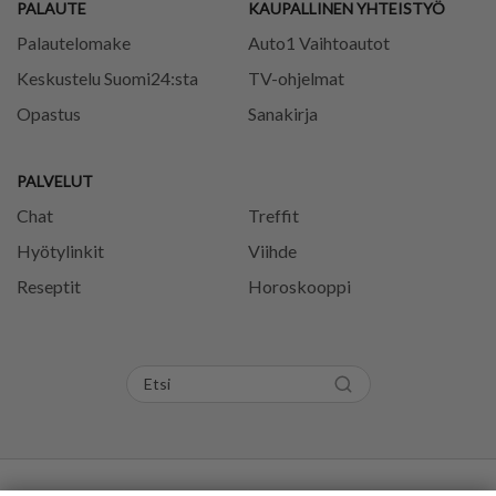
PALAUTE
KAUPALLINEN YHTEISTYÖ
Palautelomake
Auto1 Vaihtoautot
Keskustelu Suomi24:sta
TV-ohjelmat
Opastus
Sanakirja
PALVELUT
Chat
Treffit
Hyötylinkit
Viihde
Reseptit
Horoskooppi