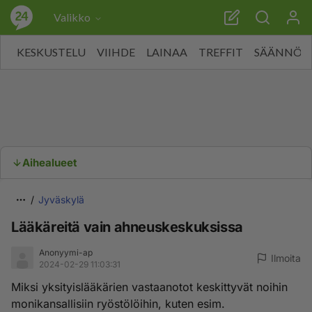
Valikko
KESKUSTELU
VIIHDE
LAINAA
TREFFIT
SÄÄNNÖT
Aihealueet
Jyväskylä
Lääkäreitä vain ahneuskeskuksissa
Anonyymi-ap
Ilmoita
2024-02-29 11:03:31
Miksi yksityislääkärien vastaanotot keskittyvät noihin
monikansallisiin ryöstölöihin, kuten esim.