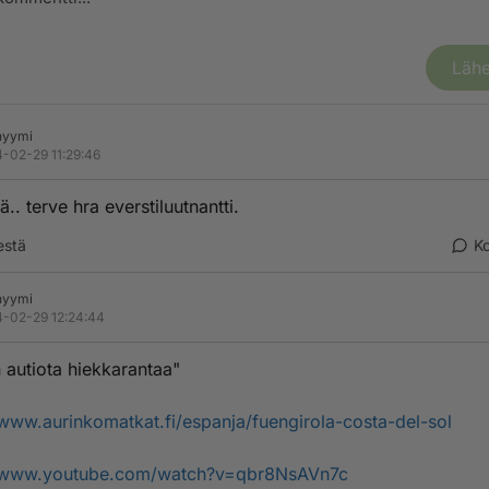
Lähe
nyymi
-02-29 11:29:46
.. terve hra everstiluutnantti.
estä
K
nyymi
-02-29 12:24:44
 autiota hiekkarantaa"
/www.aurinkomatkat.fi/espanja/fuengirola-costa-del-sol
//www.youtube.com/watch?v=qbr8NsAVn7c