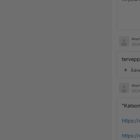
Ano
2024
terveppä
Ään
Ano
2024
"Katson
https:/
https: