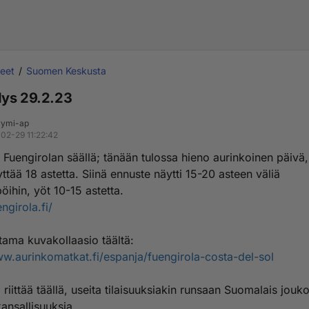
eet
Suomen Keskusta
ys 29.2.23
ymi-ap
02-29 11:22:42
 Fuengirolan säällä; tänään tulossa hieno aurinkoinen päivä,
yttää 18 astetta. Siinä ennuste näytti 15-20 asteen väliä
ihin, yöt 10-15 astetta.
engirola.fi/
tama kuvakollaasio täältä:
ww.aurinkomatkat.fi/espanja/fuengirola-costa-del-sol
riittää täällä, useita tilaisuuksiakin runsaan Suomalais jouk
ansallisuuksia.