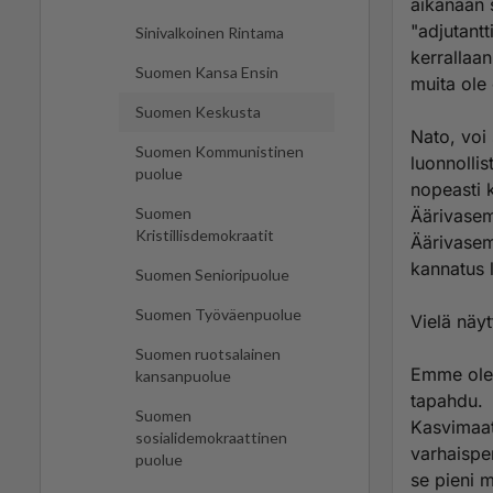
aikanaan s
"adjutantt
Sinivalkoinen Rintama
kerrallaan
Suomen Kansa Ensin
muita ole 
Suomen Keskusta
Nato, voi 
Suomen Kommunistinen
luonnolli
puolue
nopeasti 
Suomen
Äärivasemm
Kristillisdemokraatit
Äärivasemm
kannatus 
Suomen Senioripuolue
Suomen Työväenpuolue
Vielä näy
Suomen ruotsalainen
Emme ole 
kansanpuolue
tapahdu.
Suomen
Kasvimaat
sosialidemokraattinen
varhaisper
puolue
se pieni 