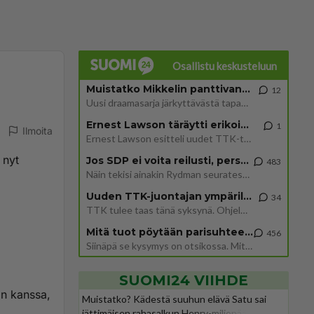
Osallistu keskusteluun
Muistatko Mikkelin panttivankidraaman?
12
Uusi draamasarja järkyttävästä tapauksesta on tulossa. Tositapahtumiin perustuva sarja ammentaa vuoden 1986 Mikkelin pan
Ernest Lawson täräytti erikoisen heiton TTK-lehdistötilaisuudessa: " Onko tässä tarkoituksena...?"
1
Ilmoita
Ernest Lawson esitteli uudet TTK-tähtioppilaat ja opettajat torstaina 6.8. lehdistölle. Tulevalla kaudella on yksi hausk
 nyt
Jos SDP ei voita reilusti, persut kumoavat demokratian Suomesta
483
Näin tekisi ainakin Rydman seuratessaan idolinsa Trumpin mallia https://www.is.fi/politiikka/art-2000012187244.html
Uuden TTK-juontajan ympärillä epätietoisuus sakenee - Nyt MTV hämmentää soppaa
34
TTK tulee taas tänä syksynä. Ohjelman uudet tähtioppilaat julkistetaan torstaina 6. elokuuta klo 14 alkavassa lehdistö
Mitä tuot pöytään parisuhteessa?
456
Siinäpä se kysymys on otsikossa. Mitäpä siis tuot/toisit pöytään parisuhteessa? Oletko mies vai nainen? Koetko sen mitä
SUOMI24 VIIHDE
on kanssa,
Muistatko? Kädestä suuhun elävä Satu sai
jättimäisen rahasalkun Henry-miljonääriltä