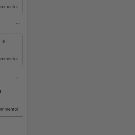
ommentoi
 la
ommentoi
s
ommentoi