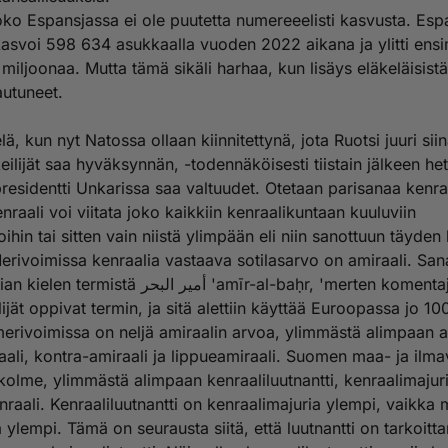
oko Espansjassa ei ole puutetta numereeelisti kasvusta. Esp
kasvoi 598 634 asukkaalla vuoden 2022 aikana ja ylitti ens
miljoonaa. Mutta tämä sikäli harhaa, kun lisäys eläkeläisistä
autuneet.
lä, kun nyt Natossa ollaan kiinnitettynä, jota Ruotsi juuri sii
eilijät saa hyväksynnän, -todennäköisesti tiistain jälkeen het
residentti Unkarissa saa valtuudet. Otetaan parisanaa kenra
raali voi viitata joko kaikkiin kenraalikuntaan kuuluviin
oihin tai sitten vain niistä ylimpään eli niin sanottuun täyden
erivoimissa kenraalia vastaava sotilasarvo on amiraali. San
stä أمير البحر 'amīr-al-baḥr, 'merten komentaja'.
ilijät oppivat termin, ja sitä alettiin käyttää Euroopassa jo 10
rivoimissa on neljä amiraalin arvoa, ylimmästä alimpaan a
aali, kontra-amiraali ja lippueamiraali. Suomen maa- ja ilm
kolme, ylimmästä alimpaan kenraaliluutnantti, kenraalimajuri
nraali. Kenraaliluutnantti on kenraalimajuria ylempi, vaikka 
a ylempi. Tämä on seurausta siitä, että luutnantti on tarkoitta