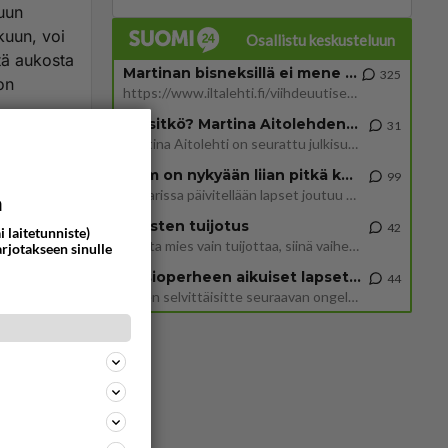
vuun
kuun, voi
Osallistu keskusteluun
itä aukosta
Martinan bisneksillä ei mene hyvin
325
on
https://www.iltalehti.fi/viihdeuutiset/a/c46da6ab-340f-4790-aaa7-0865eed2336 Yrityksen konkurssihakemus on tullut kärä
Tiesitkö? Martina Aitolehden isäpuoli on tämä suosittu laulaja
31
i
Martina Aitolehti on seurattu julkisuuden henkilö. Lähipiiriin mahtuu muitakin tunnettuja henkilöitä. Tiesitkö, että Ma
2 km on nykyään liian pitkä koulumatka
99
ä kasvaa
Hesarissa päivitellään lapset joutuu nyt kulkemaan 2 km kouluun jösses. Ruostefillarilla tuo matka menee vaikka miten äk
a
Miesten tuijotus
42
i laitetunniste)
Mutta mies vain tuijottaa, siinä vaiheessa käännän itse pään pois. Mikä juttu? Yleensä jos joku tuijottaa tai katsoo, hä
arjotakseen sinulle
Uusioperheen aikuiset lapset tyhjentää jääkaapin käydessään
44
12
341
Miten selvittäisitte seuraavan ongelman, meillä on uusioperhe, minulla teini-ikäiset lapset ja puolisolla aikuiset, jotk
Jaa