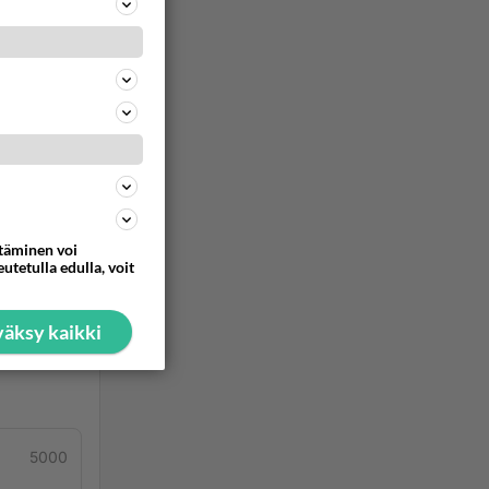
ttäminen voi
utetulla edulla, voit
äksy kaikki
immat
5000