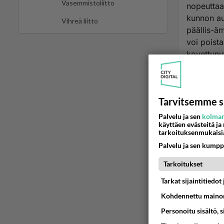
Vasemmistoliitto
nopeuttaa 
kunnon au
Vihreä liitto
päällis-äm
voi poist
kovettunut
peruna on
mahdollin
lämpimään
Tarvitsemme s
että oikei
Palvelu ja sen
kolman
käyttäen evästeitä ja
Sinne terv
tarkoituksenmukaisi
Palvelu ja sen kumpp
Tarkoitukset
Äänest
Tarkat sijaintitiedo
Kohdennettu mainon
Personoitu sisältö, 