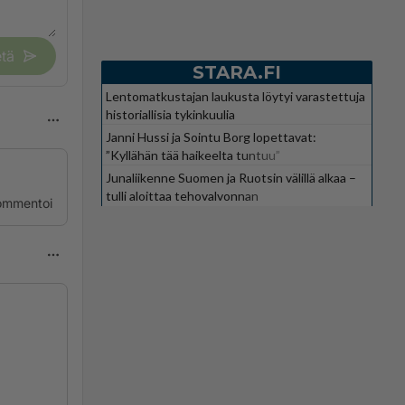
tä
STARA.FI
Lentomatkustajan laukusta löytyi varastettuja
historiallisia tykinkuulia
Janni Hussi ja Sointu Borg lopettavat:
”Kyllähän tää haikeelta tuntuu”
Junaliikenne Suomen ja Ruotsin välillä alkaa –
tulli aloittaa tehovalvonnan
ommentoi