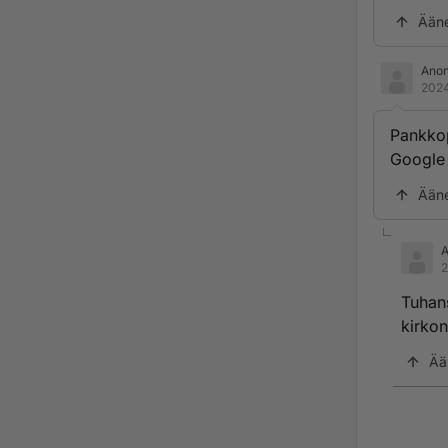
Ään
Ano
2024
Pankkop
Google 
Ään
2
Tuhans
kirko
Ää