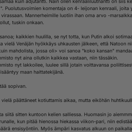
amaa kuin adjutantti. Näin ollen kenraaliluutnantti on siis k
i". Puolutusvoimien komentaja on 4- leijonan kenraali, joita 
 virassaan. Mannerheimille luotiin ihan oma arvo -marsalkka,
ollut, tuskin onkaan.
sanoa; kaikkien huulilla, se nyt totta, kun Putin alkoi sotima
sta vielä Venäjän hyökkäys uhkausten jälkeen, että Natoon ni
kuin mahdolista, jossa oli> voi sanoa "koko kansan" mandaa
isto nyt aina ollutkin kaikkea vastaan, niin tässäkin.
isto nyt lakkoilee, luulee sillä jotain voittavansa poliittisest
lisääntyy maan haittatekijänä.
ttää sopivan.
vielä päättäneet kotiuttamis aikaa, mutta eiköhän huhtikuul
a siitä sitten kuntoon kelien salliessa. Huomasin jo aiemmm
unalle, kun pitää hienossa hiekassa viikon-pari, niin edistä
määrä ensisyöntiin. Myös ämpäri kasvatus alkuun on paikalla