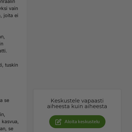
enraalin
yksi vain
 joita ei
an,
in
tti.
i, tuskin
la se
Keskustele vapaasti
aiheesta kuin aiheesta
in,
ä kasvua,
Aloita keskustelu
an, se