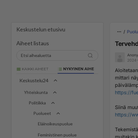
Keskustelun etusivu
Puolu
Aiheet listaus
Tervehd
Anony
2024-
KAIKKI AIHEET
NYKYINEN AIHE
Aloitetaan
mittari nä
Keskustelu24
päivälämpö
https://fu
Yhteiskunta
Politiikka
Siinä muu
Puolueet
https://w
Eläinoikeuspuolue
Tekemistä 
Feministinen puolue
muitakin k