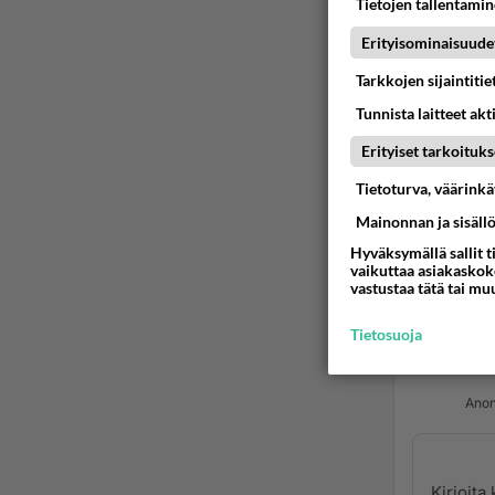
Tietojen tallentamine
Erityisominaisuude
Tarkkojen sijaintiti
Tunnista laitteet akt
Erityiset tarkoituks
Tietoturva, väärink
Mainonnan ja sisäll
Hyväksymällä sallit t
vaikuttaa asiakaskoke
vastustaa tätä tai mu
Vastau
Tietosuoja
Anon