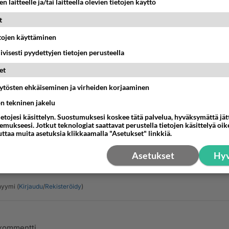
n laitteelle ja/tai laitteella olevien tietojen käyttö
t
etojen käyttäminen
iivisesti pyydettyjen tietojen perusteella
et
äytösten ehkäiseminen ja virheiden korjaaminen
ön tekninen jakelu
ietojesi käsittelyn. Suostumuksesi koskee tätä palvelua, hyväksymättä jä
mukseesi. Jotkut teknologiat saattavat perustella tietojen käsittelyä oike
uttaa muita asetuksia klikkaamalla "Asetukset" linkkiä.
kset
12
Asetukset
Hyv
Vanh
yymi (
Kirjaudu
/
Rekisteröidy
)