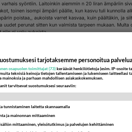
varhais syöntiin. Laitoinkin aiemmin n 20 liran ämpäriin si
kot, toinen isompi ämpäri päälle, kun kasvu tuli kunnolla al
pärin poistaa,, aukoista varret kasvaa, kuin päältäkin, ja si
aa uudet perunat sitten kun valmista tarpeen mukaan. Multa 
 niin ei valu aukoista.
 hyvä kasvamaan ei vaadi niin ihmeellisiä alustoja, kunhan e
en pakkanen turmele. Täällä maalla voi aina ämpärit siirtää
 varastoon siksi aikaa kun pakastaa. Kasvihuoneessa viel
uostumuksesi tarjotaksemme personoitua palvelu
n kuhina käy -niin sanotusti.
nen osapuolen toimittajat (73)
keräävät henkilötietoja (esim. IP-osoite ta
 muita teknisiä keinoja tietojen tallentamiseen ja lukemiseen laitteellasi t
eiset.
a mainoksia ja parhaan mahdollisen asiakaskokemuksen.
anit tarvitsevat suostumuksesi seuraaviin:
ä
Kommentoi
t ja tunnistaminen laitetta skannaamalla
ta ja mainonnan mittaaminen
sisällön mittaaminen, yleisötutkimus ja palvelujen kehittäminen