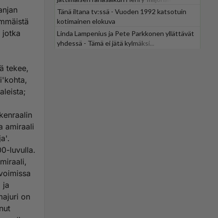
anjan
Tänä iltana tv:ssä - Vuoden 1992 katsotuin
immäistä
kotimainen elokuva
 jotka
Linda Lampenius ja Pete Parkkonen yllättävät
yhdessä - Tämä ei jätä kylmäksi...
nä tekee,
i'kohta,
aleista;
 kenraalin
a amiraali
00-luvulla.
miraali,
avoimissa
 ja
majuri on
nut