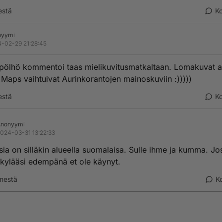
estä
K
nyymi
-02-29 21:28:45
ölhö kommentoi taas mielikuvitusmatkaltaan. Lomakuvat a
Maps vaihtuivat Aurinkorantojen mainoskuviin :)))))
estä
K
Anonyymi
024-03-31 13:22:33
ia on silläkin alueella suomalaisa. Sulle ihme ja kumma. Jo
nkylääsi edempänä et ole käynyt.
nestä
K