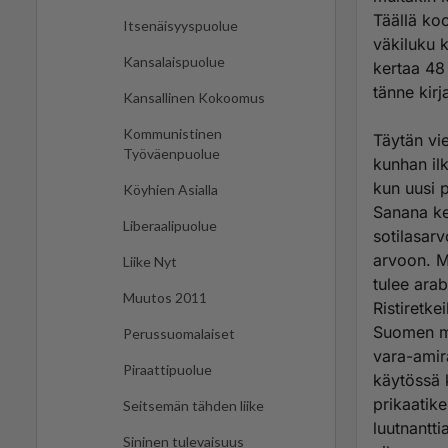
Täällä ko
Itsenäisyyspuolue
väkiluku 
Kansalaispuolue
kertaa 48 
tänne kirj
Kansallinen Kokoomus
Kommunistinen
Täytän vie
Työväenpuolue
kunhan ilk
kun uusi p
Köyhien Asialla
Sanana ken
Liberaalipuolue
sotilasarv
arvoon. M
Liike Nyt
tulee arabian kielen termi
Muutos 2011
Ristiretke
Suomen me
Perussuomalaiset
vara-amir
Piraattipuolue
käytössä 
prikaatike
Seitsemän tähden liike
luutnantti
Sininen tulevaisuus