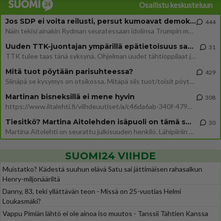
Osallistu keskusteluun
Jos SDP ei voita reilusti, persut kumoavat demokratian Suomesta
444
Näin tekisi ainakin Rydman seuratessaan idolinsa Trumpin mallia https://www.is.fi/politiikka/art-2000012187244.html
Uuden TTK-juontajan ympärillä epätietoisuus sakenee - Nyt MTV hämmentää soppaa
31
TTK tulee taas tänä syksynä. Ohjelman uudet tähtioppilaat julkistetaan torstaina 6. elokuuta klo 14 alkavassa lehdistö
Mitä tuot pöytään parisuhteessa?
429
Siinäpä se kysymys on otsikossa. Mitäpä siis tuot/toisit pöytään parisuhteessa? Oletko mies vai nainen? Koetko sen mitä
Martinan bisneksillä ei mene hyvin
308
https://www.iltalehti.fi/viihdeuutiset/a/c46da6ab-340f-4790-aaa7-0865eed2336 Yrityksen konkurssihakemus on tullut kärä
Tiesitkö? Martina Aitolehden isäpuoli on tämä suosittu laulaja
30
Martina Aitolehti on seurattu julkisuuden henkilö. Lähipiiriin mahtuu muitakin tunnettuja henkilöitä. Tiesitkö, että Ma
SUOMI24 VIIHDE
Muistatko? Kädestä suuhun elävä Satu sai jättimäisen rahasalkun
Henry-miljonääriltä
Danny, 83, teki yllättävän teon - Missä on 25-vuotias Helmi
Loukasmäki?
Vappu Pimiän lähtö ei ole ainoa iso muutos - Tanssii Tähtien Kanssa