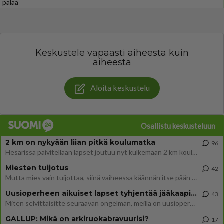
palaa
Keskustele vapaasti aiheesta kuin
aiheesta
Aloita keskustelu
Osallistu keskusteluun
2 km on nykyään liian pitkä koulumatka
96
Hesarissa päivitellään lapset joutuu nyt kulkemaan 2 km kouluun jösses. Ruostefillarilla tuo matka menee vaikka miten äk
Miesten tuijotus
42
Mutta mies vain tuijottaa, siinä vaiheessa käännän itse pään pois. Mikä juttu? Yleensä jos joku tuijottaa tai katsoo, hä
Uusioperheen aikuiset lapset tyhjentää jääkaapin käydessään
43
Miten selvittäisitte seuraavan ongelman, meillä on uusioperhe, minulla teini-ikäiset lapset ja puolisolla aikuiset, jotk
GALLUP: Mikä on arkiruokabravuurisi?
17