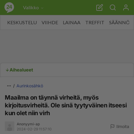
Valikko
KESKUSTELU
VIIHDE
LAINAA
TREFFIT
SÄÄNNÖT
Aihealueet
Aurinkosähkö
Maailma on täynnä virheitä, myös
kirjoitusvirheitä. Ole sinä tyytyväinen itseesi
kun olet niin virh
Anonyymi-ap
Ilmoita
2024-02-29 11:57:10