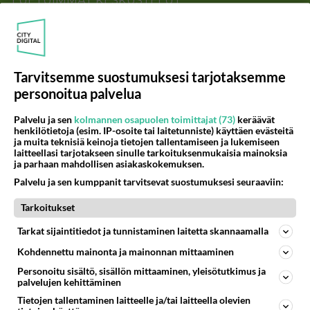
LUETUIMMAT KESKUSTELUT
PÄIVÄ
VIIKKO
KUUKAUSI
307
Martinan bisneksillä ei mene hyvin
1380
https://www.iltalehti.fi/viihdeuutiset/a/c46da6ab-340f-4790-aaa7-0865eed2336 Yrityksen konkurssihakemus on tullut kärä
Tarvitsemme suostumuksesi tarjotaksemme
05.08.2026 05:51
Kotimaiset julkkisjuorut
personoitua palvelua
30
Tiesitkö? Martina Aitolehden isäpuoli on tämä suosittu laulaja
Palvelu ja sen
kolmannen osapuolen toimittajat (73)
keräävät
1137
Martina Aitolehti on seurattu julkisuuden henkilö. Lähipiiriin mahtuu muitakin tunnettuja henkilöitä. Tiesitkö, että Ma
henkilötietoja (esim. IP-osoite tai laitetunniste) käyttäen evästeitä
ja muita teknisiä keinoja tietojen tallentamiseen ja lukemiseen
05.08.2026 07:23
Kotimaiset julkkisjuorut
laitteellasi tarjotakseen sinulle tarkoituksenmukaisia mainoksia
ja parhaan mahdollisen asiakaskokemuksen.
62
Mitä töitä kaivattusi on tehnyt?
Palvelu ja sen kumppanit tarvitsevat suostumuksesi seuraaviin:
902
😅
05.08.2026 13:25
Ikävä
Tarkoitukset
72
Voiko meidän välit
Tarkat sijaintitiedot ja tunnistaminen laitetta skannaamalla
901
Koskaan parantua tästä?
Kohdennettu mainonta ja mainonnan mittaaminen
05.08.2026 05:34
Ikävä
Personoitu sisältö, sisällön mittaaminen, yleisötutkimus ja
palvelujen kehittäminen
444
Jos SDP ei voita reilusti, persut kumoavat demokratian Suomesta
837
Näin tekisi ainakin Rydman seuratessaan idolinsa Trumpin mallia https://www.is.fi/politiikka/art-2000012187244.html
Tietojen tallentaminen laitteelle ja/tai laitteella olevien