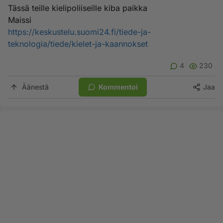
Tässä teille kielipoliiseille kiba paikka
Maissi
https://keskustelu.suomi24.fi/tiede-ja-
teknologia/tiede/kielet-ja-kaannokset
4
230
Äänestä
Kommentoi
Jaa