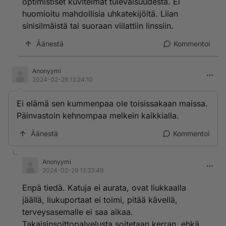
optimistiset kuvitelmat tulevaisuudesta. Ei
huomioitu mahdollisia uhkatekijöitä. Liian
sinisilmäistä tai suoraan viilattiin linssiin.
Äänestä
Kommentoi
Anonyymi
2024-02-29 13:24:10
Ei elämä sen kummenpaa ole toisissakaan maissa.
Päinvastoin kehnompaa melkein kaikkialla.
Äänestä
Kommentoi
Anonyymi
2024-02-29 13:33:49
Enpä tiedä. Katuja ei aurata, ovat liukkaalla
jäällä, liukuportaat ei toimi, pitää kävellä,
terveysasemalle ei saa aikaa.
Takaisinsoittopalvelusta soitetaan kerran, ehkä