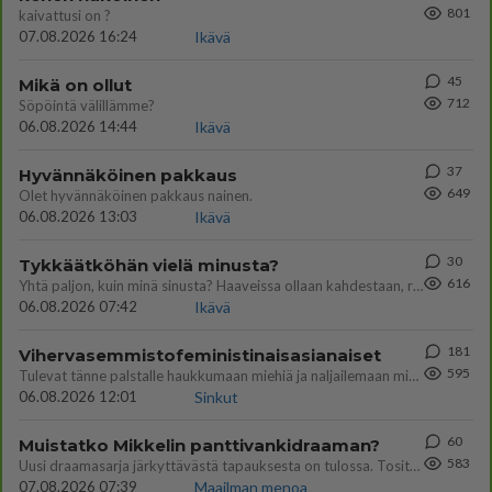
801
kaivattusi on ?
07.08.2026 16:24
Ikävä
45
Mikä on ollut
712
Söpöintä välillämme?
06.08.2026 14:44
Ikävä
37
Hyvännäköinen pakkaus
649
Olet hyvännäköinen pakkaus nainen.
06.08.2026 13:03
Ikävä
30
Tykkäätköhän vielä minusta?
616
Yhtä paljon, kuin minä sinusta? Haaveissa ollaan kahdestaan, rauhassa ja lähennytään fyysisesti ja tutustutaan syvemmin
06.08.2026 07:42
Ikävä
181
Vihervasemmistofeministinaisasianaiset
595
Tulevat tänne palstalle haukkumaan miehiä ja naljailemaan miehelle, kehuvat olevansa heitä parempia. Itse asuvat MIEHE
06.08.2026 12:01
Sinkut
60
Muistatko Mikkelin panttivankidraaman?
583
Uusi draamasarja järkyttävästä tapauksesta on tulossa. Tositapahtumiin perustuva sarja ammentaa vuoden 1986 Mikkelin pan
07.08.2026 07:39
Maailman menoa