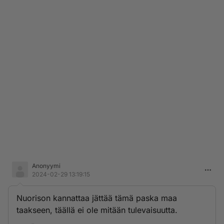
Anonyymi
2024-02-29 13:19:15
Nuorison kannattaa jättää tämä paska maa
taakseen, täällä ei ole mitään tulevaisuutta.