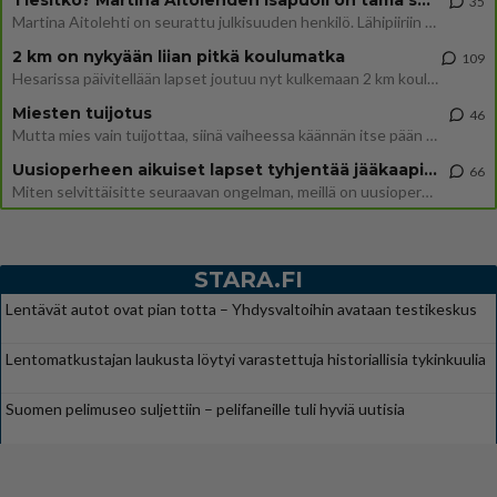
35
Martina Aitolehti on seurattu julkisuuden henkilö. Lähipiiriin mahtuu muitakin tunnettuja henkilöitä. Tiesitkö, että Ma
2 km on nykyään liian pitkä koulumatka
109
Hesarissa päivitellään lapset joutuu nyt kulkemaan 2 km kouluun jösses. Ruostefillarilla tuo matka menee vaikka miten äk
Miesten tuijotus
46
Mutta mies vain tuijottaa, siinä vaiheessa käännän itse pään pois. Mikä juttu? Yleensä jos joku tuijottaa tai katsoo, hä
Uusioperheen aikuiset lapset tyhjentää jääkaapin käydessään
66
Miten selvittäisitte seuraavan ongelman, meillä on uusioperhe, minulla teini-ikäiset lapset ja puolisolla aikuiset, jotk
STARA.FI
Lentävät autot ovat pian totta – Yhdysvaltoihin avataan testikeskus
Lentomatkustajan laukusta löytyi varastettuja historiallisia tykinkuulia
Suomen pelimuseo suljettiin – pelifaneille tuli hyviä uutisia