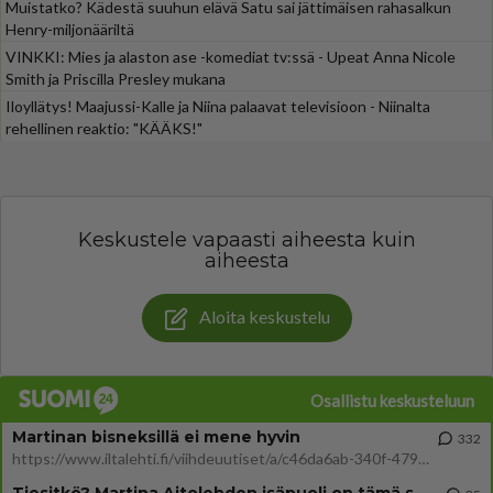
Muistatko? Kädestä suuhun elävä Satu sai jättimäisen rahasalkun
Henry-miljonääriltä
VINKKI: Mies ja alaston ase -komediat tv:ssä - Upeat Anna Nicole
Smith ja Priscilla Presley mukana
Iloyllätys! Maajussi-Kalle ja Niina palaavat televisioon - Niinalta
rehellinen reaktio: "KÄÄKS!"
Keskustele vapaasti aiheesta kuin
aiheesta
Aloita keskustelu
Osallistu keskusteluun
Martinan bisneksillä ei mene hyvin
332
https://www.iltalehti.fi/viihdeuutiset/a/c46da6ab-340f-4790-aaa7-0865eed2336 Yrityksen konkurssihakemus on tullut kärä
Tiesitkö? Martina Aitolehden isäpuoli on tämä suosittu laulaja