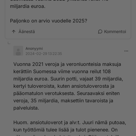
miljardia euroa.
Paljonko on arvio vuodelle 2025?
Äänestä
Kommentoi
Anonyymi
2024-02-29 13:22:35
Vuonna 2021 veroja ja veronluonteisia maksuja
kerättiin Suomessa viime vuonna reilut 108
miljardia euroa. Suurin potti, vajaat 39 miljardia,
kertyi tuloveroista, kuten ansiotuloverosta ja
pääomatulon verotuksesta. Seuraavaksi eniten
veroja, 35 miljardia, maksettiin tavaroista ja
palveluista.
Huom. ansiotuloverot ja alv:t. Juuri nämä putoaa,
kun työttömiä tulee lisää ja tulot pienenee. On