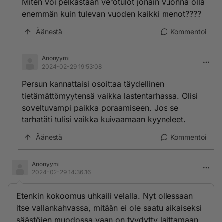
Miten voi pelkästään verotulot jonain vuonna olla
Jos olis tuolla tasolla verot ym. maksut kuin v.2022,
enemmän kuin tulevan vuoden kaikki menot????
niin olisi paljon parempi tilanne. Tosin korkomenotkin
nousseet pari miljardia. Olisi tuossa silti ylijäämää yli 10
Äänestä
Kommentoi
mrd.
Näin heilahti valtion budjetti miinukselle huimasti
Anonyymi
reilussa vuodessa.
2024-02-29 19:53:08
Persun kannattaisi osoittaa täydellinen
tietämättömyytensä vaikka lastentarhassa. Olisi
soveltuvampi paikka poraamiseen. Jos se
tarhatäti tulisi vaikka kuivaamaan kyyneleet.
Äänestä
Kommentoi
Anonyymi
2024-02-29 14:36:16
Etenkin kokoomus uhkaili velalla. Nyt ollessaan
itse vallankahvassa, mitään ei ole saatu aikaiseksi
säästöjen muodossa vaan on tyydytty laittamaan