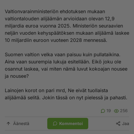
Valtionvarainministeriön ehdotuksen mukaan
valtiontalouden alijäämän arvioidaan olevan 12,9
miljardia euroa vuonna 2025. Ministeriön seuraavien
neljän vuoden kehyspäätöksen mukaan alijäämä laskee
10 miljardiin euroon vuoteen 2028 mennessä.
Suomen valtion velka vaan paisuu kuin pullataikina.
Aina vaan suurempia lukuja esitellään. Eikö joku ole
osannut laskea, vai miten nämä luvut kokoajan nousee
ja nousee?
Lainojen korot on pari mrd, Ne eivät tuollaista
alijäämää selitä. Jokin tässä on nyt pielessä ja pahasti.
19
256
Äänestä
Kommentoi
Jaa