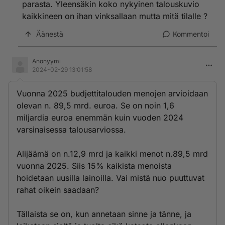
parasta. Yleensäkin koko nykyinen talouskuvio
kaikkineen on ihan vinksallaan mutta mitä tilalle ?
Äänestä
Kommentoi
Anonyymi
2024-02-29 13:01:58
Vuonna 2025 budjettitalouden menojen arvioidaan
olevan n. 89,5 mrd. euroa. Se on noin 1,6
miljardia euroa enemmän kuin vuoden 2024
varsinaisessa talousarviossa.
Alijäämä on n.12,9 mrd ja kaikki menot n.89,5 mrd
vuonna 2025. Siis 15% kaikista menoista
hoidetaan uusilla lainoilla. Vai mistä nuo puuttuvat
rahat oikein saadaan?
Tällaista se on, kun annetaan sinne ja tänne, ja