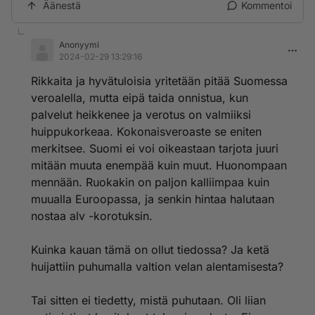
Äänestä
Kommentoi
Anonyymi
2024-02-29 13:29:16
Rikkaita ja hyvätuloisia yritetään pitää Suomessa
veroalella, mutta eipä taida onnistua, kun
palvelut heikkenee ja verotus on valmiiksi
huippukorkeaa. Kokonaisveroaste se eniten
merkitsee. Suomi ei voi oikeastaan tarjota juuri
mitään muuta enempää kuin muut. Huonompaan
mennään. Ruokakin on paljon kalliimpaa kuin
muualla Euroopassa, ja senkin hintaa halutaan
nostaa alv -korotuksin.
Kuinka kauan tämä on ollut tiedossa? Ja ketä
huijattiin puhumalla valtion velan alentamisesta?
Tai sitten ei tiedetty, mistä puhutaan. Oli liian