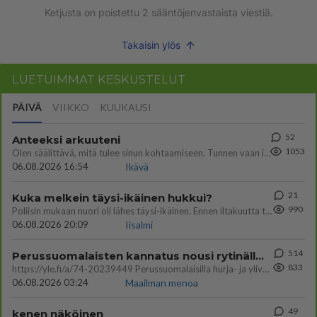
Ketjusta on poistettu
2
sääntöjenvastaista viestiä.
Takaisin ylös
LUETUIMMAT KESKUSTELUT
PÄIVÄ
VIIKKO
KUUKAUSI
52
Anteeksi arkuuteni
1053
Olen säälittävä, mitä tulee sinun kohtaamiseen. Tunnen vaan itseni todella epävarmaksi sun kanssa. Jos minun olisi pitän
06.08.2026 16:54
Ikävä
21
Kuka melkein täysi-ikäinen hukkui?
990
Poliisin mukaan nuori oli lähes täysi-ikäinen. Ennen iltakuutta tulleen ilmoituksen mukaan ihminen oli joutunut mahdoll
06.08.2026 20:09
Iisalmi
514
Perussuomalaisten kannatus nousi rytinällä Ylen tänään julkaisemassa tuoreimmassa gallup-kyselyssä.
833
https://yle.fi/a/74-20239449 Perussuomalaisilla hurja- ja ylivoimaisesti suurin nousu tässä uudessa Ylen gallupissa. Kyl
06.08.2026 03:24
Maailman menoa
49
kenen näköinen