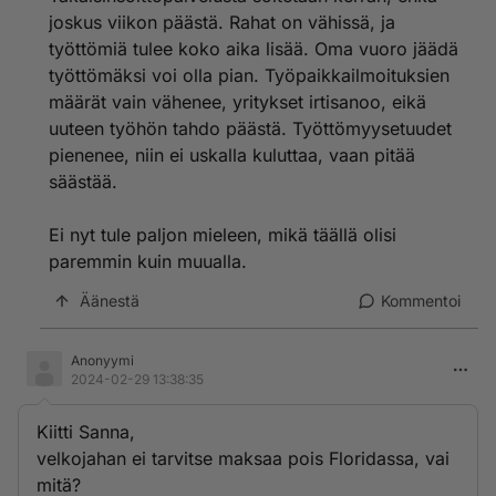
joskus viikon päästä. Rahat on vähissä, ja
työttömiä tulee koko aika lisää. Oma vuoro jäädä
työttömäksi voi olla pian. Työpaikkailmoituksien
määrät vain vähenee, yritykset irtisanoo, eikä
uuteen työhön tahdo päästä. Työttömyysetuudet
pienenee, niin ei uskalla kuluttaa, vaan pitää
säästää.
Ei nyt tule paljon mieleen, mikä täällä olisi
paremmin kuin muualla.
Äänestä
Kommentoi
Anonyymi
2024-02-29 13:38:35
Kiitti Sanna,
velkojahan ei tarvitse maksaa pois Floridassa, vai
mitä?