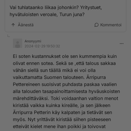
Vai tuhlataanko liikaa johonkin? Yritystuet,
hyvätuloisten veroale, Turun juna?
Äänestä
Kommentoi
Anonyymi
2024-02-29 19:50:32
Ei soten kustannukset ole sen kummempia kuin
olivat ennen sotea. Sekä se ,että talous sakkaa
vähän siellä sun täällä mikä ei voi olla
vaikuttamatta Suomen talouteen. Ärripurra
Pettereineen suolsivat puhdasta paskaa vaalien
alla talouden tasapainoittamisesta hyväuskoisten
märehdittäväksi. Toki voidaanhan valtion menot
kiristää vaikka kuinka kireälle, ja sen jälkeen
Ärripurra Petterin käy kalpaten ja tietävät sen
myös. Nyt yrittävät kiristää siihen pisteeseen
etteivät kielet mene ihan poikki ja toivovat