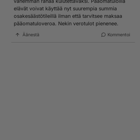
vähemmän rahaa kulutettavaksi. Pääomatuloilla
elävät voivat käyttää nyt suurempia summia
osakesäästötileillä ilman että tarvitsee maksaa
pääomatuloveroa. Nekin verotulot pienenee.
Äänestä
Kommentoi