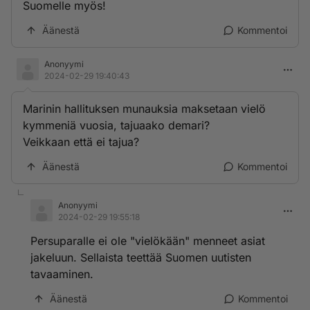
Suomelle myös!
Äänestä
Kommentoi
Anonyymi
2024-02-29 19:40:43
Marinin hallituksen munauksia maksetaan vielö
kymmeniä vuosia, tajuaako demari?
Veikkaan että ei tajua?
Äänestä
Kommentoi
Anonyymi
2024-02-29 19:55:18
Persuparalle ei ole "vielökään" menneet asiat
jakeluun. Sellaista teettää Suomen uutisten
tavaaminen.
Äänestä
Kommentoi