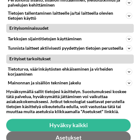
taksilain, kiky-sopimuksen ja aktiivimallin.
palvelujen kehittäminen
Onnistuneesti hoiditte myös Fortumin Uniperin
Tietojen tallentaminen laitteelle ja/tai laitteella olevien
kaupoista aiheutuneet osakkeiden
tietojen käyttö
romahdussotkun, mikä johtui Fortumin
Erityisominaisuudet
lyhytnäköisyydestä. Uniperin osakkeiden osto oli
Tarkkojen sijaintitietojen käyttäminen
riski, josta Sipilän hallitusta oli varoitettu.
Tunnista laitteet aktiivisesti pyydettyjen tietojen perusteella
Kyllä Marinin hoiti hyvin useat erilaiset kriisit ja
Erityiset tarkoitukset
sosiaaliturvaa ei leikattu. Päinvastoin, Suomessa
Tietoturva, väärinkäytösten ehkäiseminen ja virheiden
kasvu oli alkamassa ennenkuin Orpon
korjaaminen
oikeistohallitus ryhtyi leikkaamaan sosiaaliturvaa
Mainonnan ja sisällön tekninen jakelu
ja työttömyysturvaa samanaikaisesti
Hyväksymällä sallit tietojesi käsittelyn. Suostumuksesi koskee
pienentämällä verotuloja. Varakkaiden
tätä palvelua, hyväksymättä jättäminen voi vaikuttaa
verovähennykset ja julkisen sektorin sote-
asiakaskokemukseesi. Jotkut teknologiat saattavat perustella
tietojen käsittelyä oikeutetulla edulla, voit vastustaa tätä tai
resurssien vähentäminen yksityisen
muuttaa muita asetuksia klikkaamalla "Asetukset" linkkiä.
terveysbisneksen hyväksi eivät valtion
miinusmerkkistä tulosta paranna.
Hyväksy kaikki
Leikkausten lisäksi Orpon hallitus ottaa lisää
Asetukset
ulkomaan velkaa enemmän kuin mitä viime