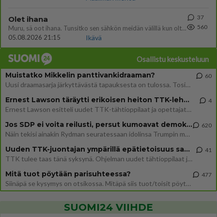
37
Olet ihana
560
Muru, sä oot ihana. Tunsitko sen sähkön meidän välillä kun oltiin ihan låhekkäin? 👩‍❤️‍👩❤️😼😘
05.08.2026 21:15
Ikävä
Osallistu keskusteluun
Muistatko Mikkelin panttivankidraaman?
60
Uusi draamasarja järkyttävästä tapauksesta on tulossa. Tositapahtumiin perustuva sarja ammentaa vuoden 1986 Mikkelin pan
Ernest Lawson täräytti erikoisen heiton TTK-lehdistötilaisuudessa: " Onko tässä tarkoituksena...?"
4
Ernest Lawson esitteli uudet TTK-tähtioppilaat ja opettajat torstaina 6.8. lehdistölle. Tulevalla kaudella on yksi hausk
Jos SDP ei voita reilusti, persut kumoavat demokratian Suomesta
620
Näin tekisi ainakin Rydman seuratessaan idolinsa Trumpin mallia https://www.is.fi/politiikka/art-2000012187244.html
Uuden TTK-juontajan ympärillä epätietoisuus sakenee - Nyt MTV hämmentää soppaa
41
TTK tulee taas tänä syksynä. Ohjelman uudet tähtioppilaat julkistetaan torstaina 6. elokuuta klo 14 alkavassa lehdistö
Mitä tuot pöytään parisuhteessa?
477
Siinäpä se kysymys on otsikossa. Mitäpä siis tuot/toisit pöytään parisuhteessa? Oletko mies vai nainen? Koetko sen mitä
SUOMI24 VIIHDE