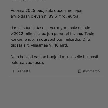
suljettiin ravintoloita ja muta yhteiskuntaa.
Vuonna 2025 budjettitalouden menojen
Kiitos Marinin hallitukselle, että huolehditte
arvioidaan olevan n. 89,5 mrd. euroa.
terveydenhuollon kapasiteetin riittävyydestä: jokainen
koronaan sairastunut sai tarvitsemansa hoidon.
Jos olis tuolla tasolla verot ym. maksut kuin
v.2022, niin olisi paljon parempi tilanne. Tosin
Kiitos Marinin hallitukselle, että korjasitte taksilain,
kiky-sopimuksen ja aktiivimallin.
korkomenotkin nousseet pari miljardia. Olisi
Onnistuneesti hoiditte myös Fortumin Uniperin
tuossa silti ylijäämää yli 10 mrd.
kaupoista aiheutuneet osakkeiden romahdussotkun,
mikä johtui Fortumin lyhytnäköisyydestä. Uniperin
Näin heilahti valtion budjetti miinukselle huimasti
osakkeiden osto oli riski, josta Sipilän hallitusta oli
reilussa vuodessa.
varoitettu.
Äänestä
Kommentoi
Kyllä Marinin hoiti hyvin useat erilaiset kriisit ja
sosiaaliturvaa ei leikattu. Päinvastoin, Suomessa kasvu
oli alkamassa ennenkuin Orpon oikeistohallitus ryhtyi
leikkaamaan sosiaaliturvaa ja työttömyysturvaa
samanaikaisesti pienentämällä verotuloja. Varakkaiden
verovähennykset ja julkisen sektorin sote-
resurssien vähentäminen yksityisen terveysbisneksen
hyväksi eivät valtion miinusmerkkistä tulosta paranna.