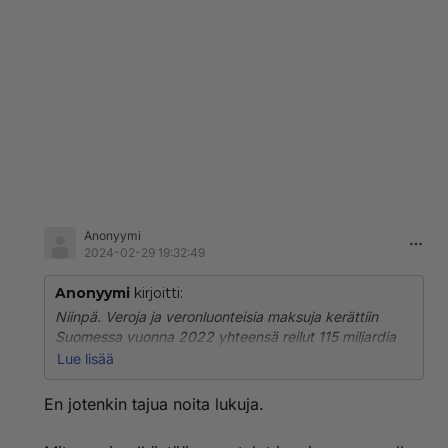
Leikkausten lisäksi Orpon hallitus ottaa lisää ulkomaan
velkaa enemmän kuin mitä viime
hallituskaudella otettiin.
Mitäs jos lopettaisit
Anonyymi
2024-02-29 19:32:49
Anonyymi
kirjoitti:
Niinpä. Veroja ja veronluonteisia maksuja kerättiin
Suomessa vuonna 2022 yhteensä reilut 115 miljardia
euroa.
Lue lisää
Vuonna 2025 budjettitalouden menojen arvioidaan
En jotenkin tajua noita lukuja.
olevan n. 89,5 mrd. euroa.