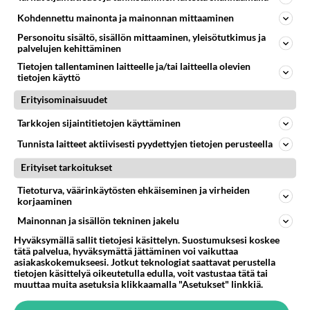
haiseva kusimulkvisti
Kohdennettu mainonta ja mainonnan mittaaminen
saatanan haiseva kusimulkvisti...
Personoitu sisältö, sisällön mittaaminen, yleisötutkimus ja
palvelujen kehittäminen
12.06.2026 20:23
1
<50
0
Tietojen tallentaminen laitteelle ja/tai laitteella olevien
tietojen käyttö
Erityisominaisuudet
PÄÄMINISTERI
Vastattu 1kk
Tarkkojen sijaintitietojen käyttäminen
Petterin kaavat ja Riikan leikkaukset
Tunnista laitteet aktiivisesti pyydettyjen tietojen perusteella
ja tuloksena
https://www.iltalehti.fi/politiikka/a/31466dfc-c422-
Erityiset tarkoitukset
4fb5-b071-e4f5afc3501f...
Tietoturva, väärinkäytösten ehkäiseminen ja virheiden
13.05.2026 19:47
15
206
0
korjaaminen
Mainonnan ja sisällön tekninen jakelu
Hyväksymällä sallit tietojesi käsittelyn. Suostumuksesi koskee
tätä palvelua, hyväksymättä jättäminen voi vaikuttaa
asiakaskokemukseesi. Jotkut teknologiat saattavat perustella
tietojen käsittelyä oikeutetulla edulla, voit vastustaa tätä tai
muuttaa muita asetuksia klikkaamalla "Asetukset" linkkiä.