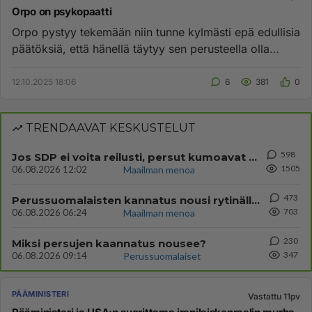
Orpo on psykopaatti
Orpo pystyy tekemään niin tunne kylmästi epä edullisia
päätöksiä, että hänellä täytyy sen perusteella olla
psykopaatin p...
12.10.2025 18:06
6
381
0
TRENDAAVAT KESKUSTELUT
598
Jos SDP ei voita reilusti, persut kumoavat demokratian Suomesta
1505
06.08.2026 12:02
Maailman menoa
473
Perussuomalaisten kannatus nousi rytinällä Ylen tänään julkaisemassa tuoreimmassa gallup-kyselyssä.
703
06.08.2026 06:24
Maailman menoa
230
Miksi persujen kaannatus nousee?
347
06.08.2026 09:14
Perussuomalaiset
PÄÄMINISTERI
Vastattu 11pv