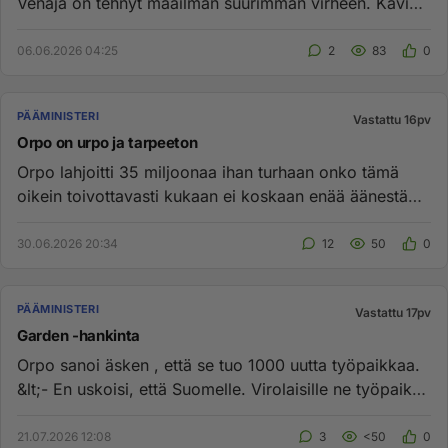
Venäjä on tehnyt maailman suurimman virheen. Kävi
miten kävi, mutta...
06.06.2026 04:25
2
83
0
PÄÄMINISTERI
Vastattu 16pv
Orpo on urpo ja tarpeeton
Orpo lahjoitti 35 miljoonaa ihan turhaan onko tämä
oikein toivottavasti kukaan ei koskaan enää äänestä
tätä...
30.06.2026 20:34
12
50
0
PÄÄMINISTERI
Vastattu 17pv
Garden -hankinta
Orpo sanoi äsken , että se tuo 1000 uutta työpaikkaa.
&lt;- En uskoisi, että Suomelle. Virolaisille ne työpaikat
tulisiv...
21.07.2026 12:08
3
<50
0