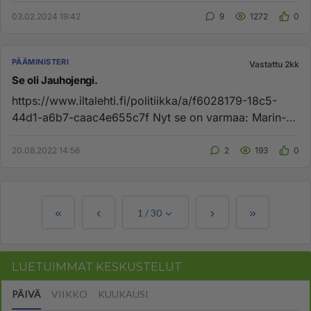
silmien korkeudella j...
03.02.2024 19:42
9
1272
0
PÄÄMINISTERI
Vastattu 2kk
Se oli Jauhojengi.
https://www.iltalehti.fi/politiikka/a/f6028179-18c5-
44d1-a6b7-caac4e655c7f Nyt se on varmaa: Marin-
videolla lauletaan j...
20.08.2022 14:56
2
193
0
1
/
30
LUETUIMMAT KESKUSTELUT
PÄIVÄ
VIIKKO
KUUKAUSI