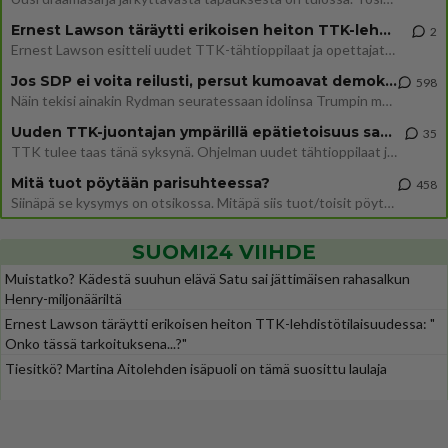
Ernest Lawson täräytti erikoisen heiton TTK-lehdistötilaisuudessa: " Onko tässä tarkoituksena...?"
2
Ernest Lawson esitteli uudet TTK-tähtioppilaat ja opettajat torstaina 6.8. lehdistölle. Tulevalla kaudella on yksi hausk
Jos SDP ei voita reilusti, persut kumoavat demokratian Suomesta
598
Näin tekisi ainakin Rydman seuratessaan idolinsa Trumpin mallia https://www.is.fi/politiikka/art-2000012187244.html
Uuden TTK-juontajan ympärillä epätietoisuus sakenee - Nyt MTV hämmentää soppaa
35
TTK tulee taas tänä syksynä. Ohjelman uudet tähtioppilaat julkistetaan torstaina 6. elokuuta klo 14 alkavassa lehdistö
Mitä tuot pöytään parisuhteessa?
458
Siinäpä se kysymys on otsikossa. Mitäpä siis tuot/toisit pöytään parisuhteessa? Oletko mies vai nainen? Koetko sen mitä
SUOMI24 VIIHDE
Muistatko? Kädestä suuhun elävä Satu sai jättimäisen rahasalkun
Henry-miljonääriltä
Ernest Lawson täräytti erikoisen heiton TTK-lehdistötilaisuudessa: "
Onko tässä tarkoituksena...?"
Tiesitkö? Martina Aitolehden isäpuoli on tämä suosittu laulaja