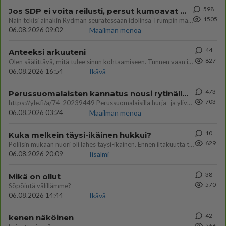
598
Jos SDP ei voita reilusti, persut kumoavat demokratian Suomesta
1505
Näin tekisi ainakin Rydman seuratessaan idolinsa Trumpin mallia https://www.is.fi/politiikka/art-2000012187244.html
06.08.2026 09:02
Maailman menoa
44
Anteeksi arkuuteni
827
Olen säälittävä, mitä tulee sinun kohtaamiseen. Tunnen vaan itseni todella epävarmaksi sun kanssa. Jos minun olisi pitän
06.08.2026 16:54
Ikävä
473
Perussuomalaisten kannatus nousi rytinällä Ylen tänään julkaisemassa tuoreimmassa gallup-kyselyssä.
703
https://yle.fi/a/74-20239449 Perussuomalaisilla hurja- ja ylivoimaisesti suurin nousu tässä uudessa Ylen gallupissa. Kyl
06.08.2026 03:24
Maailman menoa
10
Kuka melkein täysi-ikäinen hukkui?
629
Poliisin mukaan nuori oli lähes täysi-ikäinen. Ennen iltakuutta tulleen ilmoituksen mukaan ihminen oli joutunut mahdoll
06.08.2026 20:09
Iisalmi
38
Mikä on ollut
570
Söpöintä välillämme?
06.08.2026 14:44
Ikävä
42
kenen näköinen
566