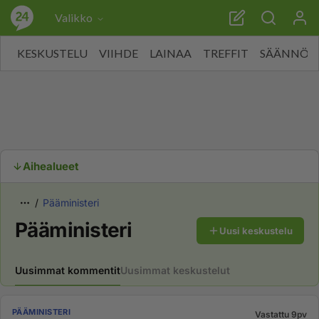
Valikko
KESKUSTELU
VIIHDE
LAINAA
TREFFIT
SÄÄNNÖT
Aihealueet
Pääministeri
Pääministeri
Uusi keskustelu
Uusimmat kommentit
Uusimmat keskustelut
PÄÄMINISTERI
Vastattu 9pv