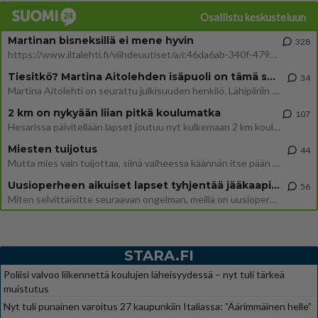
Osallistu keskusteluun
Martinan bisneksillä ei mene hyvin
328
https://www.iltalehti.fi/viihdeuutiset/a/c46da6ab-340f-4790-aaa7-0865eed2336 Yrityksen konkurssihakemus on tullut kärä
Tiesitkö? Martina Aitolehden isäpuoli on tämä suosittu laulaja
34
Martina Aitolehti on seurattu julkisuuden henkilö. Lähipiiriin mahtuu muitakin tunnettuja henkilöitä. Tiesitkö, että Ma
2 km on nykyään liian pitkä koulumatka
107
Hesarissa päivitellään lapset joutuu nyt kulkemaan 2 km kouluun jösses. Ruostefillarilla tuo matka menee vaikka miten äk
Miesten tuijotus
44
Mutta mies vain tuijottaa, siinä vaiheessa käännän itse pään pois. Mikä juttu? Yleensä jos joku tuijottaa tai katsoo, hä
Uusioperheen aikuiset lapset tyhjentää jääkaapin käydessään
56
Miten selvittäisitte seuraavan ongelman, meillä on uusioperhe, minulla teini-ikäiset lapset ja puolisolla aikuiset, jotk
STARA.FI
Poliisi valvoo liikennettä koulujen läheisyydessä – nyt tuli tärkeä
muistutus
Nyt tuli punainen varoitus 27 kaupunkiin Italiassa: ”Äärimmäinen helle”