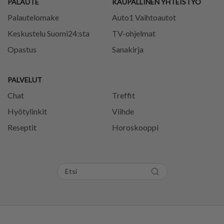
PALAUTE
KAUPALLINEN YHTEISTYÖ
Palautelomake
Auto1 Vaihtoautot
Keskustelu Suomi24:sta
TV-ohjelmat
Opastus
Sanakirja
PALVELUT
Chat
Treffit
Hyötylinkit
Viihde
Reseptit
Horoskooppi