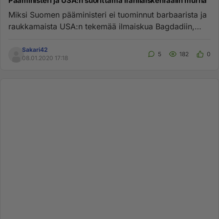
Pääministeri ja USA:n suorittama iranilaiskenraalin murha
Miksi Suomen pääministeri ei tuominnut barbaarista ja
raukkamaista USA:n tekemää ilmaiskua Bagdadiin,
jolla surmattiin r...
Sakari42
5
182
0
08.01.2020 17:18