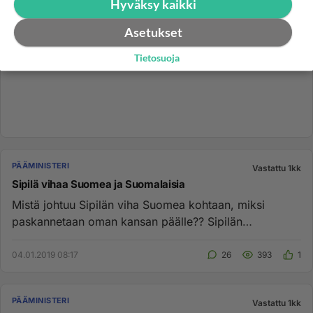
Hyväksy kaikki
Asetukset
Tietosuoja
PÄÄMINISTERI
Vastattu 1kk
Sipilä vihaa Suomea ja Suomalaisia
Mistä johtuu Sipilän viha Suomea kohtaan, miksi
paskannetaan oman kansan päälle?? Sipilän
maahankutsumat juhlapaikanhaki...
04.01.2019 08:17
26
393
1
PÄÄMINISTERI
Vastattu 1kk