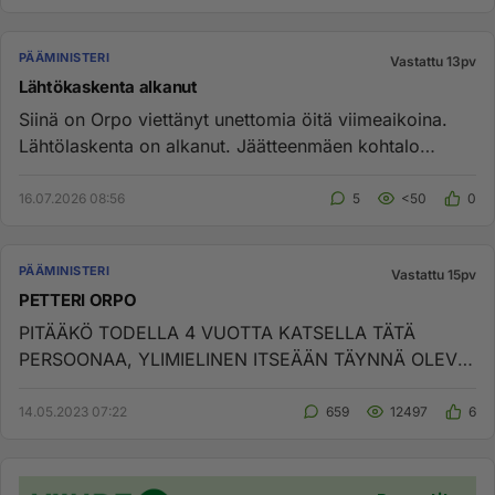
PÄÄMINISTERI
Vastattu 13pv
Lähtökaskenta alkanut
Siinä on Orpo viettänyt unettomia öitä viimeaikoina.
Lähtölaskenta on alkanut. Jäätteenmäen kohtalo
käsillä....
16.07.2026 08:56
5
<50
0
PÄÄMINISTERI
Vastattu 15pv
PETTERI ORPO
PITÄÄKÖ TODELLA 4 VUOTTA KATSELLA TÄTÄ
PERSOONAA, YLIMIELINEN ITSEÄÄN TÄYNNÄ OLEVA
HENKILÖ- KÖYHÄT KYYKKYYN ON HÄNEN SAN...
14.05.2023 07:22
659
12497
6