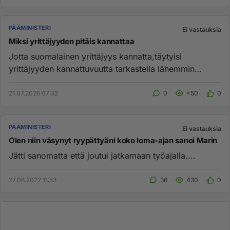
PÄÄMINISTERI
Ei vastauksia
Miksi yrittäjyyden pitäis kannattaa
Jotta suomalainen yrittäjyys kannatta,täytyisi
yrittäjyyden kannattuvuutta tarkastella lähemmin
yhteiskunnallisena voim...
21.07.2026 07:32
0
<50
0
PÄÄMINISTERI
Ei vastauksia
Olen niin väsynyt ryypättyäni koko loma-ajan sanoi Marin
Jätti sanomatta että joutui jatkamaan työajalla....
27.08.2022 11:53
36
430
0