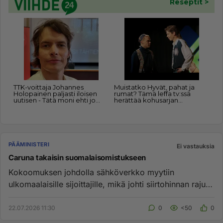
PÄÄMINISTERI
Ei vastauksia
Caruna takaisin suomalaisomistukseen
Kokoomuksen johdolla sähköverkko myytiin
ulkomaalaisille sijoittajille, mikä johti siirtohinnan rajuun
nousuun. Nyt koko...
22.07.2026 11:30
0
<50
0