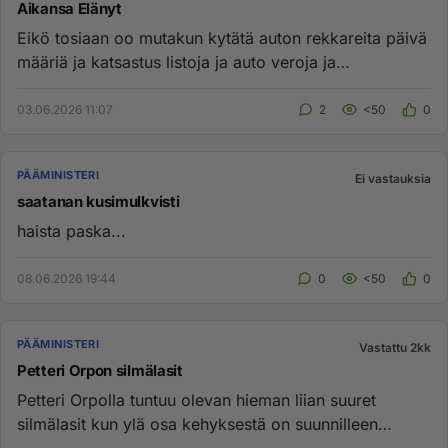
Aikansa Elänyt
Eikö tosiaan oo mutakun kytätä auton rekkareita päivä
määriä ja katsastus listoja ja auto veroja ja
voimansiirto veroja...
03.06.2026 11:07
2
<50
0
PÄÄMINISTERI
Ei vastauksia
saatanan kusimulkvisti
haista paska...
08.06.2026 19:44
0
<50
0
PÄÄMINISTERI
Vastattu 2kk
Petteri Orpon silmälasit
Petteri Orpolla tuntuu olevan hieman liian suuret
silmälasit kun ylä osa kehyksestä on suunnilleen