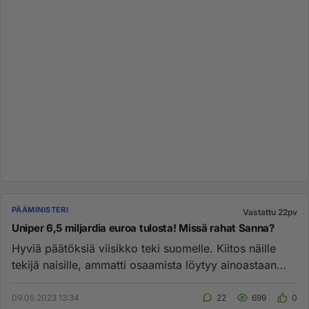
PÄÄMINISTERI
Vastattu 22pv
Uniper 6,5 miljardia euroa tulosta! Missä rahat Sanna?
Hyviä päätöksiä viisikko teki suomelle. Kiitos näille
tekijä naisille, ammatti osaamista löytyy ainoastaan
puhujapöntöss...
09.05.2023 13:34
22
699
0