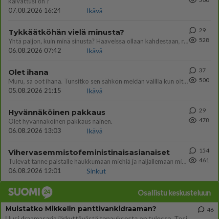
kaivattusi on ?
07.08.2026 16:24
Ikävä
29
Tykkäätköhän vielä minusta?
528
Yhtä paljon, kuin minä sinusta? Haaveissa ollaan kahdestaan, rauhassa ja lähennytään fyysisesti ja tutustutaan syvemmin
06.08.2026 07:42
Ikävä
37
Olet ihana
500
Muru, sä oot ihana. Tunsitko sen sähkön meidän välillä kun oltiin ihan låhekkäin? 👩‍❤️‍👩❤️😼😘
05.08.2026 21:15
Ikävä
29
Hyvännäköinen pakkaus
478
Olet hyvännäköinen pakkaus nainen.
06.08.2026 13:03
Ikävä
154
Vihervasemmistofeministinaisasianaiset
461
Tulevat tänne palstalle haukkumaan miehiä ja naljailemaan miehelle, kehuvat olevansa heitä parempia. Itse asuvat MIEHE
06.08.2026 12:01
Sinkut
Osallistu keskusteluun
Muistatko Mikkelin panttivankidraaman?
46
Uusi draamasarja järkyttävästä tapauksesta on tulossa. Tositapahtumiin perustuva sarja ammentaa vuoden 1986 Mikkelin pan