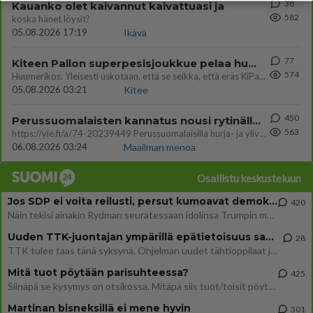
38
Kauanko olet kaivannut kaivattuasi ja
582
koska hänet löysit?
05.08.2026 17:19
Ikävä
77
Kiteen Pallon superpesisjoukkue pelaa huumeiden vaikutuksen alaisena
574
Huumerikos. Yleisesti uskotaan, että se seikka, että eräs KiPan pelaaja kärähtää huumeista, on vain jäävuoren huippu. M
05.08.2026 03:21
Kitee
450
Perussuomalaisten kannatus nousi rytinällä Ylen tänään julkaisemassa tuoreimmassa gallup-kyselyssä.
563
https://yle.fi/a/74-20239449 Perussuomalaisilla hurja- ja ylivoimaisesti suurin nousu tässä uudessa Ylen gallupissa. Kyl
06.08.2026 03:24
Maailman menoa
Osallistu keskusteluun
Jos SDP ei voita reilusti, persut kumoavat demokratian Suomesta
420
Näin tekisi ainakin Rydman seuratessaan idolinsa Trumpin mallia https://www.is.fi/politiikka/art-2000012187244.html
Uuden TTK-juontajan ympärillä epätietoisuus sakenee - Nyt MTV hämmentää soppaa
28
TTK tulee taas tänä syksynä. Ohjelman uudet tähtioppilaat julkistetaan torstaina 6. elokuuta klo 14 alkavassa lehdistö
Mitä tuot pöytään parisuhteessa?
425
Siinäpä se kysymys on otsikossa. Mitäpä siis tuot/toisit pöytään parisuhteessa? Oletko mies vai nainen? Koetko sen mitä
Martinan bisneksillä ei mene hyvin
301