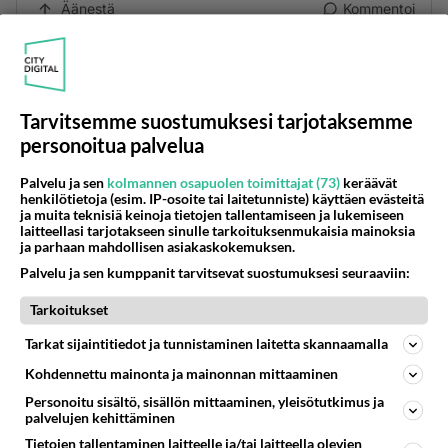
Äänestä
Kommentoi
Kommentoi aloitusta...
Tarvitsemme suostumuksesi tarjotaksemme
personoitua palvelua
Ketjusta on poistettu
5
sääntöjenvastaista viestiä.
Palvelu ja sen
kolmannen osapuolen toimittajat (73)
keräävät
Takaisin ylös
henkilötietoja (esim. IP-osoite tai laitetunniste) käyttäen evästeitä
ja muita teknisiä keinoja tietojen tallentamiseen ja lukemiseen
laitteellasi tarjotakseen sinulle tarkoituksenmukaisia mainoksia
LUETUIMMAT KESKUSTELUT
ja parhaan mahdollisen asiakaskokemuksen.
Palvelu ja sen kumppanit tarvitsevat suostumuksesi seuraaviin:
PÄIVÄ
VIIKKO
KUUKAUSI
Tarkoitukset
301
Martinan bisneksillä ei mene hyvin
Tarkat sijaintitiedot ja tunnistaminen laitetta skannaamalla
1283
https://www.iltalehti.fi/viihdeuutiset/a/c46da6ab-340f-4790-aaa7-0865eed2336 Yrityksen konkurssihakemus on tullut kärä
05.08.2026 05:51
Kotimaiset julkkisjuorut
Kohdennettu mainonta ja mainonnan mittaaminen
Personoitu sisältö, sisällön mittaaminen, yleisötutkimus ja
30
Tiesitkö? Martina Aitolehden isäpuoli on tämä suosittu laulaja
palvelujen kehittäminen
1057
Martina Aitolehti on seurattu julkisuuden henkilö. Lähipiiriin mahtuu muitakin tunnettuja henkilöitä. Tiesitkö, että Ma
Tietojen tallentaminen laitteelle ja/tai laitteella olevien