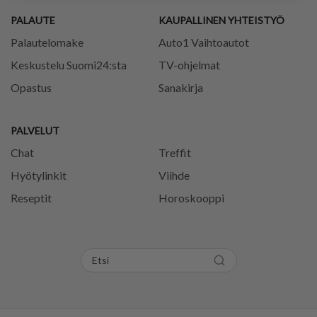
PALAUTE
KAUPALLINEN YHTEISTYÖ
Palautelomake
Auto1 Vaihtoautot
Keskustelu Suomi24:sta
TV-ohjelmat
Opastus
Sanakirja
PALVELUT
Chat
Treffit
Hyötylinkit
Viihde
Reseptit
Horoskooppi