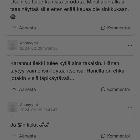
Usein se tulee kun sitä ei odota. Minullakin alkaa
taas näyttää sille etten enää kauaa ole sinkkukaan.
😱
Äänestä
Kommentoi
Anonyymi
2024-02-29 15:56:56
Karannut liekki tulee kyllä aina takaisin. Hänen
täytyy vain ensin löytää itsensä. Hänellä on ehkä
jotakin vielä läpikäytävää...
Äänestä
Kommentoi
Anonyymi
2024-02-29 21:41:47
Ja 💩n liekit 🤣🤣
Äänestä
Kommentoi