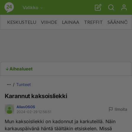
Valikko
KESKUSTELU
VIIHDE
LAINAA
TREFFIT
SÄÄNNÖT
Aihealueet
Tunteet
Karannut kaksoisliekki
AliasOSOS
Ilmoita
2024-02-29 12:56:51
Mun kaksoisliekki on kadonnut ja karkuteillä. Näin
karkauspäivänä häntä täältäkin etsiskelen. Missä