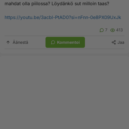
mahdat olla piilossa? Löydänkö sut milloin taas?
https://youtu.be/3acbl-PtAD0?si=nFnn-0e8PX09UxJk
7
413
Äänestä
Kommentoi
Jaa