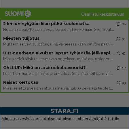
Osallistu keskusteluun
2 km on nykyään liian pitkä koulumatka
95
Hesarissa päivitellään lapset joutuu nyt kulkemaan 2 km kouluun jösses. Ruostefillarilla tuo matka menee vaikka miten äk
Miesten tuijotus
41
Mutta mies vain tuijottaa, siinä vaiheessa käännän itse pään pois. Mikä juttu? Yleensä jos joku tuijottaa tai katsoo, hä
Uusioperheen aikuiset lapset tyhjentää jääkaapin käydessään
43
Miten selvittäisitte seuraavan ongelman, meillä on uusioperhe, minulla teini-ikäiset lapset ja puolisolla aikuiset, jotk
GALLUP: Mikä on arkiruokabravuurisi?
17
Lomat on monella lomailtu ja arki alkaa. Se voi tarkoittaa myös sitä, että grillailut on grillattu ja palataan arjen ruo
Naiset kertokaa
43
Miksi se että mies on seksuaalinen ja haluaa seksiä ja te olette hänen mielestänne haluttava on vastenmielistä? Mikä sii
STARA.FI
Aikuisten vesirokkorokotukset alkoivat – kohderyhmä julkistettiin