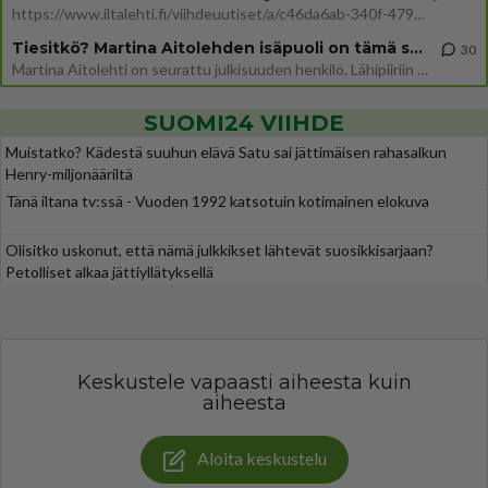
https://www.iltalehti.fi/viihdeuutiset/a/c46da6ab-340f-4790-aaa7-0865eed2336 Yrityksen konkurssihakemus on tullut kärä
Tiesitkö? Martina Aitolehden isäpuoli on tämä suosittu laulaja
30
Martina Aitolehti on seurattu julkisuuden henkilö. Lähipiiriin mahtuu muitakin tunnettuja henkilöitä. Tiesitkö, että Ma
SUOMI24 VIIHDE
Muistatko? Kädestä suuhun elävä Satu sai jättimäisen rahasalkun
Henry-miljonääriltä
Tänä iltana tv:ssä - Vuoden 1992 katsotuin kotimainen elokuva
Olisitko uskonut, että nämä julkkikset lähtevät suosikkisarjaan?
Petolliset alkaa jättiyllätyksellä
Keskustele vapaasti aiheesta kuin
aiheesta
Aloita keskustelu