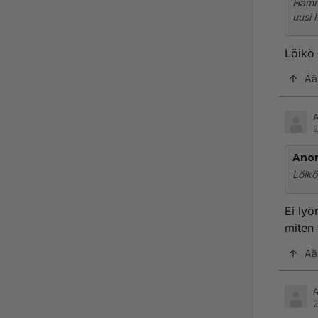
Hamma
uusi 
Löikö 
Ää
2
Ano
Löikö
Ei lyö
miten
Ää
2