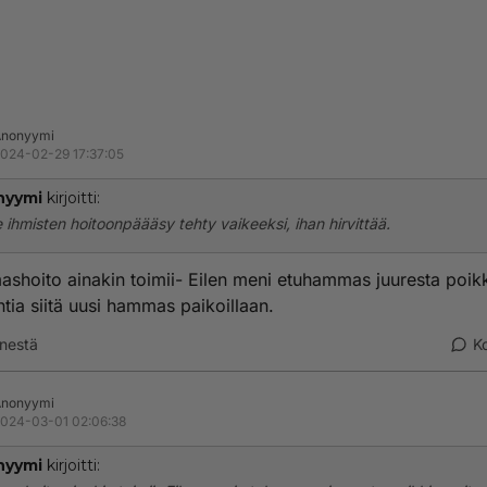
Anonyymi
024-02-29 17:37:05
nyymi
kirjoitti:
 ihmisten hoitoonpäääsy tehty vaikeeksi, ihan hirvittää.
hoito ainakin toimii- Eilen meni etuhammas juuresta poikk
ntia siitä uusi hammas paikoillaan.
nestä
K
Anonyymi
024-03-01 02:06:38
nyymi
kirjoitti: