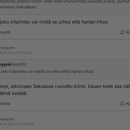
shoito ainakin toimii- Eilen meni etuhammas juuresta poikki, paritunt
hammas paikoillaan.
joku kilpimies vai mistä se johtui että hampi-irtosi.
nestä
K
Anonyymi
024-03-01 17:55:50
nyymi
kirjoitti:
 joku kilpimies vai mistä se johtui että hampi-irtosi.
nnyt, aikoinaan Saksassa ruuvattu kiinni, kauan kesti saa n
 tämä kestää.
nestä
K
Anonyymi
024-03-01 20:58:26