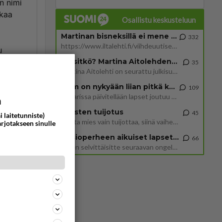
n nimi
ikaa
Osallistu keskusteluun
Martinan bisneksillä ei mene hyvin
332
https://www.iltalehti.fi/viihdeuutiset/a/c46da6ab-340f-4790-aaa7-0865eed2336 Yrityksen konkurssihakemus on tullut kärä
u
Tiesitkö? Martina Aitolehden isäpuoli on tämä suosittu laulaja
35
Martina Aitolehti on seurattu julkisuuden henkilö. Lähipiiriin mahtuu muitakin tunnettuja henkilöitä. Tiesitkö, että Ma
2 km on nykyään liian pitkä koulumatka
109
Hesarissa päivitellään lapset joutuu nyt kulkemaan 2 km kouluun jösses. Ruostefillarilla tuo matka menee vaikka miten äk
a
ommentoi
Miesten tuijotus
45
i laitetunniste)
Mutta mies vain tuijottaa, siinä vaiheessa käännän itse pään pois. Mikä juttu? Yleensä jos joku tuijottaa tai katsoo, hä
arjotakseen sinulle
Uusioperheen aikuiset lapset tyhjentää jääkaapin käydessään
66
Miten selvittäisitte seuraavan ongelman, meillä on uusioperhe, minulla teini-ikäiset lapset ja puolisolla aikuiset, jotk
ommentoi