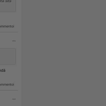
ia siitä
ommentoi
ähdä
ommentoi