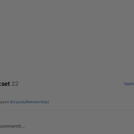
kset
22
Vanh
yymi (
Kirjaudu
/
Rekisteröidy
)