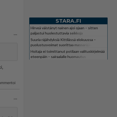
STARA.FI
Hirveä väistänyt nainen ajoi ojaan – sitten
paljastui huolestuttavia seikkoja
Suuria räjähdyksiä Kittilässä elokuussa –
puolustusvoimat suorittaa massaräjäytyksiä
Hoitaja ei toimittanut potilaan valituskirjelmää
eteenpäin – sairaalalle huomautus
i,
ommentoi