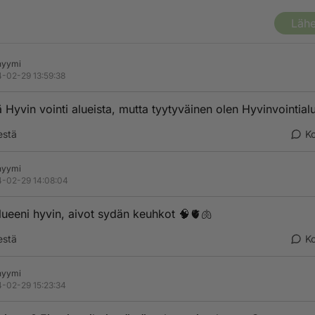
Lähe
nyymi
-02-29 13:59:38
 Hyvin vointi alueista, mutta tyytyväinen olen Hyvinvointialu
estä
K
nyymi
-02-29 14:08:04
alueeni hyvin, aivot sydän keuhkot 🧠🫀🫁
estä
K
nyymi
-02-29 15:23:34