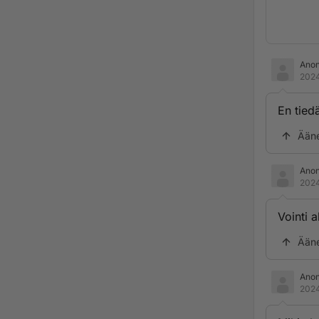
Ano
2024
En tiedä
Ään
Ano
2024
Vointi 
Ään
Ano
2024