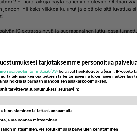
oitoon? Ei noita aikoja näytä pahemmin olevan. Otetaan vaa
n jonoon. Yli kaks viikkoa kulunut ja eipä ole sitä luvattua a
t!
äivän IS extrassa hyvä ja suorasanainen juttu jossa tunnett
ori L. Lehtonen sanoo että Suomeen on luotu tehoton "
nkone" ja että kaikkialla Länsi-Euroopassa lääkärille pääsee
n kuin Suomessa. Kantsii lukea juttu.
uostumuksesi tarjotaksemme personoitua palvelu
estä
K
nen osapuolen toimittajat (73)
keräävät henkilötietoja (esim. IP-osoite ta
 muita teknisiä keinoja tietojen tallentamiseen ja lukemiseen laitteellasi t
a mainoksia ja parhaan mahdollisen asiakaskokemuksen.
Anonyymi
024-02-29 16:32:48
anit tarvitsevat suostumuksesi seuraaviin:
ihmisten hoitoonpäääsy tehty vaikeeksi, ihan hirvittää.
nestä
K
t ja tunnistaminen laitetta skannaamalla
ta ja mainonnan mittaaminen
sisällön mittaaminen, yleisötutkimus ja palvelujen kehittäminen