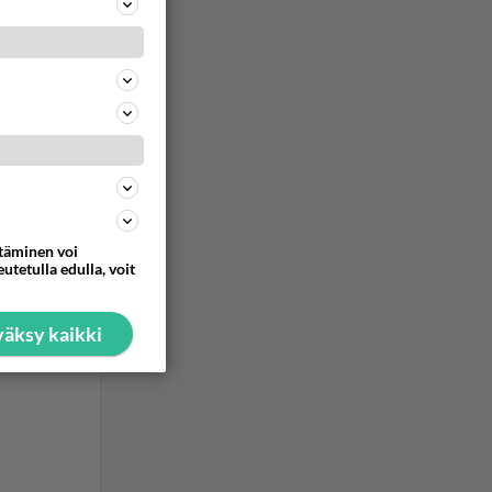
ttäminen voi
utetulla edulla, voit
äksy kaikki