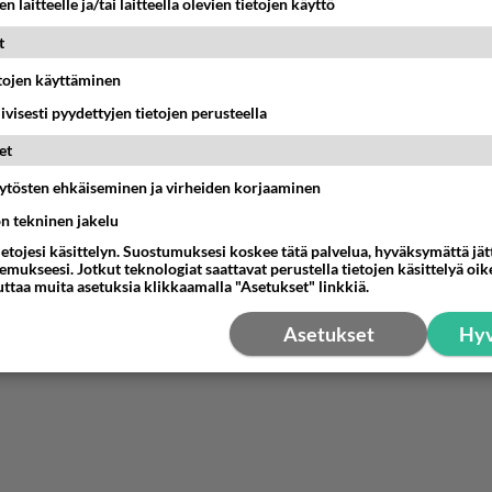
n laitteelle ja/tai laitteella olevien tietojen käyttö
t
etojen käyttäminen
iivisesti pyydettyjen tietojen perusteella
et
äytösten ehkäiseminen ja virheiden korjaaminen
ön tekninen jakelu
ietojesi käsittelyn. Suostumuksesi koskee tätä palvelua, hyväksymättä jä
mukseesi. Jotkut teknologiat saattavat perustella tietojen käsittelyä oike
uttaa muita asetuksia klikkaamalla "Asetukset" linkkiä.
Asetukset
Hyv