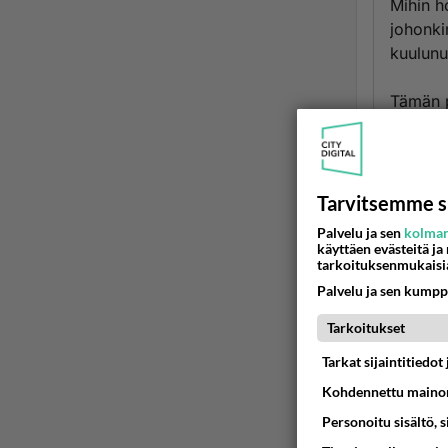
Mihin h
johonki
kuulunu
Tämän p
profess
helveti
paremmi
Tarvitsemme s
Ään
Palvelu ja sen
kolman
käyttäen evästeitä ja
tarkoituksenmukaisi
2
Palvelu ja sen kumpp
On se 
Tarkoitukset
Ää
Tarkat sijaintitiedo
Kohdennettu mainon
Personoitu sisältö, 