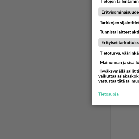
Tietojen tallentamine
Erityisominaisuude
Tarkkojen sijaintiti
Tunnista laitteet akt
Erityiset tarkoituks
Tietoturva, väärink
Mainonnan ja sisäll
Hyväksymällä sallit t
vaikuttaa asiakaskoke
vastustaa tätä tai mu
Tietosuoja