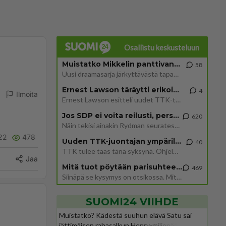
Osallistu keskusteluun
Muistatko Mikkelin panttivankidraaman?
58
Uusi draamasarja järkyttävästä tapauksesta on tulossa. Tositapahtumiin perustuva sarja ammentaa vuoden 1986 Mikkelin pan
Ernest Lawson täräytti erikoisen heiton TTK-lehdistötilaisuudessa: " Onko tässä tarkoituksena...?"
4
Ilmoita
Ernest Lawson esitteli uudet TTK-tähtioppilaat ja opettajat torstaina 6.8. lehdistölle. Tulevalla kaudella on yksi hausk
Jos SDP ei voita reilusti, persut kumoavat demokratian Suomesta
620
Näin tekisi ainakin Rydman seuratessaan idolinsa Trumpin mallia https://www.is.fi/politiikka/art-2000012187244.html
22
478
Uuden TTK-juontajan ympärillä epätietoisuus sakenee - Nyt MTV hämmentää soppaa
40
TTK tulee taas tänä syksynä. Ohjelman uudet tähtioppilaat julkistetaan torstaina 6. elokuuta klo 14 alkavassa lehdistö
Jaa
Mitä tuot pöytään parisuhteessa?
469
Siinäpä se kysymys on otsikossa. Mitäpä siis tuot/toisit pöytään parisuhteessa? Oletko mies vai nainen? Koetko sen mitä
SUOMI24 VIIHDE
Muistatko? Kädestä suuhun elävä Satu sai
jättimäisen rahasalkun Henry-miljonääriltä