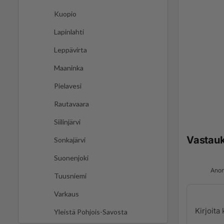
Kuopio
Lapinlahti
Leppävirta
Maaninka
Pielavesi
Rautavaara
Siilinjärvi
Vastau
Sonkajärvi
Suonenjoki
Anon
Tuusniemi
Varkaus
Yleistä Pohjois-Savosta