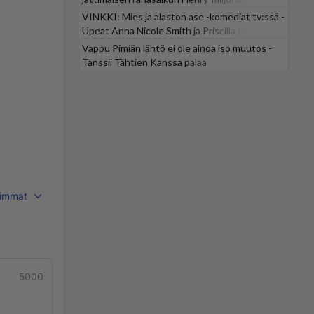
VINKKI: Mies ja alaston ase -komediat tv:ssä -
Upeat Anna Nicole Smith ja Priscilla Presley
mukana
Vappu Pimiän lähtö ei ole ainoa iso muutos -
Tanssii Tähtien Kanssa palaa
immat
5000