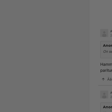
2
Ano
On se
Hammas
paritu
Ää
2
Ano