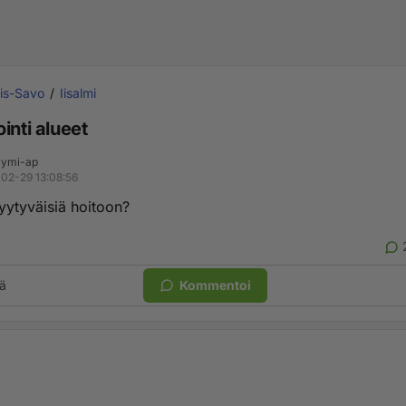
is-Savo
Iisalmi
inti alueet
ymi-ap
02-29 13:08:56
tyytyväisiä hoitoon?
ä
Kommentoi