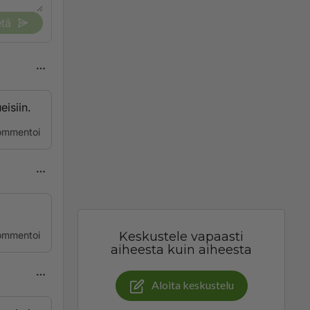
tä
eisiin.
ommentoi
ommentoi
Keskustele vapaasti
aiheesta kuin aiheesta
Aloita keskustelu