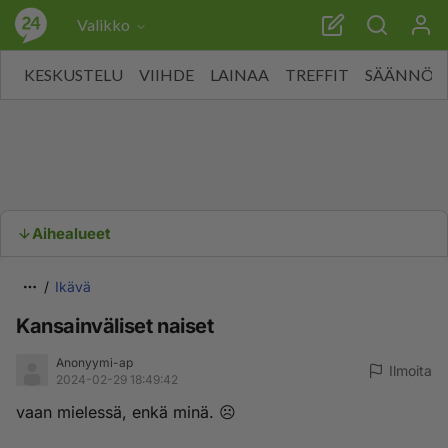
Valikko
KESKUSTELU
VIIHDE
LAINAA
TREFFIT
SÄÄNNÖT
Aihealueet
Ikävä
Kansainväliset naiset
Anonyymi-ap
Ilmoita
2024-02-29 18:49:42
vaan mielessä, enkä minä. ☹️