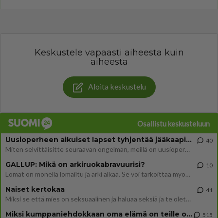
Keskustele vapaasti aiheesta kuin
aiheesta
Aloita keskustelu
Osallistu keskusteluun
Uusioperheen aikuiset lapset tyhjentää jääkaapin käydessään
40
Miten selvittäisitte seuraavan ongelman, meillä on uusioperhe, minulla teini-ikäiset lapset ja puolisolla aikuiset, jotk
GALLUP: Mikä on arkiruokabravuurisi?
10
Lomat on monella lomailtu ja arki alkaa. Se voi tarkoittaa myös sitä, että grillailut on grillattu ja palataan arjen ruo
Naiset kertokaa
41
Miksi se että mies on seksuaalinen ja haluaa seksiä ja te olette hänen mielestänne haluttava on vastenmielistä? Mikä sii
Miksi kumppaniehdokkaan oma elämä on teille ongelma?
515