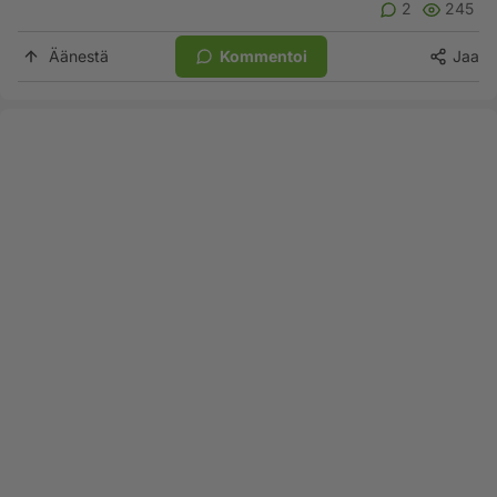
2
245
Äänestä
Kommentoi
Jaa