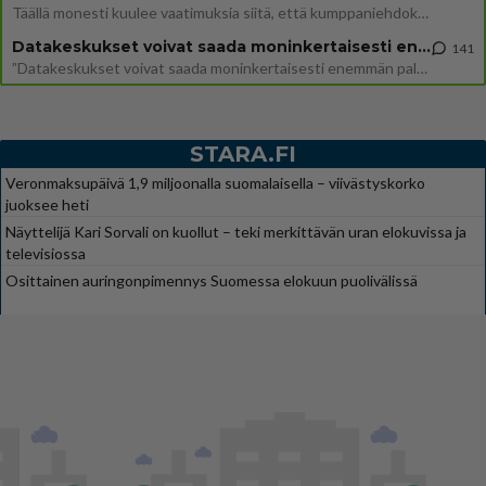
Täällä monesti kuulee vaatimuksia siitä, että kumppaniehdokkaalla ei saisi olla lemmikkejä, lapsia, kavereita, eksiä, su
Datakeskukset voivat saada moninkertaisesti enemmän palautuksia kuin mitä ne maksavat veroja
141
”Datakeskukset voivat saada moninkertaisesti enemmän palautuksia kuin mitä ne maksavat veroja”, sanoo professori Jussi K
STARA.FI
Veronmaksupäivä 1,9 miljoonalla suomalaisella – viivästyskorko
juoksee heti
Näyttelijä Kari Sorvali on kuollut – teki merkittävän uran elokuvissa ja
televisiossa
Osittainen auringonpimennys Suomessa elokuun puolivälissä