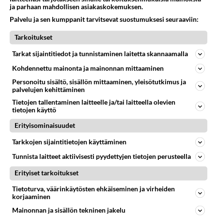
05.08.2026 05:51
Kotimaiset julkkisjuorut
ja parhaan mahdollisen asiakaskokemuksen.
Palvelu ja sen kumppanit tarvitsevat suostumuksesi seuraaviin:
26
Tiesitkö? Martina Aitolehden isäpuoli on tämä suosittu laulaja
651
Martina Aitolehti on seurattu julkisuuden henkilö. Lähipiiriin mahtuu muitakin tunnettuja henkilöitä. Tiesitkö, että Ma
Tarkoitukset
05.08.2026 07:23
Kotimaiset julkkisjuorut
Tarkat sijaintitiedot ja tunnistaminen laitetta skannaamalla
62
Miia Heikkinen avautui !
Kohdennettu mainonta ja mainonnan mittaaminen
637
Olipa hyvä kirjoitus, kiitos. Ongelmat mitkä nostat esille on todellisia ja tämä ylimielisyys totta ja se näkyy kaikessa
Personoitu sisältö, sisällön mittaaminen, yleisötutkimus ja
04.08.2026 04:27
Judo
palvelujen kehittäminen
47
Tietojen tallentaminen laitteelle ja/tai laitteella olevien
Mitä uskot hänen ajattelevan sinusta?
tietojen käyttö
634
😇
04.08.2026 18:30
Ikävä
Erityisominaisuudet
57
Tarkkojen sijaintitietojen käyttäminen
Mitä töitä kaivattusi on tehnyt?
628
😅
Tunnista laitteet aktiivisesti pyydettyjen tietojen perusteella
05.08.2026 13:25
Ikävä
Erityiset tarkoitukset
46
Voiko meidän välit
Tietoturva, väärinkäytösten ehkäiseminen ja virheiden
586
Koskaan parantua tästä?
korjaaminen
05.08.2026 05:34
Ikävä
Mainonnan ja sisällön tekninen jakelu