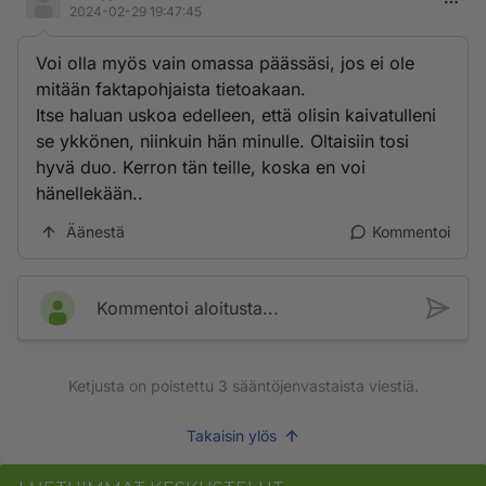
2024-02-29 19:47:45
Voi olla myös vain omassa päässäsi, jos ei ole
mitään faktapohjaista tietoakaan.
Itse haluan uskoa edelleen, että olisin kaivatulleni
se ykkönen, niinkuin hän minulle. Oltaisiin tosi
hyvä duo. Kerron tän teille, koska en voi
hänellekään..
Äänestä
Kommentoi
Kommentoi aloitusta...
Ketjusta on poistettu
3
sääntöjenvastaista viestiä.
Takaisin ylös