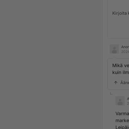
Ano
2024
Mikä ve
kuin il
Ään
2
Varma
market
Leipäj