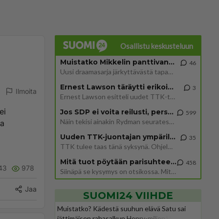
Osallistu keskusteluun
Muistatko Mikkelin panttivankidraaman?
46
Uusi draamasarja järkyttävästä tapauksesta on tulossa. Tositapahtumiin perustuva sarja ammentaa vuoden 1986 Mikkelin pan
Ernest Lawson täräytti erikoisen heiton TTK-lehdistötilaisuudessa: " Onko tässä tarkoituksena...?"
3
Ilmoita
Ernest Lawson esitteli uudet TTK-tähtioppilaat ja opettajat torstaina 6.8. lehdistölle. Tulevalla kaudella on yksi hausk
ei
Jos SDP ei voita reilusti, persut kumoavat demokratian Suomesta
599
Näin tekisi ainakin Rydman seuratessaan idolinsa Trumpin mallia https://www.is.fi/politiikka/art-2000012187244.html
sa
Uuden TTK-juontajan ympärillä epätietoisuus sakenee - Nyt MTV hämmentää soppaa
35
TTK tulee taas tänä syksynä. Ohjelman uudet tähtioppilaat julkistetaan torstaina 6. elokuuta klo 14 alkavassa lehdistö
Mitä tuot pöytään parisuhteessa?
458
43
978
Siinäpä se kysymys on otsikossa. Mitäpä siis tuot/toisit pöytään parisuhteessa? Oletko mies vai nainen? Koetko sen mitä
Jaa
SUOMI24 VIIHDE
Muistatko? Kädestä suuhun elävä Satu sai
jättimäisen rahasalkun Henry-miljonääriltä