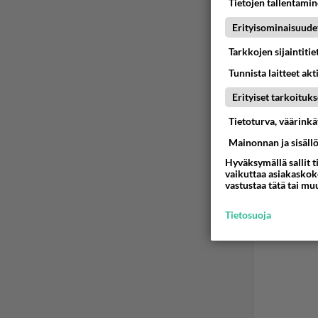
Tietojen tallentamine
Jotkut
Erityisominaisuude
Ää
Tarkkojen sijaintiti
Tunnista laitteet akt
Ano
2024
Erityiset tarkoituks
Tietoturva, väärink
Harmitta
ruokaa
Mainonnan ja sisäll
Hyväksymällä sallit t
Ään
vaikuttaa asiakaskoke
vastustaa tätä tai mu
Tietosuoja