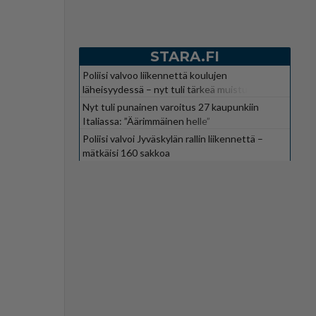
STARA.FI
Poliisi valvoo liikennettä koulujen
läheisyydessä – nyt tuli tärkeä muistutus
Nyt tuli punainen varoitus 27 kaupunkiin
Italiassa: ”Äärimmäinen helle”
Poliisi valvoi Jyväskylän rallin liikennettä –
mätkäisi 160 sakkoa