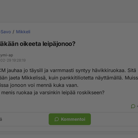
-Savo
Mikkeli
eläkään oikeeta leipäjonoo?
ymi-ap
02-29 19:28:19
M jauhaa jo täysill ja varmmasti syntyy hävikkiruokaa. Sitä 
än jaeta Mikkelissä, kuin pankkitiliotetta näyttämällä. Muis
ssa jonoon voi mennä kuka vaan.
n menis ruokaa ja varsinkin leipää roskikseen?
ä
Kommentoi