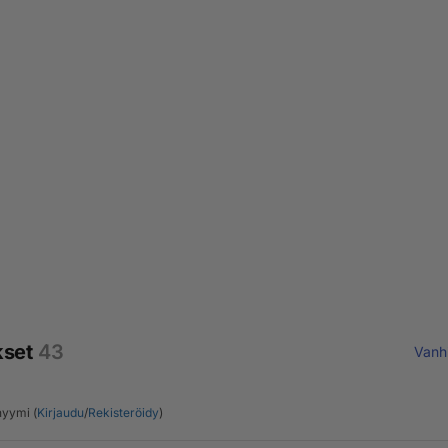
kset
43
Vanh
yymi (
Kirjaudu
/
Rekisteröidy
)