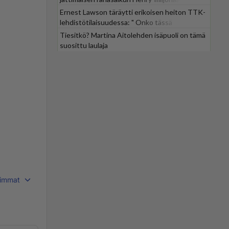
Ernest Lawson täräytti erikoisen heiton TTK-
lehdistötilaisuudessa: " Onko tässä
tarkoituksena...?"
Tiesitkö? Martina Aitolehden isäpuoli on tämä
suosittu laulaja
immat