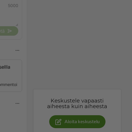
5000
tä
ellla
ommentoi
Keskustele vapaasti
aiheesta kuin aiheesta
Aloita keskustelu