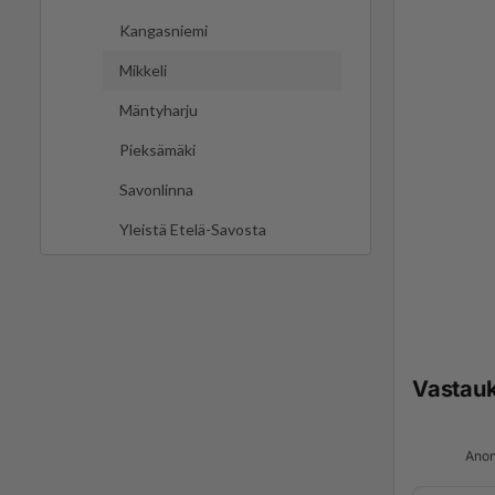
Kangasniemi
Mikkeli
Mäntyharju
Pieksämäki
Savonlinna
Yleistä Etelä-Savosta
Vastau
Anon