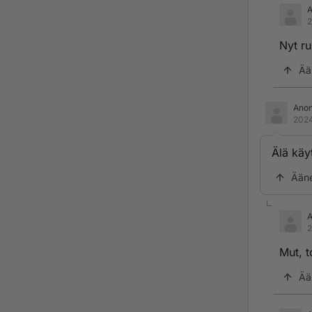
2
Nyt ru
Ää
Ano
2024
Älä käy
Ään
2
Mut, t
Ää