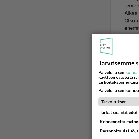
remont
Aikas 
Olkoon
enem
Ää
2
Tarvitsemme s
Palvelu ja sen
kolman
Ano
käyttäen evästeitä ja
Varma
tarkoituksenmukaisi
ViaDi
Palvelu ja sen kumpp
Leipä
Lue l
ei tu
Tarkoitukset
Aikas
Minä o
että 
Tarkat sijaintitiedo
Kohdennettu mainon
Olen a
pellei
Personoitu sisältö, 