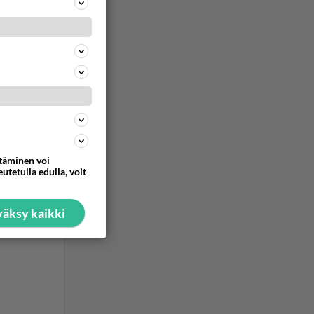
ommentoi
erjättyä
ttäminen voi
ommentoi
utetulla edulla, voit
äksy kaikki