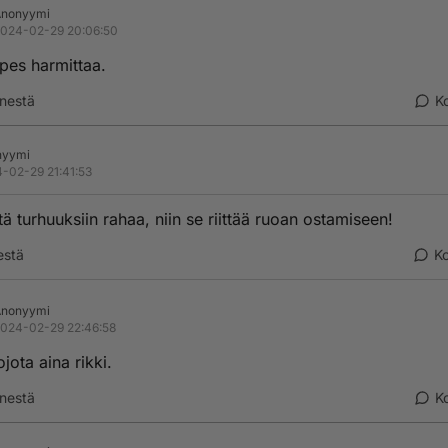
Anonyymi
024-02-29 20:06:50
pes harmittaa.
nestä
K
nyymi
-02-29 21:41:53
tä turhuuksiin rahaa, niin se riittää ruoan ostamiseen!
estä
K
Anonyymi
024-02-29 22:46:58
ojota aina rikki.
nestä
K