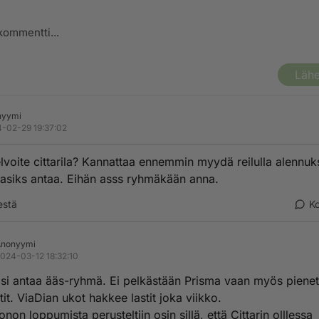
Lähe
nyymi
-02-29 19:37:02
lvoite cittarila? Kannattaa ennemmin myydä reilulla alennuks
masiks antaa. Eihän asss ryhmäkään anna.
estä
K
Anonyymi
024-03-12 18:32:10
si antaa ääs-ryhmä. Ei pelkästään Prisma vaan myös pienet
it. ViaDian ukot hakkee lastit joka viikko.
onon loppumista perusteltiin osin sillä, että Cittarin olllessa