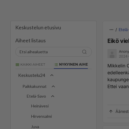
Keskustelun etusivu
Etelä
Aiheet listaus
Eikö vi
Anony
2024-
KAIKKI AIHEET
NYKYINEN AIHE
Mikkelin C
edelleenkä
Keskustelu24
kaupungei
Ettei vaa
Paikkakunnat
Etelä-Savo
Heinävesi
Äänest
Hirvensalmi
Juva