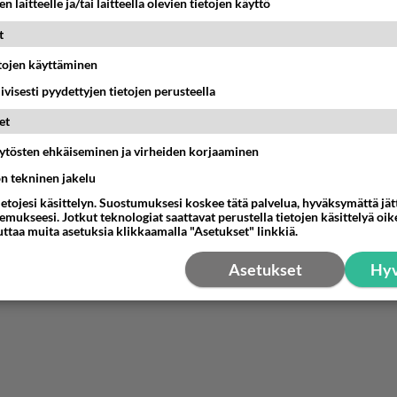
n laitteelle ja/tai laitteella olevien tietojen käyttö
 työttömät ja muut luuserit niitä -30% ostaa
t
nestä
K
etojen käyttäminen
iivisesti pyydettyjen tietojen perusteella
nyymi
-02-29 19:58:43
et
äytösten ehkäiseminen ja virheiden korjaaminen
ako sua kun tililläs on niin paljon rahaa ettet saa ilmasiks k
?
ön tekninen jakelu
ietojesi käsittelyn. Suostumuksesi koskee tätä palvelua, hyväksymättä jä
estä
K
mukseesi. Jotkut teknologiat saattavat perustella tietojen käsittelyä oike
uttaa muita asetuksia klikkaamalla "Asetukset" linkkiä.
Asetukset
Hyv