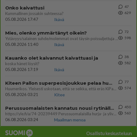
47
Onko kaivattusi
629
Kummallinen jossakin suhteessa?
05.08.2026 17:47
Ikävä
72
Mies, olenko ymmärtänyt oikein?
598
Ystävyys/salainen suhde/molemmat ovat täysin poissuljettuja asioita? Nainen
05.08.2026 11:40
Ikävä
38
Kauanko olet kaivannut kaivattuasi ja
582
koska hänet löysit?
05.08.2026 17:19
Ikävä
77
Kiteen Pallon superpesisjoukkue pelaa huumeiden vaikutuksen alaisena
574
Huumerikos. Yleisesti uskotaan, että se seikka, että eräs KiPan pelaaja kärähtää huumeista, on vain jäävuoren huippu. M
05.08.2026 03:21
Kitee
450
Perussuomalaisten kannatus nousi rytinällä Ylen tänään julkaisemassa tuoreimmassa gallup-kyselyssä.
563
https://yle.fi/a/74-20239449 Perussuomalaisilla hurja- ja ylivoimaisesti suurin nousu tässä uudessa Ylen gallupissa. Kyl
06.08.2026 03:24
Maailman menoa
Osallistu keskusteluun