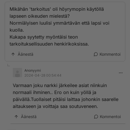
Mikähän 'tarkoitus' oli höyrymopin käytöllä
lapseen oikeuden mielestä?
Normiälyisen luulisi ymmärtävän että lapsi voi
kuolla.
Kukapa syytetty myöntäisi teon
tarkoituksellisuuden henkirikoksissa.
Äänestä
Kommentoi
Anonyymi
2024-04-28 00:54:44
Varmaan joku narkki järkeilee asiat niinkuin
normaali ihminen.. Ero on kuin yöllä ja
päivällä.Tuollaiset pitäisi laittaa johonkin saarelle
aitaukseen ja voittaja saa soutuveneen.
Äänestä
Kommentoi