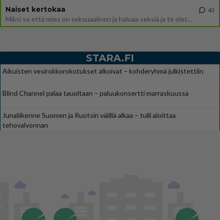
Naiset kertokaa
43
Miksi se että mies on seksuaalinen ja haluaa seksiä ja te olette hänen mielestänne haluttava on vastenmielistä? Mikä sii
STARA.FI
Aikuisten vesirokkorokotukset alkoivat – kohderyhmä julkistettiin
Blind Channel palaa tauoltaan – paluukonsertti marraskuussa
Junaliikenne Suomen ja Ruotsin välillä alkaa – tulli aloittaa
tehovalvonnan