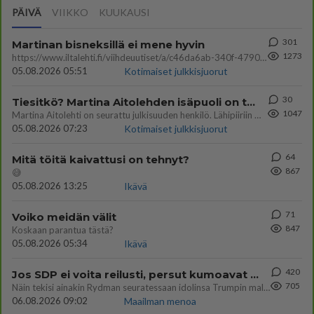
PÄIVÄ
VIIKKO
KUUKAUSI
301
Martinan bisneksillä ei mene hyvin
1273
https://www.iltalehti.fi/viihdeuutiset/a/c46da6ab-340f-4790-aaa7-0865eed2336 Yrityksen konkurssihakemus on tullut kärä
05.08.2026 05:51
Kotimaiset julkkisjuorut
30
Tiesitkö? Martina Aitolehden isäpuoli on tämä suosittu laulaja
1047
Martina Aitolehti on seurattu julkisuuden henkilö. Lähipiiriin mahtuu muitakin tunnettuja henkilöitä. Tiesitkö, että Ma
05.08.2026 07:23
Kotimaiset julkkisjuorut
64
Mitä töitä kaivattusi on tehnyt?
867
😅
05.08.2026 13:25
Ikävä
71
Voiko meidän välit
847
Koskaan parantua tästä?
05.08.2026 05:34
Ikävä
420
Jos SDP ei voita reilusti, persut kumoavat demokratian Suomesta
705
Näin tekisi ainakin Rydman seuratessaan idolinsa Trumpin mallia https://www.is.fi/politiikka/art-2000012187244.html
06.08.2026 09:02
Maailman menoa