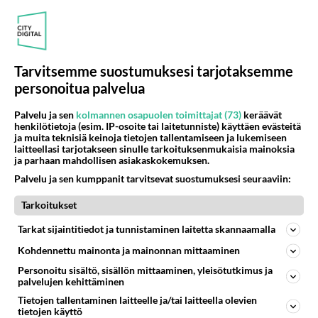
Tarvitsemme suostumuksesi tarjotaksemme
personoitua palvelua
Palvelu ja sen
kolmannen osapuolen toimittajat (73)
keräävät
henkilötietoja (esim. IP-osoite tai laitetunniste) käyttäen evästeitä
ja muita teknisiä keinoja tietojen tallentamiseen ja lukemiseen
laitteellasi tarjotakseen sinulle tarkoituksenmukaisia mainoksia
Anonyymi
ja parhaan mahdollisen asiakaskokemuksen.
2024-03-01 09:27:41
Palvelu ja sen kumppanit tarvitsevat suostumuksesi seuraaviin:
En voi tajuta miksi lapsi annettiin takaisin
Tarkoitukset
narkomaaneille.
Tarkat sijaintitiedot ja tunnistaminen laitetta skannaamalla
Äänestä
Kommentoi
Kohdennettu mainonta ja mainonnan mittaaminen
Personoitu sisältö, sisällön mittaaminen, yleisötutkimus ja
Anonyymi
palvelujen kehittäminen
2024-03-01 11:14:34
Tietojen tallentaminen laitteelle ja/tai laitteella olevien
tietojen käyttö