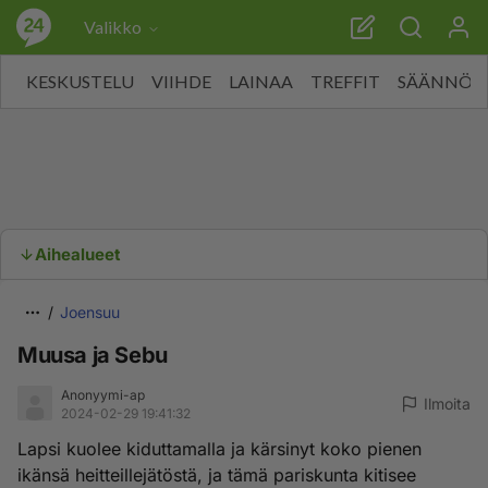
Valikko
KESKUSTELU
VIIHDE
LAINAA
TREFFIT
SÄÄNNÖT
Aihealueet
Joensuu
Muusa ja Sebu
Anonyymi-ap
Ilmoita
2024-02-29 19:41:32
Lapsi kuolee kiduttamalla ja kärsinyt koko pienen
ikänsä heitteillejätöstä, ja tämä pariskunta kitisee