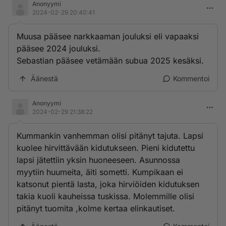
Anonyymi
2024-02-29 20:40:41
Muusa pääsee narkkaaman jouluksi eli vapaaksi
pääsee 2024 jouluksi.
Sebastian pääsee vetämään subua 2025 kesäksi.
Äänestä
Kommentoi
Anonyymi
2024-02-29 21:38:22
Kummankin vanhemman olisi pitänyt tajuta. Lapsi
kuolee hirvittävään kidutukseen. Pieni kidutettu
lapsi jätettiin yksin huoneeseen. Asunnossa
myytiin huumeita, äiti sometti. Kumpikaan ei
katsonut pientä lasta, joka hirviöiden kidutuksen
takia kuoli kauheissa tuskissa. Molemmille olisi
pitänyt tuomita ,kolme kertaa elinkautiset.