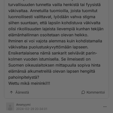
turvallisuuden tunnetta vailla henkistä tai fyysistä
väkivaltaa. Annetuilla tuomioilla, joista tuomitut
luonnollisesti valittavat, lyödään vahva stigma
siihen suuntaan, että lapsiin kohdistuva väkivalta
olisi rikollisuuden lajeista lievempiä kunhan tekijän
elämänhallinnan osoitetaan olevan heikko.
Ihminen ei voi vajota alemmas kuin kohdistamalla
väkivaltaa puolustuskyvyttömään lapseen.
Ensikertalaisena nämä sankarit selviävät parin-
kolmen vuoden istumisella. Se ilmeisesti on
Suomen oikeuslaitoksen mittapuulla sopiva hinta
elämänsä alkumetreillä olevan lapsen hengiltä
pahoinpitelystä?
Wettu mikä meininki!!!
Äänestä
Kommentoi
Anonyymi
2024-02-29 20:34:01