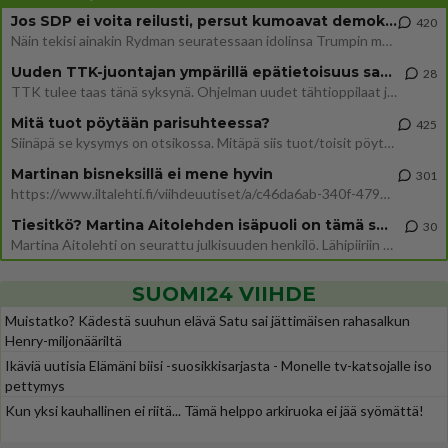
Jos SDP ei voita reilusti, persut kumoavat demokratian Suomesta
420
Näin tekisi ainakin Rydman seuratessaan idolinsa Trumpin mallia https://www.is.fi/politiikka/art-2000012187244.html
Uuden TTK-juontajan ympärillä epätietoisuus sakenee - Nyt MTV hämmentää soppaa
28
TTK tulee taas tänä syksynä. Ohjelman uudet tähtioppilaat julkistetaan torstaina 6. elokuuta klo 14 alkavassa lehdistö
Mitä tuot pöytään parisuhteessa?
425
Siinäpä se kysymys on otsikossa. Mitäpä siis tuot/toisit pöytään parisuhteessa? Oletko mies vai nainen? Koetko sen mitä
Martinan bisneksillä ei mene hyvin
301
https://www.iltalehti.fi/viihdeuutiset/a/c46da6ab-340f-4790-aaa7-0865eed2336 Yrityksen konkurssihakemus on tullut kärä
Tiesitkö? Martina Aitolehden isäpuoli on tämä suosittu laulaja
30
Martina Aitolehti on seurattu julkisuuden henkilö. Lähipiiriin mahtuu muitakin tunnettuja henkilöitä. Tiesitkö, että Ma
SUOMI24 VIIHDE
Muistatko? Kädestä suuhun elävä Satu sai jättimäisen rahasalkun
Henry-miljonääriltä
Ikäviä uutisia Elämäni biisi -suosikkisarjasta - Monelle tv-katsojalle iso
pettymys
Kun yksi kauhallinen ei riitä... Tämä helppo arkiruoka ei jää syömättä!