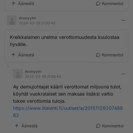
Äänestä
Kommentoi
Anonyymi
2024-02-29 21:30:46
Kreikkalainen unelma verottomuudesta kuulostaa
hyvälle.
Äänestä
Kommentoi
Anonyymi
2024-02-29 21:58:49
Ay demujohtajat käärii verottomat miljoona tulot,
köyhät vuokralaiset sen maksaa lisäksi valtio
tukee verottomia tuloja.
https://www.iltalehti.fi/uutiset/a/20151129207486
62
Äänestä
Kommentoi