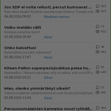
455
Jos SDP ei voita reilusti, persut kumoavat demokratian Suomesta
925
Näin tekisi ainakin Rydman seuratessaan idolinsa Trumpin mallia https://www.is.fi/politiikka/art-2000012187244.html
06.08.2026 09:02
Maailman menoa
73
Voiko meidän välit
922
Koskaan parantua tästä?
05.08.2026 05:34
Ikävä
48
Onko kaivattusi
681
Kummallinen jossakin suhteessa?
05.08.2026 17:47
Ikävä
95
Kiteen Pallon superpesisjoukkue pelaa huumeiden vaikutuksen alaisena
649
Huumerikos. Yleisesti uskotaan, että se seikka, että eräs KiPan pelaaja kärähtää huumeista, on vain jäävuoren huippu. M
05.08.2026 03:21
Kitee
73
Mies, olenko ymmärtänyt oikein?
645
Ystävyys/salainen suhde/molemmat ovat täysin poissuljettuja asioita? Nainen
05.08.2026 11:40
Ikävä
464
Perussuomalaisten kannatus nousi rytinällä Ylen tänään julkaisemassa tuoreimmassa gallup-kyselyssä.