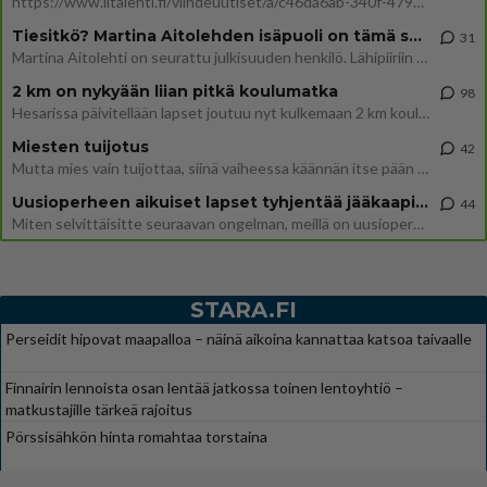
https://www.iltalehti.fi/viihdeuutiset/a/c46da6ab-340f-4790-aaa7-0865eed2336 Yrityksen konkurssihakemus on tullut kärä
Tiesitkö? Martina Aitolehden isäpuoli on tämä suosittu laulaja
31
Martina Aitolehti on seurattu julkisuuden henkilö. Lähipiiriin mahtuu muitakin tunnettuja henkilöitä. Tiesitkö, että Ma
2 km on nykyään liian pitkä koulumatka
98
Hesarissa päivitellään lapset joutuu nyt kulkemaan 2 km kouluun jösses. Ruostefillarilla tuo matka menee vaikka miten äk
Miesten tuijotus
42
Mutta mies vain tuijottaa, siinä vaiheessa käännän itse pään pois. Mikä juttu? Yleensä jos joku tuijottaa tai katsoo, hä
Uusioperheen aikuiset lapset tyhjentää jääkaapin käydessään
44
Miten selvittäisitte seuraavan ongelman, meillä on uusioperhe, minulla teini-ikäiset lapset ja puolisolla aikuiset, jotk
STARA.FI
Perseidit hipovat maapalloa – näinä aikoina kannattaa katsoa taivaalle
Finnairin lennoista osan lentää jatkossa toinen lentoyhtiö –
matkustajille tärkeä rajoitus
Pörssisähkön hinta romahtaa torstaina