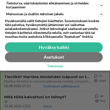
Tietoturva, väärinkäytösten ehkäiseminen ja virheiden
korjaaminen
Ketjusta on poistettu
3
sääntöjenvastaista viestiä.
Mainonnan ja sisällön tekninen jakelu
Hyväksymällä sallit tietojesi käsittelyn. Suostumuksesi koskee
Takaisin ylös
tätä palvelua, hyväksymättä jättäminen voi vaikuttaa
asiakaskokemukseesi. Jotkut teknologiat saattavat perustella
tietojen käsittelyä oikeutetulla edulla, voit vastustaa tätä tai
LUETUIMMAT KESKUSTELUT
muuttaa muita asetuksia klikkaamalla "Asetukset" linkkiä.
PÄIVÄ
VIIKKO
KUUKAUSI
Hyväksy kaikki
314
Martinan bisneksillä ei mene hyvin
Asetukset
1440
https://www.iltalehti.fi/viihdeuutiset/a/c46da6ab-340f-4790-aaa7-0865eed2336 Yrityksen konkurssihakemus on tullut kärä
05.08.2026 05:51
Kotimaiset julkkisjuorut
Tietosuoja
31
Tiesitkö? Martina Aitolehden isäpuoli on tämä suosittu laulaja
1169
Martina Aitolehti on seurattu julkisuuden henkilö. Lähipiiriin mahtuu muitakin tunnettuja henkilöitä. Tiesitkö, että Ma
05.08.2026 07:23
Kotimaiset julkkisjuorut
62
Mitä töitä kaivattusi on tehnyt?
926
😅
05.08.2026 13:25
Ikävä