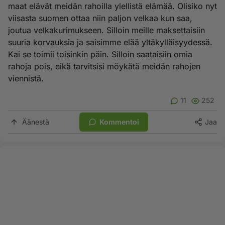
maat elävät meidän rahoilla ylellistä elämää. Olisiko nyt
viisasta suomen ottaa niin paljon velkaa kun saa,
joutua velkakurimukseen. Silloin meille maksettaisiin
suuria korvauksia ja saisimme elää yltäkylläisyydessä.
Kai se toimii toisinkin päin. Silloin saataisiin omia
rahoja pois, eikä tarvitsisi möykätä meidän rahojen
viennistä.
11
252
Äänestä
Kommentoi
Jaa