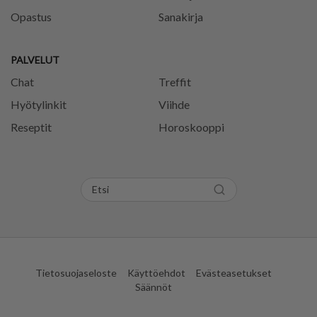
Opastus
Sanakirja
PALVELUT
Chat
Treffit
Hyötylinkit
Viihde
Reseptit
Horoskooppi
Tietosuojaseloste
Käyttöehdot
Evästeasetukset
Säännöt