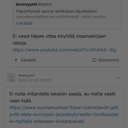
Anonyymi
kirjoitti:
Paperittomat saavat elinikäisen täysihoidon
vasudemuhallituksen päättämänä, mihin unohtui
suomalaiset ?
Lue lisää
https://stm.fi/paperittomien-terveydenhuolto
Ei vasut häpee ottaa köyhiltä maamakirjaan
rahoja.
https://www.youtube.com/watch?v=Xtvtrk5--6g
Äänestä
Kommentoi
Anonyymi
2024-02-29 21:29:11
Ei noita miljardeita takaisin saada, eu mafia vaatii
vaan lisää.
https://www.suomenuutiset.fi/eun-tukimiljardit-jatti
potti-etela-euroopan-jarjestaytyneelle-rikollisuudel
le-mafialla-edessaan-kissanpaivat/