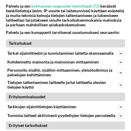
rahoilla ylellistä elämää.
Palvelu ja sen
kolmannen osapuolen toimittajat (73)
keräävät
Äänestä
Kommentoi
henkilötietoja (esim. IP-osoite tai laitetunniste) käyttäen evästeitä
ja muita teknisiä keinoja tietojen tallentamiseen ja lukemiseen
laitteellasi tarjotakseen sinulle tarkoituksenmukaisia mainoksia
ja parhaan mahdollisen asiakaskokemuksen.
Anonyymi
2024-03-01 05:55:15
Palvelu ja sen kumppanit tarvitsevat suostumuksesi seuraaviin:
PS = Pahaa Skeidaa
Tarkoitukset
Äänestä
Kommentoi
Tarkat sijaintitiedot ja tunnistaminen laitetta skannaamalla
Kohdennettu mainonta ja mainonnan mittaaminen
Anonyymi
Personoitu sisältö, sisällön mittaaminen, yleisötutkimus ja
2024-03-01 06:45:07
palvelujen kehittäminen
Tietojen tallentaminen laitteelle ja/tai laitteella olevien
Kyllä Sanna Marin sitä kovasti yritti, ja oppositio
tietojen käyttö
haluaisi jatkaa.
Erityisominaisuudet
Äänestä
Kommentoi
Tarkkojen sijaintitietojen käyttäminen
Tunnista laitteet aktiivisesti pyydettyjen tietojen perusteella
Kommentoi aloitusta...
Erityiset tarkoitukset