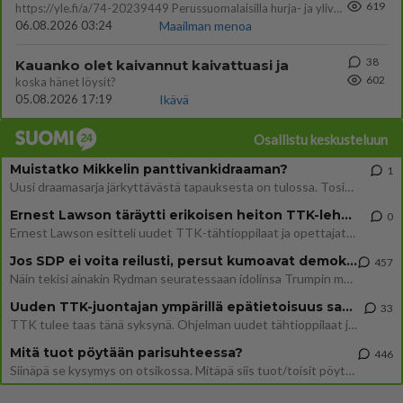
619
https://yle.fi/a/74-20239449 Perussuomalaisilla hurja- ja ylivoimaisesti suurin nousu tässä uudessa Ylen gallupissa. Kyl
06.08.2026 03:24
Maailman menoa
38
Kauanko olet kaivannut kaivattuasi ja
602
koska hänet löysit?
05.08.2026 17:19
Ikävä
Osallistu keskusteluun
Muistatko Mikkelin panttivankidraaman?
1
Uusi draamasarja järkyttävästä tapauksesta on tulossa. Tositapahtumiin perustuva sarja ammentaa vuoden 1986 Mikkelin pan
Ernest Lawson täräytti erikoisen heiton TTK-lehdistötilaisuudessa: " Onko tässä tarkoituksena...?"
0
Ernest Lawson esitteli uudet TTK-tähtioppilaat ja opettajat torstaina 6.8. lehdistölle. Tulevalla kaudella on yksi hausk
Jos SDP ei voita reilusti, persut kumoavat demokratian Suomesta
457
Näin tekisi ainakin Rydman seuratessaan idolinsa Trumpin mallia https://www.is.fi/politiikka/art-2000012187244.html
Uuden TTK-juontajan ympärillä epätietoisuus sakenee - Nyt MTV hämmentää soppaa
33
TTK tulee taas tänä syksynä. Ohjelman uudet tähtioppilaat julkistetaan torstaina 6. elokuuta klo 14 alkavassa lehdistö
Mitä tuot pöytään parisuhteessa?
446
Siinäpä se kysymys on otsikossa. Mitäpä siis tuot/toisit pöytään parisuhteessa? Oletko mies vai nainen? Koetko sen mitä