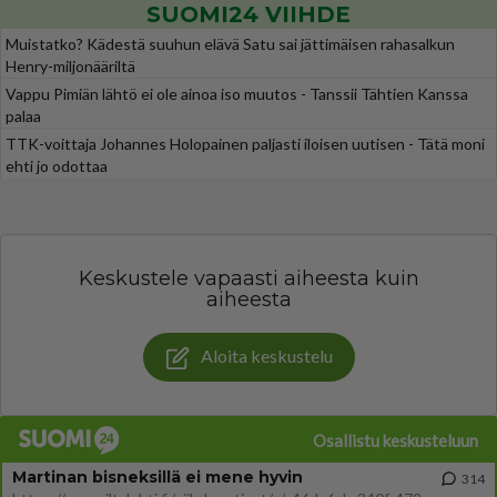
SUOMI24 VIIHDE
Muistatko? Kädestä suuhun elävä Satu sai jättimäisen rahasalkun
Henry-miljonääriltä
Vappu Pimiän lähtö ei ole ainoa iso muutos - Tanssii Tähtien Kanssa
palaa
TTK-voittaja Johannes Holopainen paljasti iloisen uutisen - Tätä moni
ehti jo odottaa
Keskustele vapaasti aiheesta kuin
aiheesta
Aloita keskustelu
Osallistu keskusteluun
Martinan bisneksillä ei mene hyvin
314