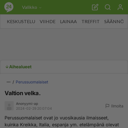
Valikko
KESKUSTELU
VIIHDE
LAINAA
TREFFIT
SÄÄNNÖT
Aihealueet
Perussuomalaiset
Valtion velka.
Anonyymi-ap
Ilmoita
2024-02-29 20:07:04
Perussuomalaiset ovat jo vuosikausia ilmaisseet,
kuinka Kreikka, Italia, espanja ym. etelämpänä olevat