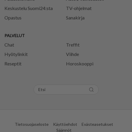
Keskustelu Suomi24:sta
TV-ohjelmat
Opastus
Sanakirja
PALVELUT
Chat
Treffit
Hyötylinkit
Viihde
Reseptit
Horoskooppi
Tietosuojaseloste
Käyttöehdot
Evästeasetukset
Säännöt