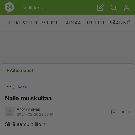
Valikko
KESKUSTELU
VIIHDE
LAINAA
TREFFIT
SÄÄNNÖT
Aihealueet
Ikävä
Nalle muiskuttaa
Anonyymi-ap
Ilmoita
2024-02-29 23:26:10
Silliä aamuin illoin