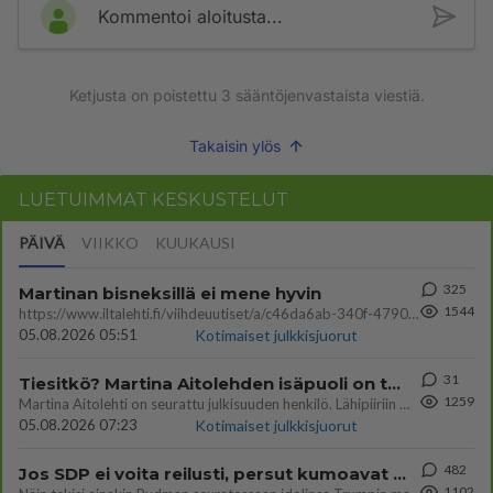
Kommentoi aloitusta...
Ketjusta on poistettu
3
sääntöjenvastaista viestiä.
Takaisin ylös
LUETUIMMAT KESKUSTELUT
PÄIVÄ
VIIKKO
KUUKAUSI
325
Martinan bisneksillä ei mene hyvin
1544
https://www.iltalehti.fi/viihdeuutiset/a/c46da6ab-340f-4790-aaa7-0865eed2336 Yrityksen konkurssihakemus on tullut kärä
05.08.2026 05:51
Kotimaiset julkkisjuorut
31
Tiesitkö? Martina Aitolehden isäpuoli on tämä suosittu laulaja
1259
Martina Aitolehti on seurattu julkisuuden henkilö. Lähipiiriin mahtuu muitakin tunnettuja henkilöitä. Tiesitkö, että Ma
05.08.2026 07:23
Kotimaiset julkkisjuorut
482
Jos SDP ei voita reilusti, persut kumoavat demokratian Suomesta
1102