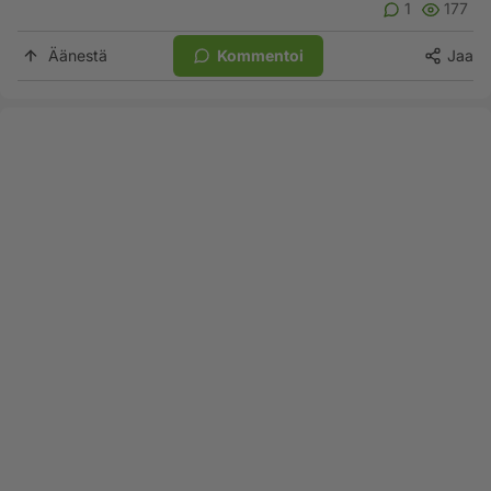
1
177
Äänestä
Kommentoi
Jaa