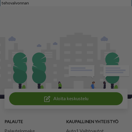
tehovalvonnan
Aloita keskustelu
PALAUTE
KAUPALLINEN YHTEISTYÖ
Palautelomake
Auto1 Vaihtoautot