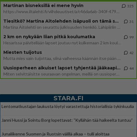
Martinan bisneksillä ei mene hyvin
325
https://www.iltalehti.fi/viihdeuutiset/a/c46da6ab-340f-4790-aaa7-0865eed2336 Yrityksen konkurssihakemus on tullut kärä
Tiesitkö? Martina Aitolehden isäpuoli on tämä suosittu laulaja
31
Martina Aitolehti on seurattu julkisuuden henkilö. Lähipiiriin mahtuu muitakin tunnettuja henkilöitä. Tiesitkö, että Ma
2 km on nykyään liian pitkä koulumatka
99
Hesarissa päivitellään lapset joutuu nyt kulkemaan 2 km kouluun jösses. Ruostefillarilla tuo matka menee vaikka miten äk
Miesten tuijotus
42
Mutta mies vain tuijottaa, siinä vaiheessa käännän itse pään pois. Mikä juttu? Yleensä jos joku tuijottaa tai katsoo, hä
Uusioperheen aikuiset lapset tyhjentää jääkaapin käydessään
44
Miten selvittäisitte seuraavan ongelman, meillä on uusioperhe, minulla teini-ikäiset lapset ja puolisolla aikuiset, jotk
STARA.FI
Lentomatkustajan laukusta löytyi varastettuja historiallisia tykinkuulia
Janni Hussi ja Sointu Borg lopettavat: ”Kyllähän tää haikeelta tuntuu”
Junaliikenne Suomen ja Ruotsin välillä alkaa – tulli aloittaa