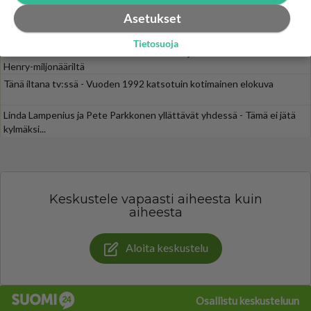
Asetukset
SUOMI24 VIIHDE
Tietosuoja
Muistatko? Kädestä suuhun elävä Satu sai jättimäisen rahasalkun
Henry-miljonääriltä
Tänä iltana tv:ssä - Vuoden 1992 katsotuin kotimainen elokuva
Linda Lampenius ja Pete Parkkonen yllättävät yhdessä - Tämä ei jätä
kylmäksi...
Keskustele vapaasti aiheesta kuin
aiheesta
Aloita keskustelu
Osallistu keskusteluun