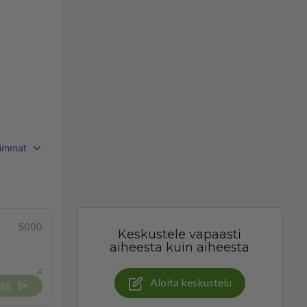
immat
5000
Keskustele vapaasti
aiheesta kuin aiheesta
Aloita keskustelu
tä