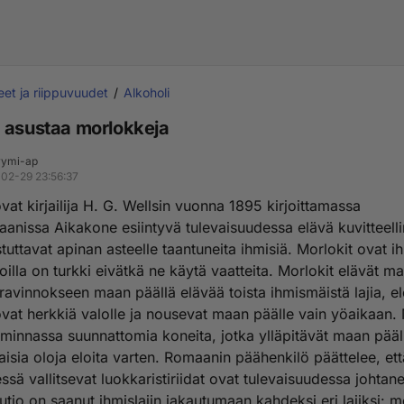
eet ja riippuvuudet
Alkoholi
 asustaa morlokkeja
ymi-ap
02-29 23:56:37
vat kirjailija H. G. Wellsin vuonna 1895 kirjoittamassa
aanissa Aikakone esiintyvä tulevaisuudessa elävä kuvitteellin
tuttavat apinan asteelle taantuneita ihmisiä. Morlokit ovat i
joilla on turkki eivätkä ne käytä vaatteita. Morlokit elävät ma
ravinnokseen maan päällä elävää toista ihmismäistä lajia, el
ovat herkkiä valolle ja nousevat maan päälle vain yöaikaan. 
oiminnassa suunnattomia koneita, jotka ylläpitävät maan pääl
aisia oloja eloita varten. Romaanin päähenkilö päättelee, ett
sä vallitsevat luokkaristiriidat ovat tulevaisuudessa johtane
utio on saanut ihmislajin jakautumaan kahdeksi eri lajiksi: m