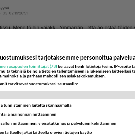
nyymi
-03-02 19:26:51
tissu. Mene töihin vajakki. Ymmärrän , että äo estää töiden 
enties voisit kesöisin syödä ruohoa lampaiden seurassa tai 
sa karjun vaimona.
estä
K
uostumuksesi tarjotaksemme personoitua palvelu
nen osapuolen toimittajat (73)
keräävät henkilötietoja (esim. IP-osoite ta
nyymi
 muita teknisiä keinoja tietojen tallentamiseen ja lukemiseen laitteellasi t
-03-02 19:44:37
a mainoksia ja parhaan mahdollisen asiakaskokemuksen.
anit tarvitsevat suostumuksesi seuraaviin:
isto löysi Kylmikselle työpaikan.
ittaa ensi kesänä Linnanmäellä ja lukuisissa kesätapahtumis
on ohjelmassa maksullista kääpiön heittoa. Kylmis ilman jalk
t ja tunnistaminen laitetta skannaamalla
 kokoinen jopa naisten heittää. Kylmis heitetään pyöräyttäm
ta ja mainonnan mittaaminen
uksena osua sontakasaan.
denneito ohjelmanumerosta on kehitetty versio, jossa osum
sisällön mittaaminen, yleisötutkimus ja palvelujen kehittäminen
 Kylmis tipahtaa suureen lietesaaviin. Kylmis on puettu
n laitteelle ja/tai laitteella olevien tietojen käyttö