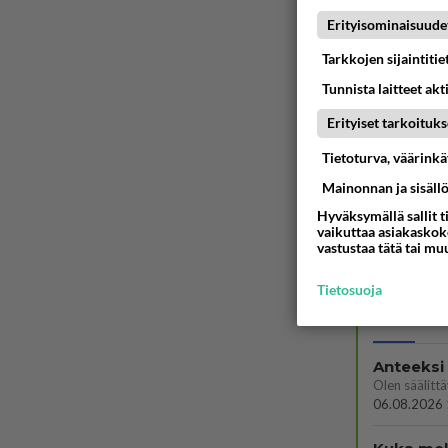
kukkam
Erityisominaisuude
Ään
Tarkkojen sijaintiti
Tunnista laitteet akt
Erityiset tarkoituks
Tietoturva, väärink
Mainonnan ja sisäll
Hyväksymällä sallit t
vaikuttaa asiakaskoke
vastustaa tätä tai mu
LUETUI
Tietosuoja
PÄIVÄ
VI
Anteeksi
06.08.2026 