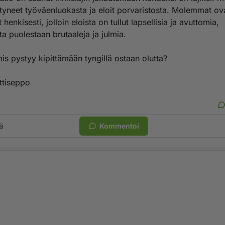
ttyneet työväenluokasta ja eloit porvaristosta. Molemmat ov
 henkisesti, jolloin eloista on tullut lapsellisia ja avuttomia,
a puolestaan brutaaleja ja julmia.
is pystyy kipittämään tyngillä ostaan olutta?
ttiseppo
ä
Kommentoi