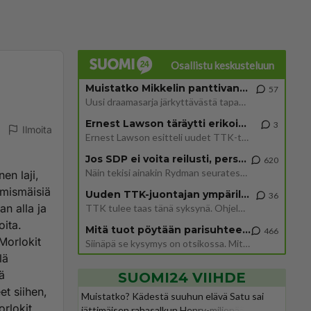
Osallistu keskusteluun
Muistatko Mikkelin panttivankidraaman?
57
Uusi draamasarja järkyttävästä tapauksesta on tulossa. Tositapahtumiin perustuva sarja ammentaa vuoden 1986 Mikkelin pan
Ernest Lawson täräytti erikoisen heiton TTK-lehdistötilaisuudessa: " Onko tässä tarkoituksena...?"
3
Ilmoita
Ernest Lawson esitteli uudet TTK-tähtioppilaat ja opettajat torstaina 6.8. lehdistölle. Tulevalla kaudella on yksi hausk
Jos SDP ei voita reilusti, persut kumoavat demokratian Suomesta
620
Näin tekisi ainakin Rydman seuratessaan idolinsa Trumpin mallia https://www.is.fi/politiikka/art-2000012187244.html
en laji,
hmismäisiä
Uuden TTK-juontajan ympärillä epätietoisuus sakenee - Nyt MTV hämmentää soppaa
36
an alla ja
TTK tulee taas tänä syksynä. Ohjelman uudet tähtioppilaat julkistetaan torstaina 6. elokuuta klo 14 alkavassa lehdistö
oita.
Mitä tuot pöytään parisuhteessa?
466
Morlokit
Siinäpä se kysymys on otsikossa. Mitäpä siis tuot/toisit pöytään parisuhteessa? Oletko mies vai nainen? Koetko sen mitä
lä
ä
SUOMI24 VIIHDE
et siihen,
Muistatko? Kädestä suuhun elävä Satu sai
orlokit
jättimäisen rahasalkun Henry-miljonääriltä