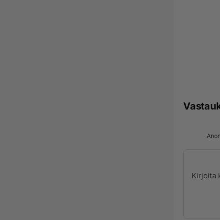
Vastau
Anon