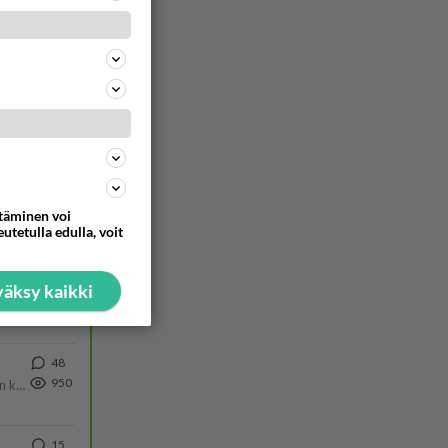
ele.
ommentoi
ttäminen voi
utetulla edulla, voit
äksy kaikki
48
950
Olen säälittävä, mitä tulee sinun kohtaamiseen. Tunnen vaan itseni todella epävarmaksi sun kanssa. Jos minun olisi pitän
15