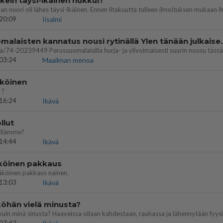
ein täysi-ikäinen hukkui?
20:09
Iisalmi
Perussuomalaisten kannatus nousi rytinäll
03:24
Maailman menoa
köinen
 ?
16:24
Ikävä
llut
illämme?
14:44
Ikävä
köinen pakkaus
äköinen pakkaus nainen.
13:03
Ikävä
öhän vielä minusta?