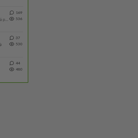
169
536
Tulevat tänne palstalle haukkumaan miehiä ja naljailemaan miehelle, kehuvat olevansa heitä parempia. Itse asuvat MIEHE
37
530

44
480