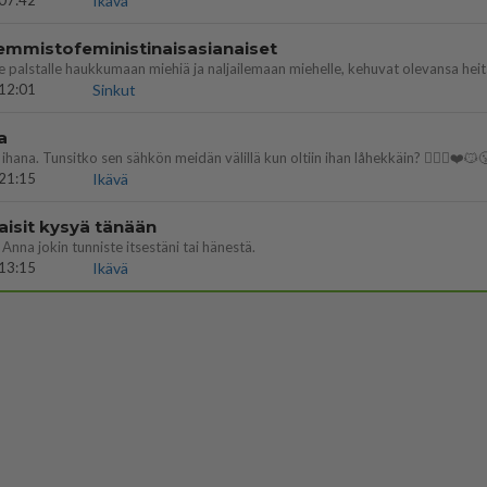
07:42
Ikävä
emmistofeministinaisasianaiset
12:01
Sinkut
a
ihana. Tunsitko sen sähkön meidän välillä kun oltiin ihan låhekkäin? 👩‍❤️‍👩❤️😼
21:15
Ikävä
aisit kysyä tänään
 Anna jokin tunniste itsestäni tai hänestä.
13:15
Ikävä