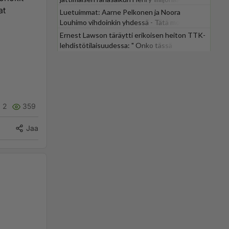
at
Luetuimmat: Aarne Pelkonen ja Noora
Louhimo vihdoinkin yhdessä - Tätä moni jo
odotti
Ernest Lawson täräytti erikoisen heiton TTK-
lehdistötilaisuudessa: " Onko tässä
tarkoituksena...?"
2
359
Jaa