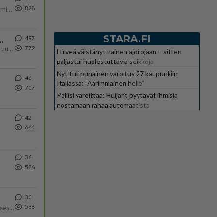
828
Poliisin mukaan nuori oli lähes täysi-ikäinen. Ennen iltakuutta tulleen ilmoituksen mukaan ihminen oli joutunut mahdoll
STARA.FI
497
ä Ylen tänään julkaisemassa tuoreimmassa gallup-kyselyssä.
779
https://yle.fi/a/74-20239449 Perussuomalaisilla hurja- ja ylivoimaisesti suurin nousu tässä uudessa Ylen gallupissa. Kyl
Hirveä väistänyt nainen ajoi ojaan – sitten
paljastui huolestuttavia seikkoja
Nyt tuli punainen varoitus 27 kaupunkiin
46
Italiassa: ”Äärimmäinen helle”
707
Poliisi varoittaa: Huijarit pyytävät ihmisiä
nostamaan rahaa automaatista
42
644
36
586
30
586
Yhtä paljon, kuin minä sinusta? Haaveissa ollaan kahdestaan, rauhassa ja lähennytään fyysisesti ja tutustutaan syvemmin