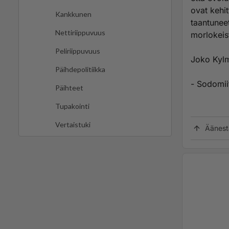
ovat kehi
Kankkunen
taantuneet
Nettiriippuvuus
morlokeist
Peliriippuvuus
Joko Kylm
Päihdepolitiikka
- Sodomii
Päihteet
Tupakointi
Vertaistuki
Äänest