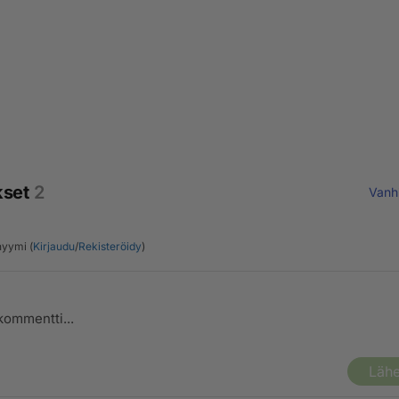
kset
2
Vanh
yymi (
Kirjaudu
/
Rekisteröidy
)
Lähe