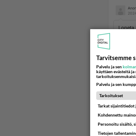
Ano
2024
Lopeta 
mutta k
sikalas
Ään
Tarvitsemme s
Palvelu ja sen
kolman
Ano
käyttäen evästeitä ja
2024
tarkoituksenmukaisi
Palvelu ja sen kumpp
TE-toim
Hän alo
Tarkoitukset
joissa 
Tarkat sijaintitiedo
sopivan
Kohdennettu mainon
tarkoit
Myös ve
Personoitu sisältö, 
maaliin
Tietojen tallentamine