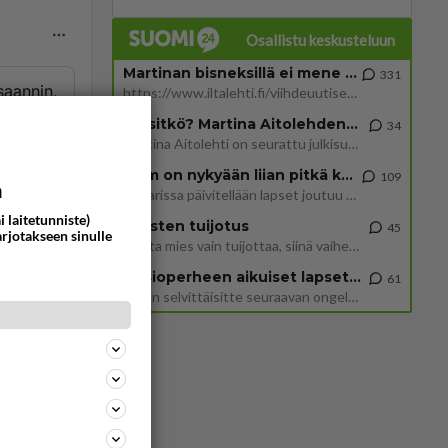
Osallistu keskusteluun
Martinan bisneksillä ei mene hyvin
331
saannin,
https://www.iltalehti.fi/viihdeuutiset/a/c46da6ab-340f-4790-aaa7-0865eed2336 Yrityksen konkurssihakemus on tullut kärä
olla
Tiesitkö? Martina Aitolehden isäpuoli on tämä suosittu laulaja
34
Martina Aitolehti on seurattu julkisuuden henkilö. Lähipiiriin mahtuu muitakin tunnettuja henkilöitä. Tiesitkö, että Ma
2 km on nykyään liian pitkä koulumatka
ommentoi
109
a
Hesarissa päivitellään lapset joutuu nyt kulkemaan 2 km kouluun jösses. Ruostefillarilla tuo matka menee vaikka miten äk
i laitetunniste)
Miesten tuijotus
45
arjotakseen sinulle
Mutta mies vain tuijottaa, siinä vaiheessa käännän itse pään pois. Mikä juttu? Yleensä jos joku tuijottaa tai katsoo, hä
Uusioperheen aikuiset lapset tyhjentää jääkaapin käydessään
61
Miten selvittäisitte seuraavan ongelman, meillä on uusioperhe, minulla teini-ikäiset lapset ja puolisolla aikuiset, jotk
sa,
oja on
ällä
alla