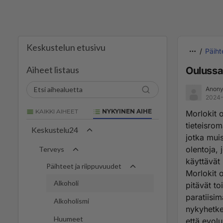
Keskustelun etusivu
Päiht
Aiheet listaus
Oulussa
Anony
2024-
KAIKKI AIHEET
NYKYINEN AIHE
Morlokit o
tieteisrom
Keskustelu24
jotka muis
olentoja, 
Terveys
käyttävät 
Päihteet ja riippuvuudet
Morlokit 
Alkoholi
pitävät t
paratiisim
Alkoholismi
nykyhetkes
Huumeet
että evolu