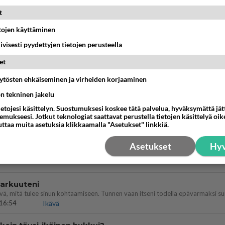
ekkoon,sukkahousuihin päässään poronsarvet ja kukkasepp
t
estä
K
etojen käyttäminen
iivisesti pyydettyjen tietojen perusteella
Kommentoi aloitusta...
et
äytösten ehkäiseminen ja virheiden korjaaminen
Ketjusta on poistettu
2
sääntöjenvastaista viestiä.
ön tekninen jakelu
ietojesi käsittelyn. Suostumuksesi koskee tätä palvelua, hyväksymättä jä
mukseesi. Jotkut teknologiat saattavat perustella tietojen käsittelyä oike
Takaisin ylös
uttaa muita asetuksia klikkaamalla "Asetukset" linkkiä.
MMAT KESKUSTELUT
Asetukset
Hyv
IKKO
KUUKAUSI
 arkuuteni
16:54
Ikävä