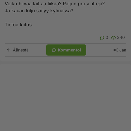
Voiko hiivaa laittaa liikaa? Paljon prosentteja?
Ja kauan kilju säilyy kylmässä?
Tietoa kiitos.
0
340
Äänestä
Kommentoi
Jaa