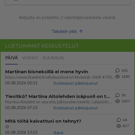
Ketjusta on poistettu
2
sääntöjenvastaista viestiä.
Takaisin ylös
LUETUIMMAT KESKUSTELUT
PÄIVÄ
VIIKKO
KUUKAUSI
301
Martinan bisneksillä ei mene hyvin
1283
https://www.iltalehti.fi/viihdeuutiset/a/c46da6ab-340f-4790-aaa7-0865eed2336 Yrityksen konkurssihakemus on tullut kärä
05.08.2026 05:51
Kotimaiset julkkisjuorut
30
Tiesitkö? Martina Aitolehden isäpuoli on tämä suosittu laulaja
1057
Martina Aitolehti on seurattu julkisuuden henkilö. Lähipiiriin mahtuu muitakin tunnettuja henkilöitä. Tiesitkö, että Ma
05.08.2026 07:23
Kotimaiset julkkisjuorut
64
Mitä töitä kaivattusi on tehnyt?
877
😅
05.08.2026 13:25
Ikävä