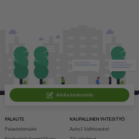
Aloita keskustelu
PALAUTE
KAUPALLINEN YHTEISTYÖ
Palautelomake
Auto1 Vaihtoautot
Keskustelu Suomi24:sta
TV-ohjelmat