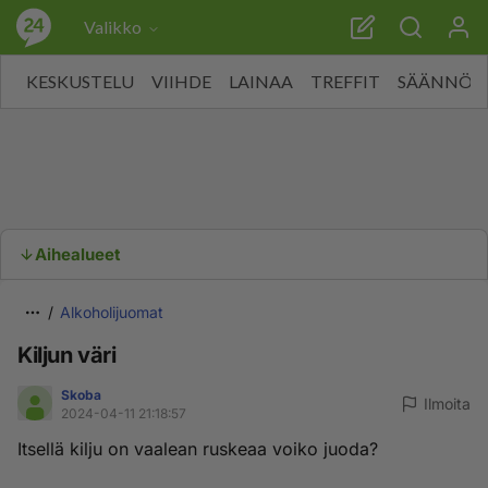
Valikko
KESKUSTELU
VIIHDE
LAINAA
TREFFIT
SÄÄNNÖT
Aihealueet
Alkoholijuomat
Kiljun väri
Skoba
Ilmoita
2024-04-11 21:18:57
Itsellä kilju on vaalean ruskeaa voiko juoda?