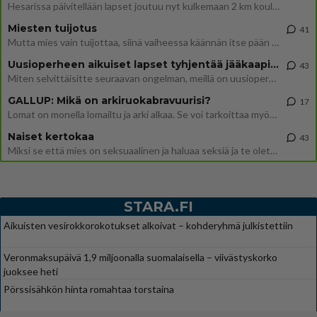
Hesarissa päivitellään lapset joutuu nyt kulkemaan 2 km kouluun jösses. Ruostefillarilla tuo matka menee vaikka miten äk
Miesten tuijotus
41
Mutta mies vain tuijottaa, siinä vaiheessa käännän itse pään pois. Mikä juttu? Yleensä jos joku tuijottaa tai katsoo, hä
Uusioperheen aikuiset lapset tyhjentää jääkaapin käydessään
43
Miten selvittäisitte seuraavan ongelman, meillä on uusioperhe, minulla teini-ikäiset lapset ja puolisolla aikuiset, jotk
GALLUP: Mikä on arkiruokabravuurisi?
17
Lomat on monella lomailtu ja arki alkaa. Se voi tarkoittaa myös sitä, että grillailut on grillattu ja palataan arjen ruo
Naiset kertokaa
43
Miksi se että mies on seksuaalinen ja haluaa seksiä ja te olette hänen mielestänne haluttava on vastenmielistä? Mikä sii
STARA.FI
Aikuisten vesirokkorokotukset alkoivat – kohderyhmä julkistettiin
Veronmaksupäivä 1,9 miljoonalla suomalaisella – viivästyskorko
juoksee heti
Pörssisähkön hinta romahtaa torstaina