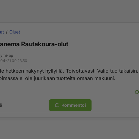
at
Oluet
panema Rautakoura-olut
ymi-ap
04-21 09:23:50
le hetkeen näkynyt hyllyillä. Toivottavasti Valio tuo takaisin
oimassa ei ole juurikaan tuotteita omaan makuuni.
ä
Kommentoi