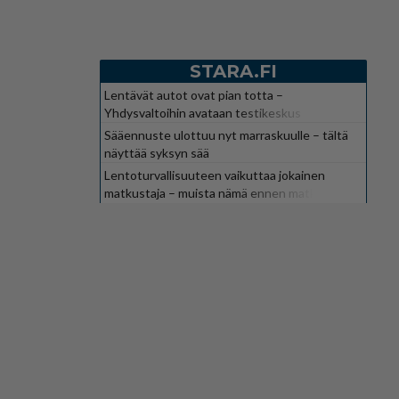
STARA.FI
Lentävät autot ovat pian totta –
Yhdysvaltoihin avataan testikeskus
Sääennuste ulottuu nyt marraskuulle – tältä
näyttää syksyn sää
Lentoturvallisuuteen vaikuttaa jokainen
matkustaja – muista nämä ennen matkaa