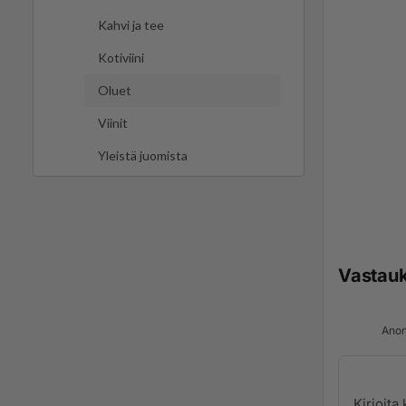
Kahvi ja tee
Kotiviini
Oluet
Viinit
Yleistä juomista
Vastau
Anon