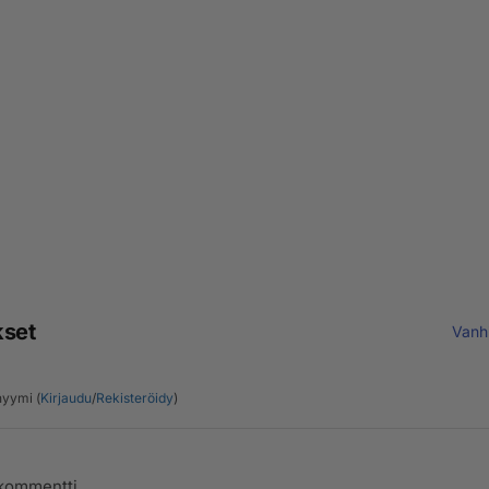
kset
Vanh
yymi (
Kirjaudu
/
Rekisteröidy
)