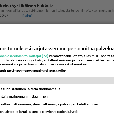
ein täysi-ikäinen hukkui?
20:09
Iisalmi
Perussuomalaisten kannatus nousi rytinäll
03:24
Maailman menoa
köinen
uostumuksesi tarjotaksemme personoitua palvelu
 ?
nen osapuolen toimittajat (73)
keräävät henkilötietoja (esim. IP-osoite ta
16:24
Ikävä
 muita teknisiä keinoja tietojen tallentamiseen ja lukemiseen laitteellasi t
a mainoksia ja parhaan mahdollisen asiakaskokemuksen.
llut
anit tarvitsevat suostumuksesi seuraaviin:
illämme?
14:44
Ikävä
t ja tunnistaminen laitetta skannaamalla
köinen pakkaus
äköinen pakkaus nainen.
ta ja mainonnan mittaaminen
13:03
Ikävä
sisällön mittaaminen, yleisötutkimus ja palvelujen kehittäminen
öhän vielä minusta?
n laitteelle ja/tai laitteella olevien tietojen käyttö