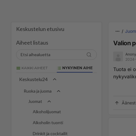
Keskustelun etusivu
Juom
Aiheet listaus
Valion 
Anony
2024-
KAIKKI AIHEET
NYKYINEN AIHE
Tuota ei o
nykyvalik
Keskustelu24
Ruoka ja juoma
Juomat
Äänest
Alkoholijuomat
Alkoholin tuonti
Drinkit ja cocktailit