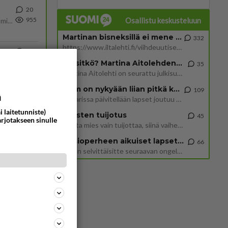
20
Osallistu keskusteluun
955
Poliisin mukaan nuori oli lähes täysi-ikäinen. Ennen iltakuutta tulleen ilmoituksen mukaan ihminen oli joutunut mahdoll
Martinan bisneksillä ei mene hyvin
332
https://www.iltalehti.fi/viihdeuutiset/a/c46da6ab-340f-4790-aaa7-0865eed2336 Yrityksen konkurssihakemus on tullut kärä
503
ä Ylen tänään julkaisemassa tuoreimmassa gallup-kyselyssä.
820
Tiesitkö? Martina Aitolehden isäpuoli on tämä suosittu laulaja
https://yle.fi/a/74-20239449 Perussuomalaisilla hurja- ja ylivoimaisesti suurin nousu tässä uudessa Ylen gallupissa. Kyl
35
Martina Aitolehti on seurattu julkisuuden henkilö. Lähipiiriin mahtuu muitakin tunnettuja henkilöitä. Tiesitkö, että Ma
2 km on nykyään liian pitkä koulumatka
109
48
a
Hesarissa päivitellään lapset joutuu nyt kulkemaan 2 km kouluun jösses. Ruostefillarilla tuo matka menee vaikka miten äk
766
i laitetunniste)
Miesten tuijotus
45
arjotakseen sinulle
Mutta mies vain tuijottaa, siinä vaiheessa käännän itse pään pois. Mikä juttu? Yleensä jos joku tuijottaa tai katsoo, hä
45
Uusioperheen aikuiset lapset tyhjentää jääkaapin käydessään
66
692
Miten selvittäisitte seuraavan ongelman, meillä on uusioperhe, minulla teini-ikäiset lapset ja puolisolla aikuiset, jotk
37
649
30