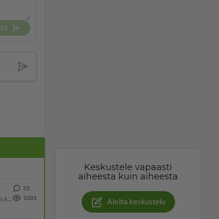
tä
Keskustele vapaasti
aiheesta kuin aiheesta
52
1033
Olen säälittävä, mitä tulee sinun kohtaamiseen. Tunnen vaan itseni todella epävarmaksi sun kanssa. Jos minun olisi pitän
Aloita keskustelu