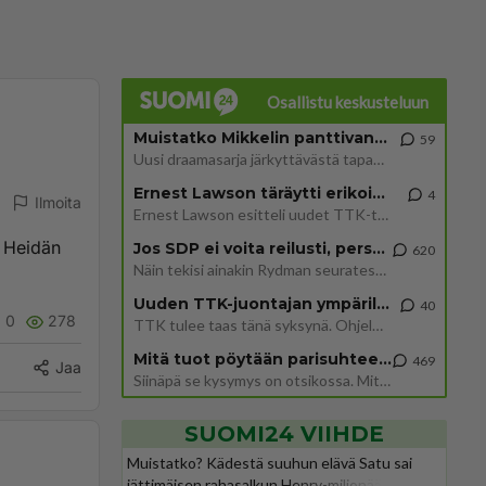
Osallistu keskusteluun
Muistatko Mikkelin panttivankidraaman?
59
Uusi draamasarja järkyttävästä tapauksesta on tulossa. Tositapahtumiin perustuva sarja ammentaa vuoden 1986 Mikkelin pan
Ernest Lawson täräytti erikoisen heiton TTK-lehdistötilaisuudessa: " Onko tässä tarkoituksena...?"
4
Ilmoita
Ernest Lawson esitteli uudet TTK-tähtioppilaat ja opettajat torstaina 6.8. lehdistölle. Tulevalla kaudella on yksi hausk
. Heidän
Jos SDP ei voita reilusti, persut kumoavat demokratian Suomesta
620
Näin tekisi ainakin Rydman seuratessaan idolinsa Trumpin mallia https://www.is.fi/politiikka/art-2000012187244.html
Uuden TTK-juontajan ympärillä epätietoisuus sakenee - Nyt MTV hämmentää soppaa
40
0
278
TTK tulee taas tänä syksynä. Ohjelman uudet tähtioppilaat julkistetaan torstaina 6. elokuuta klo 14 alkavassa lehdistö
Mitä tuot pöytään parisuhteessa?
469
Jaa
Siinäpä se kysymys on otsikossa. Mitäpä siis tuot/toisit pöytään parisuhteessa? Oletko mies vai nainen? Koetko sen mitä
SUOMI24 VIIHDE
Muistatko? Kädestä suuhun elävä Satu sai
jättimäisen rahasalkun Henry-miljonääriltä