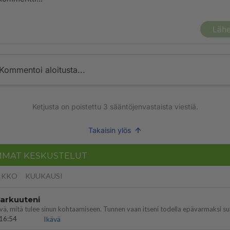
Lähe
Kommentoi aloitusta...
Ketjusta on poistettu
3
sääntöjenvastaista viestiä.
Takaisin ylös
MMAT KESKUSTELUT
IKKO
KUUKAUSI
 arkuuteni
16:54
Ikävä