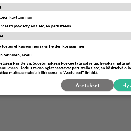
07:42
Ikävä
t
etojen käyttäminen
emmistofeministinaisasianaiset
iivisesti pyydettyjen tietojen perusteella
12:01
Sinkut
et
o Mikkelin panttivankidraaman?
äytösten ehkäiseminen ja virheiden korjaaminen
07:39
Maailman menoa
ön tekninen jakelu
ietojesi käsittelyn. Suostumuksesi koskee tätä palvelua, hyväksymättä jä
a
mukseesi. Jotkut teknologiat saattavat perustella tietojen käsittelyä oike
uttaa muita asetuksia klikkaamalla "Asetukset" linkkiä.
ihana. Tunsitko sen sähkön meidän välillä kun oltiin ihan låhekkäin? 👩‍❤️‍👩❤️😼
21:15
Ikävä
Asetukset
Hyv