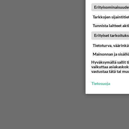
06.08.2026 
Erityisominaisuude
Tarkkojen sijaintiti
Vihervas
Tunnista laitteet akt
06.08.2026 
Erityiset tarkoituks
Muistatk
Tietoturva, väärink
07.08.2026 
Mainonnan ja sisäll
Hyväksymällä sallit t
Olet ihan
vaikuttaa asiakaskoke
vastustaa tätä tai mu
Muru, sä oot 
05.08.2026 
Tietosuoja