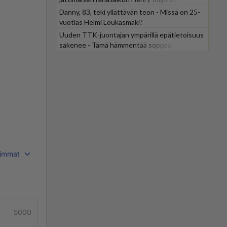
Danny, 83, teki yllättävän teon - Missä on 25-
vuotias Helmi Loukasmäki?
Uuden TTK-juontajan ympärillä epätietoisuus
sakenee - Tämä hämmentää soppaa
immat
5000