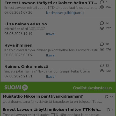
7
Ernest Lawson täräytti erikoisen heiton TTK-lehdistötilaisuudessa: " Onko tässä tarkoituksena...?"
556
Ernest Lawson esitteli uudet TTK-tähtioppilaat ja opettajat torstaina 6.8. lehdistölle. Tulevalla kaudella on yksi hausk
07.08.2026 07:20
Kotimaiset julkkisjuorut
56
Ei se nainen edes oo
527
mitenkään nätti 🤣🤣🤣🤣🤣
08.08.2026 19:19
Ikävä
78
Hyvä ihminen
476
Koetko olevasi hyvä ihminen ja kohteletko toisia arvostavasti?
08.08.2026 05:09
Ikävä
33
Nainen. Onko meissä
435
Sinusta jotain samaa? Näköä tai luonteenpiirteitä? Utelias
07.08.2026 21:51
Ikävä
Osallistu keskusteluun
Muistatko Mikkelin panttivankidraaman?
67
Uusi draamasarja järkyttävästä tapauksesta on tulossa. Tositapahtumiin perustuva sarja ammentaa vuoden 1986 Mikkelin pan
Ernest Lawson täräytti erikoisen heiton TTK-lehdistötilaisuudessa: " Onko tässä tarkoituksena...?"
7
Ernest Lawson esitteli uudet TTK-tähtioppilaat ja opettajat torstaina 6.8. lehdistölle. Tulevalla kaudella on yksi hausk