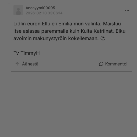
Anonyymi00005
2026-02-10 03:06:14
Lidlin euron Ellu eli Emilia mun valinta. Maistuu
itse asiassa paremmalle kuin Kulta Katriinat. Eiku
avoimin makunystyröin kokeilemaan. 🙂
Tv TimmyH
Äänestä
Kommentoi