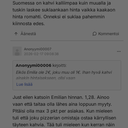
Suomessa on kahvi kalliimpaa kuin muualla ja
tuskin laskee suklaankaan hinta vaikka kaakaon
hinta romahti. Onneksi ei suklaa pahemmin
kiinnosta edes.
Äänestä
Kommentoi
Anonyymi00007
2026-02-17 09:08:38
Anonyymi00006
kirjoitti:
Eikös Emilia ole 2€, joku muu oli 1€. Ihan hyvä kahvi
ainakin hintaisekseen, olisi vaan
pannujauhatuksenakin.
Lue lisää
Suomessa on kahvi kalliimpaa kuin muualla ja tuskin
Just eilen katsoin Emilian hinnan. 1,28. Ainoo
laskee suklaankaan hinta vaikka kaakaon hinta
vaan että taitaa olla lähes aina loppuun myyty.
romahti. Onneksi ei suklaa pahemmin kiinnosta edes.
Pitäisi olla max 3 pkt per asiakas. Kun mieleen
tuli että joku pizzerian omistaja ostaa kärryllisen
täyteen kahvia. Tää tuli mieleen kun kerran näin