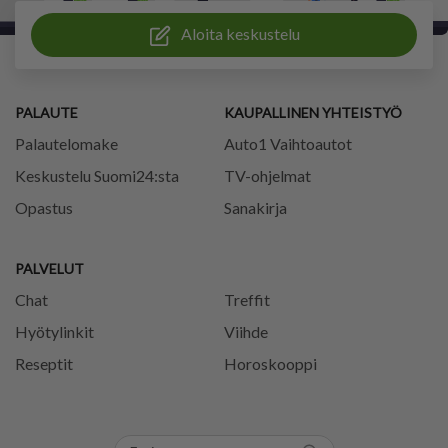
Aloita keskustelu
PALAUTE
KAUPALLINEN YHTEISTYÖ
Palautelomake
Auto1 Vaihtoautot
Keskustelu Suomi24:sta
TV-ohjelmat
Opastus
Sanakirja
PALVELUT
Chat
Treffit
Hyötylinkit
Viihde
Reseptit
Horoskooppi