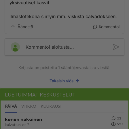
yksivuotiset kasvit.
Ilmastotekona siirryin mm. viskistä calvadokseen.
Äänestä
Kommentoi
Kommentoi aloitusta...
Ketjusta on poistettu
1
sääntöjenvastaista viestiä.
Takaisin ylös
LUETUIMMAT KESKUSTELUT
PÄIVÄ
VIIKKO
KUUKAUSI
53
kenen näköinen
927
kaivattusi on ?