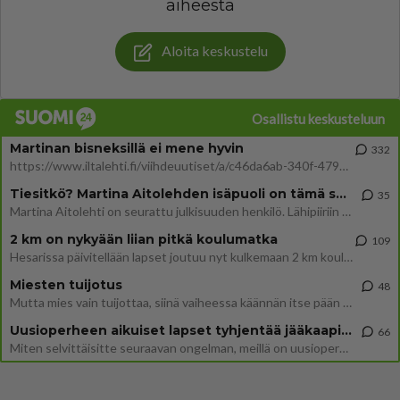
aiheesta
Aloita keskustelu
Osallistu keskusteluun
Martinan bisneksillä ei mene hyvin
332
https://www.iltalehti.fi/viihdeuutiset/a/c46da6ab-340f-4790-aaa7-0865eed2336 Yrityksen konkurssihakemus on tullut kärä
Tiesitkö? Martina Aitolehden isäpuoli on tämä suosittu laulaja
35
Martina Aitolehti on seurattu julkisuuden henkilö. Lähipiiriin mahtuu muitakin tunnettuja henkilöitä. Tiesitkö, että Ma
2 km on nykyään liian pitkä koulumatka
109
Hesarissa päivitellään lapset joutuu nyt kulkemaan 2 km kouluun jösses. Ruostefillarilla tuo matka menee vaikka miten äk
Miesten tuijotus
48
Mutta mies vain tuijottaa, siinä vaiheessa käännän itse pään pois. Mikä juttu? Yleensä jos joku tuijottaa tai katsoo, hä
Uusioperheen aikuiset lapset tyhjentää jääkaapin käydessään
66
Miten selvittäisitte seuraavan ongelman, meillä on uusioperhe, minulla teini-ikäiset lapset ja puolisolla aikuiset, jotk