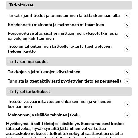
vihreästä paketista en tykännyt.
Tarkoitukset
Äänestä
Kommentoi
Tarkat sijaintitiedot ja tunnistaminen laitetta skannaamalla
Kohdennettu mainonta ja mainonnan mittaaminen
Anonyymi00009
Personoitu sisältö, sisällön mittaaminen, yleisötutkimus ja
2026-02-27 18:54:14
palvelujen kehittäminen
Tietojen tallentaminen laitteelle ja/tai laitteella olevien
Anonyymi00008
kirjoitti:
tietojen käyttö
Täällä on Intenso halvinta euron paikkeilla ja
Erityisominaisuudet
lehdessäkin ollut juttua, en muista olenko juonut.
Lue lisää
Tarkkojen sijaintitietojen käyttäminen
Emilia oli n. 2€, ok kun ei laita liikaa tai maistuu
Tunnista laitteet aktiivisesti pyydettyjen tietojen perusteella
palaneelta. 6€ Vilhelmiina enemmän omaan makuun,
Emilia siitä hyvä että peittää paremmin
pitää maistella muitakin. Jostakin vihreästä paketista
makeutusaineen maun.
Erityiset tarkoitukset
en tykännyt.
Tietoturva, väärinkäytösten ehkäiseminen ja virheiden
Äänestä
Kommentoi
korjaaminen
Mainonnan ja sisällön tekninen jakelu
Hyväksymällä sallit tietojesi käsittelyn. Suostumuksesi koskee
tätä palvelua, hyväksymättä jättäminen voi vaikuttaa
asiakaskokemukseesi. Jotkut teknologiat saattavat perustella