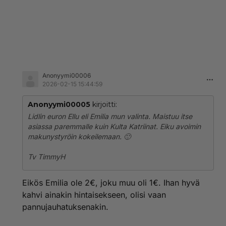
Anonyymi00006
2026-02-15 15:44:59
Anonyymi00005
kirjoitti:
Lidlin euron Ellu eli Emilia mun valinta. Maistuu itse
asiassa paremmalle kuin Kulta Katriinat. Eiku avoimin
makunystyröin kokeilemaan. 🙂
Tv TimmyH
Eikös Emilia ole 2€, joku muu oli 1€. Ihan hyvä
kahvi ainakin hintaisekseen, olisi vaan
pannujauhatuksenakin.