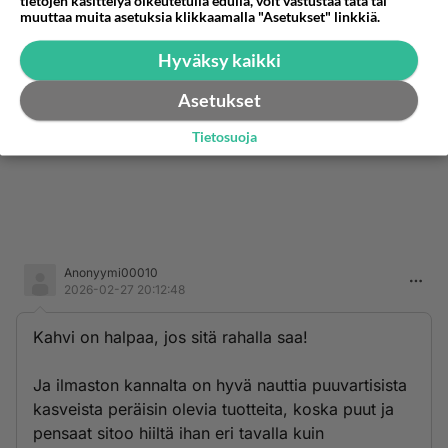
tietojen käsittelyä oikeutetulla edulla, voit vastustaa tätä tai
muuttaa muita asetuksia klikkaamalla "Asetukset" linkkiä.
Hyväksy kaikki
Asetukset
Tietosuoja
Anonyymi00010
2026-02-27 20:12:48
Kahvi on halpaa, jos sitä rahalla saa!
Ja ilmaston kannalta on hyvä nauttia puuvartisista
kasveista peräisin olevia tuotteita, koska puut ja
pensaat sitoo hiiltä ihan eri tavalla kuin