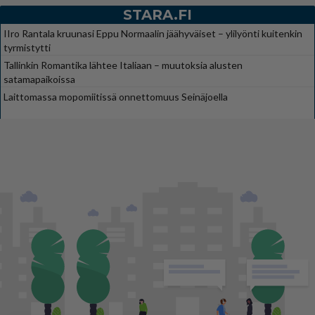
STARA.FI
IIro Rantala kruunasi Eppu Normaalin jäähyväiset – ylilyönti kuitenkin
tyrmistytti
Tallinkin Romantika lähtee Italiaan – muutoksia alusten
satamapaikoissa
Laittomassa mopomiitissä onnettomuus Seinäjoella