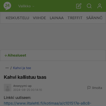
Valikko
KESKUSTELU
VIIHDE
LAINAA
TREFFIT
SÄÄNNÖT
Aihealueet
Kahvi ja tee
Kahvi kallistuu taas
Anonyymi-ap
Ilmoita
2024-08-25 00:14:10
Linkki uutiseen:
https://www.iltalehti.fi/kotimaa/a/c101517e-a8c8-