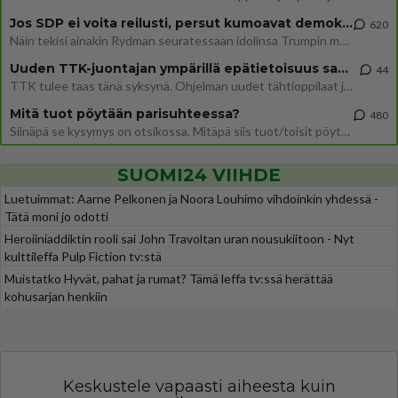
Jos SDP ei voita reilusti, persut kumoavat demokratian Suomesta
620
Näin tekisi ainakin Rydman seuratessaan idolinsa Trumpin mallia https://www.is.fi/politiikka/art-2000012187244.html
Uuden TTK-juontajan ympärillä epätietoisuus sakenee - Nyt MTV hämmentää soppaa
44
TTK tulee taas tänä syksynä. Ohjelman uudet tähtioppilaat julkistetaan torstaina 6. elokuuta klo 14 alkavassa lehdistö
Mitä tuot pöytään parisuhteessa?
480
Siinäpä se kysymys on otsikossa. Mitäpä siis tuot/toisit pöytään parisuhteessa? Oletko mies vai nainen? Koetko sen mitä
SUOMI24 VIIHDE
Luetuimmat: Aarne Pelkonen ja Noora Louhimo vihdoinkin yhdessä -
Tätä moni jo odotti
Heroiiniaddiktin rooli sai John Travoltan uran nousukiitoon - Nyt
kulttileffa Pulp Fiction tv:stä
Muistatko Hyvät, pahat ja rumat? Tämä leffa tv:ssä herättää
kohusarjan henkiin
Keskustele vapaasti aiheesta kuin