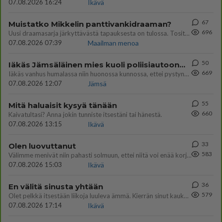
07.08.2026 16:24
Ikävä
67
Muistatko Mikkelin panttivankidraaman?
696
Uusi draamasarja järkyttävästä tapauksesta on tulossa. Tositapahtumiin perustuva sarja ammentaa vuoden 1986 Mikkelin pan
07.08.2026 07:39
Maailman menoa
50
Iäkäs Jämsäläinen mies kuoli poliisiautoon matkalla Jyväskylän putkaan
669
Iäkäs vanhus humalassa niin huonossa kunnossa, ettei pystynyt huolehtimaan itsestään niin ainoa apu sillä hetkellä oli
07.08.2026 12:07
Jämsä
55
Mitä haluaisit kysyä tänään
660
Kaivatultasi? Anna jokin tunniste itsestäni tai hänestä.
07.08.2026 13:15
Ikävä
33
Olen luovuttanut
583
Välimme menivät niin pahasti solmuun, ettei niitä voi enää korjata. On aika jatkaa elämässä eteenpäin. Toivon sulle kaik
07.08.2026 15:03
Ikävä
36
En välitä sinusta yhtään
579
Olet pelkkä itsestään liikoja luuleva ämmä. Kierrän sinut kaukaa nyt ja aina. Olit mulle pelkkä lelu vaan.
07.08.2026 17:14
Ikävä