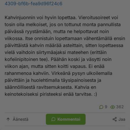
4309-bf6b-fea9d96f24c6
Kahvinjuonnin voi hyvin lopettaa. Vieroitusoireet voi
tosin olla melkoiset, jos on tottunut monta pannullista
päivässä ryystämään, mutta ne helpottavat noin
viikossa. Itse onnistuin lopettamaan vähentämällä ensin
päivittäistä kahvin määrää asteittain, sitten lopettaessa
vielä vaihdoin siirtymäajaksi mateehen (erittäin
kofeiinipitoinen tee). Päähän koski ja väsytti noin
viikon ajan, mutta sitten koitti vapaus. Ei enää
rahanmenoa kahviin. Virkeänä pysyn ulkoilemalla
päivittäin ja huolehtimalla täysipainoisesta ja
säännöllisestä ravitsemuksesta. Kahvia en
keinotekoiseksi piristeeksi enää tarvitse. :)
9
362
Äänestä
Kommentoi
Jaa