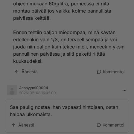
ohjeen mukaan 60g/litra, perheessä ei riitä
montaa päivää jos vaikka kolme pannullista
päivässä keittää.
Ennen tehtiin paljon miedompaa, minä käytän
edelleenkin vain 1/3, on terveellisempää ja voi
juoda niin paljon kuin tekee mieli, meneekin yksin
pannullinen päivässä ja silti paketti riittää
kuukaudeksi.
Äänestä
Kommentoi
Anonyymi00004
2026-02-08 16:02:00
Saa paulig nostaa ihan vapaasti hintojaan, ostan
halpaa ulkomaista.
Äänestä
Kommentoi