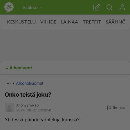
Valikko
KESKUSTELU
VIIHDE
LAINAA
TREFFIT
SÄÄNNÖT
Aihealueet
Alkoholijuomat
Onko teistä joku?
Anonyymi-ap
Ilmoita
2024-08-27 20:26:40
Yhdessä päihdetyöntekijä kanssa?