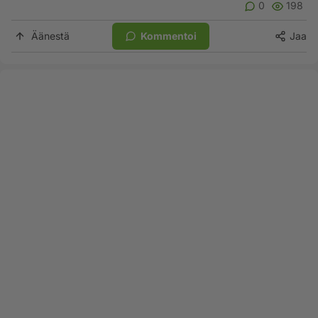
0
198
Äänestä
Kommentoi
Jaa