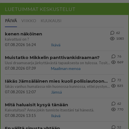
LUETUIMMAT KESKUSTELUT
PÄIVÄ
VIIKKO
KUUKAUSI
62
kenen näköinen
1085
kaivattusi on ?
07.08.2026 16:24
Ikävä
76
Muistatko Mikkelin panttivankidraaman?
869
Uusi draamasarja järkyttävästä tapauksesta on tulossa. Tositapahtumiin perustuva sarja ammentaa vuoden 1986 Mikkelin pan
07.08.2026 07:39
Maailman menoa
72
Iäkäs Jämsäläinen mies kuoli poliisiautoon matkalla Jyväskylän putkaan
835
Iäkäs vanhus humalassa niin huonossa kunnossa, ettei pystynyt huolehtimaan itsestään niin ainoa apu sillä hetkellä oli
07.08.2026 12:07
Jämsä
62
Mitä haluaisit kysyä tänään
770
Kaivatultasi? Anna jokin tunniste itsestäni tai hänestä.
07.08.2026 13:15
Ikävä
52
En välitä sinusta yhtään