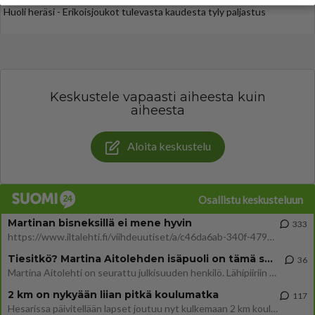
Huoli heräsi - Erikoisjoukot tulevasta kaudesta tyly paljastus
Keskustele vapaasti aiheesta kuin
aiheesta
Aloita keskustelu
Osallistu keskusteluun
Martinan bisneksillä ei mene hyvin
333
https://www.iltalehti.fi/viihdeuutiset/a/c46da6ab-340f-4790-aaa7-0865eed2336 Yrityksen konkurssihakemus on tullut kärä
Tiesitkö? Martina Aitolehden isäpuoli on tämä suosittu laulaja
36
Martina Aitolehti on seurattu julkisuuden henkilö. Lähipiiriin mahtuu muitakin tunnettuja henkilöitä. Tiesitkö, että Ma
2 km on nykyään liian pitkä koulumatka
117
Hesarissa päivitellään lapset joutuu nyt kulkemaan 2 km kouluun jösses. Ruostefillarilla tuo matka menee vaikka miten äk