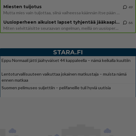
Miesten tuijotus
49
Mutta mies vain tuijottaa, siinä vaiheessa käännän itse pään pois. Mikä juttu? Yleensä jos joku tuijottaa tai katsoo, hä
Uusioperheen aikuiset lapset tyhjentää jääkaapin käydessään
66
Miten selvittäisitte seuraavan ongelman, meillä on uusioperhe, minulla teini-ikäiset lapset ja puolisolla aikuiset, jotk
STARA.FI
Eppu Normaali jätti jäähyväiset 44 kappaleella – nämä keikalla kuultiin
Lentoturvallisuuteen vaikuttaa jokainen matkustaja – muista nämä
ennen matkaa
Suomen pelimuseo suljettiin – pelifaneille tuli hyviä uutisia