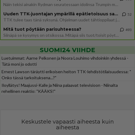
Näin tekisi ainakin Rydman seuratessaan idolinsa Trumpin mallia https://www.is.fi/politiikka/art-2000012187244.html
Uuden TTK-juontajan ympärillä epätietoisuus sakenee - Nyt MTV hämmentää soppaa
52
TTK tulee taas tänä syksynä. Ohjelman uudet tähtioppilaat julkistetaan torstaina 6. elokuuta klo 14 alkavassa lehdistö
Mitä tuot pöytään parisuhteessa?
493
Siinäpä se kysymys on otsikossa. Mitäpä siis tuot/toisit pöytään parisuhteessa? Oletko mies vai nainen? Koetko sen mitä
SUOMI24 VIIHDE
Luetuimmat: Aarne Pelkonen ja Noora Louhimo vihdoinkin yhdessä -
Tätä moni jo odotti
Ernest Lawson täräytti erikoisen heiton TTK-lehdistötilaisuudessa: "
Onko tässä tarkoituksena...?"
Iloyllätys! Maajussi-Kalle ja Niina palaavat televisioon - Niinalta
rehellinen reaktio: "KÄÄKS!"
Keskustele vapaasti aiheesta kuin
aiheesta