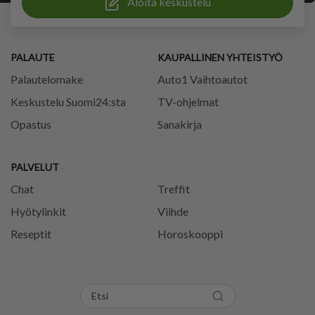
Aloita keskustelu
PALAUTE
KAUPALLINEN YHTEISTYÖ
Palautelomake
Auto1 Vaihtoautot
Keskustelu Suomi24:sta
TV-ohjelmat
Opastus
Sanakirja
PALVELUT
Chat
Treffit
Hyötylinkit
Viihde
Reseptit
Horoskooppi