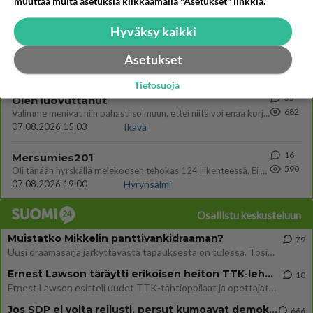
muuttaa muita asetuksia klikkaamalla "Asetukset" linkkiä.
07.08.2026 07:20
Kotimaiset julkkisjuorut
Hyväksy kaikki
67
Ei se nainen edes oo
767
mitenkään nätti 🤣🤣🤣🤣🤣
Asetukset
08.08.2026 19:19
Ikävä
Tietosuoja
35
Olen luovuttanut
682
Välimme menivät niin pahasti solmuun, ettei niitä voi enää korjata. On aika jatkaa elämässä eteenpäin. Toivon sulle kaik
07.08.2026 15:03
Ikävä
16
Mersumies201
590
Oli tänään hyrskällä melekoosen tehokas 124 liikenteessä. Ei paljon vastamäki haitannu....
07.08.2026 19:00
Hyrynsalmi
Osallistu keskusteluun
Muistatko Mikkelin panttivankidraaman?
79
Uusi draamasarja järkyttävästä tapauksesta on tulossa. Tositapahtumiin perustuva sarja ammentaa vuoden 1986 Mikkelin pan
Ernest Lawson täräytti erikoisen heiton TTK-lehdistötilaisuudessa: " Onko tässä tarkoituksena...?"
10
Ernest Lawson esitteli uudet TTK-tähtioppilaat ja opettajat torstaina 6.8. lehdistölle. Tulevalla kaudella on yksi hausk
Jos SDP ei voita reilusti, persut kumoavat demokratian Suomesta
666