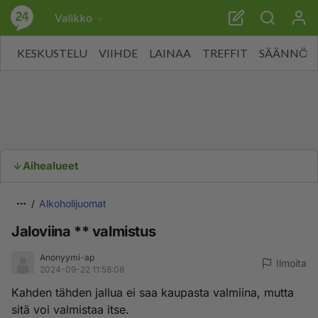
Valikko
KESKUSTELU
VIIHDE
LAINAA
TREFFIT
SÄÄNNÖT
Aihealueet
Alkoholijuomat
Jaloviina ** valmistus
Anonyymi-ap
Ilmoita
2024-09-22 11:58:08
Kahden tähden jallua ei saa kaupasta valmiina, mutta
sitä voi valmistaa itse.