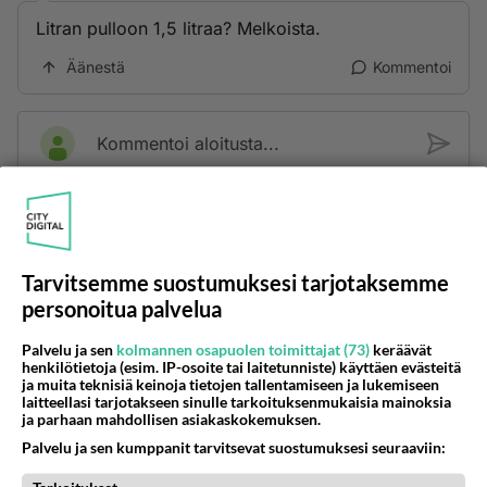
Litran pulloon 1,5 litraa? Melkoista.
Äänestä
Kommentoi
Kommentoi aloitusta...
Ketjusta on poistettu
1
sääntöjenvastaista viestiä.
Takaisin ylös
Tarvitsemme suostumuksesi tarjotaksemme
personoitua palvelua
LUETUIMMAT KESKUSTELUT
Palvelu ja sen
kolmannen osapuolen toimittajat (73)
keräävät
henkilötietoja (esim. IP-osoite tai laitetunniste) käyttäen evästeitä
PÄIVÄ
VIIKKO
KUUKAUSI
ja muita teknisiä keinoja tietojen tallentamiseen ja lukemiseen
laitteellasi tarjotakseen sinulle tarkoituksenmukaisia mainoksia
74
kenen näköinen
ja parhaan mahdollisen asiakaskokemuksen.
1195
kaivattusi on ?
Palvelu ja sen kumppanit tarvitsevat suostumuksesi seuraaviin:
07.08.2026 16:24
Ikävä