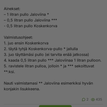
Ainekset:
– 1 litran pullo Jaloviina *
– 0,5 litran pullo Jaloviina ***
- 0,5 litran pullo Koskenkorva
Valmistusohjeet:
1. juo ensin Koskenkorva
2. täytä tyhjä Koskenkorva-pullo * jallulla
3. juo täyttämäsi pullo (ei tarvita enää jatkossa)
4. kaada 0,5 litran pullo *** Jaloviinaa 1 litran pulloon.
5. ravistele litran pulloa, jolloin * ja *** sekoittuvat
**:ksi.
Nauti valmistamasi ** Jaloviina esimerkiksi hyvän
konjakin lisukkeena.
2
435