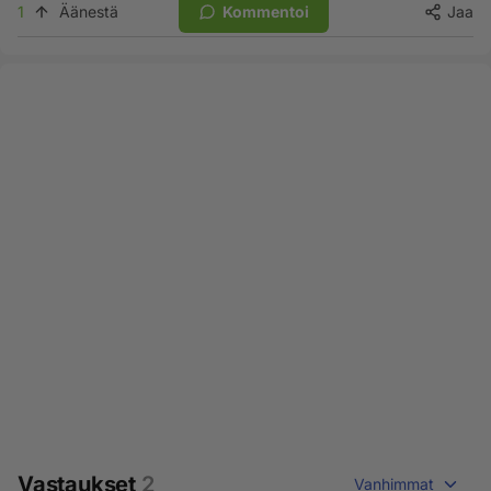
1
Äänestä
Kommentoi
Jaa
Vastaukset
2
Vanhimmat