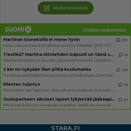
Aloita keskustelu
Osallistu keskusteluun
Martinan bisneksillä ei mene hyvin
333
https://www.iltalehti.fi/viihdeuutiset/a/c46da6ab-340f-4790-aaa7-0865eed2336 Yrityksen konkurssihakemus on tullut kärä
Tiesitkö? Martina Aitolehden isäpuoli on tämä suosittu laulaja
39
Martina Aitolehti on seurattu julkisuuden henkilö. Lähipiiriin mahtuu muitakin tunnettuja henkilöitä. Tiesitkö, että Ma
2 km on nykyään liian pitkä koulumatka
120
Hesarissa päivitellään lapset joutuu nyt kulkemaan 2 km kouluun jösses. Ruostefillarilla tuo matka menee vaikka miten äk
Miesten tuijotus
50
Mutta mies vain tuijottaa, siinä vaiheessa käännän itse pään pois. Mikä juttu? Yleensä jos joku tuijottaa tai katsoo, hä
Uusioperheen aikuiset lapset tyhjentää jääkaapin käydessään
66
Miten selvittäisitte seuraavan ongelman, meillä on uusioperhe, minulla teini-ikäiset lapset ja puolisolla aikuiset, jotk
STARA.FI