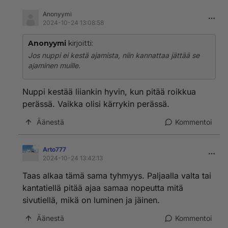
Anonyymi
2024-10-24 13:08:58
Anonyymi
kirjoitti:
Jos nuppi ei kestä ajamista, niin kannattaa jättää se
ajaminen muille.
Nuppi kestää liiankin hyvin, kun pitää roikkua
perässä. Vaikka olisi kärrykin perässä.
Äänestä
Kommentoi
Arto777
2024-10-24 13:42:13
Taas alkaa tämä sama tyhmyys. Paljaalla valta tai
kantatiellä pitää ajaa samaa nopeutta mitä
sivutiellä, mikä on luminen ja jäinen.
Äänestä
Kommentoi