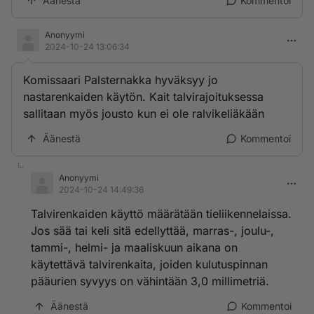
Äänestä
Kommentoi
Anonyymi
2024-10-24 13:06:34
Komissaari Palsternakka hyväksyy jo
nastarenkaiden käytön. Kait talvirajoituksessa
sallitaan myös jousto kun ei ole ralvikeliäkään
Äänestä
Kommentoi
Anonyymi
2024-10-24 14:49:36
Talvirenkaiden käyttö määrätään tieliikennelaissa.
Jos sää tai keli sitä edellyttää, marras-, joulu-,
tammi-, helmi- ja maaliskuun aikana on
käytettävä talvirenkaita, joiden kulutuspinnan
pääurien syvyys on vähintään 3,0 millimetriä.
Äänestä
Kommentoi