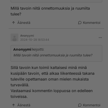
vastaamassasi kommentissa sinulle toivottiin.
Millä tavoin niitä onnettomuuksia ja ruumiita
tulee?
Äänestä
Kommentoi
Anonyymi
2024-10-28 18:53:44
Anonyymi
kirjoitti:
Millä tavoin niitä onnettomuuksia ja ruumiita tulee?
Sillä tavoin kun toimii kaltaisesi minä minä
kusipään tavoin, että alkaa liikenteessä takana
tuleville opettamaan oman mielen mukaista
turvaväliä.
Vastaamasi kommentin loppuosa on edelleen
toiveissa.
Äänestä
Kommentoi