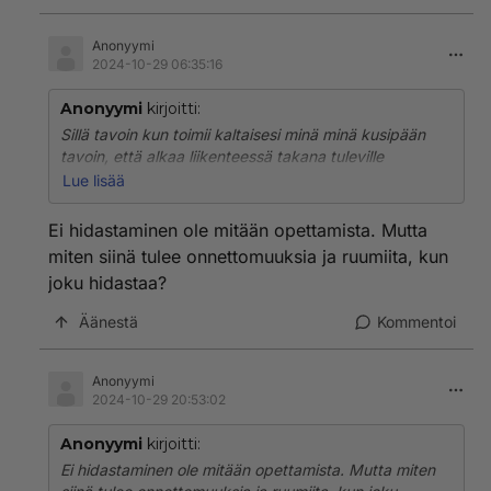
Anonyymi
2024-10-29 06:35:16
Anonyymi
kirjoitti:
Sillä tavoin kun toimii kaltaisesi minä minä kusipään
tavoin, että alkaa liikenteessä takana tuleville
opettamaan oman mielen mukaista turvaväliä.
Lue lisää
Vastaamasi kommentin loppuosa on edelleen
toiveissa.
Ei hidastaminen ole mitään opettamista. Mutta
miten siinä tulee onnettomuuksia ja ruumiita, kun
joku hidastaa?
Äänestä
Kommentoi
Anonyymi
2024-10-29 20:53:02
Anonyymi
kirjoitti:
Ei hidastaminen ole mitään opettamista. Mutta miten