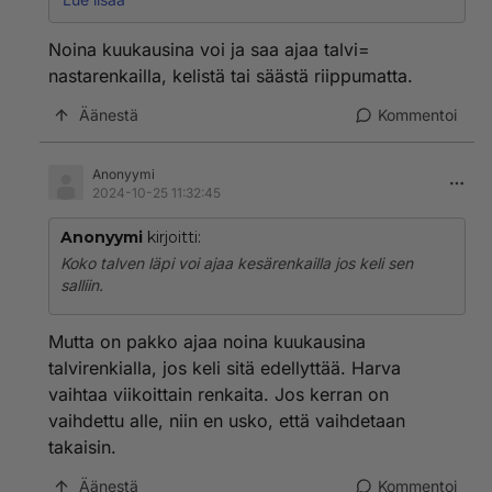
talvirenkaita, joiden kulutuspinnan pääurien syvyys on
vähintään 3,0 millimetriä.
Noina kuukausina voi ja saa ajaa talvi=
nastarenkailla, kelistä tai säästä riippumatta.
Äänestä
Kommentoi
Anonyymi
2024-10-25 11:32:45
Anonyymi
kirjoitti:
Koko talven läpi voi ajaa kesärenkailla jos keli sen
salliin.
Mutta on pakko ajaa noina kuukausina
talvirenkialla, jos keli sitä edellyttää. Harva
vaihtaa viikoittain renkaita. Jos kerran on
vaihdettu alle, niin en usko, että vaihdetaan
takaisin.
Äänestä
Kommentoi