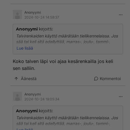
Anonyymi
2024-10-24 14:58:37
Anonyymi
kirjoitti:
Talvirenkaiden käyttö määrätään tieliikennelaissa. Jos
sää tai keli sitä edellyttää, marras-, joulu-, tammi-,
helmi- ja maaliskuun aikana on käytettävä
Lue lisää
talvirenkaita, joiden kulutuspinnan pääurien syvyys on
vähintään 3,0 millimetriä.
Koko talven läpi voi ajaa kesärenkailla jos keli
sen salliin.
Äänestä
Kommentoi
Anonyymi
2024-10-24 19:05:34
Anonyymi
kirjoitti:
Talvirenkaiden käyttö määrätään tieliikennelaissa. Jos
sää tai keli sitä edellyttää, marras-, joulu-, tammi-,
helmi- ja maaliskuun aikana on käytettävä
Lue lisää