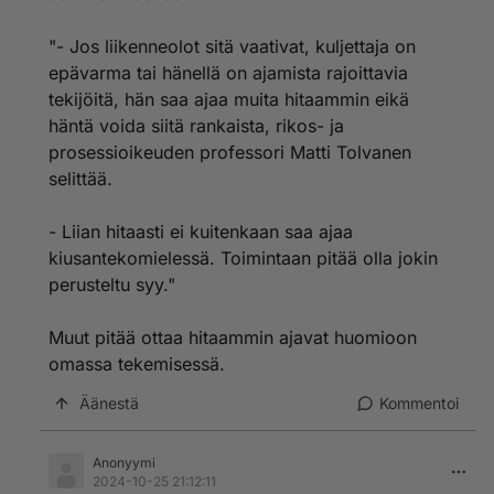
"- Jos liikenneolot sitä vaativat, kuljettaja on
epävarma tai hänellä on ajamista rajoittavia
tekijöitä, hän saa ajaa muita hitaammin eikä
häntä voida siitä rankaista, rikos- ja
prosessioikeuden professori Matti Tolvanen
selittää.
- Liian hitaasti ei kuitenkaan saa ajaa
kiusantekomielessä. Toimintaan pitää olla jokin
perusteltu syy."
Muut pitää ottaa hitaammin ajavat huomioon
omassa tekemisessä.
Äänestä
Kommentoi
Anonyymi
2024-10-25 21:12:11