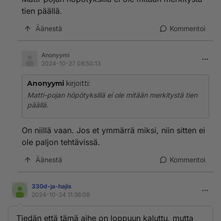
tien päällä.
"- Jos liikenneolot sitä vaativat, kuljettaja on epävarma
tai hänellä on ajamista rajoittavia tekijöitä, hän saa ajaa
Äänestä
Kommentoi
muita hitaammin eikä häntä voida siitä rankaista, rikos-
ja prosessioikeuden professori Matti Tolvanen selittää.
Anonyymi
2024-10-27 08:50:13
- Liian hitaasti ei kuitenkaan saa ajaa
kiusantekomielessä. Toimintaan pitää olla jokin
Anonyymi
kirjoitti:
perusteltu syy."
Matti-pojan höpötyksillä ei ole mitään merkitystä tien
Muut pitää ottaa hitaammin ajavat huomioon omassa
päällä.
tekemisessä.
On niillä vaan. Jos et ymmärrä miksi, niin sitten ei
ole paljon tehtävissä.
Äänestä
Kommentoi
330d-ja-hajis
2024-10-24 11:36:08
Tiedän että tämä aihe on loppuun kaluttu, mutta