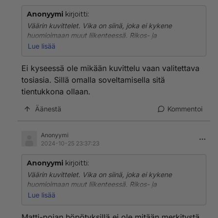
Anonyymi
kirjoitti:
Väärin kuvittelet. Vika on siinä, joka ei kykene
huomioimaan muut liikenteessä. Rikos- ja
prosessioikeuden professori Matti Tolvanen on
Lue lisää
aiemmin Iltalehden vähimmäisnopeus liikennemerkkiä
käsittelevässä jutussa todennut esim. seuraavaa:
Ei kyseessä ole mikään kuvittelu vaan valitettava
tosiasia. Sillä omalla soveltamisella sitä
"- Jos liikenneolot sitä vaativat, kuljettaja on epävarma
tientukkona ollaan.
tai hänellä on ajamista rajoittavia tekijöitä, hän saa ajaa
muita hitaammin eikä häntä voida siitä rankaista, rikos-
Äänestä
Kommentoi
ja prosessioikeuden professori Matti Tolvanen selittää.
- Liian hitaasti ei kuitenkaan saa ajaa
Anonyymi
kiusantekomielessä. Toimintaan pitää olla jokin
2024-10-25 23:37:23
perusteltu syy."
Anonyymi
kirjoitti:
Muut pitää ottaa hitaammin ajavat huomioon omassa
Väärin kuvittelet. Vika on siinä, joka ei kykene
tekemisessä.
huomioimaan muut liikenteessä. Rikos- ja
prosessioikeuden professori Matti Tolvanen on
Lue lisää
aiemmin Iltalehden vähimmäisnopeus liikennemerkkiä
käsittelevässä jutussa todennut esim. seuraavaa:
Matti-pojan höpötyksillä ei ole mitään merkitystä