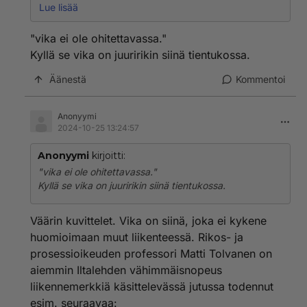
maksimit, joiden puitteissa yksittäinen kuljettaja saa
Lue lisää
soveltaa. Rajoitusta hitaammin _saa_ ajaa. Jos joku ei
siinä nopeudessa pääse ohi, vika ei ole ohitettavassa.
"vika ei ole ohitettavassa."
Kyllä se vika on juuririkin siinä tientukossa.
Äänestä
Kommentoi
Anonyymi
2024-10-25 13:24:57
Anonyymi
kirjoitti:
"vika ei ole ohitettavassa."
Kyllä se vika on juuririkin siinä tientukossa.
Väärin kuvittelet. Vika on siinä, joka ei kykene
huomioimaan muut liikenteessä. Rikos- ja
prosessioikeuden professori Matti Tolvanen on
aiemmin Iltalehden vähimmäisnopeus
liikennemerkkiä käsittelevässä jutussa todennut
esim. seuraavaa: