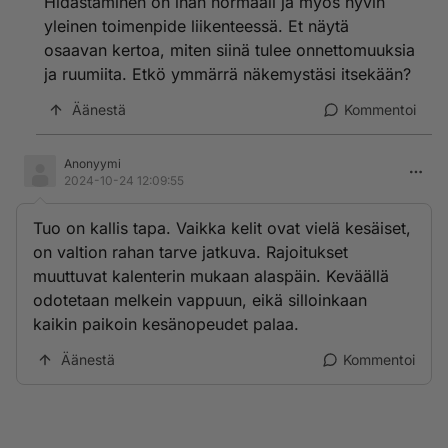
Hidastaminen on ihan normaali ja myös hyvin
yleinen toimenpide liikenteessä. Et näytä
osaavan kertoa, miten siinä tulee onnettomuuksia
ja ruumiita. Etkö ymmärrä näkemystäsi itsekään?
Äänestä
Kommentoi
Anonyymi
2024-10-24 12:09:55
Tuo on kallis tapa. Vaikka kelit ovat vielä kesäiset,
on valtion rahan tarve jatkuva. Rajoitukset
muuttuvat kalenterin mukaan alaspäin. Keväällä
odotetaan melkein vappuun, eikä silloinkaan
kaikin paikoin kesänopeudet palaa.
Äänestä
Kommentoi