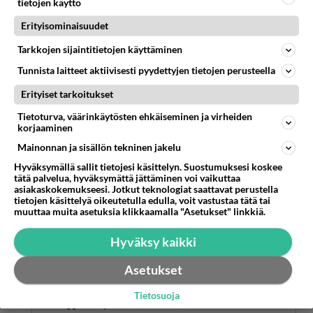
tietojen käyttö
Erityisominaisuudet
Anonyymi
2024-10-24 19:34:03
Tarkkojen sijaintitietojen käyttäminen
Anonyymi
kirjoitti:
Tunnista laitteet aktiivisesti pyydettyjen tietojen perusteella
Juu, ellei ole ko. tilanteessa viisasta ajaa hieman
Erityiset tarkoitukset
lujempaa.
Tietoturva, väärinkäytösten ehkäiseminen ja virheiden
korjaaminen
Näinpä. Oikeaa tilannenopeutta ei näe
Mainonnan ja sisällön tekninen jakelu
liikennemerkeistä, koska niitä ei ehditä koko ajan
vaihtamaan kulloiseenkin olosuhteeseen
Hyväksymällä sallit tietojesi käsittelyn. Suostumuksesi koskee
tätä palvelua, hyväksymättä jättäminen voi vaikuttaa
sopiviksi. Vain kuljettaja voi päätellä siihen
asiakaskokemukseesi. Jotkut teknologiat saattavat perustella
hetkeen sopivan nopeuden.
tietojen käsittelyä oikeutetulla edulla, voit vastustaa tätä tai
muuttaa muita asetuksia klikkaamalla "Asetukset" linkkiä.
Äänestä
Kommentoi
Hyväksy kaikki
Anonyymi
Asetukset
2024-10-25 08:29:36
Tietosuoja
Anonyymi
kirjoitti: