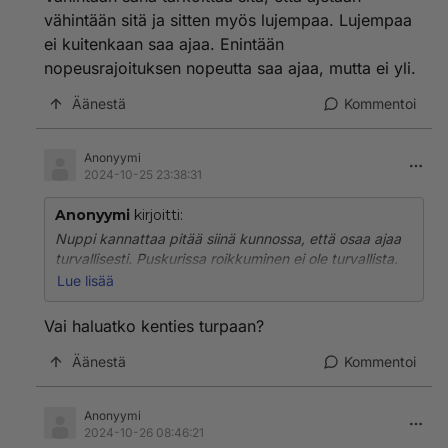
vähintään sitä ja sitten myös lujempaa. Lujempaa
ei kuitenkaan saa ajaa. Enintään
nopeusrajoituksen nopeutta saa ajaa, mutta ei yli.
Äänestä
Kommentoi
Anonyymi
2024-10-25 23:38:31
Anonyymi
kirjoitti:
Nuppi kannattaa pitää siinä kunnossa, että osaa ajaa
turvallisesti. Puskurissa roikkuminen ei ole turvallista.
Se edessä ajava voi tietysti hidastaa nopeuttaan,
Lue lisää
kunnes nopeus on turvaväliin nähden sopiva. Jos
roikkua on raskas ajoneuvo, niin se kannattaa tehdä
Vai haluatko kenties turpaan?
ylämäessä.
Äänestä
Kommentoi
Anonyymi
2024-10-26 08:46:21