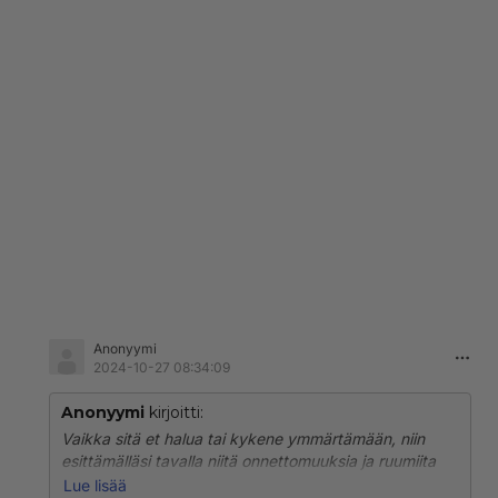
Anonyymi
2024-10-27 08:34:09
Anonyymi
kirjoitti:
Vaikka sitä et halua tai kykene ymmärtämään, niin
esittämälläsi tavalla niitä onnettomuuksia ja ruumiita
tulee. Toivottavasti tulet pian tuntemaan tuon mitä
Lue lisää