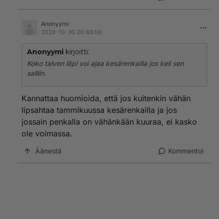
Anonyymi
2024-10-30 20:48:06
Anonyymi
kirjoitti:
Koko talven läpi voi ajaa kesärenkailla jos keli sen
salliin.
Kannattaa huomioida, että jos kuitenkin vähän
lipsahtaa tammikuussa kesärenkailla ja jos
jossain penkalla on vähänkään kuuraa, ei kasko
ole voimassa.
Äänestä
Kommentoi