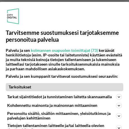
Tarvitsemme suostumuksesi tarjotaksemme
personoitua palvelua
Palvelu ja sen
kolmannen osapuolen toimittajat (73)
keräävät
henkilötietoja (esim. IP-osoite tai laitetunniste) käyttäen evästeitä
ja muita teknisiä keinoja tietojen tallentamiseen ja lukemiseen
Anonyymi
laitteellasi tarjotakseen sinulle tarkoituksenmukaisia mainoksia
ja parhaan mahdollisen asiakaskokemuksen.
2024-10-24 19:00:27
Palvelu ja sen kumppanit tarvitsevat suostumuksesi seuraaviin:
Anonyymi
kirjoitti:
Tarkoitukset
Saa ajaa ENINTÄÄN liikennemerkein osoitettua
nopeutta.
Tarkat sijaintitiedot ja tunnistaminen laitetta skannaamalla
Kohdennettu mainonta ja mainonnan mittaaminen
Juu, ellei ole ko. tilanteessa viisasta ajaa hieman
Personoitu sisältö, sisällön mittaaminen, yleisötutkimus ja
lujempaa.
palvelujen kehittäminen
Äänestä
Kommentoi
Tietojen tallentaminen laitteelle ja/tai laitteella olevien