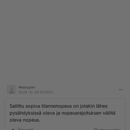
Anonyymi
2024-10-24 12:13:02
Sallittu sopiva tilannenopeus on jotakin lähes
pysähdyksissä oleva ja nopeusrajoituksen väliltä
oleva nopeus.