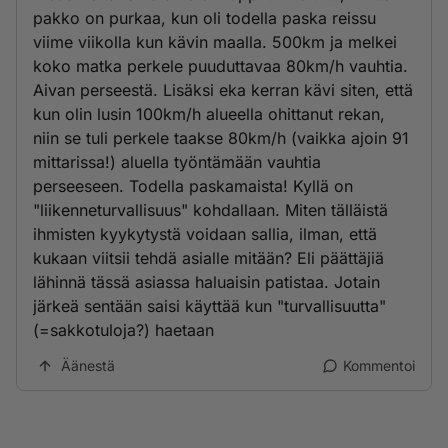
pakko on purkaa, kun oli todella paska reissu
viime viikolla kun kävin maalla. 500km ja melkei
koko matka perkele puuduttavaa 80km/h vauhtia.
Aivan perseestä. Lisäksi eka kerran kävi siten, että
kun olin lusin 100km/h alueella ohittanut rekan,
niin se tuli perkele taakse 80km/h (vaikka ajoin 91
mittarissa!) aluella työntämään vauhtia
perseeseen. Todella paskamaista! Kyllä on
"liikenneturvallisuus" kohdallaan. Miten tälläistä
ihmisten kyykytystä voidaan sallia, ilman, että
kukaan viitsii tehdä asialle mitään? Eli päättäjiä
lähinnä tässä asiassa haluaisin patistaa. Jotain
järkeä sentään saisi käyttää kun "turvallisuutta"
(=sakkotuloja?) haetaan
Äänestä
Kommentoi