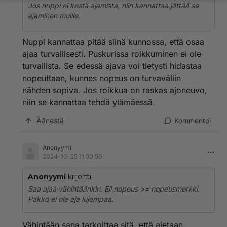
Jos nuppi ei kestä ajamista, niin kannattaa jättää se
ajaminen muille.
Nuppi kannattaa pitää siinä kunnossa, että osaa
ajaa turvallisesti. Puskurissa roikkuminen ei ole
turvallista. Se edessä ajava voi tietysti hidastaa
nopeuttaan, kunnes nopeus on turvaväliin
nähden sopiva. Jos roikkua on raskas ajoneuvo,
niin se kannattaa tehdä ylämäessä.
Äänestä
Kommentoi
Anonyymi
2024-10-25 11:30:50
Anonyymi
kirjoitti:
Saa ajaa vähintäänkin. Eli nopeus >= nopeusmerkki.
Pakko ei ole aja lujempaa.
Vähintään sana tarkoittaa sitä, että ajetaan