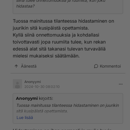
siinä tulee onnettomuuksia ja ruumiita, kun joku
hidastaa?
Tuossa mainitussa tilanteessa hidastaminen on
juurikin sitä kusipäistä opettamista.
Kyllä siinä onnettomuuksia ja kohdallasi
toivottavasti jopa ruumiita tulee, kun rekan
edessä alat sitä takanasi tulevan turvaväliä
mielesi mukaiseksi säätämään.
Äänestä
Kommentoi
Anonyymi
2024-10-30 08:02:10
Anonyymi
kirjoitti:
Tuossa mainitussa tilanteessa hidastaminen on juurikin
sitä kusipäistä opettamista.
Kyllä siinä onnettomuuksia ja kohdallasi toivottavasti
Lue lisää
jopa ruumiita tulee, kun rekan edessä alat sitä takanasi
tulevan turvaväliä mielesi mukaiseksi säätämään.