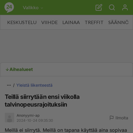
Valikko
KESKUSTELU
VIIHDE
LAINAA
TREFFIT
SÄÄNNÖT
Aihealueet
Yleistä liikenteestä
Teillä siirrytään ensi viikolla
talvinopeusrajoituksiin
Anonyymi-ap
Ilmoita
2024-10-24 09:35:30
Meillä ei siirrytä. Meillä on tapana käyttää aina sopivaa