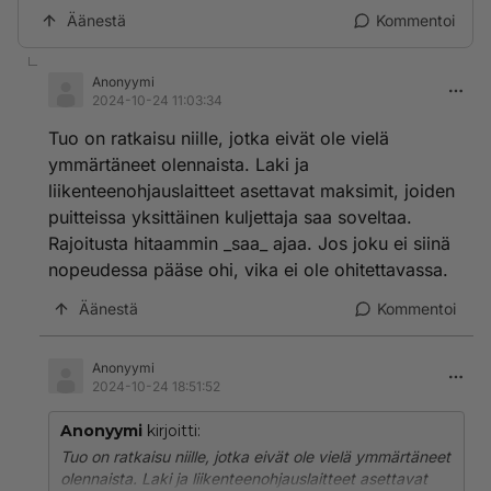
Äänestä
Kommentoi
Anonyymi
2024-10-24 11:03:34
Tuo on ratkaisu niille, jotka eivät ole vielä
ymmärtäneet olennaista. Laki ja
liikenteenohjauslaitteet asettavat maksimit, joiden
puitteissa yksittäinen kuljettaja saa soveltaa.
Rajoitusta hitaammin _saa_ ajaa. Jos joku ei siinä
nopeudessa pääse ohi, vika ei ole ohitettavassa.
Äänestä
Kommentoi
Anonyymi
2024-10-24 18:51:52
Anonyymi
kirjoitti:
Tuo on ratkaisu niille, jotka eivät ole vielä ymmärtäneet
olennaista. Laki ja liikenteenohjauslaitteet asettavat