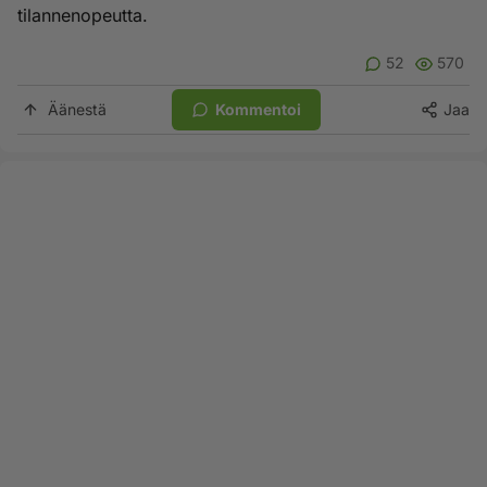
tilannenopeutta.
52
570
Äänestä
Kommentoi
Jaa