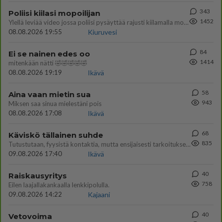
343
Poliisi kiilasi mopoilijan
1452
Ylellä leviää video jossa poliisi pysäyttää rajusti kiilamalla mopo pojan. Toivottavasti poliisi ottaa tuosta mallia myö
08.08.2026 19:55
Kiuruvesi
84
Ei se nainen edes oo
1414
mitenkään nätti 🤣🤣🤣🤣🤣
08.08.2026 19:19
Ikävä
58
Aina vaan mietin sua
943
Miksen saa sinua mielestäni pois
08.08.2026 17:08
Ikävä
68
Käviskö tällainen suhde
835
Tutustutaan, fyysistä kontaktia, mutta ensijaisesti tarkoituksena ei ole aloittaa mitään virallista tai rikkoa mitään? E
09.08.2026 17:40
Ikävä
40
Raiskausyritys
758
Eilen laajallakankaalla lenkkipolulla.
09.08.2026 14:22
Kajaani
40
Vetovoima