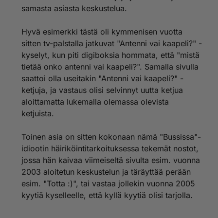
samasta asiasta keskustelua.
Hyvä esimerkki tästä oli kymmenisen vuotta
sitten tv-palstalla jatkuvat "Antenni vai kaapeli?" -
kyselyt, kun piti digiboksia hommata, että "mistä
tietää onko antenni vai kaapeli?". Samalla sivulla
saattoi olla useitakin "Antenni vai kaapeli?" -
ketjuja, ja vastaus olisi selvinnyt uutta ketjua
aloittamatta lukemalla olemassa olevista
ketjuista.
Toinen asia on sitten kokonaan nämä "Bussissa"-
idiootin häiriköintitarkoituksessa tekemät nostot,
jossa hän kaivaa viimeiseltä sivulta esim. vuonna
2003 aloitetun keskustelun ja täräyttää perään
esim. "Totta :)", tai vastaa jollekin vuonna 2005
kyytiä kyselleelle, että kyllä kyytiä olisi tarjolla.