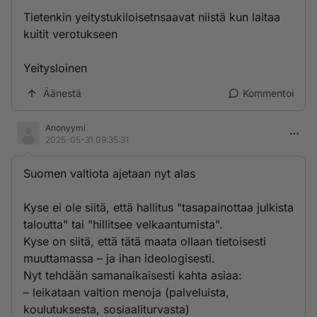
Tietenkin yeitystukiloisetnsaavat niistä kun laitaa
kuitit verotukseen
Yeitysloinen
Äänestä
Kommentoi
Anonyymi
2025-05-31 09:35:31
Suomen valtiota ajetaan nyt alas
Kyse ei ole siitä, että hallitus "tasapainottaa julkista
taloutta" tai "hillitsee velkaantumista".
Kyse on siitä, että tätä maata ollaan tietoisesti
muuttamassa – ja ihan ideologisesti.
Nyt tehdään samanaikaisesti kahta asiaa:
– leikataan valtion menoja (palveluista,
koulutuksesta, sosiaaliturvasta)