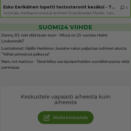
Esko Eerikäinen lopetti testosteronit kesäksi - Tämä ikävä vaikutus iski heti
1
Juontaja, mediapersoona ja entinen Scandinavian Hunks -tanssija Esko Eerikäinen on tunnettu avoimuudestaan. Nyt Eerikäi
SUOMI24 VIIHDE
Danny, 83, teki yllättävän teon - Missä on 25-vuotias Helmi
Loukasmäki?
Luetuimmat: Hjallis Harkimon Jasmine-rakas paljastaa suhteen alusta:
"Vähän pimeässä paikassa"
Nam, nyt maistuu - Tämä kikka saa lapsiperheiden suosikkiruoasta vielä
parempaa
Keskustele vapaasti aiheesta kuin
aiheesta
Aloita keskustelu