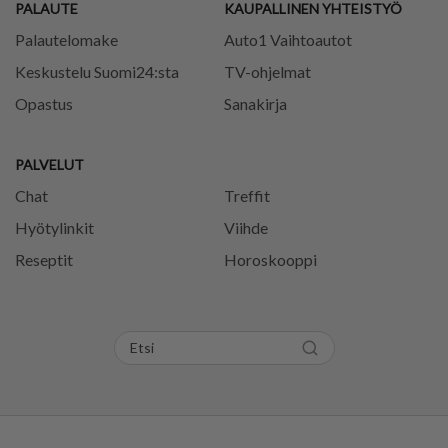
PALAUTE
KAUPALLINEN YHTEISTYÖ
Palautelomake
Auto1 Vaihtoautot
Keskustelu Suomi24:sta
TV-ohjelmat
Opastus
Sanakirja
PALVELUT
Chat
Treffit
Hyötylinkit
Viihde
Reseptit
Horoskooppi