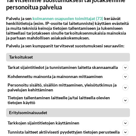
– ne, joilla on varaa, ostavat palvelunsa
personoitua palvelua
yksityisesti
– ne, joilla ei ole, jäävät yksin
Palvelu ja sen
kolmannen osapuolen toimittajat (73)
keräävät
– tuloerot kasvavat
henkilötietoja (esim. IP-osoite tai laitetunniste) käyttäen evästeitä
ja muita teknisiä keinoja tietojen tallentamiseen ja lukemiseen
– yhteiskunnallinen eriarvoisuus kasvaa
laitteellasi tarjotakseen sinulle tarkoituksenmukaisia mainoksia
– valta ja varallisuus keskittyvät
ja parhaan mahdollisen asiakaskokemuksen.
Ja samalla yrityksille ja varakkaimmille tehdään
Palvelu ja sen kumppanit tarvitsevat suostumuksesi seuraaviin:
verohelpotuksia.
Tarkoitukset
Yhteisövero alenee, pääomatulojen verotusta
lievennetään ja suurituloisilta poistetaan
Tarkat sijaintitiedot ja tunnistaminen laitetta skannaamalla
solidaarisuusveroa.
Kohdennettu mainonta ja mainonnan mittaaminen
---
Personoitu sisältö, sisällön mittaaminen, yleisötutkimus ja
Miksi tämä on minulle tärkeää?
palvelujen kehittäminen
Koska mä en usko, että suomalaiset äänestivät
Tietojen tallentaminen laitteelle ja/tai laitteella olevien
tietojen käyttö
tätä.
Vaaleissa ei puhuttu siitä, että tarkoitus on muuttaa
Erityisominaisuudet
Suomea tällaiseksi.
Tarkkojen sijaintitietojen käyttäminen
Puhuttiin talouden vakauttamisesta, ei valtion
Tunnista laitteet aktiivisesti pyydettyjen tietojen perusteella
alasajosta.