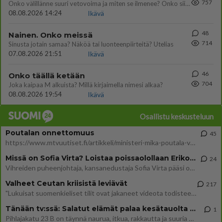
757
Onko välillänne suuri vetovoima ja miten se ilmenee? Onko siitä haittaa?
08.08.2026 14:24
Ikävä
48
Nainen. Onko meissä
714
Sinusta jotain samaa? Näköä tai luonteenpiirteitä? Utelias
07.08.2026 21:51
Ikävä
46
Onko täällä ketään
704
Joka kaipaa M alkuista? Millä kirjaimella nimesi alkaa?
08.08.2026 19:54
Ikävä
Osallistu keskusteluun
Poutalan onnettomuus
45
https://www.mtvuutiset.fi/artikkeli/ministeri-mika-poutala-vakavassa-onnettomuudessa/9375980 Kumma kun jutussa ei manit
Missä on Sofia Virta? Loistaa poissaolollaan Erikoisjoukot uudelta kaudelta
24
Vihreiden puheenjohtaja, kansanedustaja Sofia Virta pääsi otsikoihin, kun tieto hänen osallistumisestaan Erikoisjoukot-k
Valheet Ceutan kriisistä leviävät
217
"Lukuisat suomenkieliset tilit ovat jakaneet videota todisteena siitä, että siirtolaisjoukot aiheuttavat edelleen Ceutas
Tänään tv:ssä: Salatut elämät palaa kesätauolta - Tässä hieman juonipaljastuksia
1
Pihlajakatu 23 B on täynnä naurua, itkua, rakkautta ja suuria salaisuuksia. Suomalaisten yksi pitkäikäisimmistä draamas