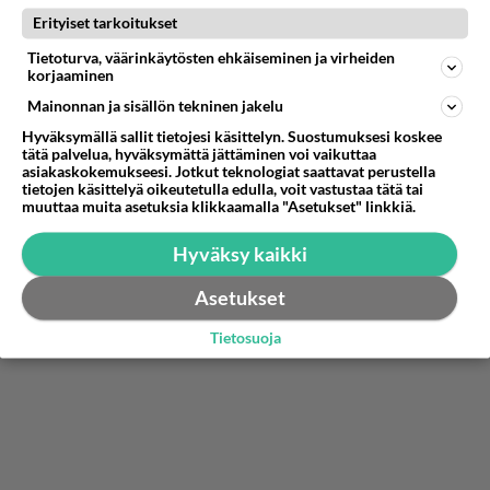
Mä en usko, että suurin osa meistä haluaa elää
Erityiset tarkoitukset
yhteiskunnassa, jossa vain maksukyky määrittelee
Tietoturva, väärinkäytösten ehkäiseminen ja virheiden
pääsyn hoitoon tai koulutukseen.
korjaaminen
Tai että me katsellaan vierestä, kun
Mainonnan ja sisällön tekninen jakelu
hyvinvointivaltiota puretaan pala palalta.
Hyväksymällä sallit tietojesi käsittelyn. Suostumuksesi koskee
---
tätä palvelua, hyväksymättä jättäminen voi vaikuttaa
Siksi mä kirjoitan tän.
asiakaskokemukseesi. Jotkut teknologiat saattavat perustella
tietojen käsittelyä oikeutetulla edulla, voit vastustaa tätä tai
Että säkin näkisit, mikä tässä on oikeasti menossa.
muuttaa muita asetuksia klikkaamalla "Asetukset" linkkiä.
Tämä ei ole enää vain "budjettilinja" – tämä on
suunnanmuutos koko yhteiskunnan perustassa.
Hyväksy kaikki
Äänestä
Kommentoi
Asetukset
Tietosuoja