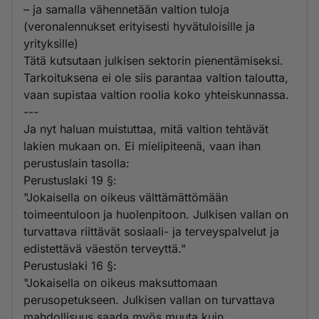
– ja samalla vähennetään valtion tuloja
(veronalennukset erityisesti hyvätuloisille ja
yrityksille)
Tätä kutsutaan julkisen sektorin pienentämiseksi.
Tarkoituksena ei ole siis parantaa valtion taloutta,
vaan supistaa valtion roolia koko yhteiskunnassa.
---
Ja nyt haluan muistuttaa, mitä valtion tehtävät
lakien mukaan on. Ei mielipiteenä, vaan ihan
perustuslain tasolla:
Perustuslaki 19 §:
"Jokaisella on oikeus välttämättömään
toimeentuloon ja huolenpitoon. Julkisen vallan on
turvattava riittävät sosiaali- ja terveyspalvelut ja
edistettävä väestön terveyttä."
Perustuslaki 16 §:
"Jokaisella on oikeus maksuttomaan
perusopetukseen. Julkisen vallan on turvattava
mahdollisuus saada myös muuta kuin