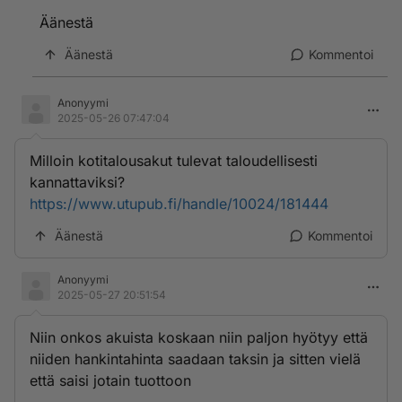
Äänestä
Äänestä
Kommentoi
Anonyymi
2025-05-26 07:47:04
Milloin kotitalousakut tulevat taloudellisesti
kannattaviksi?
https://www.utupub.fi/handle/10024/181444
Äänestä
Kommentoi
Anonyymi
2025-05-27 20:51:54
Niin onkos akuista koskaan niin paljon hyötyy että
niiden hankintahinta saadaan taksin ja sitten vielä
että saisi jotain tuottoon