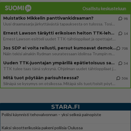
Osallistu keskusteluun
Muistatko Mikkelin panttivankidraaman?
98
Uusi draamasarja järkyttävästä tapauksesta on tulossa. Tositapahtumiin perustuva sarja ammentaa vuoden 1986 Mikkelin pan
Ernest Lawson täräytti erikoisen heiton TTK-lehdistötilaisuudessa: " Onko tässä tarkoituksena...?"
14
Ernest Lawson esitteli uudet TTK-tähtioppilaat ja opettajat torstaina 6.8. lehdistölle. Tulevalla kaudella on yksi hausk
Jos SDP ei voita reilusti, persut kumoavat demokratian Suomesta
708
Näin tekisi ainakin Rydman seuratessaan idolinsa Trumpin mallia https://www.is.fi/politiikka/art-2000012187244.html
Uuden TTK-juontajan ympärillä epätietoisuus sakenee - Nyt MTV hämmentää soppaa
54
TTK tulee taas tänä syksynä. Ohjelman uudet tähtioppilaat julkistetaan torstaina 6. elokuuta klo 14 alkavassa lehdistö
Mitä tuot pöytään parisuhteessa?
506
Siinäpä se kysymys on otsikossa. Mitäpä siis tuot/toisit pöytään parisuhteessa? Oletko mies vai nainen? Koetko sen mitä
STARA.FI
Poliisi käynnisti tehovalvonnan – yksi selkeä painopiste
Kaksi skootterikuskia pakeni poliisia Oulussa