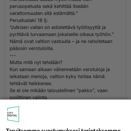
perusopetusta sekä kehittää itseään
varattomuuden sitä estämättä."
Perustuslaki 18 §:
"Julkisen vallan on edistettävä työllisyyttä ja
pyrittävä turvaamaan jokaiselle oikeus työhön."
Nämä ovat valtion vastuulla – ja ne rahoitetaan
pääosin verotuloilla.
---
Mutta mitä nyt tehdään?
Kun samaan aikaan vähennetään verotuloja ja
leikataan menoja, valtion kyky hoitaa nämä
tehtävät heikkenee.
Se ei ole mikään taloudellinen "pakko", vaan
poliittinen valinta.
Ja kun valtio vetäytyy, tyhjiön täyttää yksityinen
sektori.
Käytännössä tämä tarkoittaa, että:
– palvelut heikkenevät
Tarvitsemme suostumuksesi tarjotaksemme