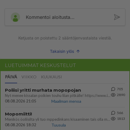
Kommentoi aloitusta...
Ketjusta on poistettu
2
sääntöjenvastaista viestiä.
Takaisin ylös
LUETUIMMAT KESKUSTELUT
PÄIVÄ
VIIKKO
KUUKAUSI
705
Poliisi yritti murhata mopopojan
2890
Nyt menee kissalan poikien touhu liian pitkälle! https://www.is.fi/kotimaa/art-2000012193221.html Karu video mopomiiti
08.08.2026 21:05
Maailman menoa
566
Mopomiitti!
1813
Menikös öoliisilta yli tuo mppedinkans kisaaminen tais olla melkoinen riski vahigoittaa tarpeettomasti jopa kuolla tuoss
08.08.2026 18:32
Tuusula