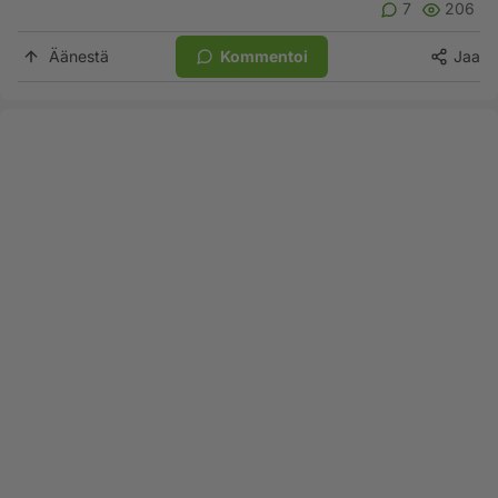
7
206
Äänestä
Kommentoi
Jaa