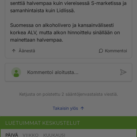
senttiä halvempaa kuin viereisessä S-marketissa ja
samanhintaista kuin Lidlissä.
Suomessa on alkoholivero ja kansainvälisesti
korkea ALV, mutta alkon hinnoittelu sinällään on
mainettaan halvempaa.
Äänestä
Kommentoi
Kommentoi aloitusta...
Ketjusta on poistettu
2
sääntöjenvastaista viestiä.
Takaisin ylös
LUETUIMMAT KESKUSTELUT
PÄIVÄ
VIIKKO
KUUKAUSI