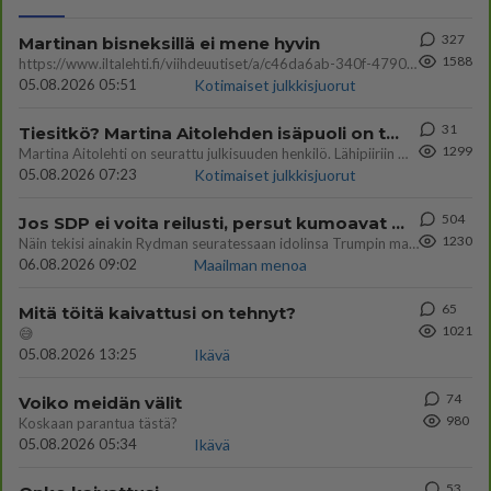
327
Martinan bisneksillä ei mene hyvin
1588
https://www.iltalehti.fi/viihdeuutiset/a/c46da6ab-340f-4790-aaa7-0865eed2336 Yrityksen konkurssihakemus on tullut kärä
05.08.2026 05:51
Kotimaiset julkkisjuorut
31
Tiesitkö? Martina Aitolehden isäpuoli on tämä suosittu laulaja
1299
Martina Aitolehti on seurattu julkisuuden henkilö. Lähipiiriin mahtuu muitakin tunnettuja henkilöitä. Tiesitkö, että Ma
05.08.2026 07:23
Kotimaiset julkkisjuorut
504
Jos SDP ei voita reilusti, persut kumoavat demokratian Suomesta
1230
Näin tekisi ainakin Rydman seuratessaan idolinsa Trumpin mallia https://www.is.fi/politiikka/art-2000012187244.html
06.08.2026 09:02
Maailman menoa
65
Mitä töitä kaivattusi on tehnyt?
1021
😅
05.08.2026 13:25
Ikävä
74
Voiko meidän välit
980
Koskaan parantua tästä?
05.08.2026 05:34
Ikävä
53