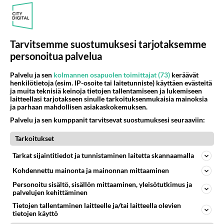
Tarvitsemme suostumuksesi tarjotaksemme
personoitua palvelua
Palvelu ja sen
kolmannen osapuolen toimittajat (73)
keräävät
henkilötietoja (esim. IP-osoite tai laitetunniste) käyttäen evästeitä
ja muita teknisiä keinoja tietojen tallentamiseen ja lukemiseen
laitteellasi tarjotakseen sinulle tarkoituksenmukaisia mainoksia
ja parhaan mahdollisen asiakaskokemuksen.
Palvelu ja sen kumppanit tarvitsevat suostumuksesi seuraaviin:
Tarkoitukset
Tarkat sijaintitiedot ja tunnistaminen laitetta skannaamalla
Kohdennettu mainonta ja mainonnan mittaaminen
Personoitu sisältö, sisällön mittaaminen, yleisötutkimus ja
palvelujen kehittäminen
Tietojen tallentaminen laitteelle ja/tai laitteella olevien
tietojen käyttö