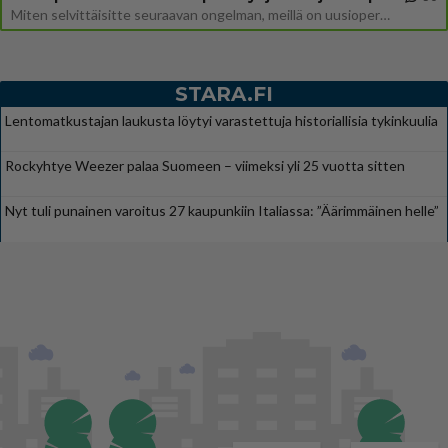
Miten selvittäisitte seuraavan ongelman, meillä on uusioperhe, minulla teini-ikäiset lapset ja puolisolla aikuiset, jotk
STARA.FI
Lentomatkustajan laukusta löytyi varastettuja historiallisia tykinkuulia
Rockyhtye Weezer palaa Suomeen – viimeksi yli 25 vuotta sitten
Nyt tuli punainen varoitus 27 kaupunkiin Italiassa: ”Äärimmäinen helle”