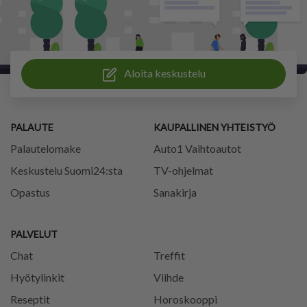
Aloita keskustelu
PALAUTE
KAUPALLINEN YHTEISTYÖ
Palautelomake
Auto1 Vaihtoautot
Keskustelu Suomi24:sta
TV-ohjelmat
Opastus
Sanakirja
PALVELUT
Chat
Treffit
Hyötylinkit
Viihde
Reseptit
Horoskooppi