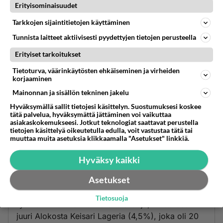
Erityisominaisuudet
Tarkkojen sijaintitietojen käyttäminen
Tunnista laitteet aktiivisesti pyydettyjen tietojen perusteella
Anonyymi00013
Erityiset tarkoitukset
2026-08-05 09:43:33
Tietoturva, väärinkäytösten ehkäiseminen ja virheiden
korjaaminen
Kyllähän ei käymisteitse valmistettuja lonkeroita
Mainonnan ja sisällön tekninen jakelu
suomen ruokakaupoistakin saa. Toki hinta on ihan
sama mitä alkossakin.
Hyväksymällä sallit tietojesi käsittelyn. Suostumuksesi koskee
tätä palvelua, hyväksymättä jättäminen voi vaikuttaa
asiakaskokemukseesi. Jotkut teknologiat saattavat perustella
Äänestä
Kommentoi
tietojen käsittelyä oikeutetulla edulla, voit vastustaa tätä tai
muuttaa muita asetuksia klikkaamalla "Asetukset" linkkiä.
Anonyymi00014
2026-08-06 08:44:26
Hyväksy kaikki
Asetukset
Limuviinoista en tiedä mitään, mutta oluissa Alko
hinnoittelee oluet usein halvemmaksi kuin K- tai S-
Tietosuoja
ryhmä. Alkon valikoima ei ole laaja, mutta ostin
juuri Alokosta Keisari Lageria (4,5%), joka oli 20