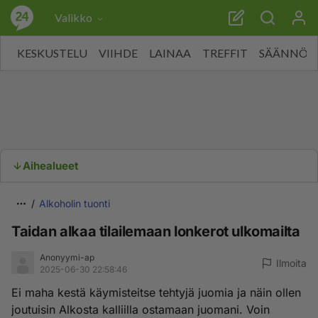
Valikko
KESKUSTELU
VIIHDE
LAINAA
TREFFIT
SÄÄNNÖT
Aihealueet
Alkoholin tuonti
Taidan alkaa tilailemaan lonkerot ulkomailta
Anonyymi-ap
Ilmoita
2025-06-30 22:58:46
Ei maha kestä käymisteitse tehtyjä juomia ja näin ollen
joutuisin Alkosta kalliilla ostamaan juomani. Voin