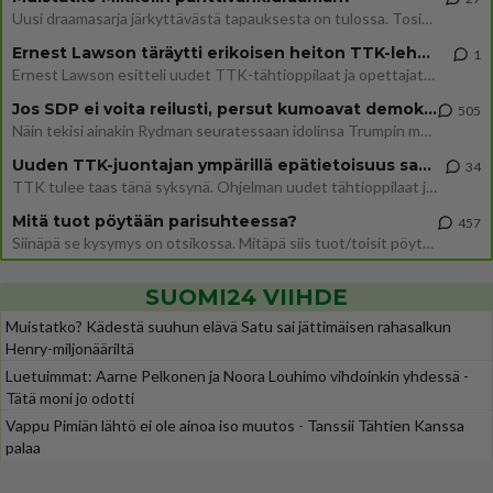
Uusi draamasarja järkyttävästä tapauksesta on tulossa. Tositapahtumiin perustuva sarja ammentaa vuoden 1986 Mikkelin pan
Ernest Lawson täräytti erikoisen heiton TTK-lehdistötilaisuudessa: " Onko tässä tarkoituksena...?"
1
Ernest Lawson esitteli uudet TTK-tähtioppilaat ja opettajat torstaina 6.8. lehdistölle. Tulevalla kaudella on yksi hausk
Jos SDP ei voita reilusti, persut kumoavat demokratian Suomesta
505
Näin tekisi ainakin Rydman seuratessaan idolinsa Trumpin mallia https://www.is.fi/politiikka/art-2000012187244.html
Uuden TTK-juontajan ympärillä epätietoisuus sakenee - Nyt MTV hämmentää soppaa
34
TTK tulee taas tänä syksynä. Ohjelman uudet tähtioppilaat julkistetaan torstaina 6. elokuuta klo 14 alkavassa lehdistö
Mitä tuot pöytään parisuhteessa?
457
Siinäpä se kysymys on otsikossa. Mitäpä siis tuot/toisit pöytään parisuhteessa? Oletko mies vai nainen? Koetko sen mitä
SUOMI24 VIIHDE
Muistatko? Kädestä suuhun elävä Satu sai jättimäisen rahasalkun
Henry-miljonääriltä
Luetuimmat: Aarne Pelkonen ja Noora Louhimo vihdoinkin yhdessä -
Tätä moni jo odotti
Vappu Pimiän lähtö ei ole ainoa iso muutos - Tanssii Tähtien Kanssa
palaa