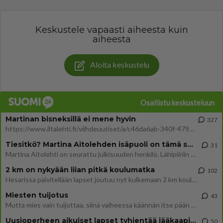
Keskustele vapaasti aiheesta kuin
aiheesta
Aloita keskustelu
Osallistu keskusteluun
Martinan bisneksillä ei mene hyvin
327
https://www.iltalehti.fi/viihdeuutiset/a/c46da6ab-340f-4790-aaa7-0865eed2336 Yrityksen konkurssihakemus on tullut kärä
Tiesitkö? Martina Aitolehden isäpuoli on tämä suosittu laulaja
31
Martina Aitolehti on seurattu julkisuuden henkilö. Lähipiiriin mahtuu muitakin tunnettuja henkilöitä. Tiesitkö, että Ma
2 km on nykyään liian pitkä koulumatka
102
Hesarissa päivitellään lapset joutuu nyt kulkemaan 2 km kouluun jösses. Ruostefillarilla tuo matka menee vaikka miten äk
Miesten tuijotus
43
Mutta mies vain tuijottaa, siinä vaiheessa käännän itse pään pois. Mikä juttu? Yleensä jos joku tuijottaa tai katsoo, hä
Uusioperheen aikuiset lapset tyhjentää jääkaapin käydessään
50