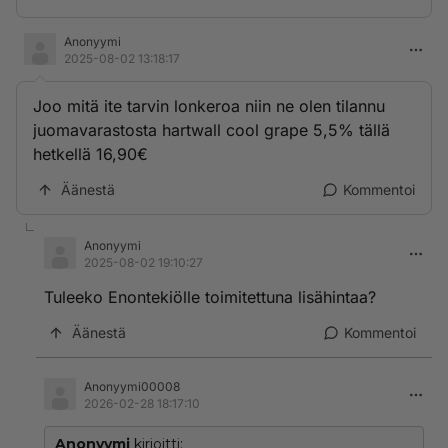
Anonyymi
2025-08-02 13:18:17
Joo mitä ite tarvin lonkeroa niin ne olen tilannu
juomavarastosta hartwall cool grape 5,5% tällä
hetkellä 16,90€
Äänestä
Kommentoi
Anonyymi
2025-08-02 19:10:27
Tuleeko Enontekiölle toimitettuna lisähintaa?
Äänestä
Kommentoi
Anonyymi00008
2026-02-28 18:17:10
Anonyymi
kirjoitti: