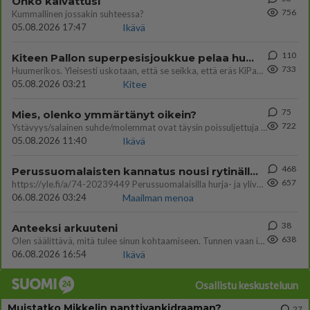
Onko kaivattusi
756
Kummallinen jossakin suhteessa?
05.08.2026 17:47
Ikävä
110
Kiteen Pallon superpesisjoukkue pelaa huumeiden vaikutuksen alaisena
733
Huumerikos. Yleisesti uskotaan, että se seikka, että eräs KiPan pelaaja kärähtää huumeista, on vain jäävuoren huippu. M
05.08.2026 03:21
Kitee
75
Mies, olenko ymmärtänyt oikein?
722
Ystävyys/salainen suhde/molemmat ovat täysin poissuljettuja asioita? Nainen
05.08.2026 11:40
Ikävä
468
Perussuomalaisten kannatus nousi rytinällä Ylen tänään julkaisemassa tuoreimmassa gallup-kyselyssä.
657
https://yle.fi/a/74-20239449 Perussuomalaisilla hurja- ja ylivoimaisesti suurin nousu tässä uudessa Ylen gallupissa. Kyl
06.08.2026 03:24
Maailman menoa
38
Anteeksi arkuuteni
638
Olen säälittävä, mitä tulee sinun kohtaamiseen. Tunnen vaan itseni todella epävarmaksi sun kanssa. Jos minun olisi pitän
06.08.2026 16:54
Ikävä
Osallistu keskusteluun
Muistatko Mikkelin panttivankidraaman?
27