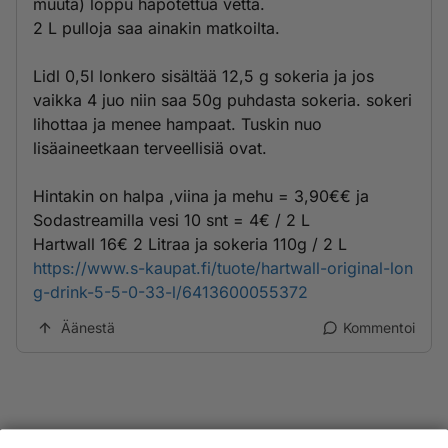
muuta) loppu hapotettua vettä.
2 L pulloja saa ainakin matkoilta.
Lidl 0,5l lonkero sisältää 12,5 g sokeria ja jos
vaikka 4 juo niin saa 50g puhdasta sokeria. sokeri
lihottaa ja menee hampaat. Tuskin nuo
lisäaineetkaan terveellisiä ovat.
Hintakin on halpa ,viina ja mehu = 3,90€€ ja
Sodastreamilla vesi 10 snt = 4€ / 2 L
Hartwall 16€ 2 Litraa ja sokeria 110g / 2 L
https://www.s-kaupat.fi/tuote/hartwall-original-lon
g-drink-5-5-0-33-l/6413600055372
Äänestä
Kommentoi