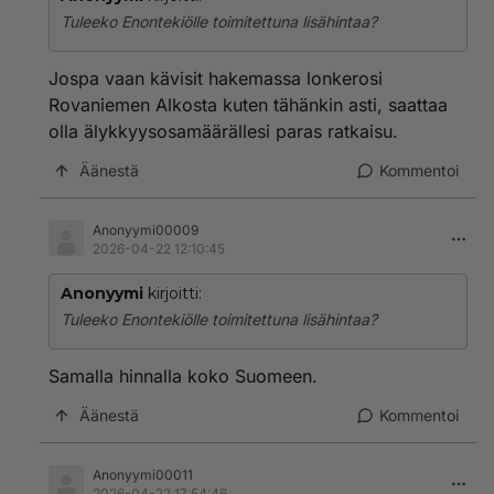
Tuleeko Enontekiölle toimitettuna lisähintaa?
Jospa vaan kävisit hakemassa lonkerosi
Rovaniemen Alkosta kuten tähänkin asti, saattaa
olla älykkyysosamäärällesi paras ratkaisu.
Äänestä
Kommentoi
Anonyymi00009
2026-04-22 12:10:45
Anonyymi
kirjoitti:
Tuleeko Enontekiölle toimitettuna lisähintaa?
Samalla hinnalla koko Suomeen.
Äänestä
Kommentoi
Anonyymi00011
2026-04-22 17:54:46