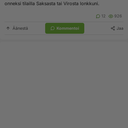
onneksi tilailla Saksasta tai Virosta lonkkuni.
12
926
Äänestä
Kommentoi
Jaa