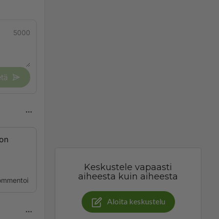
5000
tä
jon
Keskustele vapaasti
aiheesta kuin aiheesta
ommentoi
Aloita keskustelu