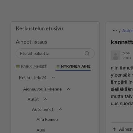
Keskustelun etusivu
Autom
Aiheet listaus
kannatt
olpe
2001-
KAIKKI AIHEET
NYKYINEN AIHE
niin ihmet
yleensäkin
Keskustelu24
ämpärilli
sielläkään
Ajoneuvot ja liikenne
mutta talv
Autot
uus suoda
Automerkit
Alfa Romeo
Äänest
Audi