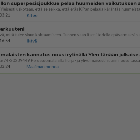
03:21
Kitee
 arkuuteni
16:54
Ikävä
Perussuomalaisten kannatus nousi rytinäll
03:24
Maailman menoa