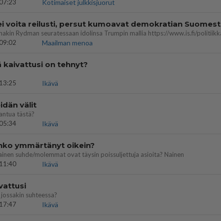
07:23
Kotimaiset julkkisjuorut
ei voita reilusti, persut kumoavat demokratian Suomes
09:02
Maailman menoa
ä kaivattusi on tehnyt?
13:25
Ikävä
dän välit
antua tästä?
05:34
Ikävä
enko ymmärtänyt oikein?
ainen suhde/molemmat ovat täysin poissuljettuja asioita? Nainen
11:40
Ikävä
vattusi
jossakin suhteessa?
17:47
Ikävä