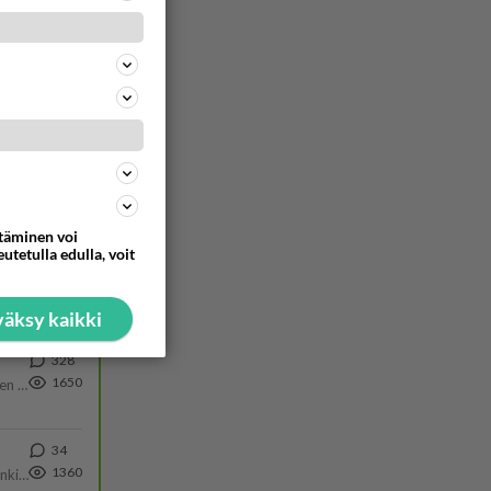
ommentoi
ttäminen voi
utetulla edulla, voit
äksy kaikki
328
1650
https://www.iltalehti.fi/viihdeuutiset/a/c46da6ab-340f-4790-aaa7-0865eed2336 Yrityksen konkurssihakemus on tullut kärä
34
1360
Martina Aitolehti on seurattu julkisuuden henkilö. Lähipiiriin mahtuu muitakin tunnettuja henkilöitä. Tiesitkö, että Ma