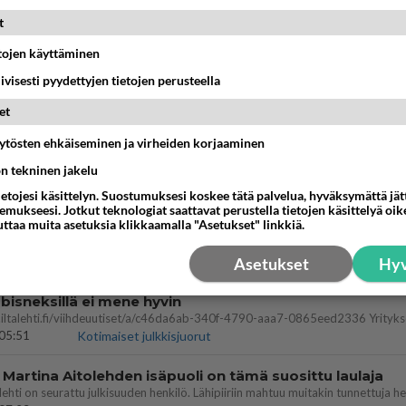
estä
K
t
etojen käyttäminen
Kommentoi aloitusta...
iivisesti pyydettyjen tietojen perusteella
et
Ketjusta on poistettu
0
sääntöjenvastaista viestiä.
äytösten ehkäiseminen ja virheiden korjaaminen
ön tekninen jakelu
Takaisin ylös
ietojesi käsittelyn. Suostumuksesi koskee tätä palvelua, hyväksymättä jä
mukseesi. Jotkut teknologiat saattavat perustella tietojen käsittelyä oike
MMAT KESKUSTELUT
uttaa muita asetuksia klikkaamalla "Asetukset" linkkiä.
IKKO
KUUKAUSI
Asetukset
Hyv
bisneksillä ei mene hyvin
05:51
Kotimaiset julkkisjuorut
 Martina Aitolehden isäpuoli on tämä suosittu laulaja