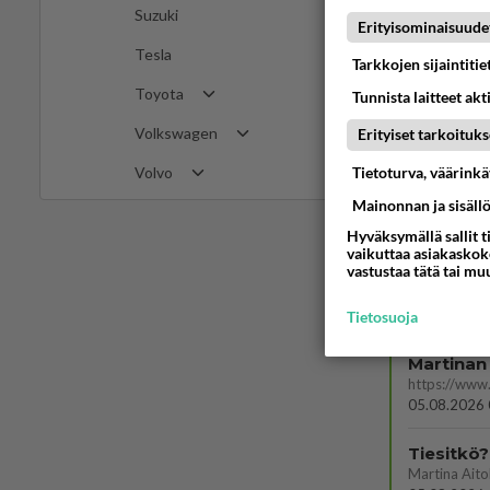
Ään
Suzuki
Erityisominaisuude
Tesla
Tarkkojen sijaintiti
Toyota
Tunnista laitteet akt
Volkswagen
Erityiset tarkoituks
Tietoturva, väärink
Volvo
Mainonnan ja sisäll
Hyväksymällä sallit t
vaikuttaa asiakaskoke
LUETUI
vastustaa tätä tai mu
PÄIVÄ
VI
Tietosuoja
Martinan 
05.08.2026 
Tiesitkö?