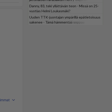
Danny, 83, teki yllättävän teon - Missä on 25-
vuotias Helmi Loukasmäki?
Uuden TTK-juontajan ympärillä epätietoisuus
sakenee - Tämä hämmentää soppaa
immat