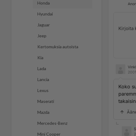
Honda
Anon
Hyundai
Jaguar
Jeep
Kertomuksia autoista
Kia
Vink
Lada
2001
Lancia
Koko su
Lexus
paremmi
takaisi
Maserati
Ään
Mazda
Mercedes-Benz
Mini Cooper
2