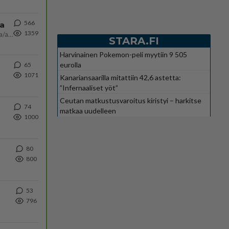
566
ta
1359
Näin tekisi ainakin Rydman seuratessaan idolinsa Trumpin mallia https://www.is.fi/politiikka/art-2000012187244.html
STARA.FI
Harvinainen Pokemon-peli myytiin 9 505
eurolla
65
1071
Kanariansaarilla mitattiin 42,6 astetta:
”Infernaaliset yöt”
Ceutan matkustusvaroitus kiristyi – harkitse
74
matkaa uudelleen
1000
80
800
53
796