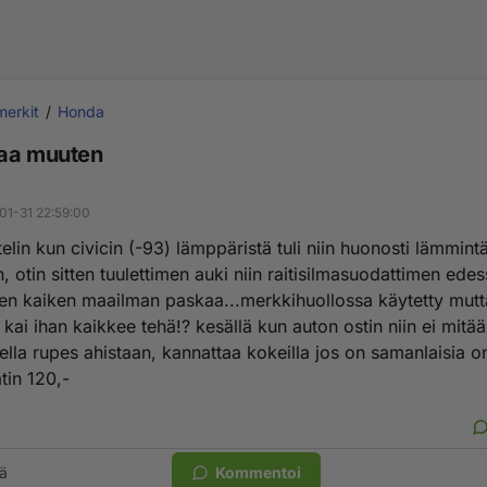
erkit
Honda
aa muuten
01-31 22:59:00
telin kun civicin (-93) lämppäristä tuli niin huonosti lämmint
, otin sitten tuulettimen auki niin raitisilmasuodattimen edes
nen kaiken maailman paskaa...merkkihuollossa käytetty mutt
 kai ihan kaikkee tehä!? kesällä kun auton ostin niin ei mitä
ella rupes ahistaan, kannattaa kokeilla jos on samanlaisia o
tin 120,-
ä
Kommentoi