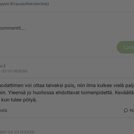
yymi (
Kirjaudu
/
Rekisteröidy
)
Lähe
ki 2
-02-01 19:55:00
odattimen voi ottaa talveksi pois, niin ilma kulkee vielä pal
n. Yleensä jo huollossa ehdottavat toimenpidettä. Keväällä
n kun tulee pölyä.
estä
K
S
001-02-03 12:03:00