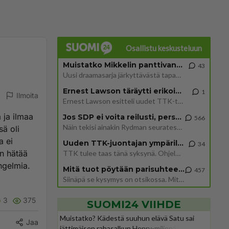
Osallistu keskusteluun
Muistatko Mikkelin panttivankidraaman?
43
Uusi draamasarja järkyttävästä tapauksesta on tulossa. Tositapahtumiin perustuva sarja ammentaa vuoden 1986 Mikkelin pan
Ernest Lawson täräytti erikoisen heiton TTK-lehdistötilaisuudessa: " Onko tässä tarkoituksena...?"
1
Ilmoita
Ernest Lawson esitteli uudet TTK-tähtioppilaat ja opettajat torstaina 6.8. lehdistölle. Tulevalla kaudella on yksi hausk
ä ja ilmaa
Jos SDP ei voita reilusti, persut kumoavat demokratian Suomesta
566
Näin tekisi ainakin Rydman seuratessaan idolinsa Trumpin mallia https://www.is.fi/politiikka/art-2000012187244.html
sä oli
a ei
Uuden TTK-juontajan ympärillä epätietoisuus sakenee - Nyt MTV hämmentää soppaa
34
än hätää
TTK tulee taas tänä syksynä. Ohjelman uudet tähtioppilaat julkistetaan torstaina 6. elokuuta klo 14 alkavassa lehdistö
ngelmia.
Mitä tuot pöytään parisuhteessa?
457
Siinäpä se kysymys on otsikossa. Mitäpä siis tuot/toisit pöytään parisuhteessa? Oletko mies vai nainen? Koetko sen mitä
3
375
SUOMI24 VIIHDE
Muistatko? Kädestä suuhun elävä Satu sai
Jaa
jättimäisen rahasalkun Henry-miljonääriltä