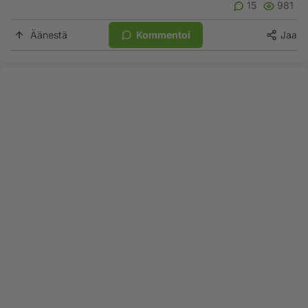
15
981
Äänestä
Kommentoi
Jaa