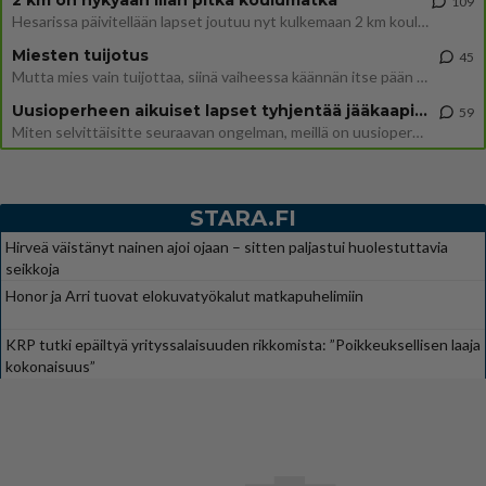
109
Hesarissa päivitellään lapset joutuu nyt kulkemaan 2 km kouluun jösses. Ruostefillarilla tuo matka menee vaikka miten äk
Miesten tuijotus
45
Mutta mies vain tuijottaa, siinä vaiheessa käännän itse pään pois. Mikä juttu? Yleensä jos joku tuijottaa tai katsoo, hä
Uusioperheen aikuiset lapset tyhjentää jääkaapin käydessään
59
Miten selvittäisitte seuraavan ongelman, meillä on uusioperhe, minulla teini-ikäiset lapset ja puolisolla aikuiset, jotk
STARA.FI
Hirveä väistänyt nainen ajoi ojaan – sitten paljastui huolestuttavia
seikkoja
Honor ja Arri tuovat elokuvatyökalut matkapuhelimiin
KRP tutki epäiltyä yrityssalaisuuden rikkomista: ”Poikkeuksellisen laaja
kokonaisuus”