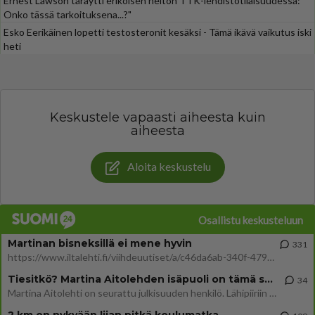
Ernest Lawson täräytti erikoisen heiton TTK-lehdistötilaisuudessa: "
Onko tässä tarkoituksena...?"
Esko Eerikäinen lopetti testosteronit kesäksi - Tämä ikävä vaikutus iski
heti
Keskustele vapaasti aiheesta kuin
aiheesta
Aloita keskustelu
Osallistu keskusteluun
Martinan bisneksillä ei mene hyvin
331
https://www.iltalehti.fi/viihdeuutiset/a/c46da6ab-340f-4790-aaa7-0865eed2336 Yrityksen konkurssihakemus on tullut kärä
Tiesitkö? Martina Aitolehden isäpuoli on tämä suosittu laulaja
34
Martina Aitolehti on seurattu julkisuuden henkilö. Lähipiiriin mahtuu muitakin tunnettuja henkilöitä. Tiesitkö, että Ma
2 km on nykyään liian pitkä koulumatka