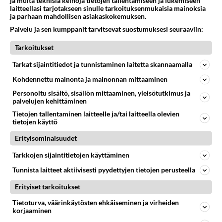
ja muita teknisiä keinoja tietojen tallentamiseen ja lukemiseen
myöskään suut napsa.
laitteellasi tarjotakseen sinulle tarkoituksenmukaisia mainoksia
ja parhaan mahdollisen asiakaskokemuksen.
Äänestä
Kommentoi
Palvelu ja sen kumppanit tarvitsevat suostumuksesi seuraaviin:
Tarkoitukset
Anonyymi
2025-12-11 12:23:33
Tarkat sijaintitiedot ja tunnistaminen laitetta skannaamalla
Kohdennettu mainonta ja mainonnan mittaaminen
Kuotesahon Markukselle ne passaa niinku pässi
Personoitu sisältö, sisällön mittaaminen, yleisötutkimus ja
satulaan...oli kesä tai talavi
palvelujen kehittäminen
Äänestä
Kommentoi
Tietojen tallentaminen laitteelle ja/tai laitteella olevien
tietojen käyttö
Erityisominaisuudet
Tarkkojen sijaintitietojen käyttäminen
Tunnista laitteet aktiivisesti pyydettyjen tietojen perusteella
Erityiset tarkoitukset
Tietoturva, väärinkäytösten ehkäiseminen ja virheiden
korjaaminen