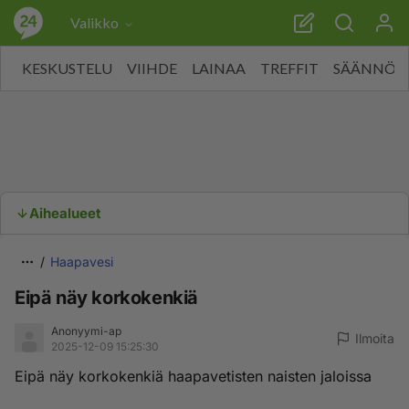
Valikko
KESKUSTELU
VIIHDE
LAINAA
TREFFIT
SÄÄNNÖT
Aihealueet
Haapavesi
Eipä näy korkokenkiä
Anonyymi-ap
Ilmoita
2025-12-09 15:25:30
Eipä näy korkokenkiä haapavetisten naisten jaloissa