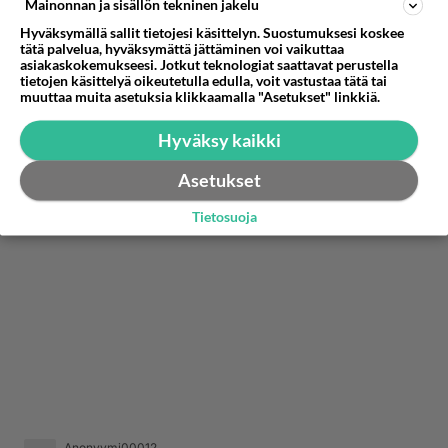
Mainonnan ja sisällön tekninen jakelu
Hyväksymällä sallit tietojesi käsittelyn. Suostumuksesi koskee
tätä palvelua, hyväksymättä jättäminen voi vaikuttaa
asiakaskokemukseesi. Jotkut teknologiat saattavat perustella
tietojen käsittelyä oikeutetulla edulla, voit vastustaa tätä tai
muuttaa muita asetuksia klikkaamalla "Asetukset" linkkiä.
Hyväksy kaikki
Asetukset
Tietosuoja
Anonyymi00012