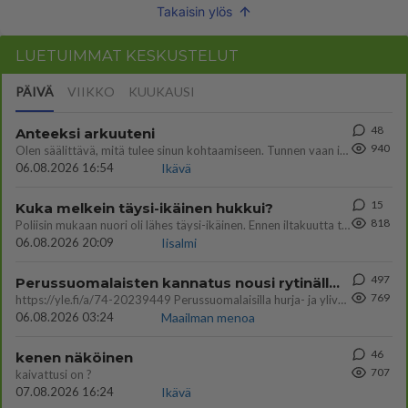
Takaisin ylös
LUETUIMMAT KESKUSTELUT
PÄIVÄ
VIIKKO
KUUKAUSI
48
Anteeksi arkuuteni
940
Olen säälittävä, mitä tulee sinun kohtaamiseen. Tunnen vaan itseni todella epävarmaksi sun kanssa. Jos minun olisi pitän
06.08.2026 16:54
Ikävä
15
Kuka melkein täysi-ikäinen hukkui?
818
Poliisin mukaan nuori oli lähes täysi-ikäinen. Ennen iltakuutta tulleen ilmoituksen mukaan ihminen oli joutunut mahdoll
06.08.2026 20:09
Iisalmi
497
Perussuomalaisten kannatus nousi rytinällä Ylen tänään julkaisemassa tuoreimmassa gallup-kyselyssä.
769
https://yle.fi/a/74-20239449 Perussuomalaisilla hurja- ja ylivoimaisesti suurin nousu tässä uudessa Ylen gallupissa. Kyl
06.08.2026 03:24
Maailman menoa
46
kenen näköinen
707
kaivattusi on ?
07.08.2026 16:24
Ikävä