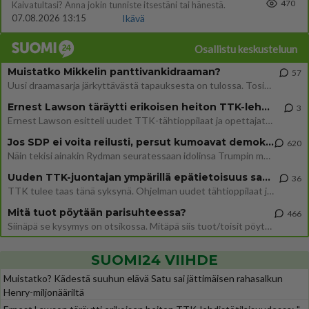
470
Kaivatultasi? Anna jokin tunniste itsestäni tai hänestä.
07.08.2026 13:15
Ikävä
Osallistu keskusteluun
Muistatko Mikkelin panttivankidraaman?
57
Uusi draamasarja järkyttävästä tapauksesta on tulossa. Tositapahtumiin perustuva sarja ammentaa vuoden 1986 Mikkelin pan
Ernest Lawson täräytti erikoisen heiton TTK-lehdistötilaisuudessa: " Onko tässä tarkoituksena...?"
3
Ernest Lawson esitteli uudet TTK-tähtioppilaat ja opettajat torstaina 6.8. lehdistölle. Tulevalla kaudella on yksi hausk
Jos SDP ei voita reilusti, persut kumoavat demokratian Suomesta
620
Näin tekisi ainakin Rydman seuratessaan idolinsa Trumpin mallia https://www.is.fi/politiikka/art-2000012187244.html
Uuden TTK-juontajan ympärillä epätietoisuus sakenee - Nyt MTV hämmentää soppaa
36
TTK tulee taas tänä syksynä. Ohjelman uudet tähtioppilaat julkistetaan torstaina 6. elokuuta klo 14 alkavassa lehdistö
Mitä tuot pöytään parisuhteessa?
466
Siinäpä se kysymys on otsikossa. Mitäpä siis tuot/toisit pöytään parisuhteessa? Oletko mies vai nainen? Koetko sen mitä
SUOMI24 VIIHDE
Muistatko? Kädestä suuhun elävä Satu sai jättimäisen rahasalkun
Henry-miljonääriltä