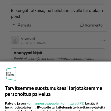
Ei kengät ratkaise, ne heitetään sivulle tai otetaan
pois!
Äänestä
Kommentoi
Anonyymi
2025-12-11 00:08:18
Anonyymi
kirjoitti:
Eeehkei..alottaja iha tuota tarkottanukkaa... vaa...
Joo ei ne katukäyttöön oo......
Äänestä
Kommentoi
Tarvitsemme suostumuksesi tarjotaksemme
personoitua palvelua
Anonyymi
2025-12-11 04:02:30
Palvelu ja sen
kolmannen osapuolen toimittajat (73)
keräävät
henkilötietoja (esim. IP-osoite tai laitetunniste) käyttäen evästeitä
Totisesti veliseni! Eipä kengän korot kapsa eikä