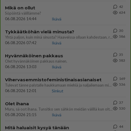
42
Mikä on ollut
634
Söpöintä välillämme?
06.08.2026 14:44
Ikävä
30
Tykkäätköhän vielä minusta?
586
Yhtä paljon, kuin minä sinusta? Haaveissa ollaan kahdestaan, rauhassa ja lähennytään fyysisesti ja tutustutaan syvemmin
06.08.2026 07:42
Ikävä
35
Hyvännäköinen pakkaus
583
Olet hyvännäköinen pakkaus nainen.
06.08.2026 13:03
Ikävä
169
Vihervasemmistofeministinaisasianaiset
536
Tulevat tänne palstalle haukkumaan miehiä ja naljailemaan miehelle, kehuvat olevansa heitä parempia. Itse asuvat MIEHE
06.08.2026 12:01
Sinkut
37
Olet ihana
530
Muru, sä oot ihana. Tunsitko sen sähkön meidän välillä kun oltiin ihan låhekkäin? 👩‍❤️‍👩❤️😼😘
05.08.2026 21:15
Ikävä
44
Mitä haluaisit kysyä tänään