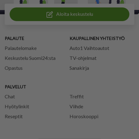
Aloita keskustelu
PALAUTE
KAUPALLINEN YHTEISTYÖ
Palautelomake
Auto1 Vaihtoautot
Keskustelu Suomi24:sta
TV-ohjelmat
Opastus
Sanakirja
PALVELUT
Chat
Treffit
Hyötylinkit
Viihde
Reseptit
Horoskooppi