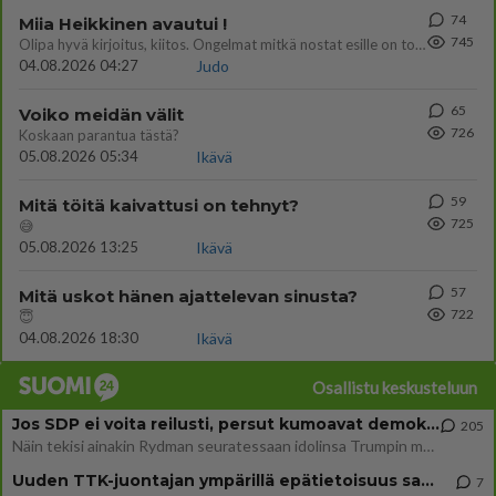
74
Miia Heikkinen avautui !
745
Olipa hyvä kirjoitus, kiitos. Ongelmat mitkä nostat esille on todellisia ja tämä ylimielisyys totta ja se näkyy kaikessa
04.08.2026 04:27
Judo
65
Voiko meidän välit
726
Koskaan parantua tästä?
05.08.2026 05:34
Ikävä
59
Mitä töitä kaivattusi on tehnyt?
725
😅
05.08.2026 13:25
Ikävä
57
Mitä uskot hänen ajattelevan sinusta?
722
😇
04.08.2026 18:30
Ikävä
Osallistu keskusteluun
Jos SDP ei voita reilusti, persut kumoavat demokratian Suomesta
205
Näin tekisi ainakin Rydman seuratessaan idolinsa Trumpin mallia https://www.is.fi/politiikka/art-2000012187244.html
Uuden TTK-juontajan ympärillä epätietoisuus sakenee - Nyt MTV hämmentää soppaa
7