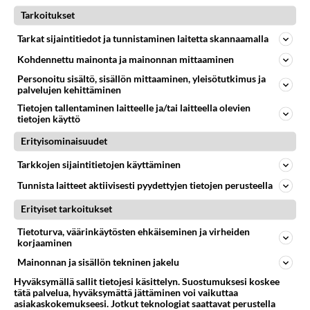
Hedelmien kypsyttämöthän ovat Etelä-
Tarkoitukset
Ruotsissa, Onko pelkkää häikäilemätönhä
ahneutta, kun tuotteet myydään ennenkuin ne
Tarkat sijaintitiedot ja tunnistaminen laitetta skannaamalla
ovat myyntikunnossa? Kuten banaanitkin-
Kohdennettu mainonta ja mainonnan mittaaminen
vihreinä.
Personoitu sisältö, sisällön mittaaminen, yleisötutkimus ja
palvelujen kehittäminen
Äänestä
Kommentoi
Tietojen tallentaminen laitteelle ja/tai laitteella olevien
tietojen käyttö
Anonyymi00012
Erityisominaisuudet
2025-12-15 13:06:25
Tarkkojen sijaintitietojen käyttäminen
Anonyymi00011
kirjoitti:
Tunnista laitteet aktiivisesti pyydettyjen tietojen perusteella
Ei se ole ostajan tehtävä joutua töihin myyjän
laiminlyöntien/ ahneuden / virheellisen mainonnan
Erityiset tarkoitukset
takia, kun on maksanut tuotteesta täyden hinnan!
Lue lisää
Tietoturva, väärinkäytösten ehkäiseminen ja virheiden
Hedelmien kypsyttämöthän ovat Etelä- Ruotsissa,
korjaaminen
Oletko ajatellut, että kyseessä on hedelmien
Onko pelkkää häikäilemätönhä ahneutta, kun tuotteet
Mainonnan ja sisällön tekninen jakelu
säilymisestä. Jos olisivat kypsiä niin valittaisit
myydään ennenkuin ne ovat myyntikunnossa? Kuten
pilalle meneneistä omenista.
Hyväksymällä sallit tietojesi käsittelyn. Suostumuksesi koskee
banaanitkin- vihreinä.
tätä palvelua, hyväksymättä jättäminen voi vaikuttaa
asiakaskokemukseesi. Jotkut teknologiat saattavat perustella
Äänestä
Kommentoi