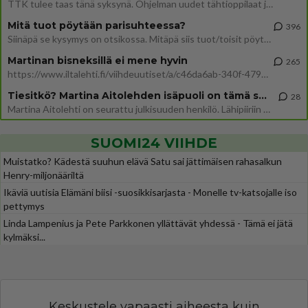
TTK tulee taas tänä syksynä. Ohjelman uudet tähtioppilaat julkistetaan torstaina 6. elokuuta klo 14 alkavassa lehdistö
Mitä tuot pöytään parisuhteessa?
396
Siinäpä se kysymys on otsikossa. Mitäpä siis tuot/toisit pöytään parisuhteessa? Oletko mies vai nainen? Koetko sen mitä
Martinan bisneksillä ei mene hyvin
265
https://www.iltalehti.fi/viihdeuutiset/a/c46da6ab-340f-4790-aaa7-0865eed2336 Yrityksen konkurssihakemus on tullut kärä
Tiesitkö? Martina Aitolehden isäpuoli on tämä suosittu laulaja
28
Martina Aitolehti on seurattu julkisuuden henkilö. Lähipiiriin mahtuu muitakin tunnettuja henkilöitä. Tiesitkö, että Ma
SUOMI24 VIIHDE
Muistatko? Kädestä suuhun elävä Satu sai jättimäisen rahasalkun
Henry-miljonääriltä
Ikäviä uutisia Elämäni biisi -suosikkisarjasta - Monelle tv-katsojalle iso
pettymys
Linda Lampenius ja Pete Parkkonen yllättävät yhdessä - Tämä ei jätä
kylmäksi...
Keskustele vapaasti aiheesta kuin