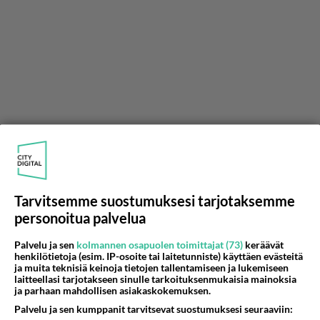
Tarvitsemme suostumuksesi tarjotaksemme
Anonyymi00011
2025-12-15 11:00:03
personoitua palvelua
Ei se ole ostajan tehtävä joutua töihin myyjän
Palvelu ja sen
kolmannen osapuolen toimittajat (73)
keräävät
laiminlyöntien/ ahneuden / virheellisen
henkilötietoja (esim. IP-osoite tai laitetunniste) käyttäen evästeitä
ja muita teknisiä keinoja tietojen tallentamiseen ja lukemiseen
mainonnan takia, kun on maksanut tuotteesta
laitteellasi tarjotakseen sinulle tarkoituksenmukaisia mainoksia
täyden hinnan!
ja parhaan mahdollisen asiakaskokemuksen.
Palvelu ja sen kumppanit tarvitsevat suostumuksesi seuraaviin: