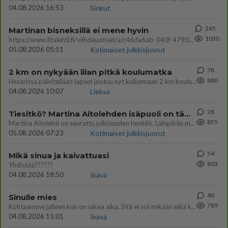
04.08.2026 16:53
Sinkut
265
Martinan bisneksillä ei mene hyvin
1030
https://www.iltalehti.fi/viihdeuutiset/a/c46da6ab-340f-4790-aaa7-0865eed2336 Yrityksen konkurssihakemus on tullut kärä
05.08.2026 05:51
Kotimaiset julkkisjuorut
78
2 km on nykyään liian pitkä koulumatka
880
Hesarissa päivitellään lapset joutuu nyt kulkemaan 2 km kouluun jösses. Ruostefillarilla tuo matka menee vaikka miten äk
04.08.2026 10:07
Lieksa
28
Tiesitkö? Martina Aitolehden isäpuoli on tämä suosittu laulaja
855
Martina Aitolehti on seurattu julkisuuden henkilö. Lähipiiriin mahtuu muitakin tunnettuja henkilöitä. Tiesitkö, että Ma
05.08.2026 07:23
Kotimaiset julkkisjuorut
54
Mikä sinua ja kaivattuasi
803
Yhdistää??????
04.08.2026 18:50
Ikävä
40
Sinulle mies
789
Kohtaamme jälleen kun on oikea aika. Sitä ei voi mikään eikä kukaan estää <3 <3
04.08.2026 15:01
Ikävä