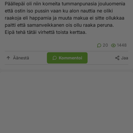
Päällepäi oli niin komeita tummanpunasia jouluomenia
että ostin iso pussin vaan ku alon nauttia ne oliki
raakoja eli happamia ja muuta makua ei sitte ollukkaa
paitti että samanveikkanen ois ollu raaka peruna.
Eipä tehä tätäi virhettä toista kerttaa.
20
1448
Äänestä
Kommentoi
Jaa