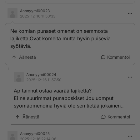
Anonyymi00023
2025-12-16 11:50:33
Ne komian punaset omenat on semmosta
lajiketta,Ovat komeita mutta hyvin puisevia
syötäviä.
Äänestä
Kommentoi
Anonyymi00024
2025-12-16 11:57:50
Ap tainnut ostaa väärää lajiketta?
Ei ne suurimmat punaposkiset Jouluomput
syömäomenoina hyviä ole sen tietää jokainen..
Äänestä
Kommentoi
Anonyymi00025
2025-12-16 22:14:06