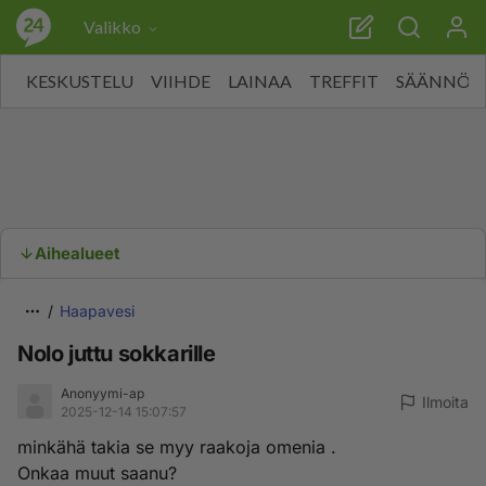
Valikko
KESKUSTELU
VIIHDE
LAINAA
TREFFIT
SÄÄNNÖT
Aihealueet
Haapavesi
Nolo juttu sokkarille
Anonyymi-ap
Ilmoita
2025-12-14 15:07:57
minkähä takia se myy raakoja omenia .
Onkaa muut saanu?