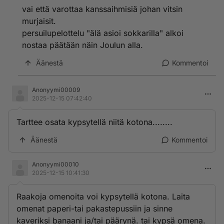
vai että varottaa kanssaihmisiä johan vitsin
murjaisit.
persuilupelottelu "älä asioi sokkarilla" alkoi
nostaa päätään näin Joulun alla.
Äänestä
Kommentoi
Anonyymi00009
2025-12-15 07:42:40
Tarttee osata kypsytellä niitä kotona........
Äänestä
Kommentoi
Anonyymi00010
2025-12-15 10:41:30
Raakoja omenoita voi kypsytellä kotona. Laita
omenat paperi-tai pakastepussiin ja sinne
kaveriksi banaani ja/tai päärynä. tai kypsä omena.