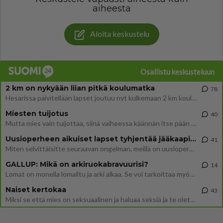
aiheesta
Aloita keskustelu
Osallistu keskusteluun
2 km on nykyään liian pitkä koulumatka
78
Hesarissa päivitellään lapset joutuu nyt kulkemaan 2 km kouluun jösses. Ruostefillarilla tuo matka menee vaikka miten äk
Miesten tuijotus
40
Mutta mies vain tuijottaa, siinä vaiheessa käännän itse pään pois. Mikä juttu? Yleensä jos joku tuijottaa tai katsoo, hä
Uusioperheen aikuiset lapset tyhjentää jääkaapin käydessään
41
Miten selvittäisitte seuraavan ongelman, meillä on uusioperhe, minulla teini-ikäiset lapset ja puolisolla aikuiset, jotk
GALLUP: Mikä on arkiruokabravuurisi?
14
Lomat on monella lomailtu ja arki alkaa. Se voi tarkoittaa myös sitä, että grillailut on grillattu ja palataan arjen ruo
Naiset kertokaa
43
Miksi se että mies on seksuaalinen ja haluaa seksiä ja te olette hänen mielestänne haluttava on vastenmielistä? Mikä sii