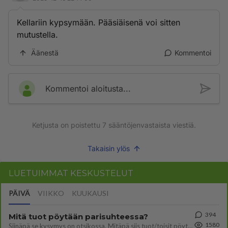
Kellariin kypsymään. Pääsiäisenä voi sitten
mutustella.
Äänestä
Kommentoi
Kommentoi aloitusta...
Ketjusta on poistettu
7
sääntöjenvastaista viestiä.
Takaisin ylös
LUETUIMMAT KESKUSTELUT
PÄIVÄ
VIIKKO
KUUKAUSI
394
Mitä tuot pöytään parisuhteessa?
1580
Siinäpä se kysymys on otsikossa. Mitäpä siis tuot/toisit pöytään parisuhteessa? Oletko mies vai nainen? Koetko sen mitä