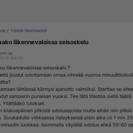
nne
Yleistä liikenteestä
aako liikennevaloissa seisoskelu
ymi-ap
12-31 18:42:51
ko liikennevaloissa seisoskelu ?
että joudut odottamaan omaa vihreää vuoroa minuuttitolkul
uttia?
jamaan lähtiessä kännysi ajanotto valmiiksi. Starttaa se sitte
yt samperin punaisen vuoksi. Tee tätä tilastoa siellä täällä 
a. Yllättääkö tulokset.
in kiukuspäinen pitkistä odotusajoista mutta eihän niin pitkiä
. Sivukadulta vilkkaassa risteyksessä pisin aika oli 1 min 20
minuutin luokkaa. Isommalla väylällä odotus ehkä 50-60 se