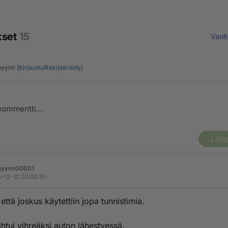
kset
15
Vanh
yymi (
Kirjaudu
/
Rekisteröidy
)
Lähe
nyymi00001
-12-31 20:00:51
 että joskus käytettiin jopa tunnistimia.
ihtui vihreäksi auton lähestyessä.