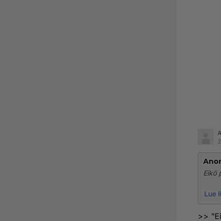
2
Ano
Eikö 
Pahim
Lue l
kun l
>> "Ei