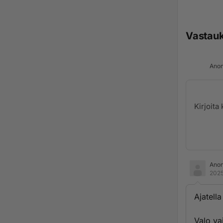
Vastau
Anon
Ano
2025
Ajatella
Valo va