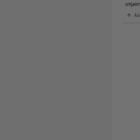
ohjelm
Ää