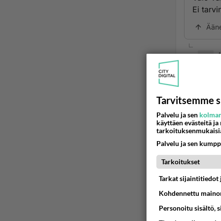
Ei tarvi
Ään
2
Liiken
Ää
Tarvitsemme s
Palvelu ja sen
kolman
käyttäen evästeitä ja
tarkoituksenmukaisi
2
Palvelu ja sen kumpp
Kauan 
jälkee
Tarkoitukset
pari s
Tarkat sijaintitiedo
90-luv
Kohdennettu mainon
Ää
Personoitu sisältö, 