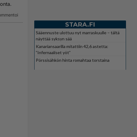
vonta.
ommentoi
STARA.FI
Sääennuste ulottuu nyt marraskuulle – tältä
näyttää syksyn sää
Kanariansaarilla mitattiin 42,6 astetta:
”Infernaaliset yöt”
Pörssisähkön hinta romahtaa torstaina