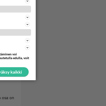
ua
ttäminen voi
utetulla edulla, voit
n
äksy kaikki
vasta
ja osa on