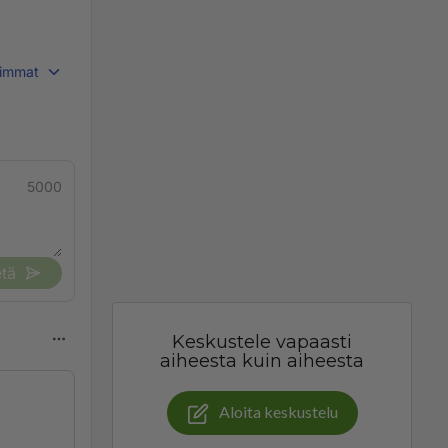
immat
5000
tä
Keskustele vapaasti
aiheesta kuin aiheesta
Aloita keskustelu