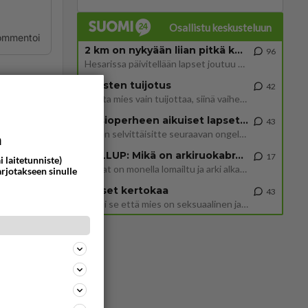
Osallistu keskusteluun
ommentoi
2 km on nykyään liian pitkä koulumatka
96
Hesarissa päivitellään lapset joutuu nyt kulkemaan 2 km kouluun jösses. Ruostefillarilla tuo matka menee vaikka miten äk
Miesten tuijotus
42
Mutta mies vain tuijottaa, siinä vaiheessa käännän itse pään pois. Mikä juttu? Yleensä jos joku tuijottaa tai katsoo, hä
Uusioperheen aikuiset lapset tyhjentää jääkaapin käydessään
43
Miten selvittäisitte seuraavan ongelman, meillä on uusioperhe, minulla teini-ikäiset lapset ja puolisolla aikuiset, jotk
ommentoi
a
GALLUP: Mikä on arkiruokabravuurisi?
17
i laitetunniste)
Lomat on monella lomailtu ja arki alkaa. Se voi tarkoittaa myös sitä, että grillailut on grillattu ja palataan arjen ruo
arjotakseen sinulle
Naiset kertokaa
43
Miksi se että mies on seksuaalinen ja haluaa seksiä ja te olette hänen mielestänne haluttava on vastenmielistä? Mikä sii
en
valoja
loja oli
ommentoi