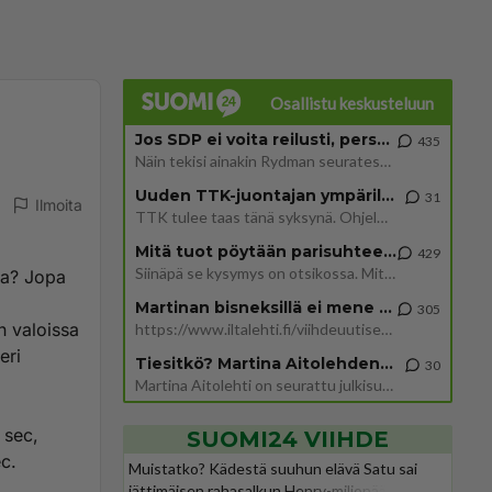
Osallistu keskusteluun
Jos SDP ei voita reilusti, persut kumoavat demokratian Suomesta
435
Näin tekisi ainakin Rydman seuratessaan idolinsa Trumpin mallia https://www.is.fi/politiikka/art-2000012187244.html
Uuden TTK-juontajan ympärillä epätietoisuus sakenee - Nyt MTV hämmentää soppaa
31
Ilmoita
TTK tulee taas tänä syksynä. Ohjelman uudet tähtioppilaat julkistetaan torstaina 6. elokuuta klo 14 alkavassa lehdistö
Mitä tuot pöytään parisuhteessa?
429
Siinäpä se kysymys on otsikossa. Mitäpä siis tuot/toisit pöytään parisuhteessa? Oletko mies vai nainen? Koetko sen mitä
la? Jopa
Martinan bisneksillä ei mene hyvin
305
n valoissa
https://www.iltalehti.fi/viihdeuutiset/a/c46da6ab-340f-4790-aaa7-0865eed2336 Yrityksen konkurssihakemus on tullut kärä
eri
Tiesitkö? Martina Aitolehden isäpuoli on tämä suosittu laulaja
30
Martina Aitolehti on seurattu julkisuuden henkilö. Lähipiiriin mahtuu muitakin tunnettuja henkilöitä. Tiesitkö, että Ma
 sec,
SUOMI24 VIIHDE
c.
Muistatko? Kädestä suuhun elävä Satu sai
jättimäisen rahasalkun Henry-miljonääriltä