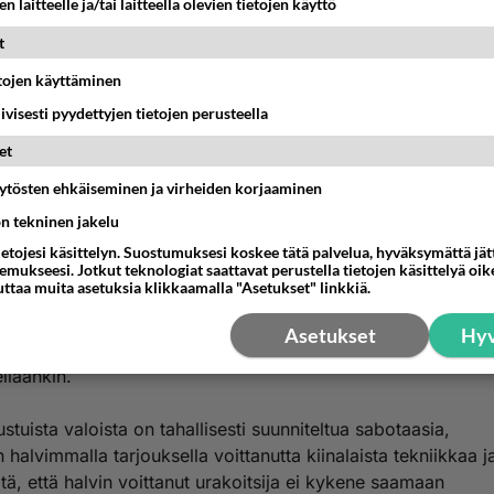
n laitteelle ja/tai laitteella olevien tietojen käyttö
Anonyymi00005
026-01-02 22:17:17
t
etojen käyttäminen
nyymi00002
kirjoitti:
nnevaloilla säädetään liikennemääriä.
iivisesti pyydettyjen tietojen perusteella
et
äästöjä pitäisi vähentää?
äytösten ehkäiseminen ja virheiden korjaaminen
illaan turhat pysäytykset tarkoittavat myös turhaa sudittel
ön tekninen jakelu
ksissä, kun lähdetään liikkeelle.
ietojesi käsittelyn. Suostumuksesi koskee tätä palvelua, hyväksymättä jä
mukseesi. Jotkut teknologiat saattavat perustella tietojen käsittelyä oike
uttaa muita asetuksia klikkaamalla "Asetukset" linkkiä.
kin saadaan normaalilla kelillä ajoneuvon päästöt risteyste
la 28 kertaiseksi.
Asetukset
Hyv
 vielä liukasta keliä ja hidasälyistä toimistoväkeä,niin sitten 
lläänkin.
stuista valoista on tahallisesti suunniteltua sabotaasia,
 halvimmalla tarjouksella voittanutta kiinalaista tekniikkaa 
itä, että halvin voittanut urakoitsija ei kykene saamaan