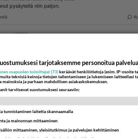
nnut pysäytellä niin paljon.
estä
K
Anonyymi00002
026-01-02 17:36:16
nevaloilla säädetään liikennemääriä.
nestä
K
uostumuksesi tarjotaksemme personoitua palvelu
nen osapuolen toimittajat (73)
keräävät henkilötietoja (esim. IP-osoite ta
 muita teknisiä keinoja tietojen tallentamiseen ja lukemiseen laitteellasi t
Anonyymi00003
a mainoksia ja parhaan mahdollisen asiakaskokemuksen.
026-01-02 20:55:41
anit tarvitsevat suostumuksesi seuraaviin:
kauan sitten kun Kehä I:llä ajoi yöllä, niin Tapiolan risteyks
n Helsingin rajalle sai ajaa pysähtymättä kun vilkautti kauko
ataa metriä ennen valoja tyhjällä tiellä. Aina vaihtui ja niitä va
t ja tunnistaminen laitetta skannaamalla
ulla paljon.
ta ja mainonnan mittaaminen
nestä
K
sisällön mittaaminen, yleisötutkimus ja palvelujen kehittäminen