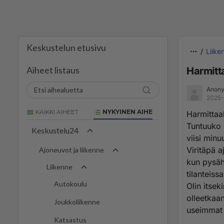
Keskustelun etusivu
Liike
Aiheet listaus
Harmitt
Anony
2025-
KAIKKI AIHEET
NYKYINEN AIHE
Harmittaa
Tuntuuko 
Keskustelu24
viisi minu
Viritäpä a
Ajoneuvot ja liikenne
kun pysähd
Liikenne
tilanteiss
Autokoulu
Olin itsek
olleetkaan
Joukkoliikenne
useimmat 
Katsastus