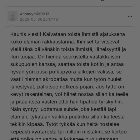
Anonyymi00012
2026-05-06 23:17:48
Kaunis viesti! Kaivataan toista ihmistä ajatuksena
koko elämän rakkaustarina. Ihmiset tarvitsevat
vielä tänä päivänäkin toista ihmistä, läheisyyttä ja
ilon tuojaa. On hienoa seurustella vastakkaisen
sukupuolen kanssa, saattaa toista kotiin ja antaa
hyvän yön pusu polkupyörä jalkojen välissä, se
vaatii hieman akrobatiaa mutta kun tytön huulet
lähestyvät, palkitsee notkeus pojan. Jos tyttö on
kevyt rakenteinen, voi hänet nostaa sillan kaiteelle
ja pitää itseä vasten ettei hän tipahda tyrskyihin.
Näin syntyy luottamus suhde joka kestää läpi
elämän, tykätään vaikka puutikku sillan kaiteesta
tekikin kipeää. Tytöt tykkää kun heitä nostelee
kepeästi vyötäröstä tai milloin mistäkin, se kertoo
että poika on vahva ja kykenee puolustamaan