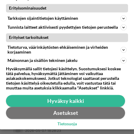
Erityisominaisuudet
Äänestä
Kommentoi
Tarkkojen sijaintitietojen käyttäminen
Tunnista laitteet aktiivisesti pyydettyjen tietojen perusteella
Erityiset tarkoitukset
Tietoturva, väärinkäytösten ehkäiseminen ja virheiden
korjaaminen
Mainonnan ja sisällön tekninen jakelu
Hyväksymällä sallit tietojesi käsittelyn. Suostumuksesi koskee
tätä palvelua, hyväksymättä jättäminen voi vaikuttaa
asiakaskokemukseesi. Jotkut teknologiat saattavat perustella
tietojen käsittelyä oikeutetulla edulla, voit vastustaa tätä tai
muuttaa muita asetuksia klikkaamalla "Asetukset" linkkiä.
Hyväksy kaikki
Asetukset
Tietosuoja
Anonyymi00027
2026-05-07 18:28:23