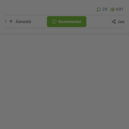
29
691
1
Äänestä
Kommentoi
Jaa