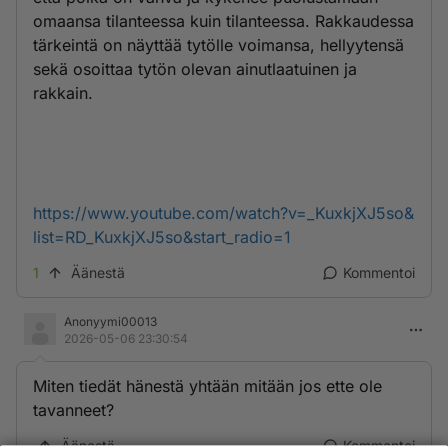
omaansa tilanteessa kuin tilanteessa. Rakkaudessa
tärkeintä on näyttää tytölle voimansa, hellyytensä
sekä osoittaa tytön olevan ainutlaatuinen ja
rakkain.
https://www.youtube.com/watch?v=_KuxkjXJ5so&
list=RD_KuxkjXJ5so&start_radio=1
1
Äänestä
Kommentoi
Anonyymi00013
2026-05-06 23:30:54
Miten tiedät hänestä yhtään mitään jos ette ole
tavanneet?
Äänestä
Kommentoi