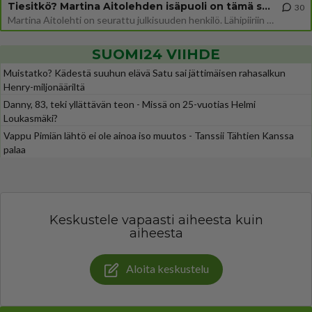
Tiesitkö? Martina Aitolehden isäpuoli on tämä suosittu laulaja
30
Martina Aitolehti on seurattu julkisuuden henkilö. Lähipiiriin mahtuu muitakin tunnettuja henkilöitä. Tiesitkö, että Ma
SUOMI24 VIIHDE
Muistatko? Kädestä suuhun elävä Satu sai jättimäisen rahasalkun
Henry-miljonääriltä
Danny, 83, teki yllättävän teon - Missä on 25-vuotias Helmi
Loukasmäki?
Vappu Pimiän lähtö ei ole ainoa iso muutos - Tanssii Tähtien Kanssa
palaa
Keskustele vapaasti aiheesta kuin
aiheesta
Aloita keskustelu