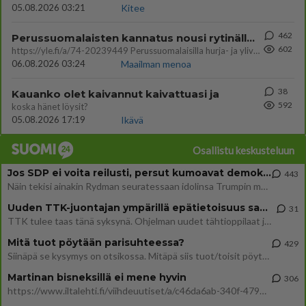
05.08.2026 03:21
Kitee
462
Perussuomalaisten kannatus nousi rytinällä Ylen tänään julkaisemassa tuoreimmassa gallup-kyselyssä.
602
https://yle.fi/a/74-20239449 Perussuomalaisilla hurja- ja ylivoimaisesti suurin nousu tässä uudessa Ylen gallupissa. Kyl
06.08.2026 03:24
Maailman menoa
38
Kauanko olet kaivannut kaivattuasi ja
592
koska hänet löysit?
05.08.2026 17:19
Ikävä
Osallistu keskusteluun
Jos SDP ei voita reilusti, persut kumoavat demokratian Suomesta
443
Näin tekisi ainakin Rydman seuratessaan idolinsa Trumpin mallia https://www.is.fi/politiikka/art-2000012187244.html
Uuden TTK-juontajan ympärillä epätietoisuus sakenee - Nyt MTV hämmentää soppaa
31
TTK tulee taas tänä syksynä. Ohjelman uudet tähtioppilaat julkistetaan torstaina 6. elokuuta klo 14 alkavassa lehdistö
Mitä tuot pöytään parisuhteessa?
429
Siinäpä se kysymys on otsikossa. Mitäpä siis tuot/toisit pöytään parisuhteessa? Oletko mies vai nainen? Koetko sen mitä
Martinan bisneksillä ei mene hyvin
306
https://www.iltalehti.fi/viihdeuutiset/a/c46da6ab-340f-4790-aaa7-0865eed2336 Yrityksen konkurssihakemus on tullut kärä