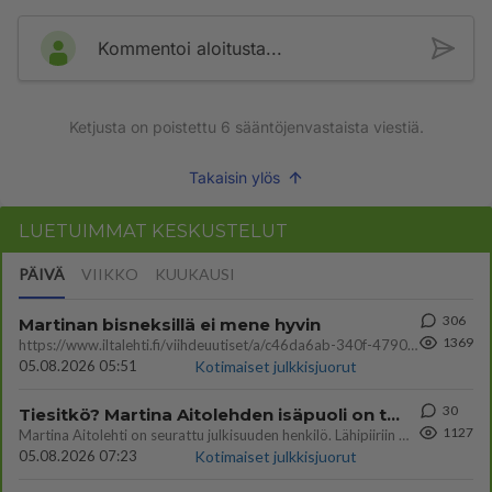
Kommentoi aloitusta...
Ketjusta on poistettu
6
sääntöjenvastaista viestiä.
Takaisin ylös
LUETUIMMAT KESKUSTELUT
PÄIVÄ
VIIKKO
KUUKAUSI
306
Martinan bisneksillä ei mene hyvin
1369
https://www.iltalehti.fi/viihdeuutiset/a/c46da6ab-340f-4790-aaa7-0865eed2336 Yrityksen konkurssihakemus on tullut kärä
05.08.2026 05:51
Kotimaiset julkkisjuorut
30
Tiesitkö? Martina Aitolehden isäpuoli on tämä suosittu laulaja
1127
Martina Aitolehti on seurattu julkisuuden henkilö. Lähipiiriin mahtuu muitakin tunnettuja henkilöitä. Tiesitkö, että Ma
05.08.2026 07:23
Kotimaiset julkkisjuorut