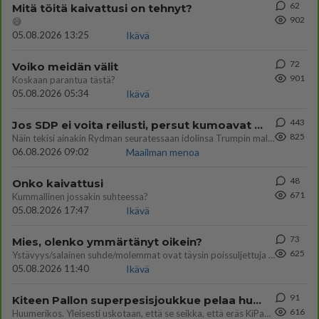
62
Mitä töitä kaivattusi on tehnyt?
902
😅
05.08.2026 13:25
Ikävä
72
Voiko meidän välit
901
Koskaan parantua tästä?
05.08.2026 05:34
Ikävä
443
Jos SDP ei voita reilusti, persut kumoavat demokratian Suomesta
825
Näin tekisi ainakin Rydman seuratessaan idolinsa Trumpin mallia https://www.is.fi/politiikka/art-2000012187244.html
06.08.2026 09:02
Maailman menoa
48
Onko kaivattusi
671
Kummallinen jossakin suhteessa?
05.08.2026 17:47
Ikävä
73
Mies, olenko ymmärtänyt oikein?
625
Ystävyys/salainen suhde/molemmat ovat täysin poissuljettuja asioita? Nainen
05.08.2026 11:40
Ikävä
91
Kiteen Pallon superpesisjoukkue pelaa huumeiden vaikutuksen alaisena
616
Huumerikos. Yleisesti uskotaan, että se seikka, että eräs KiPan pelaaja kärähtää huumeista, on vain jäävuoren huippu. M