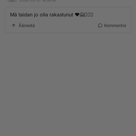
2026-05-07 18:58:30
Mä taidan jo olla rakastunut ❤️🤗👩‍❤️‍👩
Äänestä
Kommentoi