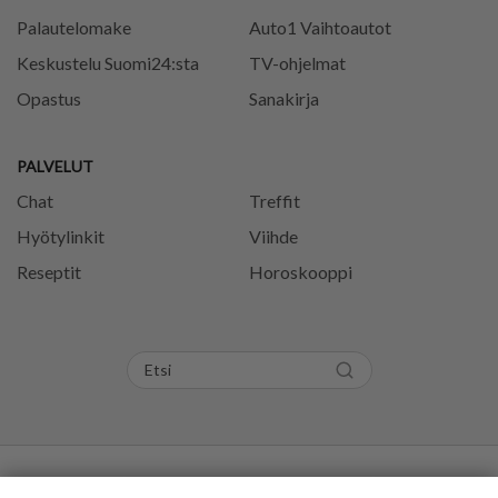
Palautelomake
Auto1 Vaihtoautot
Keskustelu Suomi24:sta
TV-ohjelmat
Opastus
Sanakirja
PALVELUT
Chat
Treffit
Hyötylinkit
Viihde
Reseptit
Horoskooppi