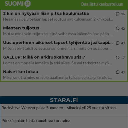
Osallistu keskusteluun
2 km on nykyään liian pitkä koulumatka
96
Hesarissa päivitellään lapset joutuu nyt kulkemaan 2 km kouluun jösses. Ruostefillarilla tuo matka menee vaikka miten äk
Miesten tuijotus
42
Mutta mies vain tuijottaa, siinä vaiheessa käännän itse pään pois. Mikä juttu? Yleensä jos joku tuijottaa tai katsoo, hä
Uusioperheen aikuiset lapset tyhjentää jääkaapin käydessään
43
Miten selvittäisitte seuraavan ongelman, meillä on uusioperhe, minulla teini-ikäiset lapset ja puolisolla aikuiset, jotk
GALLUP: Mikä on arkiruokabravuurisi?
17
Lomat on monella lomailtu ja arki alkaa. Se voi tarkoittaa myös sitä, että grillailut on grillattu ja palataan arjen ruo
Naiset kertokaa
43
Miksi se että mies on seksuaalinen ja haluaa seksiä ja te olette hänen mielestänne haluttava on vastenmielistä? Mikä sii
STARA.FI
Rockyhtye Weezer palaa Suomeen – viimeksi yli 25 vuotta sitten
Pörssisähkön hinta romahtaa torstaina