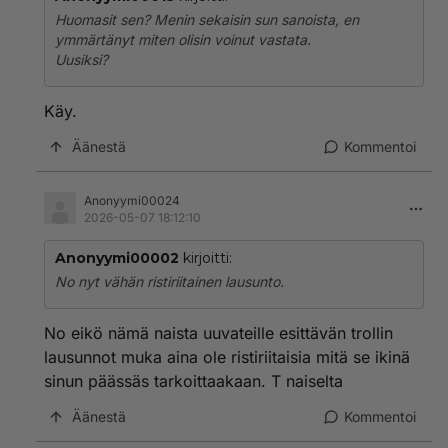
Huomasit sen? Menin sekaisin sun sanoista, en
ymmärtänyt miten olisin voinut vastata.
Uusiksi?
Käy.
Äänestä
Kommentoi
Anonyymi00024
2026-05-07 18:12:10
Anonyymi00002
kirjoitti:
No nyt vähän ristiriitainen lausunto.
No eikö nämä naista uuvateille esittävän trollin
lausunnot muka aina ole ristiriitaisia mitä se ikinä
sinun päässäs tarkoittaakaan. T naiselta
Äänestä
Kommentoi