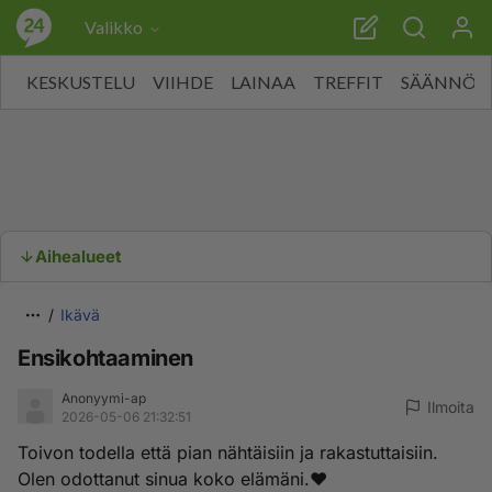
Valikko
KESKUSTELU
VIIHDE
LAINAA
TREFFIT
SÄÄNNÖT
Aihealueet
Ikävä
Ensikohtaaminen
Anonyymi-ap
Ilmoita
2026-05-06 21:32:51
Toivon todella että pian nähtäisiin ja rakastuttaisiin.
Olen odottanut sinua koko elämäni.❤️