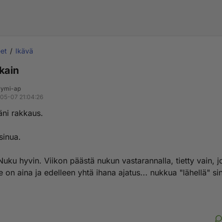
et
Ikävä
kain
ymi-ap
05-07 21:04:26
äni rakkaus.
sinua.
uku hyvin. Viikon päästä nukun vastarannalla, tietty vain, j
 on aina ja edelleen yhtä ihana ajatus... nukkua "lähellä" si