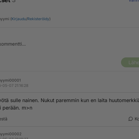
kset
3
yymi (
Kirjaudu
/
Rekisteröidy
)
Lähe
nyymi00001
-05-07 21:16:28
ötä sulle nainen. Nukut paremmin kun en laita huutomerkki
i perään. m>n
estä
K
nyymi00002