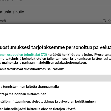
-05-07 21:18:37
a unia sinulle
estä
K
nyymi00003
-05-07 22:19:40
uostumuksesi tarjotaksemme personoitua palvelu
a ajatuskin nukkua kenenkään vieressä!!!
nen osapuolen toimittajat (73)
keräävät henkilötietoja (esim. IP-osoite ta
estä
K
 muita teknisiä keinoja tietojen tallentamiseen ja lukemiseen laitteellasi t
a mainoksia ja parhaan mahdollisen asiakaskokemuksen.
anit tarvitsevat suostumuksesi seuraaviin:
Kommentoi aloitusta...
t ja tunnistaminen laitetta skannaamalla
Ketjusta on poistettu
0
sääntöjenvastaista viestiä.
ta ja mainonnan mittaaminen
sisällön mittaaminen, yleisötutkimus ja palvelujen kehittäminen
Takaisin ylös
n laitteelle ja/tai laitteella olevien tietojen käyttö