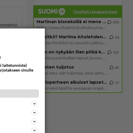
Osallistu keskusteluun
Martinan bisneksillä ei mene hyvin
330
ommentoi
https://www.iltalehti.fi/viihdeuutiset/a/c46da6ab-340f-4790-aaa7-0865eed2336 Yrityksen konkurssihakemus on tullut kärä
Tiesitkö? Martina Aitolehden isäpuoli on tämä suosittu laulaja
34
Martina Aitolehti on seurattu julkisuuden henkilö. Lähipiiriin mahtuu muitakin tunnettuja henkilöitä. Tiesitkö, että Ma
2 km on nykyään liian pitkä koulumatka
107
a
Hesarissa päivitellään lapset joutuu nyt kulkemaan 2 km kouluun jösses. Ruostefillarilla tuo matka menee vaikka miten äk
i laitetunniste)
Miesten tuijotus
45
ommentoi
arjotakseen sinulle
Mutta mies vain tuijottaa, siinä vaiheessa käännän itse pään pois. Mikä juttu? Yleensä jos joku tuijottaa tai katsoo, hä
Uusioperheen aikuiset lapset tyhjentää jääkaapin käydessään
57
Miten selvittäisitte seuraavan ongelman, meillä on uusioperhe, minulla teini-ikäiset lapset ja puolisolla aikuiset, jotk