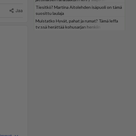
Tiesitkö? Martina Aitolehden isäpuoli on tämä
Jaa
suosittu laulaja
Muistatko Hyvät, pahat ja rumat? Tämä leffa
tv:ssä herättää kohusarjan henkiin
immat