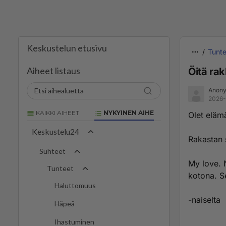
Keskustelun etusivu
Tunte
Aiheet listaus
Öitä rak
Anony
2026-
KAIKKI AIHEET
NYKYINEN AIHE
Olet eläm
Keskustelu24
Rakastan 
Suhteet
My love. N
Tunteet
kotona. Se
Haluttomuus
-naiselta
Häpeä
Ihastuminen