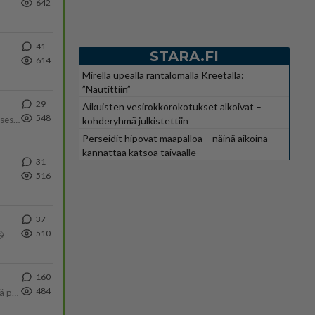
642
41
STARA.FI
614
Mirella upealla rantalomalla Kreetalla:
”Nautittiin”
29
Aikuisten vesirokkorokotukset alkoivat –
548
Yhtä paljon, kuin minä sinusta? Haaveissa ollaan kahdestaan, rauhassa ja lähennytään fyysisesti ja tutustutaan syvemmin
kohderyhmä julkistettiin
Perseidit hipovat maapalloa – näinä aikoina
kannattaa katsoa taivaalle
31
516
37
510

160
484
Tulevat tänne palstalle haukkumaan miehiä ja naljailemaan miehelle, kehuvat olevansa heitä parempia. Itse asuvat MIEHE