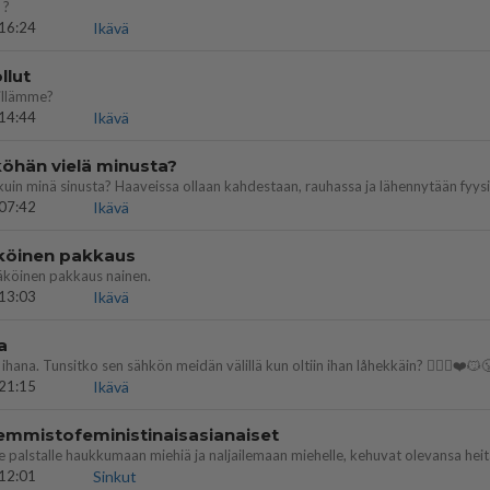
 ?
16:24
Ikävä
llut
illämme?
14:44
Ikävä
öhän vielä minusta?
07:42
Ikävä
köinen pakkaus
äköinen pakkaus nainen.
13:03
Ikävä
a
ihana. Tunsitko sen sähkön meidän välillä kun oltiin ihan låhekkäin? 👩‍❤️‍👩❤️😼
21:15
Ikävä
emmistofeministinaisasianaiset
12:01
Sinkut