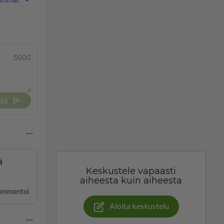
5000
tä
ä
Keskustele vapaasti
aiheesta kuin aiheesta
ommentoi
Aloita keskustelu