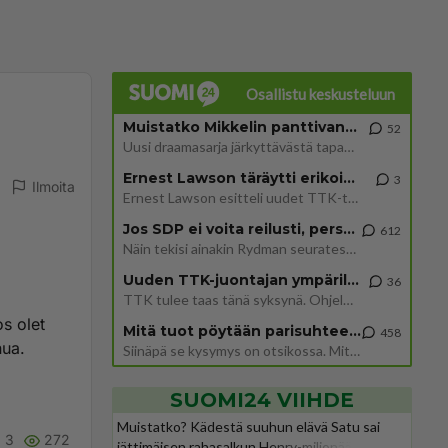
Osallistu keskusteluun
Muistatko Mikkelin panttivankidraaman?
52
Uusi draamasarja järkyttävästä tapauksesta on tulossa. Tositapahtumiin perustuva sarja ammentaa vuoden 1986 Mikkelin pan
Ernest Lawson täräytti erikoisen heiton TTK-lehdistötilaisuudessa: " Onko tässä tarkoituksena...?"
3
Ilmoita
Ernest Lawson esitteli uudet TTK-tähtioppilaat ja opettajat torstaina 6.8. lehdistölle. Tulevalla kaudella on yksi hausk
Jos SDP ei voita reilusti, persut kumoavat demokratian Suomesta
612
Näin tekisi ainakin Rydman seuratessaan idolinsa Trumpin mallia https://www.is.fi/politiikka/art-2000012187244.html
Uuden TTK-juontajan ympärillä epätietoisuus sakenee - Nyt MTV hämmentää soppaa
36
TTK tulee taas tänä syksynä. Ohjelman uudet tähtioppilaat julkistetaan torstaina 6. elokuuta klo 14 alkavassa lehdistö
os olet
Mitä tuot pöytään parisuhteessa?
458
nua.
Siinäpä se kysymys on otsikossa. Mitäpä siis tuot/toisit pöytään parisuhteessa? Oletko mies vai nainen? Koetko sen mitä
SUOMI24 VIIHDE
Muistatko? Kädestä suuhun elävä Satu sai
3
272
jättimäisen rahasalkun Henry-miljonääriltä