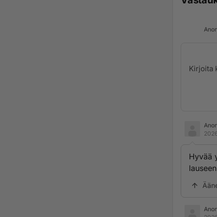
Vastau
Anon
Ano
2026
Hyvää y
lauseen
Ään
Ano