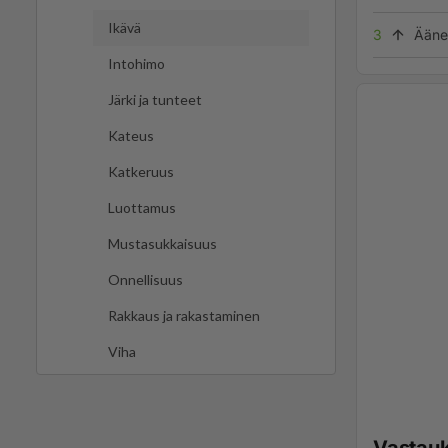
Ikävä
3
Ääne
Intohimo
Järki ja tunteet
Kateus
Katkeruus
Luottamus
Mustasukkaisuus
Onnellisuus
Rakkaus ja rakastaminen
Viha