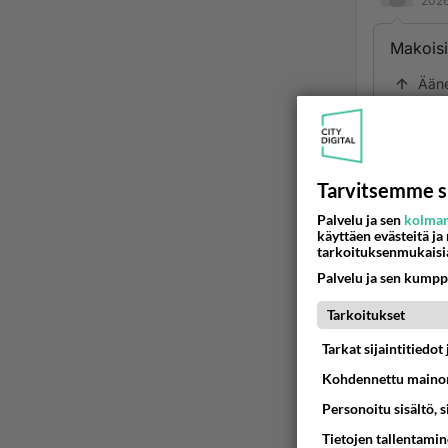
2026
Makoisi
Ään
Ano
2026
Tarvitsemme s
inhotta
Palvelu ja sen
kolman
Ään
käyttäen evästeitä ja
tarkoituksenmukaisi
Palvelu ja sen kumpp
Tarkoitukset
Tarkat sijaintitiedo
Kohdennettu mainon
Personoitu sisältö, 
Tietojen tallentamine