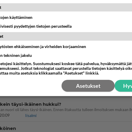
MMAT KESKUSTELUT
t
etojen käyttäminen
IKKO
KUUKAUSI
iivisesti pyydettyjen tietojen perusteella
ei voita reilusti, persut kumoavat demokratian Suomes
et
09:02
Maailman menoa
äytösten ehkäiseminen ja virheiden korjaaminen
ön tekninen jakelu
 arkuuteni
ietojesi käsittelyn. Suostumuksesi koskee tätä palvelua, hyväksymättä jä
16:54
Ikävä
mukseesi. Jotkut teknologiat saattavat perustella tietojen käsittelyä oike
uttaa muita asetuksia klikkaamalla "Asetukset" linkkiä.
Perussuomalaisten kannatus nousi rytinäll
Asetukset
Hyv
03:24
Maailman menoa
ein täysi-ikäinen hukkui?
20:09
Iisalmi
köinen