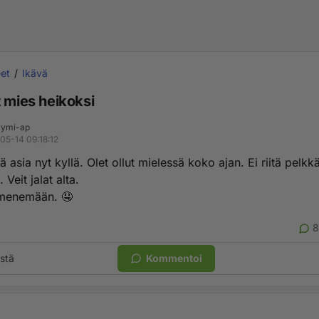
et
Ikävä
t mies heikoksi
ymi-ap
05-14 09:18:12
mä asia nyt kyllä. Olet ollut mielessä koko ajan. Ei riitä pelkk
 Veit jalat alta.
menemään. 🤤
8
stä
Kommentoi