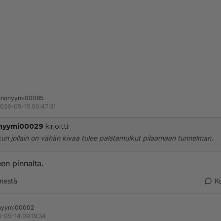
Anonyymi00085
026-05-15 00:47:31
nyymi00029
kirjoitti:
kun jollain on vähän kivaa tulee palstamulkut pilaamaan tunnelman.
een pinnalta.
nestä
K
nyymi00002
-05-14 09:19:34