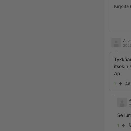
Ano
2026
Tykkään
itsekin
Ap
1
Ää
2
Se lu
1
Ä