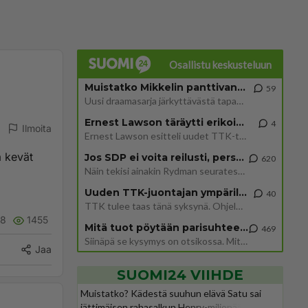
Osallistu keskusteluun
Muistatko Mikkelin panttivankidraaman?
59
Uusi draamasarja järkyttävästä tapauksesta on tulossa. Tositapahtumiin perustuva sarja ammentaa vuoden 1986 Mikkelin pan
Ernest Lawson täräytti erikoisen heiton TTK-lehdistötilaisuudessa: " Onko tässä tarkoituksena...?"
4
Ilmoita
Ernest Lawson esitteli uudet TTK-tähtioppilaat ja opettajat torstaina 6.8. lehdistölle. Tulevalla kaudella on yksi hausk
ä kevät
Jos SDP ei voita reilusti, persut kumoavat demokratian Suomesta
620
Näin tekisi ainakin Rydman seuratessaan idolinsa Trumpin mallia https://www.is.fi/politiikka/art-2000012187244.html
Uuden TTK-juontajan ympärillä epätietoisuus sakenee - Nyt MTV hämmentää soppaa
40
TTK tulee taas tänä syksynä. Ohjelman uudet tähtioppilaat julkistetaan torstaina 6. elokuuta klo 14 alkavassa lehdistö
8
1455
Mitä tuot pöytään parisuhteessa?
469
Siinäpä se kysymys on otsikossa. Mitäpä siis tuot/toisit pöytään parisuhteessa? Oletko mies vai nainen? Koetko sen mitä
Jaa
SUOMI24 VIIHDE
Muistatko? Kädestä suuhun elävä Satu sai
jättimäisen rahasalkun Henry-miljonääriltä