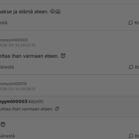
aakse ja elämä eteen. 🤭🤗
estä
K
Anonyymi00003
026-05-14 09:20:19
ottaa ihan varmaan eteen. 😈
änestä
K
Anonyymi00015
026-05-14 09:28:25
nyymi00003
kirjoitti:
ottaa ihan varmaan eteen. 😈
😇
Äänestä
K