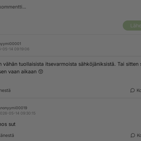
Lähe
nyymi00001
-05-14 09:19:06
 vähän tuollaisista itsevarmoista sähköjäniksistä. Tai sitten 
 sen vaan aikaan 😚
nestä
K
Anonyymi00019
026-05-14 09:30:15
mos sut
änestä
K