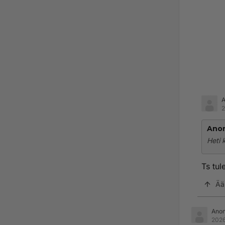
2
Ano
Heti 
Ts tul
Ää
Ano
2026