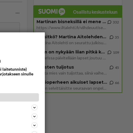
Osallistu keskusteluun
Martinan bisneksillä ei mene hyvin
332
https://www.iltalehti.fi/viihdeuutiset/a/c46da6ab-340f-4790-aaa7-0865eed2336 Yrityksen konkurssihakemus on tullut kärä
Tiesitkö? Martina Aitolehden isäpuoli on tämä suosittu laulaja
35
Martina Aitolehti on seurattu julkisuuden henkilö. Lähipiiriin mahtuu muitakin tunnettuja henkilöitä. Tiesitkö, että Ma
elman.
2 km on nykyään liian pitkä koulumatka
109
Hesarissa päivitellään lapset joutuu nyt kulkemaan 2 km kouluun jösses. Ruostefillarilla tuo matka menee vaikka miten äk
a
ommentoi
Miesten tuijotus
45
i laitetunniste)
Mutta mies vain tuijottaa, siinä vaiheessa käännän itse pään pois. Mikä juttu? Yleensä jos joku tuijottaa tai katsoo, hä
arjotakseen sinulle
Uusioperheen aikuiset lapset tyhjentää jääkaapin käydessään
66
Miten selvittäisitte seuraavan ongelman, meillä on uusioperhe, minulla teini-ikäiset lapset ja puolisolla aikuiset, jotk
ommentoi