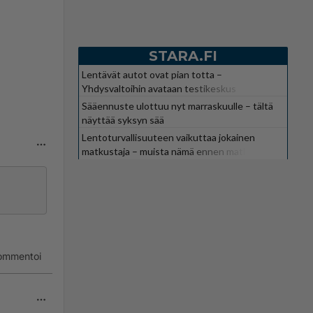
STARA.FI
Lentävät autot ovat pian totta –
Yhdysvaltoihin avataan testikeskus
Sääennuste ulottuu nyt marraskuulle – tältä
näyttää syksyn sää
Lentoturvallisuuteen vaikuttaa jokainen
matkustaja – muista nämä ennen matkaa
ommentoi