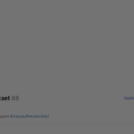
kset
88
Vanh
yymi (
Kirjaudu
/
Rekisteröidy
)