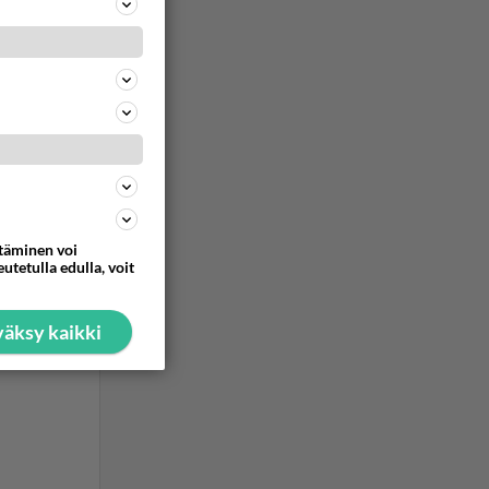
ttäminen voi
utetulla edulla, voit
äksy kaikki