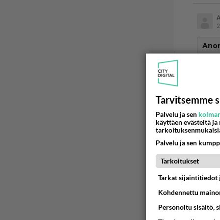
2
Ano
Se lu
Heti k
Tarvitsemme s
4
Palvelu ja sen
kolman
käyttäen evästeitä ja
tarkoituksenmukaisi
2
Palvelu ja sen kumpp
Ano
Tarkoitukset
Se lu
Tarkat sijaintitiedo
No aij
Kohdennettu mainon
Personoitu sisältö, 
Ää