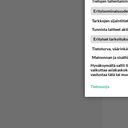
Tietojen tallentamine
Erityisominaisuude
Tarkkojen sijaintiti
Tunnista laitteet akt
Erityiset tarkoituks
Tietoturva, väärink
Mainonnan ja sisäll
Hyväksymällä sallit t
vaikuttaa asiakaskoke
vastustaa tätä tai mu
Tietosuoja