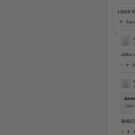
Lippa t
Ään
2
Joku 
1
Ä
2
Ano
Joku 
🤩🤩
2