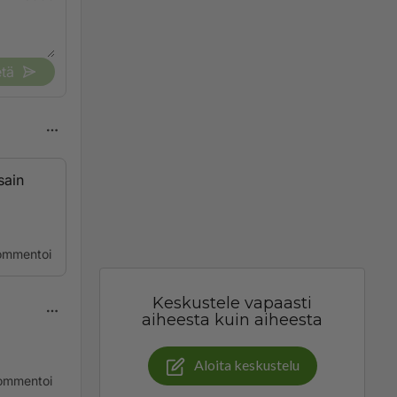
tä
sain
ommentoi
Keskustele vapaasti
aiheesta kuin aiheesta
Aloita keskustelu
ommentoi