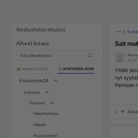
Keskustelun etusivu
Tunte
Aiheet listaus
Sait mu
Anony
2026-
KAIKKI AIHEET
NYKYINEN AIHE
Yllätti tä
nyt syyksi.
Keskustelu24
Pannaan 
Suhteet
Tunteet
2
Ääne
Haluttomuus
Häpeä
Ihastuminen