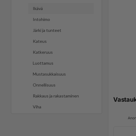
Ikävä
Intohimo
Järki ja tunteet
Kateus
Katkeruus
Luottamus
Mustasukkaisuus
Onnellisuus
Rakkaus ja rakastaminen
Vastau
Viha
Anon