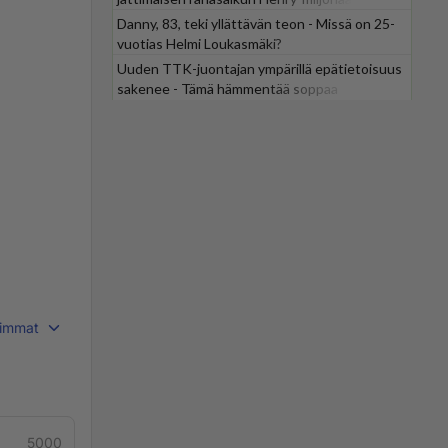
Danny, 83, teki yllättävän teon - Missä on 25-
vuotias Helmi Loukasmäki?
Uuden TTK-juontajan ympärillä epätietoisuus
sakenee - Tämä hämmentää soppaa
immat
5000