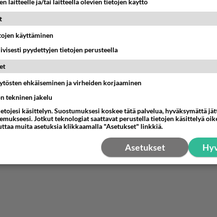
n laitteelle ja/tai laitteella olevien tietojen käyttö
t
etojen käyttäminen
iivisesti pyydettyjen tietojen perusteella
et
äytösten ehkäiseminen ja virheiden korjaaminen
ön tekninen jakelu
ietojesi käsittelyn. Suostumuksesi koskee tätä palvelua, hyväksymättä jä
mukseesi. Jotkut teknologiat saattavat perustella tietojen käsittelyä oike
uttaa muita asetuksia klikkaamalla "Asetukset" linkkiä.
Asetukset
Hyv