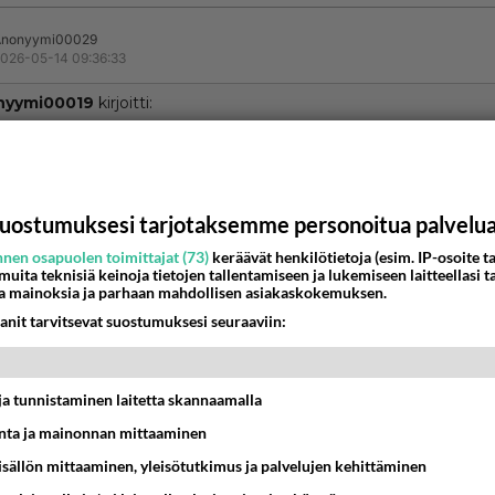
Anonyymi00029
026-05-14 09:36:33
nyymi00019
kirjoitti:
mos sut
un jollain on vähän kivaa tulee palstamulkut pilaamaan tunn
uostumuksesi tarjotaksemme personoitua palvelu
Äänestä
K
nen osapuolen toimittajat (73)
keräävät henkilötietoja (esim. IP-osoite ta
 muita teknisiä keinoja tietojen tallentamiseen ja lukemiseen laitteellasi t
Anonyymi00067
a mainoksia ja parhaan mahdollisen asiakaskokemuksen.
026-05-14 10:28:22
anit tarvitsevat suostumuksesi seuraaviin:
nyymi00019
kirjoitti:
mos sut
t ja tunnistaminen laitetta skannaamalla
aa. 🫨🫨
ta ja mainonnan mittaaminen
sisällön mittaaminen, yleisötutkimus ja palvelujen kehittäminen
nestä
K