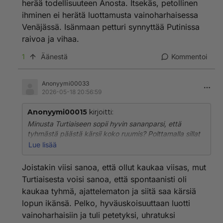
herää todellisuuteen Anosta. Itsekäs, petollinen
ihminen ei herätä luottamusta vainoharhaisessa
Venäjässä. Isänmaan petturi synnyttää Putinissa
raivoa ja vihaa.
1
Äänestä
Kommentoi
Anonyymi00033
2026-05-18 20:56:59
Anonyymi00015
kirjoitti:
Minusta Turtiaiseen sopii hyvin sananparsi, että
tyhmästä päästä kärsii koko ruumis? Polttamalla sillat
takanaan Suomeen tuskin tulee edes mieleen edes
Lue lisää
ajatusta kotiinpaluusta, kun Venäjä herää
todellisuuteen Anosta. Itsekäs, petollinen ihminen ei
Joistakin viisi sanoa, että ollut kaukaa viisas, mut
herätä luottamusta vainoharhaisessa Venäjässä.
Turtiaisesta voisi sanoa, että spontaanisti oli
Isänmaan petturi synnyttää Putinissa raivoa ja vihaa.
kaukaa tyhmä, ajattelematon ja siitä saa kärsiä
lopun ikänsä. Pelko, hyväuskoisuuttaan luotti
vainoharhaisiin ja tuli petetyksi, uhratuksi