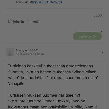
Anonyymi (
Kirjaudu
/
Rekisteröidy
)
5000
Lähetä
Anonyymi00001
2026-05-17 21:50:19
Turtiainen keskittyi puheessaan arvostelemaan
Suomea, joka on hänen mukaansa ”vihamielinen
valtio” ja muodostaa ”kokoaan suuremman uhan”
Venäjälle.
Turtiaisen mukaan Suomea hallitsee nyt
”korruptoitunut poliittinen luokka”, joka on
luovuttanut maan anglosaksisille valloille, Natolle