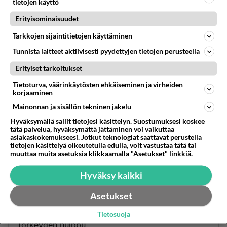
tietojen käyttö
Anonyymi00014
2026-05-18 09:26:58
Erityisominaisuudet
Tarkkojen sijaintitietojen käyttäminen
Tunkua vaan riittää itään, eikö se Siperia
opettanutkaan?
Tunnista laitteet aktiivisesti pyydettyjen tietojen perusteella
Äänestä
Kommentoi
Erityiset tarkoitukset
Tietoturva, väärinkäytösten ehkäiseminen ja virheiden
korjaaminen
Anonyymi00019
2026-05-18 14:37:33
Mainonnan ja sisällön tekninen jakelu
Hyväksymällä sallit tietojesi käsittelyn. Suostumuksesi koskee
pönt töjen keskusteluaihe tur puu tiainen
tätä palvelua, hyväksymättä jättäminen voi vaikuttaa
onko mitään hullumpaa
asiakaskokemukseesi. Jotkut teknologiat saattavat perustella
tietojen käsittelyä oikeutetulla edulla, voit vastustaa tätä tai
nollakorkomiesten puuhaa sian kuluksi
muuttaa muita asetuksia klikkaamalla "Asetukset" linkkiä.
Äänestä
Kommentoi
Hyväksy kaikki
Anonyymi00020
Asetukset
2026-05-18 14:45:28
Tietosuoja
Törkeyden huippu,