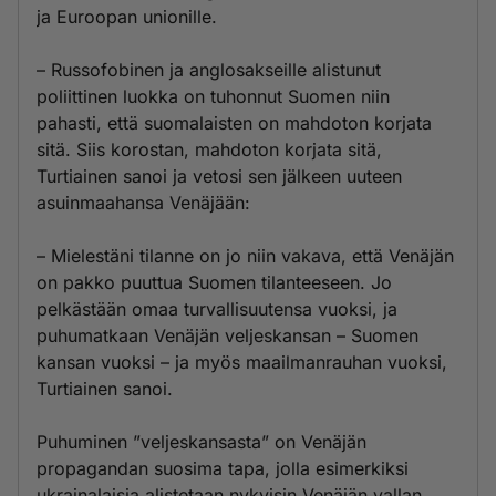
ja Euroopan unionille.
– Russofobinen ja anglosakseille alistunut
poliittinen luokka on tuhonnut Suomen niin
pahasti, että suomalaisten on mahdoton korjata
sitä. Siis korostan, mahdoton korjata sitä,
Turtiainen sanoi ja vetosi sen jälkeen uuteen
asuinmaahansa Venäjään:
– Mielestäni tilanne on jo niin vakava, että Venäjän
on pakko puuttua Suomen tilanteeseen. Jo
pelkästään omaa turvallisuutensa vuoksi, ja
puhumatkaan Venäjän veljeskansan – Suomen
kansan vuoksi – ja myös maailmanrauhan vuoksi,
Turtiainen sanoi.
Puhuminen ”veljeskansasta” on Venäjän
propagandan suosima tapa, jolla esimerkiksi
ukrainalaisia alistetaan nykyisin Venäjän vallan