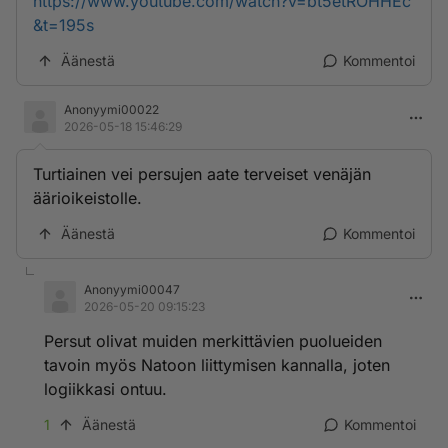
https://www.youtube.com/watch?v=bt5etROHHEc
&t=195s
Äänestä
Kommentoi
Anonyymi00022
2026-05-18 15:46:29
Turtiainen vei persujen aate terveiset venäjän
äärioikeistolle.
Äänestä
Kommentoi
Anonyymi00047
2026-05-20 09:15:23
Persut olivat muiden merkittävien puolueiden
tavoin myös Natoon liittymisen kannalla, joten
logiikkasi ontuu.
1
Äänestä
Kommentoi