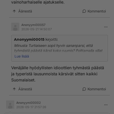
vainoharhaiselle ajatukselle.
Äänestä
Kommentoi
Anonyymi00057
2026-05-21 14:50:07
Anonyymi00015
kirjoitti:
Minusta Turtiaiseen sopii hyvin sananparsi, että
tyhmästä päästä kärsii koko ruumis? Polttamalla sillat
takanaan Suomeen tuskin tulee edes mieleen edes
Lue lisää
ajatusta kotiinpaluusta, kun Venäjä herää
todellisuuteen Anosta. Itsekäs, petollinen ihminen ei
Venäjälle hyödyllisten idioottien tyhmästä päästä
herätä luottamusta vainoharhaisessa Venäjässä.
ja typeristä lausunnoista kärsivät sitten kaikki
Isänmaan petturi synnyttää Putinissa raivoa ja vihaa.
Suomalaiset.
Äänestä
Kommentoi
Anonyymi00002
2026-05-17 21:57:26