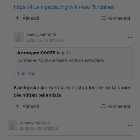
https://fi.wikipedia.org/wiki/Ano_Turtiainen
Äänestä
Kommentoi
Anonyymi00038
2026-05-19 06:59:05
Anonyymi00035
kirjoitti:
Turtiainen löysi henkisen kotinsa Venäjältä.
Lukekaa ihan loppuun asti.....
Lue lisää
https://fi.wikipedia.org/wiki/Ano_Turtiainen
Kaikkipskaska tyhmiä kiinostaa lue ite noita kunei
ole mittän tekemistä
Äänestä
Kommentoi
Anonyymi00036
2026-05-19 06:32:08