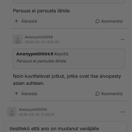
Persuus ei persusta lähde.
Äänestä
Kommentoi
Anonyymi00058
2026-05-21 14:51:47
Anonyymi00049
kirjoitti:
Persuus ei persusta lähde.
Noin kuvittelevat jotkut, jotka ovat itse aivopesty
asian suhteen.
Äänestä
Kommentoi
Anonyymi00050
2026-05-20 17:06:10
tiesittekö että ano on muutanut venäjälle