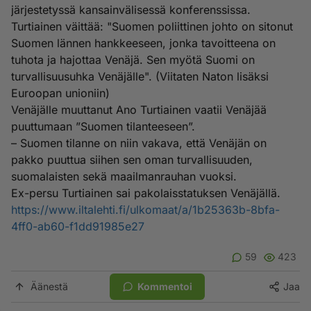
järjestetyssä kansainvälisessä konferenssissa.
Turtiainen väittää: "Suomen poliittinen johto on sitonut
Suomen lännen hankkeeseen, jonka tavoitteena on
tuhota ja hajottaa Venäjä. Sen myötä Suomi on
turvallisuusuhka Venäjälle". (Viitaten Naton lisäksi
Euroopan unioniin)
Venäjälle muuttanut Ano Turtiainen vaatii Venäjää
puuttumaan ”Suomen tilanteeseen”.
– Suomen tilanne on niin vakava, että Venäjän on
pakko puuttua siihen sen oman turvallisuuden,
suomalaisten sekä maailmanrauhan vuoksi.
Ex-persu Turtiainen sai pakolaisstatuksen Venäjällä.
https://www.iltalehti.fi/ulkomaat/a/1b25363b-8bfa-
4ff0-ab60-f1dd91985e27
59
423
Äänestä
Kommentoi
Jaa