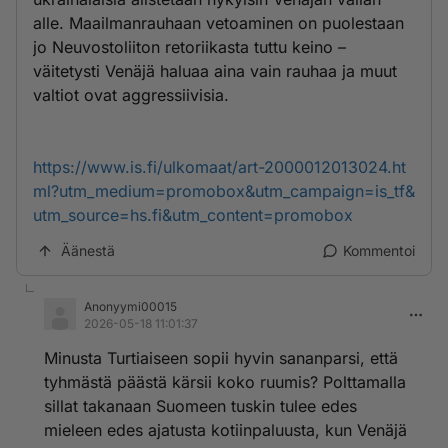
alle. Maailmanrauhaan vetoaminen on puolestaan
jo Neuvostoliiton retoriikasta tuttu keino –
väitetysti Venäjä haluaa aina vain rauhaa ja muut
valtiot ovat aggressiivisia.
https://www.is.fi/ulkomaat/art-2000012013024.ht
ml?utm_medium=promobox&utm_campaign=is_tf&
utm_source=hs.fi&utm_content=promobox
Äänestä
Kommentoi
Anonyymi00015
2026-05-18 11:01:37
Minusta Turtiaiseen sopii hyvin sananparsi, että
tyhmästä päästä kärsii koko ruumis? Polttamalla
sillat takanaan Suomeen tuskin tulee edes
mieleen edes ajatusta kotiinpaluusta, kun Venäjä