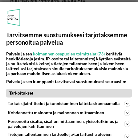
puu tiaisista ymmärrä selvää ota
Äänestä
Kommentoi
Anonyymi00010
2026-05-18 06:57:01
Tarvitsemme suostumuksesi tarjotaksemme
personoitua palvelua
Surullista, että Suomalainen hörähtää tuollaiseen
salaliittoteoriauskoon.
Palvelu ja sen
kolmannen osapuolen toimittajat (73)
keräävät
henkilötietoja (esim. IP-osoite tai laitetunniste) käyttäen evästeitä
ja muita teknisiä keinoja tietojen tallentamiseen ja lukemiseen
Äänestä
Kommentoi
laitteellasi tarjotakseen sinulle tarkoituksenmukaisia mainoksia
ja parhaan mahdollisen asiakaskokemuksen.
Anonyymi00013
Palvelu ja sen kumppanit tarvitsevat suostumuksesi seuraaviin:
2026-05-18 09:21:24
Tarkoitukset
Vaikka Turtiaisella saattaisi ollakin fiksuja pointteja
Tarkat sijaintitiedot ja tunnistaminen laitetta skannaamalla
niin ei ole oikein tuolla tavalla ilmaista asia koska
Kohdennettu mainonta ja mainonnan mittaaminen
tuohon voi liittyä oikeasti "vaaran siemen".
Personoitu sisältö, sisällön mittaaminen, yleisötutkimus ja
Äänestä
Kommentoi
palvelujen kehittäminen
Tietojen tallentaminen laitteelle ja/tai laitteella olevien