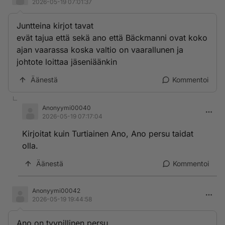
2026-05-19 07:01:37
Juntteina kirjot tavat
evät tajua että sekä ano että Bäckmanni ovat koko
ajan vaarassa koska valtio on vaarallunen ja
johtote loittaa jäseniäänkin
Äänestä
Kommentoi
Anonyymi00040
2026-05-19 07:17:04
Kirjoitat kuin Turtiainen Ano, Ano persu taidat
olla.
Äänestä
Kommentoi
Anonyymi00042
2026-05-19 19:44:58
Ano on tyypillinen persu.