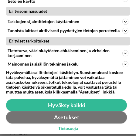
1
Äänestä
Kommentoi
tietojen käyttö
Erityisominaisuudet
Anonyymi00305
Tarkkojen sijaintitietojen käyttäminen
2026-07-14 12:04:17
Tunnista laitteet aktiivisesti pyydettyjen tietojen perusteella
Anonyymi00136
kirjoitti:
Erityiset tarkoitukset
Olet kuuma, kun kieltäydyt! Nami!
Tietoturva, väärinkäytösten ehkäiseminen ja virheiden
korjaaminen
Jo vähän vanha ketju mut keskustelijat tässäkin
ketjussa näyttää olevan teinejä ….. taas!
Mainonnan ja sisällön tekninen jakelu
Hyväksymällä sallit tietojesi käsittelyn. Suostumuksesi koskee
tätä palvelua, hyväksymättä jättäminen voi vaikuttaa
Teineille oo ihan omia keskustelupalstoja pilvin
asiakaskokemukseesi. Jotkut teknologiat saattavat perustella
pimein menkää sinne tää on aikuisille.
tietojen käsittelyä oikeutetulla edulla, voit vastustaa tätä tai
muuttaa muita asetuksia klikkaamalla "Asetukset" linkkiä.
1
Äänestä
Kommentoi
Hyväksy kaikki
Anonyymi00009
Asetukset
2026-05-19 22:08:25
Tietosuoja
HP 😍JF