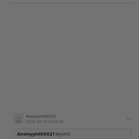
Anonyymi00022
2026-05-19 23:06:23
Anonyymi00021
kirjoitti: