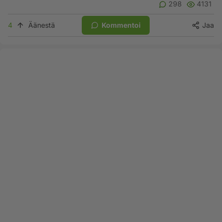
298
4131
4
Äänestä
Kommentoi
Jaa