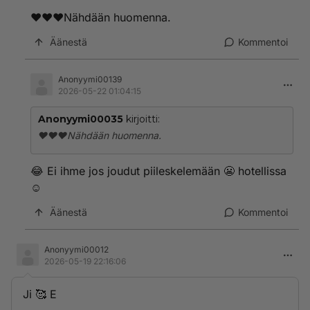
❤️❤️❤️Nähdään huomenna.
Äänestä
Kommentoi
Anonyymi00139
2026-05-22 01:04:15
Anonyymi00035
kirjoitti:
❤️❤️❤️Nähdään huomenna.
😂 Ei ihme jos joudut piileskelemään 😬 hotellissa
☺️
Äänestä
Kommentoi
Anonyymi00012
2026-05-19 22:16:06
Ji 🥰 E