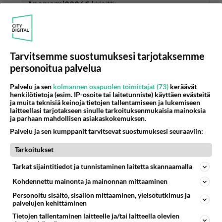
Anonyymi00046
kirjoitti:
Joo
Sovittu!
Tarvitsemme suostumuksesi tarjotaksemme
Äänestä
Kommentoi
personoitua palvelua
Anonyymi00284
Palvelu ja sen
kolmannen osapuolen toimittajat (73)
keräävät
2026-06-24 02:32:03
henkilötietoja (esim. IP-osoite tai laitetunniste) käyttäen evästeitä
ja muita teknisiä keinoja tietojen tallentamiseen ja lukemiseen
Juhannuksena rakastelemaan päästiin jq
laitteellasi tarjotakseen sinulle tarkoituksenmukaisia mainoksia
ja parhaan mahdollisen asiakaskokemuksen.
Sumpit pihisi ja saatiin maistella letun viuhakkeita
Palvelu ja sen kumppanit tarvitsevat suostumuksesi seuraaviin:
🫣
Tarkoitukset
Äänestä
Kommentoi
Tarkat sijaintitiedot ja tunnistaminen laitetta skannaamalla
Anonyymi00287
Kohdennettu mainonta ja mainonnan mittaaminen
2026-06-24 13:13:06
Personoitu sisältö, sisällön mittaaminen, yleisötutkimus ja
palvelujen kehittäminen
Taitaa olla teinit asialla täss ketjussa. 😏
Tietojen tallentaminen laitteelle ja/tai laitteella olevien