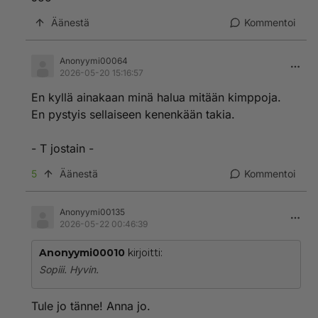
Äänestä
Kommentoi
Anonyymi00064
2026-05-20 15:16:57
En kyllä ainakaan minä halua mitään kimppoja.
En pystyis sellaiseen kenenkään takia.
- T jostain -
5
Äänestä
Kommentoi
Anonyymi00135
2026-05-22 00:46:39
Anonyymi00010
kirjoitti:
Sopiii. Hyvin.
Tule jo tänne! Anna jo.