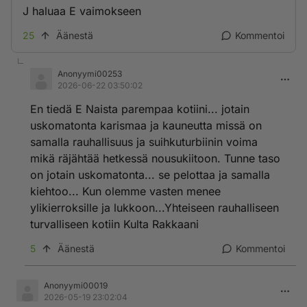
J haluaa E vaimokseen
25
Äänestä
Kommentoi
Anonyymi00253
2026-06-22 03:50:02
En tiedä E Naista parempaa kotiini... jotain
uskomatonta karismaa ja kauneutta missä on
samalla rauhallisuus ja suihkuturbiinin voima
mikä räjähtää hetkessä nousukiitoon. Tunne taso
on jotain uskomatonta... se pelottaa ja samalla
kiehtoo... Kun olemme vasten menee
ylikierroksille ja lukkoon...Yhteiseen rauhalliseen
turvalliseen kotiin Kulta Rakkaani
5
Äänestä
Kommentoi
Anonyymi00019
2026-05-19 23:02:04