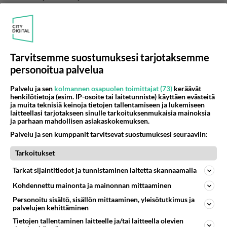
Äänestä
Kommentoi
Anonyymi00086
2026-06-02 07:35:34
Tarvitsemme suostumuksesi tarjotaksemme
personoitua palvelua
Anonyymi00061
kirjoitti:
Ihme jeesustelija?
Palvelu ja sen
kolmannen osapuolen toimittajat (73)
keräävät
henkilötietoja (esim. IP-osoite tai laitetunniste) käyttäen evästeitä
ja muita teknisiä keinoja tietojen tallentamiseen ja lukemiseen
Osasko äitis koskaan vastata sinun kysymyksiin
laitteellasi tarjotakseen sinulle tarkoituksenmukaisia mainoksia
mtn?
ja parhaan mahdollisen asiakaskokemuksen.
Palvelu ja sen kumppanit tarvitsevat suostumuksesi seuraaviin:
Äänestä
Kommentoi
Tarkoitukset
Anonyymi00088
Tarkat sijaintitiedot ja tunnistaminen laitetta skannaamalla
2026-06-02 07:37:31
Kohdennettu mainonta ja mainonnan mittaaminen
Anonyymi00020
kirjoitti:
Personoitu sisältö, sisällön mittaaminen, yleisötutkimus ja
Se jos mikä on tahallista satuttamista on
palvelujen kehittäminen
stalkkaaminen ja se tiedoksi, ettei nainen ole koskaan
Tietojen tallentaminen laitteelle ja/tai laitteella olevien