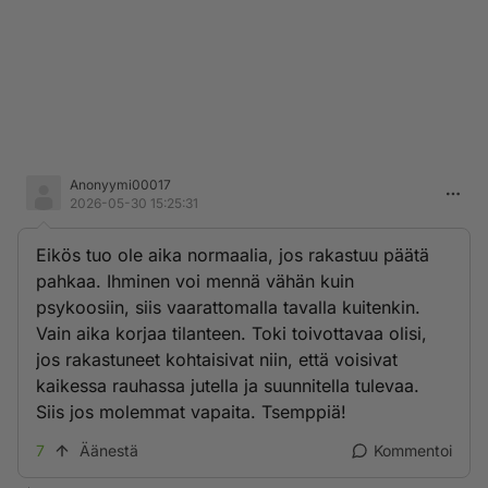
Anonyymi00017
2026-05-30 15:25:31
Eikös tuo ole aika normaalia, jos rakastuu päätä
pahkaa. Ihminen voi mennä vähän kuin
psykoosiin, siis vaarattomalla tavalla kuitenkin.
Vain aika korjaa tilanteen. Toki toivottavaa olisi,
jos rakastuneet kohtaisivat niin, että voisivat
kaikessa rauhassa jutella ja suunnitella tulevaa.
Siis jos molemmat vapaita. Tsemppiä!
7
Äänestä
Kommentoi