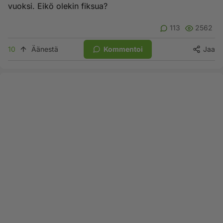
vuoksi. Eikö olekin fiksua?
113
2562
10
Äänestä
Kommentoi
Jaa