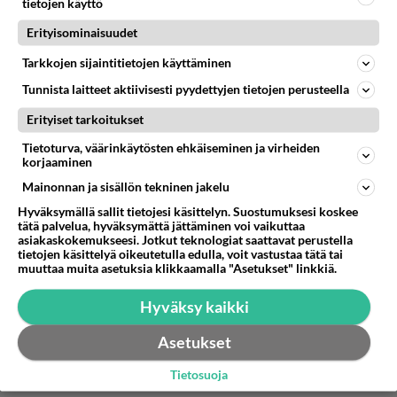
ollut kiinnostunut sinusta millääm tavalla!!
tietojen käyttö
Erityisominaisuudet
Sää latelet gubbe tällä herjahahmollas @WT aika
Tarkkojen sijaintitietojen käyttäminen
itsestään selviä asioita. Tee Tee
Tunnista laitteet aktiivisesti pyydettyjen tietojen perusteella
Äänestä
Kommentoi
Erityiset tarkoitukset
Anonyymi00097
Tietoturva, väärinkäytösten ehkäiseminen ja virheiden
korjaaminen
2026-06-02 12:41:05
Mainonnan ja sisällön tekninen jakelu
Tahallista satuttamista on tutustua varattuna
Hyväksymällä sallit tietojesi käsittelyn. Suostumuksesi koskee
kertomatta olevan varattu.
tätä palvelua, hyväksymättä jättäminen voi vaikuttaa
asiakaskokemukseesi. Jotkut teknologiat saattavat perustella
1
Äänestä
Kommentoi
tietojen käsittelyä oikeutetulla edulla, voit vastustaa tätä tai
muuttaa muita asetuksia klikkaamalla "Asetukset" linkkiä.
Anonyymi00101
Hyväksy kaikki
2026-06-03 12:23:45
Asetukset
Anonyymi00086
kirjoitti:
Osasko äitis koskaan vastata sinun kysymyksiin mtn?
Tietosuoja