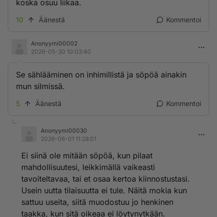
koska osuu liikaa.
10
Äänestä
Kommentoi
Anonyymi00002
2026-05-30 10:03:40
Se sählääminen on inhimillistä ja söpöä ainakin
mun silmissä.
5
Äänestä
Kommentoi
Anonyymi00030
2026-06-01 11:28:01
Ei siinä ole mitään söpöä, kun pilaat
mahdollisuutesi, leikkimällä vaikeasti
tavoiteltavaa, tai et osaa kertoa kiinnostustasi.
Usein uutta tilaisuutta ei tule. Näitä mokia kun
sattuu useita, siitä muodostuu jo henkinen
taakka, kun sitä oikeaa ei löytynytkään.