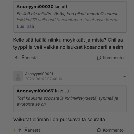
Anonyymi00030
kirjoitti:
Ei siinä ole mitään söpöä, kun pilaat mahdollisuutesi,
leikkimällä vaikeasti tavoiteltavaa, tai et osaa kertoa
kiinnostustasi. Usein uutta tilaisuutta ei tule. Näitä
Lue lisää
mokia kun sattuu useita, siitä muodostuu jo henkinen
taakka, kun sitä oikeaa ei löytynytkään.
Kelle sää täällä niinku möykkäät ja mistä? Chillaa
tyyppi ja veä vaikka nollaukset kosanderilla esim
Äänestä
Kommentoi
Anonyymi00091
2026-06-02 07:40:10
Anonyymi00067
kirjoitti:
Tosi kaukana söpöstä ja inhimillisyydestä, tyhmää ja
avutonta se on.
Vaikutat elämän iloa pursuavalta seuralta
1
Äänestä
Kommentoi