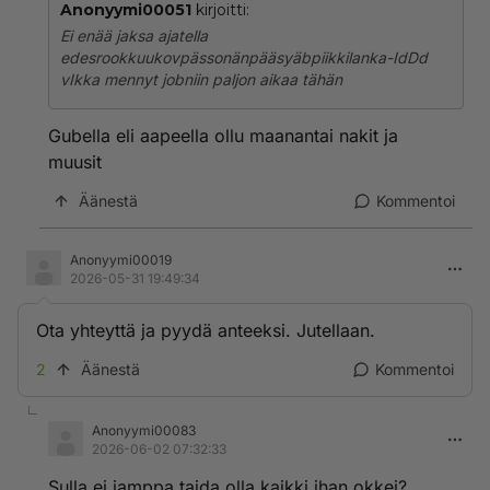
Anonyymi00051
kirjoitti:
Ei enää jaksa ajatella
edesrookkuukovpässonänpääsyäbpiikkilanka-IdDd
vIkka mennyt jobniin paljon aikaa tähän
Gubella eli aapeella ollu maanantai nakit ja
muusit
Äänestä
Kommentoi
Anonyymi00019
2026-05-31 19:49:34
Ota yhteyttä ja pyydä anteeksi. Jutellaan.
2
Äänestä
Kommentoi
Anonyymi00083
2026-06-02 07:32:33
Sulla ei jamppa taida olla kaikki ihan okkei?