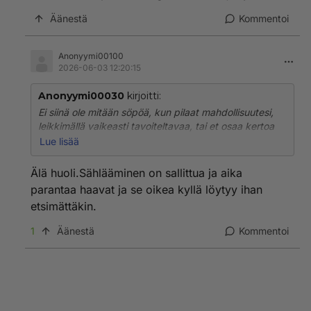
Äänestä
Kommentoi
Anonyymi00100
2026-06-03 12:20:15
Anonyymi00030
kirjoitti:
Ei siinä ole mitään söpöä, kun pilaat mahdollisuutesi,
leikkimällä vaikeasti tavoiteltavaa, tai et osaa kertoa
kiinnostustasi. Usein uutta tilaisuutta ei tule. Näitä
Lue lisää
mokia kun sattuu useita, siitä muodostuu jo henkinen
taakka, kun sitä oikeaa ei löytynytkään.
Älä huoli.Sählääminen on sallittua ja aika
parantaa haavat ja se oikea kyllä löytyy ihan
etsimättäkin.
1
Äänestä
Kommentoi