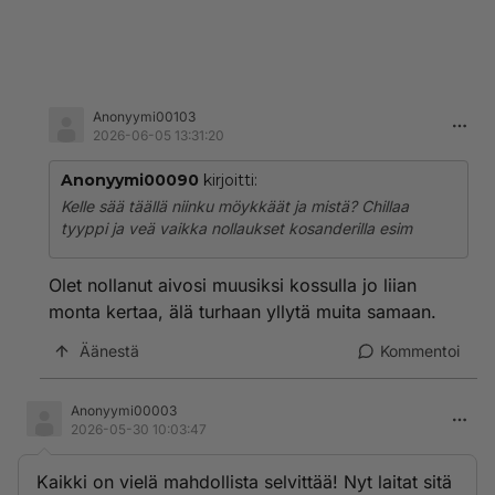
Anonyymi00103
2026-06-05 13:31:20
Anonyymi00090
kirjoitti:
Kelle sää täällä niinku möykkäät ja mistä? Chillaa
tyyppi ja veä vaikka nollaukset kosanderilla esim
Olet nollanut aivosi muusiksi kossulla jo liian
monta kertaa, älä turhaan yllytä muita samaan.
Äänestä
Kommentoi
Anonyymi00003
2026-05-30 10:03:47
Kaikki on vielä mahdollista selvittää! Nyt laitat sitä