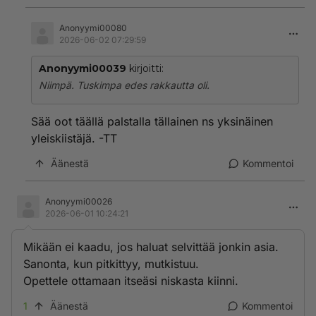
Anonyymi00080
2026-06-02 07:29:59
Anonyymi00039
kirjoitti:
Niimpä. Tuskimpa edes rakkautta oli.
Sää oot täällä palstalla tällainen ns yksinäinen
yleiskiistäjä. -TT
Äänestä
Kommentoi
Anonyymi00026
2026-06-01 10:24:21
Mikään ei kaadu, jos haluat selvittää jonkin asia.
Sanonta, kun pitkittyy, mutkistuu.
Opettele ottamaan itseäsi niskasta kiinni.
1
Äänestä
Kommentoi