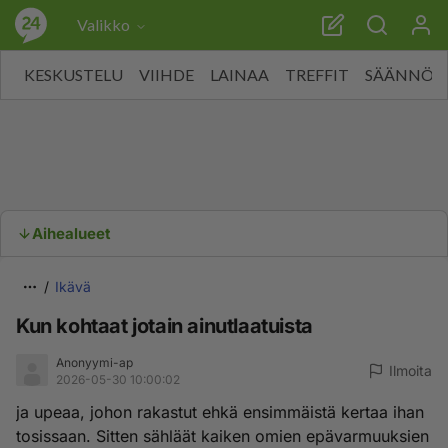
Valikko
KESKUSTELU
VIIHDE
LAINAA
TREFFIT
SÄÄNNÖT
Aihealueet
Ikävä
Kun kohtaat jotain ainutlaatuista
Anonyymi-ap
Ilmoita
2026-05-30 10:00:02
ja upeaa, johon rakastut ehkä ensimmäistä kertaa ihan
tosissaan. Sitten sähläät kaiken omien epävarmuuksien