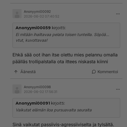
Anonyymi00092
2026-06-02 07:40:52
Anonyymi00059
kirjoitti:
Ei mitään ihailtavaa pelata toisen tunteilla. Söpöä…
vtut, kuvottavaa!
Ehkä sää oot ihan itse olettu mies pelannu omalla
päälläs trollipalstalla ota ittees niskasta kiinni
Äänestä
Kommentoi
Anonyymi00098
2026-06-02 17:56:31
Anonyymi00091
kirjoitti:
Vaikutat elämän iloa pursuavalta seuralta
Sinä vaikutat passiivis-agressiiviselta ja tylsältä.