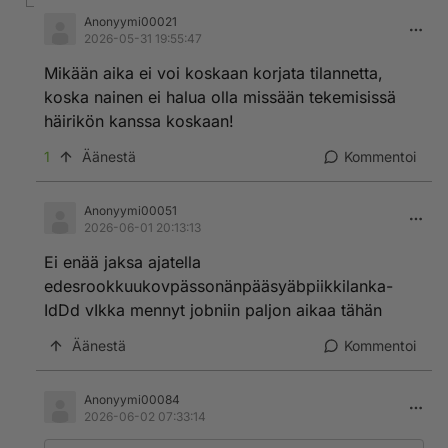
Anonyymi00021
2026-05-31 19:55:47
Mikään aika ei voi koskaan korjata tilannetta,
koska nainen ei halua olla missään tekemisissä
häirikön kanssa koskaan!
1
Äänestä
Kommentoi
Anonyymi00051
2026-06-01 20:13:13
Ei enää jaksa ajatella
edesrookkuukovpässonänpääsyäbpiikkilanka-
IdDd vIkka mennyt jobniin paljon aikaa tähän
Äänestä
Kommentoi
Anonyymi00084
2026-06-02 07:33:14