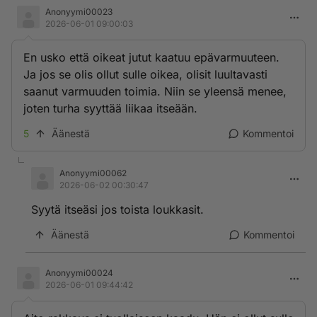
Anonyymi00023
2026-06-01 09:00:03
En usko että oikeat jutut kaatuu epävarmuuteen.
Ja jos se olis ollut sulle oikea, olisit luultavasti
saanut varmuuden toimia. Niin se yleensä menee,
joten turha syyttää liikaa itseään.
5
Äänestä
Kommentoi
Anonyymi00062
2026-06-02 00:30:47
Syytä itseäsi jos toista loukkasit.
Äänestä
Kommentoi
Anonyymi00024
2026-06-01 09:44:42