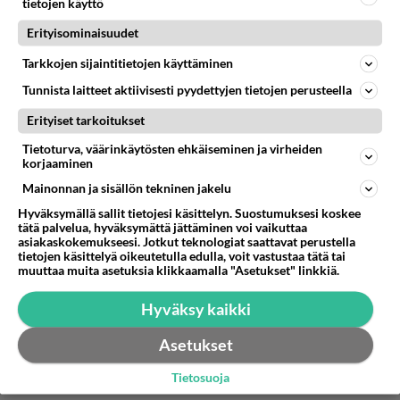
tietojen käyttö
Juu ja laiskimmat vassarit jättää oman osuuden
Erityisominaisuudet
tekemättä. Kommuunit ei toimi koskaan.
Tarkkojen sijaintitietojen käyttäminen
1
Äänestä
Kommentoi
Tunnista laitteet aktiivisesti pyydettyjen tietojen perusteella
Erityiset tarkoitukset
Tietoturva, väärinkäytösten ehkäiseminen ja virheiden
korjaaminen
Mainonnan ja sisällön tekninen jakelu
Hyväksymällä sallit tietojesi käsittelyn. Suostumuksesi koskee
tätä palvelua, hyväksymättä jättäminen voi vaikuttaa
asiakaskokemukseesi. Jotkut teknologiat saattavat perustella
tietojen käsittelyä oikeutetulla edulla, voit vastustaa tätä tai
muuttaa muita asetuksia klikkaamalla "Asetukset" linkkiä.
Hyväksy kaikki
Asetukset
Tietosuoja