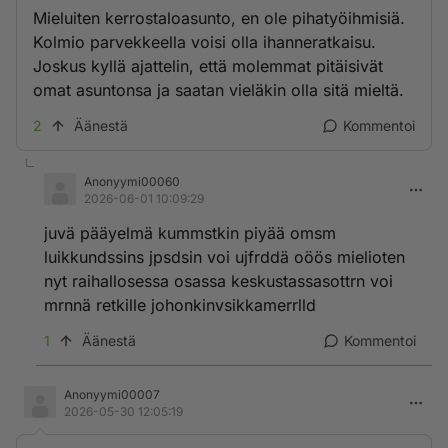
Mieluiten kerrostaloasunto, en ole pihatyöihmisiä.
Kolmio parvekkeella voisi olla ihanneratkaisu.
Joskus kyllä ajattelin, että molemmat pitäisivät
omat asuntonsa ja saatan vieläkin olla sitä mieltä.
2
Äänestä
Kommentoi
Anonyymi00060
2026-06-01 10:09:29
juvä pääyelmä kummstkin piyää omsm
luikkundssins jpsdsin voi ujfrddä oöös mielioten
nyt raihallosessa osassa keskustassasottrn voi
mrnnä retkille johonkinvsikkamerrlld
1
Äänestä
Kommentoi
Anonyymi00007
2026-05-30 12:05:19