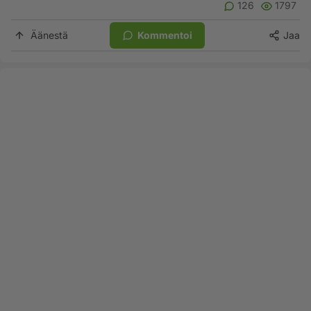
126
1797
Äänestä
Kommentoi
Jaa