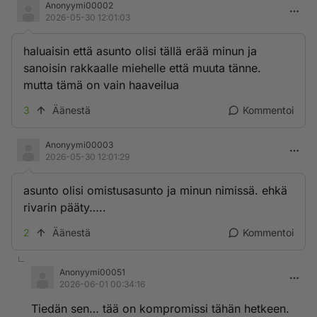
Anonyymi00002
2026-05-30 12:01:03
haluaisin että asunto olisi tällä erää minun ja
sanoisin rakkaalle miehelle että muuta tänne.
mutta tämä on vain haaveilua
3
Äänestä
Kommentoi
Anonyymi00003
2026-05-30 12:01:29
asunto olisi omistusasunto ja minun nimissä. ehkä
rivarin pääty…..
2
Äänestä
Kommentoi
Anonyymi00051
2026-06-01 00:34:16
Tiedän sen… tää on kompromissi tähän hetkeen.