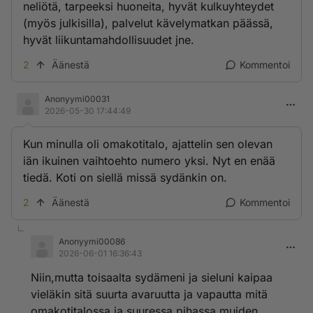
neliötä, tarpeeksi huoneita, hyvät kulkuyhteydet
(myös julkisilla), palvelut kävelymatkan päässä,
hyvät liikuntamahdollisuudet jne.
2
Äänestä
Kommentoi
Anonyymi00031
2026-05-30 17:44:49
Kun minulla oli omakotitalo, ajattelin sen olevan
iän ikuinen vaihtoehto numero yksi. Nyt en enää
tiedä. Koti on siellä missä sydänkin on.
2
Äänestä
Kommentoi
Anonyymi00086
2026-06-01 16:36:43
Niin,mutta toisaalta sydämeni ja sieluni kaipaa
vieläkin sitä suurta avaruutta ja vapautta mitä
omakotitalossa ja suuressa pihassa muiden