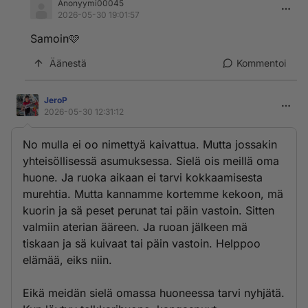
Anonyymi00045
2026-05-30 19:01:57
Samoin🩷
Äänestä
Kommentoi
JeroP
2026-05-30 12:31:12
No mulla ei oo nimettyä kaivattua. Mutta jossakin
yhteisöllisessä asumuksessa. Sielä ois meillä oma
huone. Ja ruoka aikaan ei tarvi kokkaamisesta
murehtia. Mutta kannamme kortemme kekoon, mä
kuorin ja sä peset perunat tai päin vastoin. Sitten
valmiin aterian ääreen. Ja ruoan jälkeen mä
tiskaan ja sä kuivaat tai päin vastoin. Helppoo
elämää, eiks niin.
Eikä meidän sielä omassa huoneessa tarvi nyhjätä.