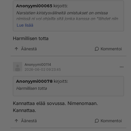
Anonyymi00065
kirjoitti:
Narsistien kiristysvälineitä omistukset on omissa
nimissä ni voi ohjailla sitä jonka kanssa on "lähdet niin
et saa mitään" eipäs ole ositus avoliitossakaannihan
Lue lisää
niin yksinkertainen pitää vaan löytyä todisteet
kaikesta jos asiasta riita tehdään
Harmillisen totta
Äänestä
Kommentoi
Anonyymi00114
2026-06-02 09:23:45
Anonyymi00078
kirjoitti:
Harmillisen totta
Kannattaa elää sovussa. Nimenomaan.
Kannattaa.
Äänestä
Kommentoi