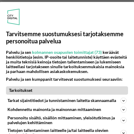
Mukava rivitaloasunto varmasti riittäisi eille hyvin,
en ole oikein omakotitalon ylläpidosta innostunut.
1
Äänestä
Kommentoi
Tarvitsemme suostumuksesi tarjotaksemme
personoitua palvelua
Anonyymi00029
2026-05-30 17:26:21
Palvelu ja sen
kolmannen osapuolen toimittajat (73)
keräävät
henkilötietoja (esim. IP-osoite tai laitetunniste) käyttäen evästeitä
Kenet luulet ylläpitävän sitä rivitaloa? Pyhä henki?
ja muita teknisiä keinoja tietojen tallentamiseen ja lukemiseen
laitteellasi tarjotakseen sinulle tarkoituksenmukaisia mainoksia
Kyllä asukkaat itse ylläpitää niitäkin.
ja parhaan mahdollisen asiakaskokemuksen.
Palvelu ja sen kumppanit tarvitsevat suostumuksesi seuraaviin:
1
Äänestä
Kommentoi
Tarkoitukset
Anonyymi00050
Tarkat sijaintitiedot ja tunnistaminen laitetta skannaamalla
2026-06-01 00:26:03
Kohdennettu mainonta ja mainonnan mittaaminen
Anonyymi00029
kirjoitti:
Personoitu sisältö, sisällön mittaaminen, yleisötutkimus ja
Kenet luulet ylläpitävän sitä rivitaloa? Pyhä henki? Kyllä
palvelujen kehittäminen
asukkaat itse ylläpitää niitäkin.
Tietojen tallentaminen laitteelle ja/tai laitteella olevien