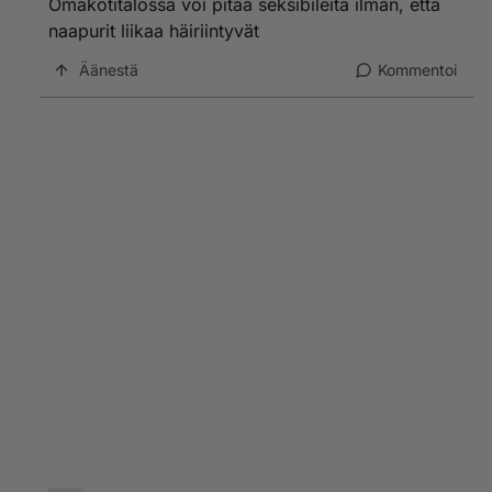
Omakotitalossa voi pitää seksibileitä ilman, että
naapurit liikaa häiriintyvät
Äänestä
Kommentoi