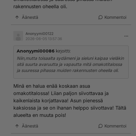
rakennusten oheella oli.
Äänestä
Kommentoi
Anonyymi00122
2026-06-05 13:57:36
Anonyymi00086
kirjoitti:
Niin,mutta toisaalta sydämeni ja sieluni kaipaa vieläkin
sitä suurta avaruutta ja vapautta mitä omakotitalossa
ja suuressa pihassa muiden rakennusten oheella oli.
Minä en halua enää koskaan asua
omakotitalossa! Liian paljon siivottavaa ja
kaikenlaista korjattavaa! Asun pienessä
kaksiossa ja se on ihanan helppo siivottava! Tältä
alueelta en muuta pois!
Äänestä
Kommentoi