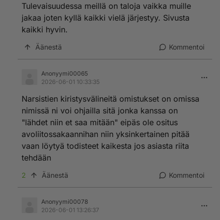
Tulevaisuudessa meillä on taloja vaikka muille
jakaa joten kyllä kaikki vielä järjestyy. Sivusta
kaikki hyvin.
Äänestä
Kommentoi
Anonyymi00065
2026-06-01 10:33:35
Narsistien kiristysvälineitä omistukset on omissa
nimissä ni voi ohjailla sitä jonka kanssa on
"lähdet niin et saa mitään" eipäs ole ositus
avoliitossakaannihan niin yksinkertainen pitää
vaan löytyä todisteet kaikesta jos asiasta riita
tehdään
2
Äänestä
Kommentoi
Anonyymi00078
2026-06-01 13:26:37