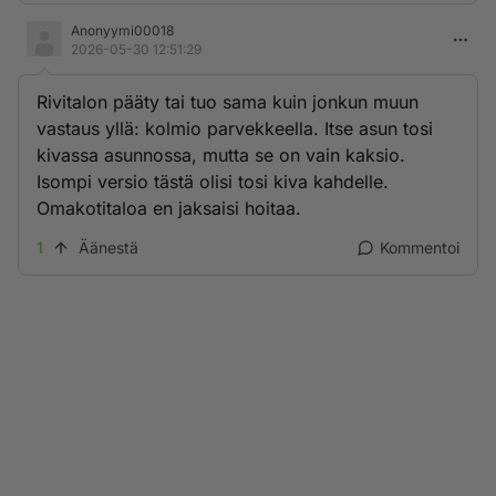
Anonyymi00018
2026-05-30 12:51:29
Rivitalon pääty tai tuo sama kuin jonkun muun
vastaus yllä: kolmio parvekkeella. Itse asun tosi
kivassa asunnossa, mutta se on vain kaksio.
Isompi versio tästä olisi tosi kiva kahdelle.
Omakotitaloa en jaksaisi hoitaa.
1
Äänestä
Kommentoi