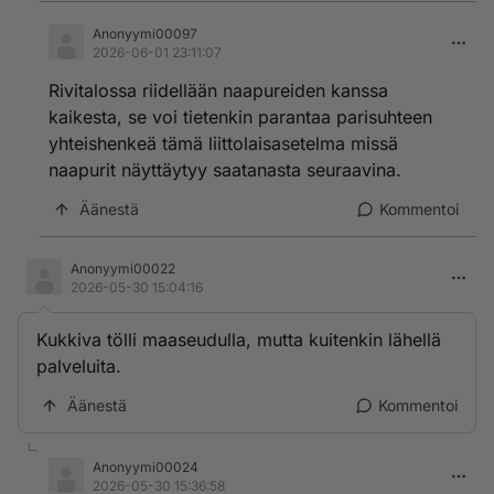
Anonyymi00097
2026-06-01 23:11:07
Rivitalossa riidellään naapureiden kanssa
kaikesta, se voi tietenkin parantaa parisuhteen
yhteishenkeä tämä liittolaisasetelma missä
naapurit näyttäytyy saatanasta seuraavina.
Äänestä
Kommentoi
Anonyymi00022
2026-05-30 15:04:16
Kukkiva tölli maaseudulla, mutta kuitenkin lähellä
palveluita.
Äänestä
Kommentoi
Anonyymi00024
2026-05-30 15:36:58