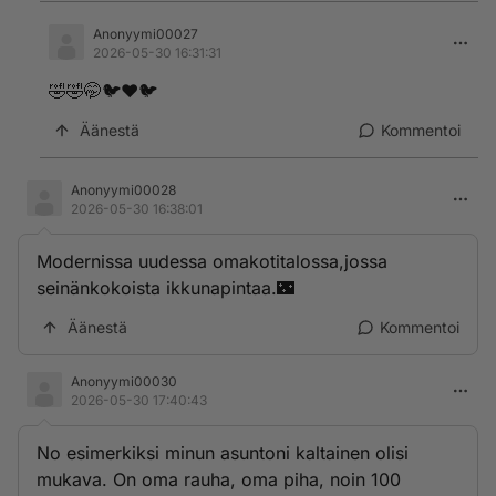
Anonyymi00027
2026-05-30 16:31:31
🤣🤣🤭🐦❤️🐦
Äänestä
Kommentoi
Anonyymi00028
2026-05-30 16:38:01
Modernissa uudessa omakotitalossa,jossa
seinänkokoista ikkunapintaa.🌃
Äänestä
Kommentoi
Anonyymi00030
2026-05-30 17:40:43
No esimerkiksi minun asuntoni kaltainen olisi
mukava. On oma rauha, oma piha, noin 100