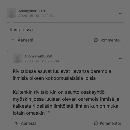
Anonyymi00020
2026-05-30 13:23:15
Rivitalossa.
Äänestä
Kommentoi
Anonyymi00059
2026-06-01 07:28:14
Rivitalossa asuvat luulevat ilevansa oaremoia
ihmisiä oikeen kokoomuslalaisia loisia
Kuitenkin rivitalo kin on asunto osakeyhtiö
myöskin jossa luulaan olevan oaremoia ihmisä ja
kaikeata riidellään limitöistä lähtien kun on muka
jotain omaakin '''
Äänestä
Kommentoi