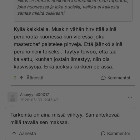
Eikös se etenkin henkinen kohtaaminen pidä tapahtua,
joka huoneessa ja joka puolella, vaikka ei kaikesta
samaa mieltä olisikaan?
Kyllä kaikkialla. Muakin vähän hirvittää siinä
perunoota kuoriessa kun vieressä joku
masterchef paistelee pihvejä. Että jäänkö siinä
perunoineni toiseksi. Täytyy toivoo, että tää
kaivattu, kunhan jostain ilmestyy, niin ois
kasvissyöjä. Eikä juoksis kokkien perässä.
2
Äänestä
Kommentoi
Anonyymi00017
2026-05-30 12:45:42
Tärkeintä on aina missä viihtyy. Samantekevää
millä tavalla sen maksaa.
Äänestä
Kommentoi