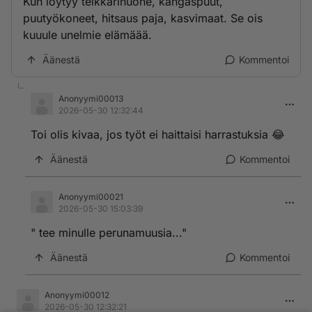
Kun löytyy telkkarihuone, kangaspuut,
puutyökoneet, hitsaus paja, kasvimaat. Se ois
kuuule unelmie elämäää.
Äänestä
Kommentoi
Anonyymi00013
2026-05-30 12:32:44
Toi olis kivaa, jos työt ei haittaisi harrastuksia 😂
Äänestä
Kommentoi
Anonyymi00021
2026-05-30 15:03:39
" tee minulle perunamuusia..."
Äänestä
Kommentoi
Anonyymi00012
2026-05-30 12:32:21