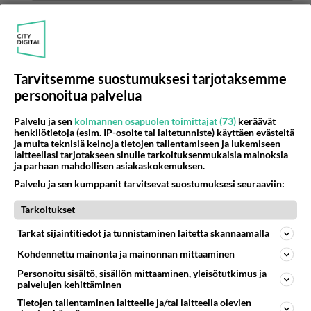
Tämän vuoden puolella ja kyllä naisen ❤️❤️❤️❤️❤️
❤️
Äänestä
Kommentoi
Tarvitsemme suostumuksesi tarjotaksemme
personoitua palvelua
Anonyymi00040
2026-06-02 00:52:47
Palvelu ja sen
kolmannen osapuolen toimittajat (73)
keräävät
Kunpa olisit mun kainalossa ja koskettaisin sua....
henkilötietoja (esim. IP-osoite tai laitetunniste) käyttäen evästeitä
ja muita teknisiä keinoja tietojen tallentamiseen ja lukemiseen
🔥🔥🔥😋😋❤️
laitteellasi tarjotakseen sinulle tarkoituksenmukaisia mainoksia
ja parhaan mahdollisen asiakaskokemuksen.
Äänestä
Kommentoi
Palvelu ja sen kumppanit tarvitsevat suostumuksesi seuraaviin:
Tarkoitukset
Anonyymi00042
2026-06-02 01:00:01
Tarkat sijaintitiedot ja tunnistaminen laitetta skannaamalla
No huh ilomielin tekisin sulle tuon ja kiihotun jo
Kohdennettu mainonta ja mainonnan mittaaminen
pelkästä ajatuksesta ❤️❤️🔥🔥🫦
Personoitu sisältö, sisällön mittaaminen, yleisötutkimus ja
palvelujen kehittäminen
Äänestä
Kommentoi
Tietojen tallentaminen laitteelle ja/tai laitteella olevien