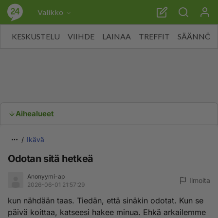
Valikko
KESKUSTELU
VIIHDE
LAINAA
TREFFIT
SÄÄNNÖT
Aihealueet
Ikävä
Odotan sitä hetkeä
Anonyymi-ap
Ilmoita
2026-06-01 21:57:29
kun nähdään taas. Tiedän, että sinäkin odotat. Kun se
päivä koittaa, katseesi hakee minua. Ehkä arkailemme