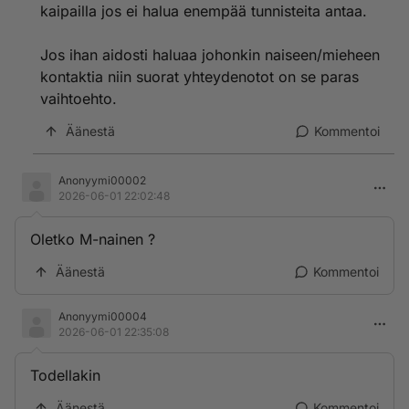
kaipailla jos ei halua enempää tunnisteita antaa.
Jos ihan aidosti haluaa johonkin naiseen/mieheen
kontaktia niin suorat yhteydenotot on se paras
vaihtoehto.
Äänestä
Kommentoi
Anonyymi00002
2026-06-01 22:02:48
Oletko M-nainen ?
Äänestä
Kommentoi
Anonyymi00004
2026-06-01 22:35:08
Todellakin
Äänestä
Kommentoi