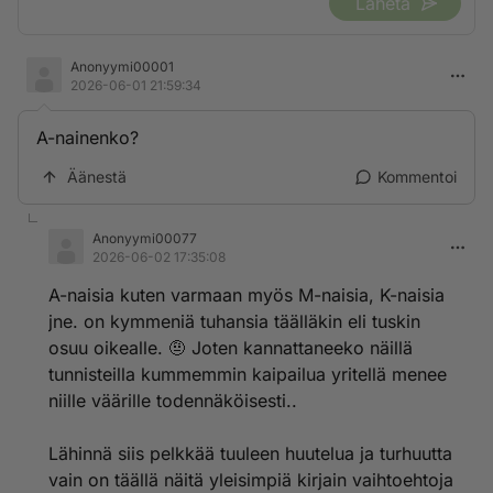
Lähetä
Anonyymi00001
2026-06-01 21:59:34
A-nainenko?
Äänestä
Kommentoi
Anonyymi00077
2026-06-02 17:35:08
A-naisia kuten varmaan myös M-naisia, K-naisia
jne. on kymmeniä tuhansia täälläkin eli tuskin
osuu oikealle. 🤨 Joten kannattaneeko näillä
tunnisteilla kummemmin kaipailua yritellä menee
niille väärille todennäköisesti..
Lähinnä siis pelkkää tuuleen huutelua ja turhuutta
vain on täällä näitä yleisimpiä kirjain vaihtoehtoja