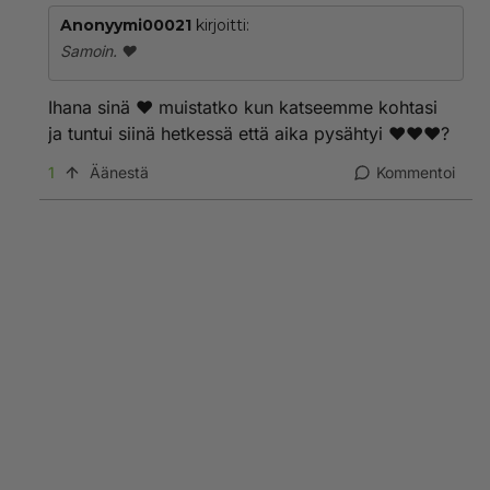
Anonyymi00021
kirjoitti:
Samoin. ❤️
Ihana sinä ❤️ muistatko kun katseemme kohtasi
ja tuntui siinä hetkessä että aika pysähtyi ❤️❤️❤️?
1
Äänestä
Kommentoi