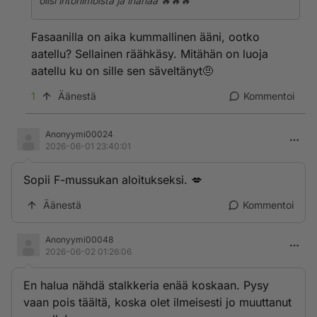
olisi intohimoista ja ihanaa 🔥🔥🔥
Fasaanilla on aika kummallinen ääni, ootko
aatellu? Sellainen räähkäsy. Mitähän on luoja
aatellu ku on sille sen säveltänyt🤨
1
Äänestä
Kommentoi
Anonyymi00024
2026-06-01 23:40:01
Sopii F-mussukan aloitukseksi. 💋
Äänestä
Kommentoi
Anonyymi00048
2026-06-02 01:26:06
En halua nähdä stalkkeria enää koskaan. Pysy
vaan pois täältä, koska olet ilmeisesti jo muuttanut