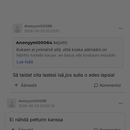
Anonyymi00086
2026-06-03 22:23:51
Anonyymi00064
kirjoitti:
Kukaan ei ymmärrä sitä, että koska elämääni on
häiritty todella kauan, en halua olla koskaan missään
tekemissä häirikön kanssa! Ja tiedoksi olen sen
Lue lisää
ymmärtänut jo monia vuosia sitten, ettei meillä olisi
ollut koskaan seksiä keskenämme! Kukaan ei jaksa
Sä taidat olla lastesi isä,jos sulla o edes lapsia!
ymmärtää vuosien ajan sellaista ihmistä, joka ei
koskaan sanonut mitään! Siksi päätin tähän taloon
Äänestä
Kommentoi
muuttaessani, ettei meistä voi tulla koskaan edes
ystäviä! En kerta kaikkiaan jaksa enää yhtään sellaista
Anonyymi00069
ihmistä, joka on yhtä hiljainen kuin lasteni isä oli! Ja
2026-06-02 03:20:34
ikäero ona aivan liian suuri pelkälle ystävyydellekin! Ja
jo pelkästään hänen naamanasa näkeminen saa minut
Ei nähdä petturin kanssa
voimaan huonosti!
Äänestä
Kommentoi