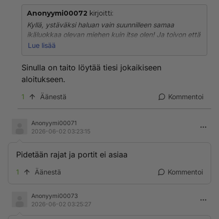
Anonyymi00072
kirjoitti:
Kyllä, ystäväksi haluan vain suunnilleen samaa
ikäluokkaa olevan miehen kuin itse olen! Ja toivon että
mies on puhelias, koska en todellakaan jaksa enää
Lue lisää
yhtään ujoa piimää!
Sinulla on taito löytää tiesi jokaikiseen
aloitukseen.
1
Äänestä
Kommentoi
Anonyymi00071
2026-06-02 03:23:15
Pidetään rajat ja portit ei asiaa
1
Äänestä
Kommentoi
Anonyymi00073
2026-06-02 03:25:27