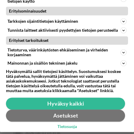
tietojen käyttö
Anonyymi00043
Erityisominaisuudet
2026-06-02 01:00:39
Se kainalo odottaa sua täällä. Vain sinua...
Tarkkojen sijaintitietojen käyttäminen
Tulethan?
Tunnista laitteet aktiivisesti pyydettyjen tietojen perusteella
Äänestä
Kommentoi
Erityiset tarkoitukset
Tietoturva, väärinkäytösten ehkäiseminen ja virheiden
korjaaminen
Anonyymi00046
2026-06-02 01:18:55
Mainonnan ja sisällön tekninen jakelu
Hyväksymällä sallit tietojesi käsittelyn. Suostumuksesi koskee
Anonyymi00042
kirjoitti:
tätä palvelua, hyväksymättä jättäminen voi vaikuttaa
No huh ilomielin tekisin sulle tuon ja kiihotun jo
asiakaskokemukseesi. Jotkut teknologiat saattavat perustella
pelkästä ajatuksesta ❤️❤️🔥🔥🫦
tietojen käsittelyä oikeutetulla edulla, voit vastustaa tätä tai
muuttaa muita asetuksia klikkaamalla "Asetukset" linkkiä.
Haluan sua🔥🔥🔥❤️❤️❤️
Hyväksy kaikki
Äänestä
Kommentoi
Asetukset
Tietosuoja
Anonyymi00050
2026-06-02 01:31:16