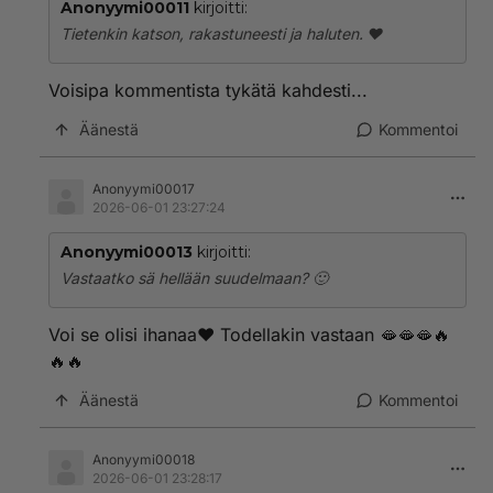
Anonyymi00011
kirjoitti:
Tietenkin katson, rakastuneesti ja haluten. ❤️
Voisipa kommentista tykätä kahdesti...
Äänestä
Kommentoi
Anonyymi00017
2026-06-01 23:27:24
Anonyymi00013
kirjoitti:
Vastaatko sä hellään suudelmaan? 🙂
Voi se olisi ihanaa❤️ Todellakin vastaan 🫦🫦🫦🔥
🔥🔥
Äänestä
Kommentoi
Anonyymi00018
2026-06-01 23:28:17