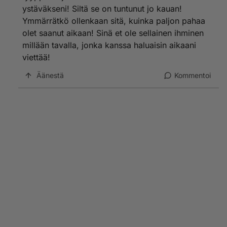
koskaan sanonut mitään! Siksi päätin tähän taloon
ystäväkseni! Siltä se on tuntunut jo kauan!
muuttaessani, ettei meistä voi tulla koskaan edes
Ymmärrätkö ollenkaan sitä, kuinka paljon pahaa
ystäviä! En kerta kaikkiaan jaksa enää yhtään sellaista
ihmistä, joka on yhtä hiljainen kuin lasteni isä oli! Ja
olet saanut aikaan! Sinä et ole sellainen ihminen
ikäero ona aivan liian suuri pelkälle ystävyydellekin! Ja
millään tavalla, jonka kanssa haluaisin aikaani
jo pelkästään hänen naamanasa näkeminen saa minut
viettää!
voimaan huonosti!
Äänestä
Kommentoi