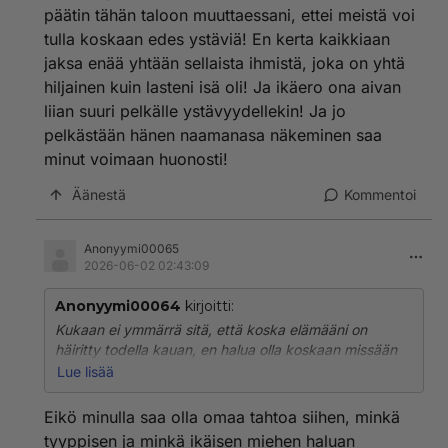
päätin tähän taloon muuttaessani, ettei meistä voi
tulla koskaan edes ystäviä! En kerta kaikkiaan
jaksa enää yhtään sellaista ihmistä, joka on yhtä
hiljainen kuin lasteni isä oli! Ja ikäero ona aivan
liian suuri pelkälle ystävyydellekin! Ja jo
pelkästään hänen naamanasa näkeminen saa
minut voimaan huonosti!
Äänestä
Kommentoi
Anonyymi00065
2026-06-02 02:43:09
Anonyymi00064
kirjoitti:
Kukaan ei ymmärrä sitä, että koska elämääni on
häiritty todella kauan, en halua olla koskaan missään
tekemissä häirikön kanssa! Ja tiedoksi olen sen
Lue lisää
ymmärtänut jo monia vuosia sitten, ettei meillä olisi
ollut koskaan seksiä keskenämme! Kukaan ei jaksa
Eikö minulla saa olla omaa tahtoa siihen, minkä
ymmärtää vuosien ajan sellaista ihmistä, joka ei
tyyppisen ja minkä ikäisen miehen haluan