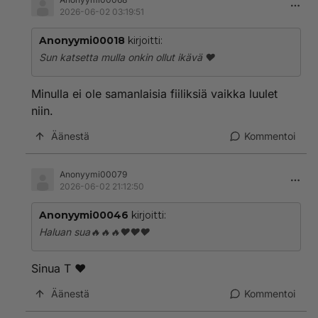
2026-06-02 03:19:51
Anonyymi00018
kirjoitti:
Sun katsetta mulla onkin ollut ikävä ❤️
Minulla ei ole samanlaisia fiiliksiä vaikka luulet
niin.
Äänestä
Kommentoi
Anonyymi00079
2026-06-02 21:12:50
Anonyymi00046
kirjoitti:
Haluan sua🔥🔥🔥❤️❤️❤️
Sinua T ❤️
Äänestä
Kommentoi