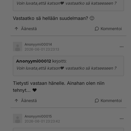
Voin luvata,että katson❤️ vastaatko sä katseeseen ?
Vastaatko sä hellään suudelmaan? 🙂
Äänestä
Kommentoi
Anonyymi00014
2026-06-01 23:23:13
Anonyymi00012
kirjoitti:
Voin luvata,että katson❤️ vastaatko sä katseeseen ?
Tietysti vastaan hänelle. Ainahan olen niin
tehnyt... ❤️
Äänestä
Kommentoi
Anonyymi00015
2026-06-01 23:23:42