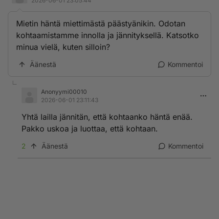
2026-06-01 23:05:44
Mietin häntä miettimästä päästyänikin. Odotan
kohtaamistamme innolla ja jännityksellä. Katsotko
minua vielä, kuten silloin?
Äänestä
Kommentoi
Anonyymi00010
2026-06-01 23:11:43
Yhtä lailla jännitän, että kohtaanko häntä enää.
Pakko uskoa ja luottaa, että kohtaan.
2
Äänestä
Kommentoi