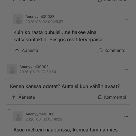
Anonyymi00033
2026-06-02 00:25:57
Kuin koirasta puhuisi...ne hakee aina
katsekontaktia. Siis jos ovat tervepäisiä.
Äänestä
Kommentoi
Anonyymi00005
2026-06-01 22:59:54
Kenen kanssa odotat? Auttaisi kun vähän avaat?
Äänestä
Kommentoi
Anonyymi00066
2026-06-02 03:18:29
Asuu melkein naapurissa, komea tumma mies