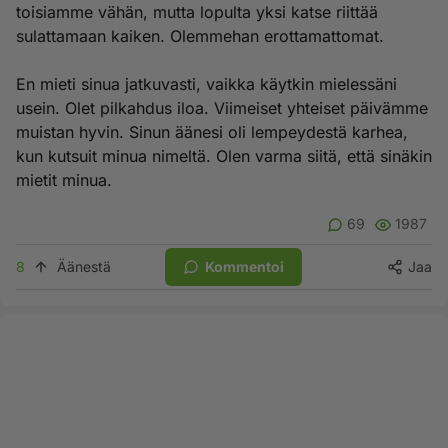
toisiamme vähän, mutta lopulta yksi katse riittää
sulattamaan kaiken. Olemmehan erottamattomat.
En mieti sinua jatkuvasti, vaikka käytkin mielessäni
usein. Olet pilkahdus iloa. Viimeiset yhteiset päivämme
muistan hyvin. Sinun äänesi oli lempeydestä karhea,
kun kutsuit minua nimeltä. Olen varma siitä, että sinäkin
mietit minua.
69
1987
8
Äänestä
Kommentoi
Jaa