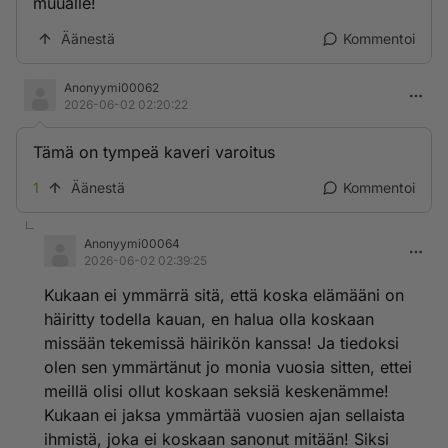
muualle!
Äänestä
Kommentoi
Anonyymi00062
2026-06-02 02:20:22
Tämä on tympeä kaveri varoitus
1
Äänestä
Kommentoi
Anonyymi00064
2026-06-02 02:39:25
Kukaan ei ymmärrä sitä, että koska elämääni on
häiritty todella kauan, en halua olla koskaan
missään tekemissä häirikön kanssa! Ja tiedoksi
olen sen ymmärtänut jo monia vuosia sitten, ettei
meillä olisi ollut koskaan seksiä keskenämme!
Kukaan ei jaksa ymmärtää vuosien ajan sellaista
ihmistä, joka ei koskaan sanonut mitään! Siksi