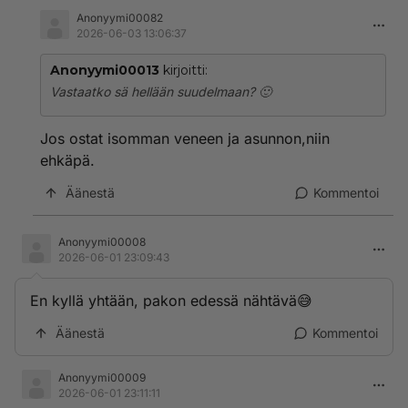
Anonyymi00082
2026-06-03 13:06:37
Anonyymi00013
kirjoitti:
Vastaatko sä hellään suudelmaan? 🙂
Jos ostat isomman veneen ja asunnon,niin
ehkäpä.
Äänestä
Kommentoi
Anonyymi00008
2026-06-01 23:09:43
En kyllä yhtään, pakon edessä nähtävä😅
Äänestä
Kommentoi
Anonyymi00009
2026-06-01 23:11:11