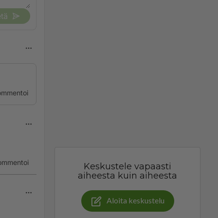
tä
ommentoi
ommentoi
Keskustele vapaasti
aiheesta kuin aiheesta
Aloita keskustelu