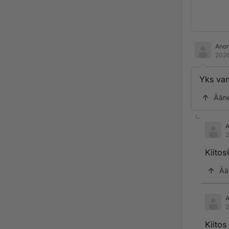
Ano
2026
Yks van
Ään
2
Kiitos
Ää
2
Kiitos