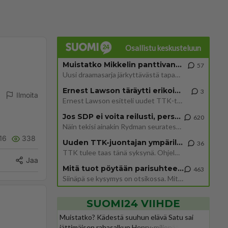
Osallistu keskusteluun
Muistatko Mikkelin panttivankidraaman?
57
Uusi draamasarja järkyttävästä tapauksesta on tulossa. Tositapahtumiin perustuva sarja ammentaa vuoden 1986 Mikkelin pan
Ernest Lawson täräytti erikoisen heiton TTK-lehdistötilaisuudessa: " Onko tässä tarkoituksena...?"
3
Ilmoita
Ernest Lawson esitteli uudet TTK-tähtioppilaat ja opettajat torstaina 6.8. lehdistölle. Tulevalla kaudella on yksi hausk
Jos SDP ei voita reilusti, persut kumoavat demokratian Suomesta
620
Näin tekisi ainakin Rydman seuratessaan idolinsa Trumpin mallia https://www.is.fi/politiikka/art-2000012187244.html
16
338
Uuden TTK-juontajan ympärillä epätietoisuus sakenee - Nyt MTV hämmentää soppaa
36
TTK tulee taas tänä syksynä. Ohjelman uudet tähtioppilaat julkistetaan torstaina 6. elokuuta klo 14 alkavassa lehdistö
Jaa
Mitä tuot pöytään parisuhteessa?
463
Siinäpä se kysymys on otsikossa. Mitäpä siis tuot/toisit pöytään parisuhteessa? Oletko mies vai nainen? Koetko sen mitä
SUOMI24 VIIHDE
Muistatko? Kädestä suuhun elävä Satu sai
jättimäisen rahasalkun Henry-miljonääriltä