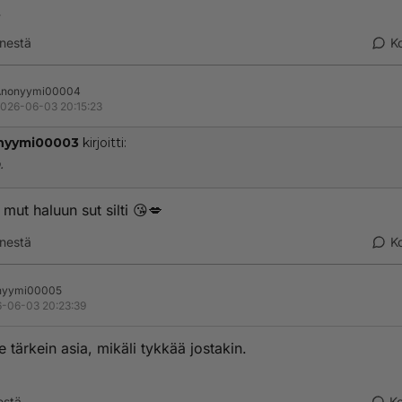
.
nestä
K
Anonyymi00004
026-06-03 20:15:23
nyymi00003
kirjoitti:
.
mut haluun sut silti 😘💋
nestä
K
nyymi00005
-06-03 20:23:39
e tärkein asia, mikäli tykkää jostakin.
estä
K