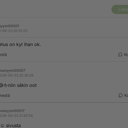
Lähe
nyymi00001
-06-03 20:10:23
hus on kyl ihan ok.
estä
K
Anonyymi00007
026-06-03 20:30:59
😅🖕niin säkin oot
nestä
K
Anonyymi00017
026-06-03 21:30:54
 ☺️ sivusta