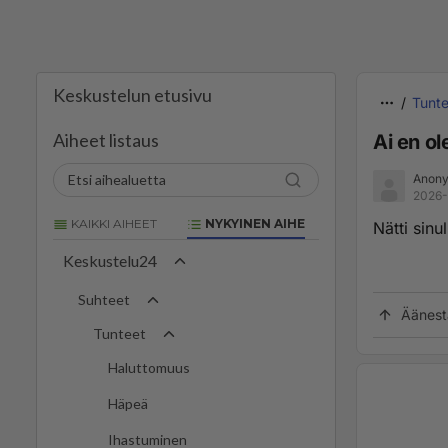
Keskustelun etusivu
Tunte
Aiheet listaus
Ai en ol
Anony
2026-
KAIKKI AIHEET
NYKYINEN AIHE
Nätti sinul
Keskustelu24
Suhteet
Äänest
Tunteet
Haluttomuus
Häpeä
Ihastuminen