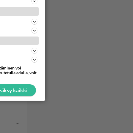
ttäminen voi
utetulla edulla, voit
äksy kaikki