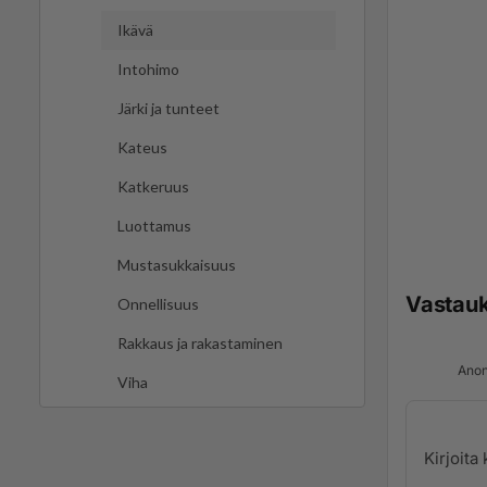
Ikävä
Intohimo
Järki ja tunteet
Kateus
Katkeruus
Luottamus
Mustasukkaisuus
Vastau
Onnellisuus
Rakkaus ja rakastaminen
Anon
Viha