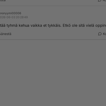
Anonyymi00006
026-06-03 20:28:49
tää tyhmä kehua vaikka et tykkäis. Etkö ole sitä vielä oppin
Äänestä
K