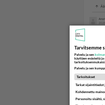
Ää
Ano
2026
Oot tode
Ään
Tarvitsemme s
Palvelu ja sen
kolman
käyttäen evästeitä ja
tarkoituksenmukaisi
Palvelu ja sen kumpp
Tarkoitukset
Tarkat sijaintitiedo
Kohdennettu mainon
Personoitu sisältö, 