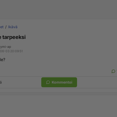
et
Ikävä
e tarpeeksi
ymi-ap
06-03 20:09:51
le?
ä
Kommentoi