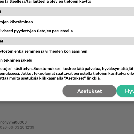
n laitteelle ja/tai laitteella olevien tietojen käyttö
t
etojen käyttäminen
iivisesti pyydettyjen tietojen perusteella
et
äytösten ehkäiseminen ja virheiden korjaaminen
ön tekninen jakelu
ietojesi käsittelyn. Suostumuksesi koskee tätä palvelua, hyväksymättä jä
mukseesi. Jotkut teknologiat saattavat perustella tietojen käsittelyä oike
uttaa muita asetuksia klikkaamalla "Asetukset" linkkiä.
Asetukset
Hyv
Anonyymi00003
026-06-03 20:12:39