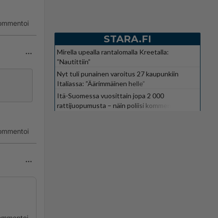
ommentoi
STARA.FI
Mirella upealla rantalomalla Kreetalla:
”Nautittiin”
Nyt tuli punainen varoitus 27 kaupunkiin
Italiassa: ”Äärimmäinen helle”
Itä-Suomessa vuosittain jopa 2 000
rattijuopumusta – näin poliisi kommentoi
ommentoi
ommentoi