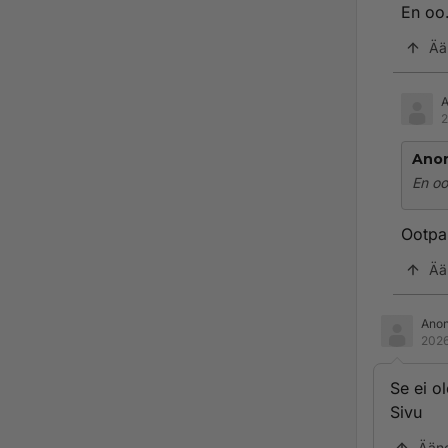
En oo
Ää
2
Ano
En oo
Ootpa 
Ää
Ano
2026
Se ei ol
Sivu
Ään