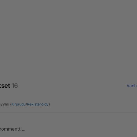
kset
16
Vanh
yymi (
Kirjaudu
/
Rekisteröidy
)