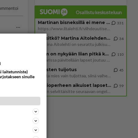
ommentoi
Osallistu keskusteluun
Martinan bisneksillä ei mene hyvin
331
https://www.iltalehti.fi/viihdeuutiset/a/c46da6ab-340f-4790-aaa7-0865eed2336 Yrityksen konkurssihakemus on tullut kärä
Tiesitkö? Martina Aitolehden isäpuoli on tämä suosittu laulaja
34
Martina Aitolehti on seurattu julkisuuden henkilö. Lähipiiriin mahtuu muitakin tunnettuja henkilöitä. Tiesitkö, että Ma
2 km on nykyään liian pitkä koulumatka
110
ommentoi
Hesarissa päivitellään lapset joutuu nyt kulkemaan 2 km kouluun jösses. Ruostefillarilla tuo matka menee vaikka miten äk
a
Miesten tuijotus
45
i laitetunniste)
Mutta mies vain tuijottaa, siinä vaiheessa käännän itse pään pois. Mikä juttu? Yleensä jos joku tuijottaa tai katsoo, hä
arjotakseen sinulle
Uusioperheen aikuiset lapset tyhjentää jääkaapin käydessään
59
Miten selvittäisitte seuraavan ongelman, meillä on uusioperhe, minulla teini-ikäiset lapset ja puolisolla aikuiset, jotk