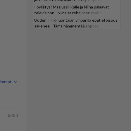
Iloyllätys! Maajussi-Kalle ja Niina palaavat
televisioon - Niinalta rehellinen reaktio:
"KÄÄKS!"
Uuden TTK-juontajan ympärillä epätietoisuus
sakenee - Tämä hämmentää soppaa
immat
5000