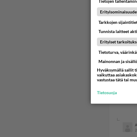
Tietojen tallentamine
Erityisominaisuude
Tarkkojen sijaintiti
Tunnista laitteet akt
Erityiset tarkoituks
Tietoturva, väärink
Mainonnan ja sisäll
Hyväksymällä sallit t
vaikuttaa asiakaskoke
vastustaa tätä tai mu
Tietosuoja
2