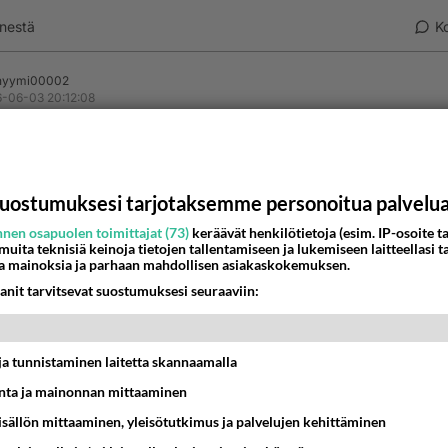
nestä
K
nyymi00002
-06-03 20:12:08
llaki, oot hurjan nätti ❤️🤗 ehkä jopa liian nätti minulle 🫣
estä
K
uostumuksesi tarjotaksemme personoitua palvelu
nen osapuolen toimittajat (73)
keräävät henkilötietoja (esim. IP-osoite ta
 muita teknisiä keinoja tietojen tallentamiseen ja lukemiseen laitteellasi t
a mainoksia ja parhaan mahdollisen asiakaskokemuksen.
anit tarvitsevat suostumuksesi seuraaviin:
t ja tunnistaminen laitetta skannaamalla
ta ja mainonnan mittaaminen
sisällön mittaaminen, yleisötutkimus ja palvelujen kehittäminen