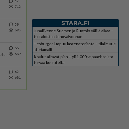
57
712
STARA.FI
59
695
Junaliikenne Suomen ja Ruotsin välillä alkaa –
tulli aloittaa tehovalvonnan
Hesburger luopuu lastenateriasta – tilalle uusi
66
ateriamalli
689
Olipa hyvä kirjoitus, kiitos. Ongelmat mitkä nostat esille on todellisia ja tämä ylimielisyys totta ja se näkyy kaikessa
Koulut alkavat pian – yli 1 000 vapaaehtoista
turvaa kouluteitä
62
681