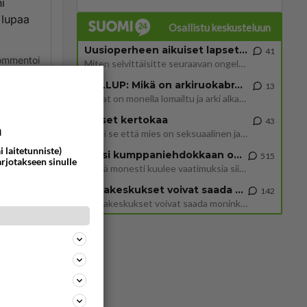
i
 lupaa
Osallistu keskusteluun
Uusioperheen aikuiset lapset tyhjentää jääkaapin käydessään
41
ommentoi
Miten selvittäisitte seuraavan ongelman, meillä on uusioperhe, minulla teini-ikäiset lapset ja puolisolla aikuiset, jotk
GALLUP: Mikä on arkiruokabravuurisi?
13
Lomat on monella lomailtu ja arki alkaa. Se voi tarkoittaa myös sitä, että grillailut on grillattu ja palataan arjen ruo
Naiset kertokaa
43
a
Miksi se että mies on seksuaalinen ja haluaa seksiä ja te olette hänen mielestänne haluttava on vastenmielistä? Mikä sii
i laitetunniste)
Miksi kumppaniehdokkaan oma elämä on teille ongelma?
515
arjotakseen sinulle
Täällä monesti kuulee vaatimuksia siitä, että kumppaniehdokkaalla ei saisi olla lemmikkejä, lapsia, kavereita, eksiä, su
Datakeskukset voivat saada moninkertaisesti enemmän palautuksia kuin mitä ne maksavat veroja
142
”Datakeskukset voivat saada moninkertaisesti enemmän palautuksia kuin mitä ne maksavat veroja”, sanoo professori Jussi K
360
1468
Siinäpä se kysymys on otsikossa. Mitäpä siis tuot/toisit pöytään parisuhteessa? Oletko mies vai nainen? Koetko sen mitä