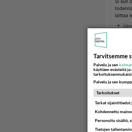
Si sun 
todennä
laittaa
Ään
Tarvitsemme s
Palvelu ja sen
kolman
käyttäen evästeitä ja
tarkoituksenmukaisi
Palvelu ja sen kumpp
Tarkoitukset
LUETUI
Tarkat sijaintitiedo
PÄIVÄ
VI
Kohdennettu mainon
Personoitu sisältö, 
Mitä tuo
Tietojen tallentamine