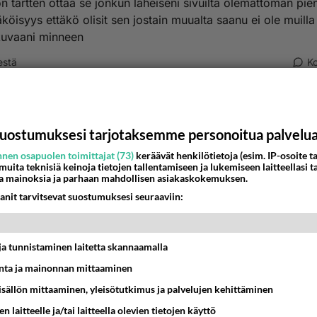
on tartten ottaa se jonkun läheiseni sivuilta olemattoman pien
köisyys ettäkö olisit sen jostain muualta saanu ei ole muilla
 kuvaani minneen
estä
K
Kommentoi aloitusta...
uostumuksesi tarjotaksemme personoitua palvelu
nen osapuolen toimittajat (73)
keräävät henkilötietoja (esim. IP-osoite ta
Ketjusta on poistettu
0
sääntöjenvastaista viestiä.
 muita teknisiä keinoja tietojen tallentamiseen ja lukemiseen laitteellasi t
a mainoksia ja parhaan mahdollisen asiakaskokemuksen.
Takaisin ylös
anit tarvitsevat suostumuksesi seuraaviin:
MMAT KESKUSTELUT
t ja tunnistaminen laitetta skannaamalla
IKKO
KUUKAUSI
ta ja mainonnan mittaaminen
sisällön mittaaminen, yleisötutkimus ja palvelujen kehittäminen
t pöytään parisuhteessa?
n laitteelle ja/tai laitteella olevien tietojen käyttö