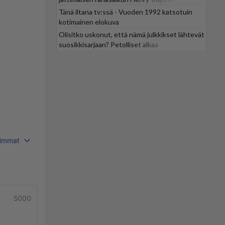
Tänä iltana tv:ssä - Vuoden 1992 katsotuin
kotimainen elokuva
Olisitko uskonut, että nämä julkkikset lähtevät
suosikkisarjaan? Petolliset alkaa
jättiyllätyksellä
immat
5000