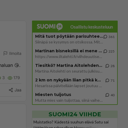
Osallistu keskusteluun
Mitä tuot pöytään parisuhteessa?
361
Siinäpä se kysymys on otsikossa. Mitäpä siis tuot/toisit pöytään parisuhteessa? Oletko mies vai nainen? Koetko sen mitä
Martinan bisneksillä ei mene hyvin
225
Ilmoita
https://www.iltalehti.fi/viihdeuutiset/a/c46da6ab-340f-4790-aaa7-0865eed2336 Yrityksen konkurssihakemus on tullut kärä
haluan 😘.
Tiesitkö? Martina Aitolehden isäpuoli on tämä suosittu laulaja
28
Martina Aitolehti on seurattu julkisuuden henkilö. Lähipiiriin mahtuu muitakin tunnettuja henkilöitä. Tiesitkö, että Ma
3
179
2 km on nykyään liian pitkä koulumatka
71
Hesarissa päivitellään lapset joutuu nyt kulkemaan 2 km kouluun jösses. Ruostefillarilla tuo matka menee vaikka miten äk
Jaa
Miesten tuijotus
40
Mutta mies vain tuijottaa, siinä vaiheessa käännän itse pään pois. Mikä juttu? Yleensä jos joku tuijottaa tai katsoo, hä
SUOMI24 VIIHDE
Muistatko? Kädestä suuhun elävä Satu sai
jättimäisen rahasalkun Henry-miljonääriltä