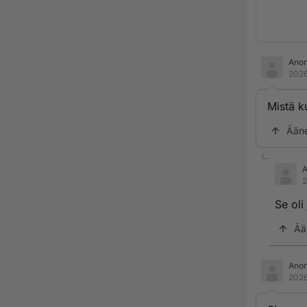
Ano
2026
Mistä k
Ään
2
Se oli
Ää
Ano
2026