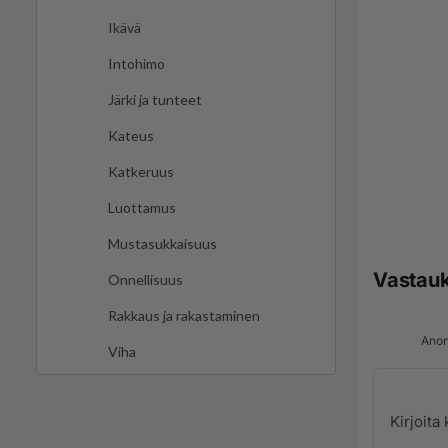
Ikävä
Intohimo
Järki ja tunteet
Kateus
Katkeruus
Luottamus
Mustasukkaisuus
Vastau
Onnellisuus
Rakkaus ja rakastaminen
Anon
Viha