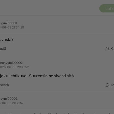
Lähe
nyymi00001
-06-03 21:34:29
uvasta?
estä
K
Anonyymi00002
026-06-03 21:35:52
 joku lehtikuva. Suurensin sopivasti sitä.
nestä
K
nyymi00003
-06-03 21:36:57