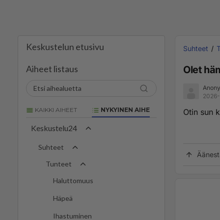
Keskustelun etusivu
Suhteet
Aiheet listaus
Olet hä
Anony
2026-
KAIKKI AIHEET
NYKYINEN AIHE
Otin sun k
Keskustelu24
Suhteet
Äänest
Tunteet
Haluttomuus
Häpeä
Ihastuminen