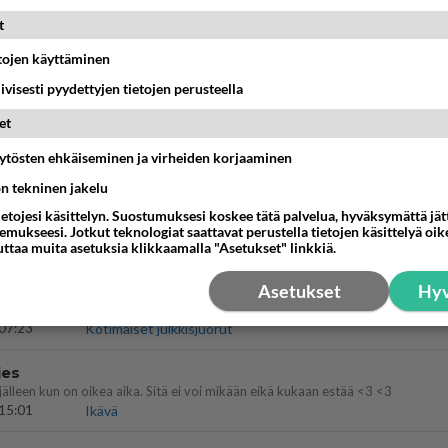
16:53
Sinkut
t
bisneksillä ei mene hyvin
etojen käyttäminen
05:51
Kotimaiset julkkisjuorut
iivisesti pyydettyjen tietojen perusteella
et
nykyään liian pitkä koulumatka
äytösten ehkäiseminen ja virheiden korjaaminen
10:07
Lieksa
ön tekninen jakelu
a ja kaivattuasi
ietojesi käsittelyn. Suostumuksesi koskee tätä palvelua, hyväksymättä jä
??
mukseesi. Jotkut teknologiat saattavat perustella tietojen käsittelyä oike
18:50
Ikävä
uttaa muita asetuksia klikkaamalla "Asetukset" linkkiä.
Asetukset
Hyv
 Martina Aitolehden isäpuoli on tämä suosittu laulaja
07:23
Kotimaiset julkkisjuorut
ies
lleen kun on oikea aika. Sitä ei voi mikään eikä kukaan estää <3 <3
15:01
Ikävä