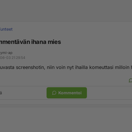
Tunteet
mmentävän ihana mies
ymi-ap
06-03 21:29:54
uvasta screenshotin, niin voin nyt ihailla komeuttasi milloin 
ä
Kommentoi