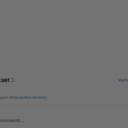
kset
3
Vanh
yymi (
Kirjaudu
/
Rekisteröidy
)