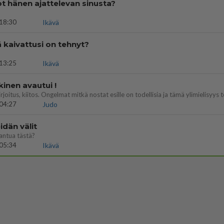
t hänen ajattelevan sinusta?
18:30
Ikävä
ä kaivattusi on tehnyt?
13:25
Ikävä
kinen avautui !
04:27
Judo
dän välit
antua tästä?
05:34
Ikävä