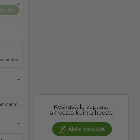
tä
ommentoi
ommentoi
Keskustele vapaasti
aiheesta kuin aiheesta
Aloita keskustelu