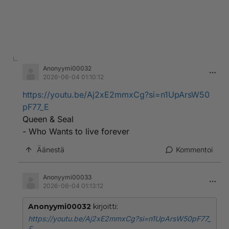
Anonyymi00032
2026-06-04 01:10:12
https://youtu.be/Aj2xE2mmxCg?si=n1UpArsW50
pF77_E
Queen & Seal
- Who Wants to live forever
Äänestä
Kommentoi
Anonyymi00033
2026-06-04 01:13:12
Anonyymi00032
kirjoitti:
https://youtu.be/Aj2xE2mmxCg?si=n1UpArsW50pF77_
E