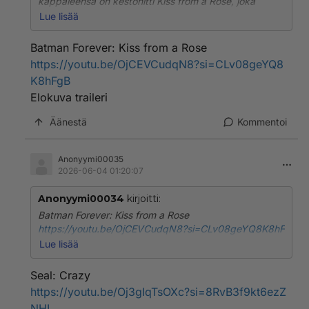
kappaleensa on kestohitti Kiss from a Rose, joka
muistetaan erityisesti elokuvasta Batman Forever.
Lue lisää
Sealin muita tunnettuja kappaleita ovat muun muassa
Killer ja debyyttialbumin läpimurtohitti Crazy. Seal on
Batman Forever: Kiss from a Rose
myös julkaissut albumin, jolla hän tulkitsee soulin
https://youtu.be/OjCEVCudqN8?si=CLv08geYQ8
kultakauden klassikkokappaleita. Soulia ja soljuvaa
K8hFgB
poppia.
Elokuva traileri
Nähdään tänä kesänä Pori Jazzeilla 16.7.26
Äänestä
Kommentoi
Anonyymi00035
2026-06-04 01:20:07
Anonyymi00034
kirjoitti:
Batman Forever: Kiss from a Rose
https://youtu.be/OjCEVCudqN8?si=CLv08geYQ8K8hF
gB
Lue lisää
Elokuva traileri
Seal: Crazy
https://youtu.be/Oj3gIqTsOXc?si=8RvB3f9kt6ezZ
NHL