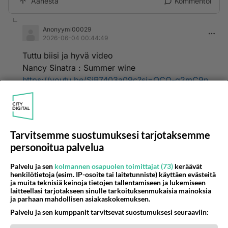
Äänestä
Kommentoi
Anonyymi00029
2026-06-04 00:44:49
Tuttu biisi ja hyvä video
Nancy Sinatra : Summer wine
https://youtu.be/SjB7403a09c?si=QCQ-g2mC9n
m70Dm-
Äänestä
Kommentoi
Tarvitsemme suostumuksesi tarjotaksemme
Anonyymi00024
personoitua palvelua
2026-06-03 23:06:17
Palvelu ja sen
kolmannen osapuolen toimittajat (73)
keräävät
Aika: Katuvalot
henkilötietoja (esim. IP-osoite tai laitetunniste) käyttäen evästeitä
https://youtu.be/OiQRTeCZINw?si=cvpD6Bj4UcM
ja muita teknisiä keinoja tietojen tallentamiseen ja lukemiseen
laitteellasi tarjotakseen sinulle tarkoituksenmukaisia mainoksia
OgElw
ja parhaan mahdollisen asiakaskokemuksen.
Palvelu ja sen kumppanit tarvitsevat suostumuksesi seuraaviin:
Äänestä
Kommentoi