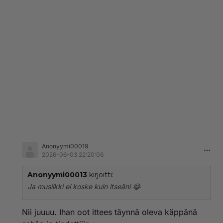
Anonyymi00019
2026-06-03 22:20:06
Anonyymi00013
kirjoitti:
Ja musiikki ei koske kuin itseäni 😂
Nii juuuu. Ihan oot ittees täynnä oleva käppänä