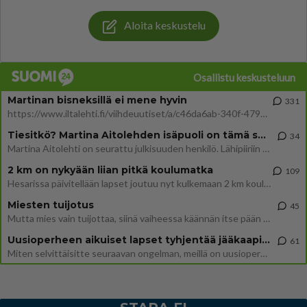
Aloita keskustelu
Osallistu keskusteluun
Martinan bisneksillä ei mene hyvin
331
https://www.iltalehti.fi/viihdeuutiset/a/c46da6ab-340f-4790-aaa7-0865eed2336 Yrityksen konkurssihakemus on tullut kärä
Tiesitkö? Martina Aitolehden isäpuoli on tämä suosittu laulaja
34
Martina Aitolehti on seurattu julkisuuden henkilö. Lähipiiriin mahtuu muitakin tunnettuja henkilöitä. Tiesitkö, että Ma
2 km on nykyään liian pitkä koulumatka
109
Hesarissa päivitellään lapset joutuu nyt kulkemaan 2 km kouluun jösses. Ruostefillarilla tuo matka menee vaikka miten äk
Miesten tuijotus
45
Mutta mies vain tuijottaa, siinä vaiheessa käännän itse pään pois. Mikä juttu? Yleensä jos joku tuijottaa tai katsoo, hä
Uusioperheen aikuiset lapset tyhjentää jääkaapin käydessään
61
Miten selvittäisitte seuraavan ongelman, meillä on uusioperhe, minulla teini-ikäiset lapset ja puolisolla aikuiset, jotk