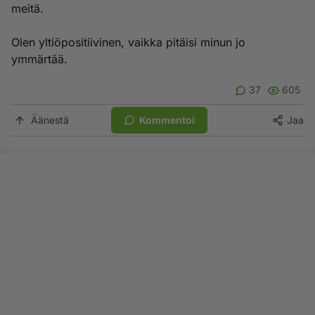
meitä.
Olen yltiöpositiivinen, vaikka pitäisi minun jo
ymmärtää.
37
605
Äänestä
Kommentoi
Jaa