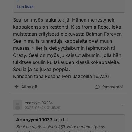
Queen & Seal
Lue lisää
- Who Wants to live forever
Seal on myös lauluntekijä. Hänen menestynein
kappaleensa on kestohitti Kiss from a Rose, joka
muistetaan erityisesti elokuvasta Batman Forever.
Sealin muita tunnettuja kappaleita ovat muun
muassa Killer ja debyyttialbumin läpimurtohitti
Crazy. Seal on myös julkaissut albumin, jolla hän
tulkitsee soulin kultakauden klassikkokappaleita.
Soulia ja soljuvaa poppia.
Nähdään tänä kesänä Pori Jazzeilla 16.7.26
Äänestä
Kommentoi
Anonyymi00034
2026-06-04 01:15:28
Anonyymi00033
kirjoitti:
Seal on myös lauluntekijä. Hänen menestynein