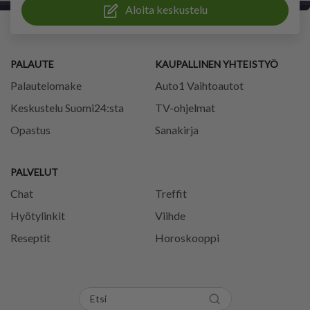
Aloita keskustelu
PALAUTE
KAUPALLINEN YHTEISTYÖ
Palautelomake
Auto1 Vaihtoautot
Keskustelu Suomi24:sta
TV-ohjelmat
Opastus
Sanakirja
PALVELUT
Chat
Treffit
Hyötylinkit
Viihde
Reseptit
Horoskooppi