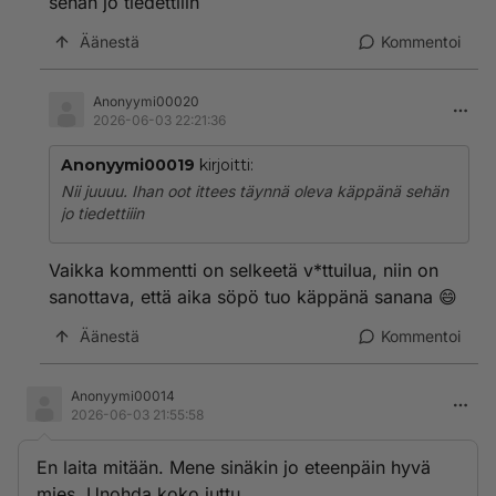
sehän jo tiedettiiin
Äänestä
Kommentoi
Anonyymi00020
2026-06-03 22:21:36
Anonyymi00019
kirjoitti:
Nii juuuu. Ihan oot ittees täynnä oleva käppänä sehän
jo tiedettiiin
Vaikka kommentti on selkeetä v*ttuilua, niin on
sanottava, että aika söpö tuo käppänä sanana 😄
Äänestä
Kommentoi
Anonyymi00014
2026-06-03 21:55:58
En laita mitään. Mene sinäkin jo eteenpäin hyvä
mies. Unohda koko juttu.