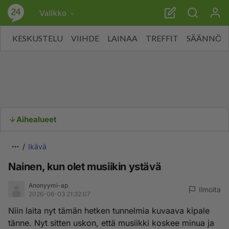
Valikko
KESKUSTELU
VIIHDE
LAINAA
TREFFIT
SÄÄNNÖT
Aihealueet
Ikävä
Nainen, kun olet musiikin ystävä
Anonyymi-ap
Ilmoita
2026-06-03 21:32:07
Niin laita nyt tämän hetken tunnelmia kuvaava kipale
tänne. Nyt sitten uskon, että musiikki koskee minua ja