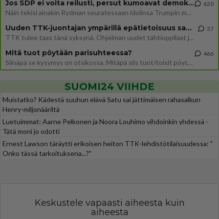
Jos SDP ei voita reilusti, persut kumoavat demokratian Suomesta
620
Näin tekisi ainakin Rydman seuratessaan idolinsa Trumpin mallia https://www.is.fi/politiikka/art-2000012187244.html
Uuden TTK-juontajan ympärillä epätietoisuus sakenee - Nyt MTV hämmentää soppaa
37
TTK tulee taas tänä syksynä. Ohjelman uudet tähtioppilaat julkistetaan torstaina 6. elokuuta klo 14 alkavassa lehdistö
Mitä tuot pöytään parisuhteessa?
466
Siinäpä se kysymys on otsikossa. Mitäpä siis tuot/toisit pöytään parisuhteessa? Oletko mies vai nainen? Koetko sen mitä
SUOMI24 VIIHDE
Muistatko? Kädestä suuhun elävä Satu sai jättimäisen rahasalkun
Henry-miljonääriltä
Luetuimmat: Aarne Pelkonen ja Noora Louhimo vihdoinkin yhdessä -
Tätä moni jo odotti
Ernest Lawson täräytti erikoisen heiton TTK-lehdistötilaisuudessa: "
Onko tässä tarkoituksena...?"
Keskustele vapaasti aiheesta kuin
aiheesta