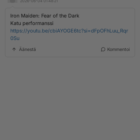
2026-06-04 01:48:21
Iron Maiden: Fear of the Dark
Katu performanssi
https://youtu.be/cbiAYOGE6tc?si=dFpOFhLuu_Rqr
0Su
Äänestä
Kommentoi