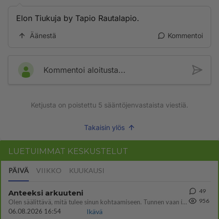
Elon Tiukuja by Tapio Rautalapio.
Äänestä
Kommentoi
Kommentoi aloitusta...
Ketjusta on poistettu
5
sääntöjenvastaista viestiä.
Takaisin ylös
LUETUIMMAT KESKUSTELUT
PÄIVÄ
VIIKKO
KUUKAUSI
49
Anteeksi arkuuteni
956
Olen säälittävä, mitä tulee sinun kohtaamiseen. Tunnen vaan itseni todella epävarmaksi sun kanssa. Jos minun olisi pitän
06.08.2026 16:54
Ikävä