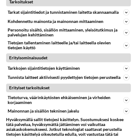
Tarkoitukset
Anonyymi00025
2026-06-03 23:13:37
Tarkat sijaintitiedot ja tunnistaminen laitetta skannaamalla
Kohdennettu mainonta ja mainonnan mittaaminen
Rumpali se siinä on
Personoitu sisältö, sisällön mittaaminen, yleisötutkimus ja
Pertti Neumann: Rakkauden rummut
palvelujen kehittäminen
https://youtu.be/7IcNZmr_BKA?si=52VvwIWg3tg4
Tietojen tallentaminen laitteelle ja/tai laitteella olevien
e1wj
tietojen käyttö
Erityisominaisuudet
Äänestä
Kommentoi
Tarkkojen sijaintitietojen käyttäminen
Anonyymi00030
Tunnista laitteet aktiivisesti pyydettyjen tietojen perusteella
2026-06-04 00:56:03
Erityiset tarkoitukset
Ville Valo & Agents
Tietoturva, väärinkäytösten ehkäiseminen ja virheiden
Helsinki päivän konsertti 2019
korjaaminen
https://youtu.be/CrGVZHhUwd0?si=Fi08rCo5Gwx
Mainonnan ja sisällön tekninen jakelu
bV_FG
Hyväksymällä sallit tietojesi käsittelyn. Suostumuksesi koskee
tätä palvelua, hyväksymättä jättäminen voi vaikuttaa
Äänestä
Kommentoi
asiakaskokemukseesi. Jotkut teknologiat saattavat perustella
tietojen käsittelyä oikeutetulla edulla, voit vastustaa tätä tai