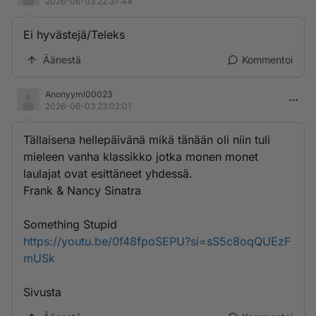
2026-06-03 22:37:44
Ei hyvästejä/Teleks
Äänestä
Kommentoi
Anonyymi00023
2026-06-03 23:02:01
Tällaisena hellepäivänä mikä tänään oli niin tuli
mieleen vanha klassikko jotka monen monet
laulajat ovat esittäneet yhdessä.
Frank & Nancy Sinatra
Something Stupid
https://youtu.be/0f48fpoSEPU?si=sS5c8oqQUEzF
mUSk
Sivusta