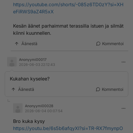
https://youtube.com/shorts/-085z6TD0zY?si=XH
eFiRWS9aZ4R5xX
Kesän äänet parhaimmat terassilla istuen ja silmät
kiinni kuunnellen.
Äänestä
Kommentoi
Anonyymi00017
2026-06-03 22:12:43
Kukahan kyselee?
Äänestä
Kommentoi
Anonyymi00028
2026-06-04 00:07:54
Bro kuka kysy
https://youtu.be/6s5b6afqyXI?si=TR-RX7fmynpO