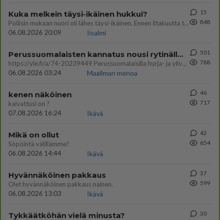
15
Kuka melkein täysi-ikäinen hukkui?
848
Poliisin mukaan nuori oli lähes täysi-ikäinen. Ennen iltakuutta tulleen ilmoituksen mukaan ihminen oli joutunut mahdoll
06.08.2026 20:09
Iisalmi
501
Perussuomalaisten kannatus nousi rytinällä Ylen tänään julkaisemassa tuoreimmassa gallup-kyselyssä.
788
https://yle.fi/a/74-20239449 Perussuomalaisilla hurja- ja ylivoimaisesti suurin nousu tässä uudessa Ylen gallupissa. Kyl
06.08.2026 03:24
Maailman menoa
46
kenen näköinen
717
kaivattusi on ?
07.08.2026 16:24
Ikävä
42
Mikä on ollut
654
Söpöintä välillämme?
06.08.2026 14:44
Ikävä
37
Hyvännäköinen pakkaus
599
Olet hyvännäköinen pakkaus nainen.
06.08.2026 13:03
Ikävä
30
Tykkäätköhän vielä minusta?