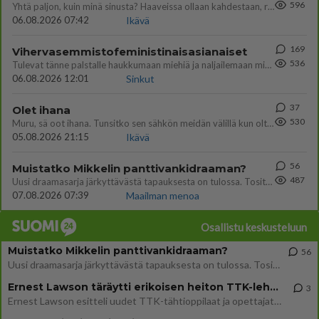
596
Yhtä paljon, kuin minä sinusta? Haaveissa ollaan kahdestaan, rauhassa ja lähennytään fyysisesti ja tutustutaan syvemmin
06.08.2026 07:42
Ikävä
169
Vihervasemmistofeministinaisasianaiset
536
Tulevat tänne palstalle haukkumaan miehiä ja naljailemaan miehelle, kehuvat olevansa heitä parempia. Itse asuvat MIEHE
06.08.2026 12:01
Sinkut
37
Olet ihana
530
Muru, sä oot ihana. Tunsitko sen sähkön meidän välillä kun oltiin ihan låhekkäin? 👩‍❤️‍👩❤️😼😘
05.08.2026 21:15
Ikävä
56
Muistatko Mikkelin panttivankidraaman?
487
Uusi draamasarja järkyttävästä tapauksesta on tulossa. Tositapahtumiin perustuva sarja ammentaa vuoden 1986 Mikkelin pan
07.08.2026 07:39
Maailman menoa
Osallistu keskusteluun
Muistatko Mikkelin panttivankidraaman?
56
Uusi draamasarja järkyttävästä tapauksesta on tulossa. Tositapahtumiin perustuva sarja ammentaa vuoden 1986 Mikkelin pan
Ernest Lawson täräytti erikoisen heiton TTK-lehdistötilaisuudessa: " Onko tässä tarkoituksena...?"
3
Ernest Lawson esitteli uudet TTK-tähtioppilaat ja opettajat torstaina 6.8. lehdistölle. Tulevalla kaudella on yksi hausk