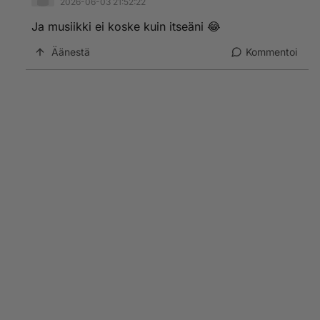
2026-06-03 21:52:22
Ja musiikki ei koske kuin itseäni 😂
Äänestä
Kommentoi