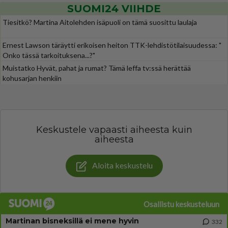
SUOMI24 VIIHDE
Tiesitkö? Martina Aitolehden isäpuoli on tämä suosittu laulaja
Ernest Lawson täräytti erikoisen heiton TTK-lehdistötilaisuudessa: "
Onko tässä tarkoituksena...?"
Muistatko Hyvät, pahat ja rumat? Tämä leffa tv:ssä herättää
kohusarjan henkiin
Keskustele vapaasti aiheesta kuin
aiheesta
Aloita keskustelu
Osallistu keskusteluun
Martinan bisneksillä ei mene hyvin
332