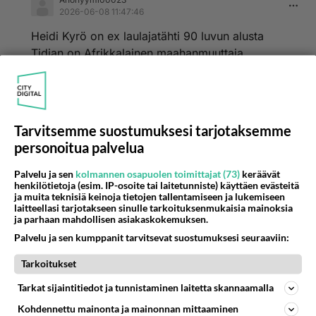
2026-06-08 11:47:46
Heidi Kyrö on ex laulajatähti 90 luvun alusta
Tidjan on Afrikkalainen maahanmuuttaja.
Äänestä
Kommentoi
Anonyymi00029
Tarvitsemme suostumuksesi tarjotaksemme
2026-06-09 20:18:35
personoitua palvelua
Anonyymi00023
kirjoitti:
Heidi Kyrö on ex laulajatähti 90 luvun alusta Tidjan on
Palvelu ja sen
kolmannen osapuolen toimittajat (73)
keräävät
henkilötietoja (esim. IP-osoite tai laitetunniste) käyttäen evästeitä
Afrikkalainen maahanmuuttaja.
ja muita teknisiä keinoja tietojen tallentamiseen ja lukemiseen
laitteellasi tarjotakseen sinulle tarkoituksenmukaisia mainoksia
ja parhaan mahdollisen asiakaskokemuksen.
Pitääkö mun olla nyt vaikuttunut tuosta tiedosta?
Palvelu ja sen kumppanit tarvitsevat suostumuksesi seuraaviin:
Äänestä
Kommentoi
Tarkoitukset
Anonyymi00014
Tarkat sijaintitiedot ja tunnistaminen laitetta skannaamalla
2026-06-07 17:29:25
Kohdennettu mainonta ja mainonnan mittaaminen