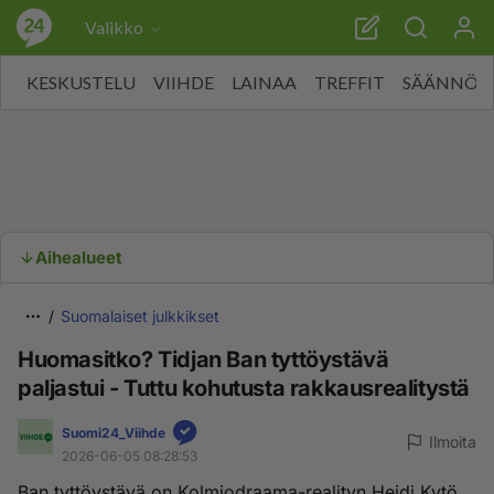
Valikko
KESKUSTELU
VIIHDE
LAINAA
TREFFIT
SÄÄNNÖT
Aihealueet
Suomalaiset julkkikset
Huomasitko? Tidjan Ban tyttöystävä
paljastui - Tuttu kohutusta rakkausrealitystä
Suomi24_Viihde
Ilmoita
2026-06-05 08:28:53
Ban tyttöystävä on Kolmiodraama-realityn Heidi Kytö.