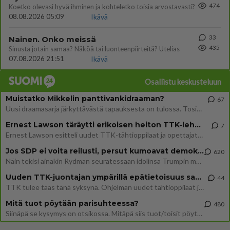
474
Koetko olevasi hyvä ihminen ja kohteletko toisia arvostavasti?
08.08.2026 05:09
Ikävä
33
Nainen. Onko meissä
435
Sinusta jotain samaa? Näköä tai luonteenpiirteitä? Utelias
07.08.2026 21:51
Ikävä
Osallistu keskusteluun
Muistatko Mikkelin panttivankidraaman?
67
Uusi draamasarja järkyttävästä tapauksesta on tulossa. Tositapahtumiin perustuva sarja ammentaa vuoden 1986 Mikkelin pan
Ernest Lawson täräytti erikoisen heiton TTK-lehdistötilaisuudessa: " Onko tässä tarkoituksena...?"
7
Ernest Lawson esitteli uudet TTK-tähtioppilaat ja opettajat torstaina 6.8. lehdistölle. Tulevalla kaudella on yksi hausk
Jos SDP ei voita reilusti, persut kumoavat demokratian Suomesta
620
Näin tekisi ainakin Rydman seuratessaan idolinsa Trumpin mallia https://www.is.fi/politiikka/art-2000012187244.html
Uuden TTK-juontajan ympärillä epätietoisuus sakenee - Nyt MTV hämmentää soppaa
44
TTK tulee taas tänä syksynä. Ohjelman uudet tähtioppilaat julkistetaan torstaina 6. elokuuta klo 14 alkavassa lehdistö
Mitä tuot pöytään parisuhteessa?
480
Siinäpä se kysymys on otsikossa. Mitäpä siis tuot/toisit pöytään parisuhteessa? Oletko mies vai nainen? Koetko sen mitä