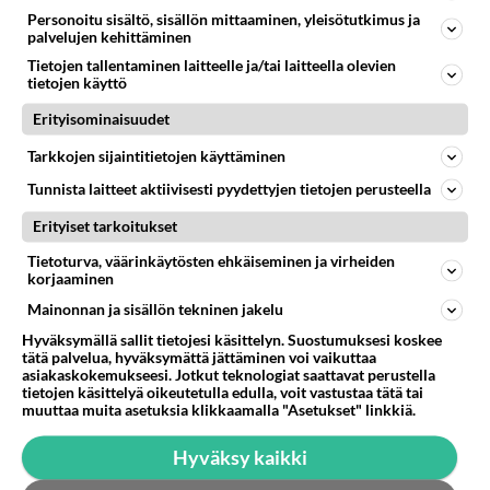
Personoitu sisältö, sisällön mittaaminen, yleisötutkimus ja
Onko kenties nauttinut jotain...😵‍💫
palvelujen kehittäminen
Äänestä
Kommentoi
Tietojen tallentaminen laitteelle ja/tai laitteella olevien
tietojen käyttö
Erityisominaisuudet
Anonyymi00016
2026-06-07 20:08:23
Tarkkojen sijaintitietojen käyttäminen
Tuo nainen oli ennen valkoinen ja nyt yhtäkkiä
Tunnista laitteet aktiivisesti pyydettyjen tietojen perusteella
sama pigmentti kuin poikaystävällä.
Erityiset tarkoitukset
Äänestä
Kommentoi
Tietoturva, väärinkäytösten ehkäiseminen ja virheiden
korjaaminen
Mainonnan ja sisällön tekninen jakelu
Anonyymi00020
2026-06-07 23:55:31
Hyväksymällä sallit tietojesi käsittelyn. Suostumuksesi koskee
tätä palvelua, hyväksymättä jättäminen voi vaikuttaa
Miten se on mahdollista?
asiakaskokemukseesi. Jotkut teknologiat saattavat perustella
tietojen käsittelyä oikeutetulla edulla, voit vastustaa tätä tai
Äänestä
Kommentoi
muuttaa muita asetuksia klikkaamalla "Asetukset" linkkiä.
Hyväksy kaikki
Anonyymi00026
2026-06-08 20:58:44