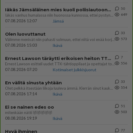
50
Iäkäs Jämsäläinen mies kuoli poliisiautoon matkalla Jyväskylän putkaan
649
Iäkäs vanhus humalassa niin huonossa kunnossa, ettei pystynyt huolehtimaan itsestään niin ainoa apu sillä hetkellä oli
07.08.2026 12:07
Jämsä
33
Olen luovuttanut
573
Välimme menivät niin pahasti solmuun, ettei niitä voi enää korjata. On aika jatkaa elämässä eteenpäin. Toivon sulle kaik
07.08.2026 15:03
Ikävä
7
Ernest Lawson täräytti erikoisen heiton TTK-lehdistötilaisuudessa: " Onko tässä tarkoituksena...?"
556
Ernest Lawson esitteli uudet TTK-tähtioppilaat ja opettajat torstaina 6.8. lehdistölle. Tulevalla kaudella on yksi hausk
07.08.2026 07:20
Kotimaiset julkkisjuorut
33
En välitä sinusta yhtään
554
Olet pelkkä itsestään liikoja luuleva ämmä. Kierrän sinut kaukaa nyt ja aina. Olit mulle pelkkä lelu vaan.
07.08.2026 17:14
Ikävä
51
Ei se nainen edes oo
503
mitenkään nätti 🤣🤣🤣🤣🤣
08.08.2026 19:19
Ikävä
77
Hyvä ihminen