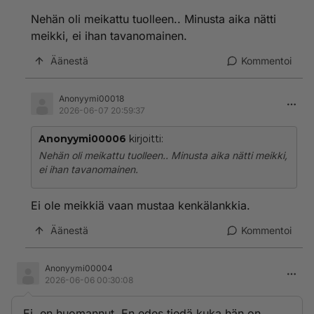
Nehän oli meikattu tuolleen.. Minusta aika nätti
meikki, ei ihan tavanomainen.
Äänestä
Kommentoi
Anonyymi00018
2026-06-07 20:59:37
Anonyymi00006
kirjoitti:
Nehän oli meikattu tuolleen.. Minusta aika nätti meikki,
ei ihan tavanomainen.
Ei ole meikkiä vaan mustaa kenkälankkia.
Äänestä
Kommentoi
Anonyymi00004
2026-06-06 00:30:08
Ei, en huomannut. En edes tiedä kuka hän on.