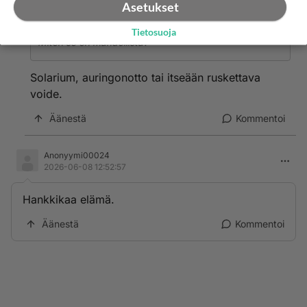
Asetukset
Anonyymi00020
kirjoitti:
Tietosuoja
Miten se on mahdollista?
Solarium, auringonotto tai itseään ruskettava
voide.
Äänestä
Kommentoi
Anonyymi00024
2026-06-08 12:52:57
Hankkikaa elämä.
Äänestä
Kommentoi