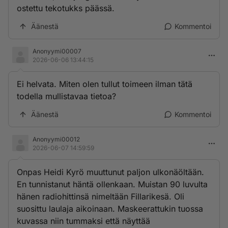
ostettu tekotukks päässä.
Äänestä
Kommentoi
Anonyymi00007
2026-06-06 13:44:15
Ei helvata. Miten olen tullut toimeen ilman tätä
todella mullistavaa tietoa?
Äänestä
Kommentoi
Anonyymi00012
2026-06-07 14:59:59
Onpas Heidi Kyrö muuttunut paljon ulkonäöltään.
En tunnistanut häntä ollenkaan. Muistan 90 luvulta
hänen radiohittinsä nimeltään Fillarikesä. Oli
suosittu laulaja aikoinaan. Maskeerattukin tuossa
kuvassa niin tummaksi että näyttää