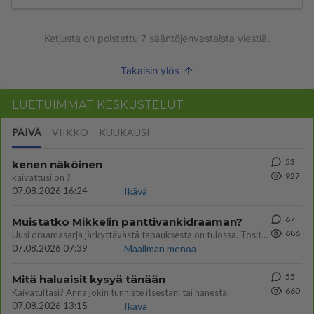
Ketjusta on poistettu
7
sääntöjenvastaista viestiä.
Takaisin ylös
LUETUIMMAT KESKUSTELUT
PÄIVÄ
VIIKKO
KUUKAUSI
53
kenen näköinen
927
kaivattusi on ?
07.08.2026 16:24
Ikävä
67
Muistatko Mikkelin panttivankidraaman?
686
Uusi draamasarja järkyttävästä tapauksesta on tulossa. Tositapahtumiin perustuva sarja ammentaa vuoden 1986 Mikkelin pan
07.08.2026 07:39
Maailman menoa
55
Mitä haluaisit kysyä tänään
660
Kaivatultasi? Anna jokin tunniste itsestäni tai hänestä.
07.08.2026 13:15
Ikävä