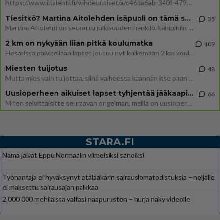
https://www.iltalehti.fi/viihdeuutiset/a/c46da6ab-340f-4790-aaa7-0865eed2336 Yrityksen konkurssihakemus on tullut kärä
Tiesitkö? Martina Aitolehden isäpuoli on tämä suosittu laulaja
35
Martina Aitolehti on seurattu julkisuuden henkilö. Lähipiiriin mahtuu muitakin tunnettuja henkilöitä. Tiesitkö, että Ma
2 km on nykyään liian pitkä koulumatka
109
Hesarissa päivitellään lapset joutuu nyt kulkemaan 2 km kouluun jösses. Ruostefillarilla tuo matka menee vaikka miten äk
Miesten tuijotus
48
Mutta mies vain tuijottaa, siinä vaiheessa käännän itse pään pois. Mikä juttu? Yleensä jos joku tuijottaa tai katsoo, hä
Uusioperheen aikuiset lapset tyhjentää jääkaapin käydessään
66
Miten selvittäisitte seuraavan ongelman, meillä on uusioperhe, minulla teini-ikäiset lapset ja puolisolla aikuiset, jotk
STARA.FI
Nämä jäivät Eppu Normaalin viimeisiksi sanoiksi
Työnantaja ei hyväksynyt etälääkärin sairauslomatodistuksia – neljälle
ei maksettu sairausajan palkkaa
2 000 000 mehiläistä valtasi naapuruston – hurja näky videolle