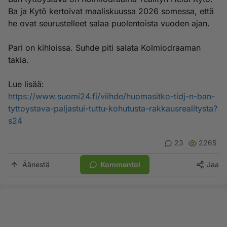
Ba ja Kytö kertoivat maaliskuussa 2026 somessa, että
he ovat seurustelleet salaa puolentoista vuoden ajan.
Pari on kihloissa. Suhde piti salata Kolmiodraaman
takia.
Lue lisää:
https://www.suomi24.fi/viihde/huomasitko-tidj-n-ban-
tyttoystava-paljastui-tuttu-kohutusta-rakkausrealitysta?
s24
23
2265
Äänestä
Kommentoi
Jaa