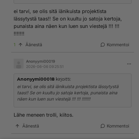
ei tarvi, se olis sitä iänikuista projektista
lässytystä taas!! Se on kuultu jo satoja kertoja,
punaista aina näen kun luen sun viestejä !!! !!!
!!!!!!!
1
Äänestä
Kommentoi
Anonyymi00019
2026-06-06 09:25:51
Anonyymi00018
kirjoitti:
ei tarvi, se olis sitä iänikuista projektista lässytystä
taas!! Se on kuultu jo satoja kertoja, punaista aina
näen kun luen sun viestejä !!! !!! !!!!!!!
Lähe meneen trolli, kiitos.
Äänestä
Kommentoi