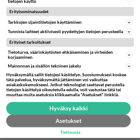
tietojen käyttö
2026-06-07 18:00:59
Erityisominaisuudet
-Ja haallistuneet maltaat.
Tarkkojen sijaintitietojen käyttäminen
Äänestä
Kommentoi
Tunnista laitteet aktiivisesti pyydettyjen tietojen perusteella
Anonyymi00058
Erityiset tarkoitukset
2026-06-07 18:03:38
Tietoturva, väärinkäytösten ehkäiseminen ja virheiden
korjaaminen
Anonyymi00056
kirjoitti:
Mainonnan ja sisällön tekninen jakelu
-Ja haallistuneet maltaat.
Hyväksymällä sallit tietojesi käsittelyn. Suostumuksesi koskee
tätä palvelua, hyväksymättä jättäminen voi vaikuttaa
Niin taitaa olla..
asiakaskokemukseesi. Jotkut teknologiat saattavat perustella
tietojen käsittelyä oikeutetulla edulla, voit vastustaa tätä tai
Äänestä
Kommentoi
muuttaa muita asetuksia klikkaamalla "Asetukset" linkkiä.
Hyväksy kaikki
Asetukset
Tietosuoja