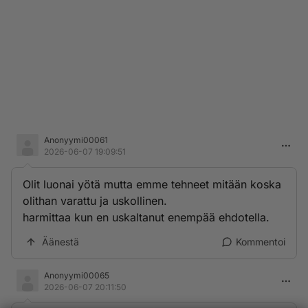
Anonyymi00061
2026-06-07 19:09:51
Olit luonai yötä mutta emme tehneet mitään koska
olithan varattu ja uskollinen.
harmittaa kun en uskaltanut enempää ehdotella.
Äänestä
Kommentoi
Anonyymi00065
2026-06-07 20:11:50