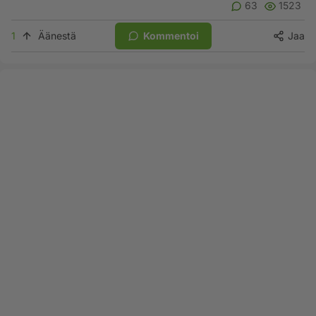
63
1523
1
Äänestä
Kommentoi
Jaa