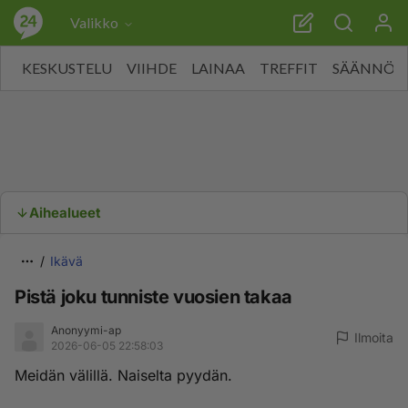
Valikko
KESKUSTELU
VIIHDE
LAINAA
TREFFIT
SÄÄNNÖT
Aihealueet
Ikävä
Pistä joku tunniste vuosien takaa
Anonyymi-ap
Ilmoita
2026-06-05 22:58:03
Meidän välillä. Naiselta pyydän.