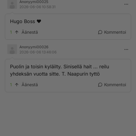
Anonyymi00025
2026-06-06 10:58:31
Hugo Boss ❤️
1
Äänestä
Kommentoi
Anonyymi00026
2026-06-06 13:46:06
Puolin ja toisin kyläilty. Sinisellä hait ... reilu
yhdeksän vuotta sitte. T. Naapurin tyttö
1
Äänestä
Kommentoi