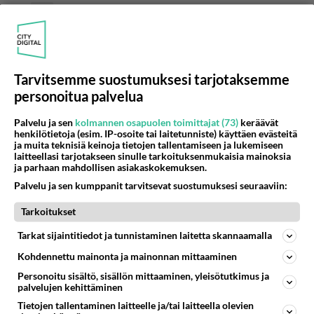
Anonyymi00021
2026-06-06 09:28:42
Anonyymi00017
kirjoitti:
Kyllä. Ketä sinä kaipaat?
Tarvitsemme suostumuksesi tarjotaksemme
personoitua palvelua
Sellasta ukkelia, joka vaan antaa katsella ja
kehua. Sit se välillä möksöttää ja on ihan
Palvelu ja sen
kolmannen osapuolen toimittajat (73)
keräävät
p*llynaama.
henkilötietoja (esim. IP-osoite tai laitetunniste) käyttäen evästeitä
ja muita teknisiä keinoja tietojen tallentamiseen ja lukemiseen
laitteellasi tarjotakseen sinulle tarkoituksenmukaisia mainoksia
Äänestä
Kommentoi
ja parhaan mahdollisen asiakaskokemuksen.
Palvelu ja sen kumppanit tarvitsevat suostumuksesi seuraaviin:
Anonyymi00020
2026-06-06 09:26:10
Tarkoitukset
Tarkat sijaintitiedot ja tunnistaminen laitetta skannaamalla
Kielletyt tunteet. Baari.
Kohdennettu mainonta ja mainonnan mittaaminen
Äänestä
Kommentoi
Personoitu sisältö, sisällön mittaaminen, yleisötutkimus ja
palvelujen kehittäminen
Tietojen tallentaminen laitteelle ja/tai laitteella olevien
Anonyymi00056