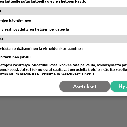
n laitteelle ja/tai laitteella olevien tietojen käyttö
t
etojen käyttäminen
iivisesti pyydettyjen tietojen perusteella
et
äytösten ehkäiseminen ja virheiden korjaaminen
ön tekninen jakelu
ietojesi käsittelyn. Suostumuksesi koskee tätä palvelua, hyväksymättä jä
mukseesi. Jotkut teknologiat saattavat perustella tietojen käsittelyä oike
uttaa muita asetuksia klikkaamalla "Asetukset" linkkiä.
Asetukset
Hyv