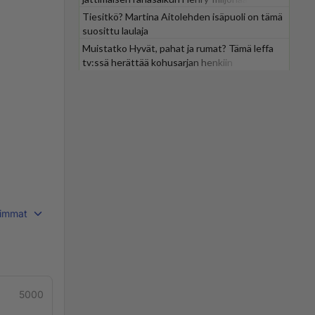
Tiesitkö? Martina Aitolehden isäpuoli on tämä
suosittu laulaja
Muistatko Hyvät, pahat ja rumat? Tämä leffa
tv:ssä herättää kohusarjan henkiin
immat
5000