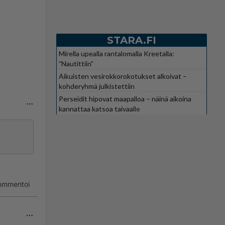
STARA.FI
Mirella upealla rantalomalla Kreetalla:
”Nautittiin”
Aikuisten vesirokkorokotukset alkoivat –
kohderyhmä julkistettiin
Perseidit hipovat maapalloa – näinä aikoina
kannattaa katsoa taivaalle
ommentoi