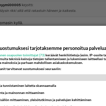
nyymi00005
kirjoitti:
täysin rikki siitä että rakastuin häneen ja kaikesta.
omasin kyllä.
 hätää.
://m.youtube.com/watch?v=GKohdVQbrcs
uostumuksesi tarjotaksemme personoitua palvelu
nestä
K
nen osapuolen toimittajat (73)
keräävät henkilötietoja (esim. IP-osoite ta
 muita teknisiä keinoja tietojen tallentamiseen ja lukemiseen laitteellasi t
Anonyymi00021
a mainoksia ja parhaan mahdollisen asiakaskokemuksen.
026-06-07 21:14:50
anit tarvitsevat suostumuksesi seuraaviin:
nyymi00005
kirjoitti:
täysin rikki siitä että rakastuin häneen ja kaikesta.
t ja tunnistaminen laitetta skannaamalla
nua... <3
ta ja mainonnan mittaaminen
sisällön mittaaminen, yleisötutkimus ja palvelujen kehittäminen
nestä
K