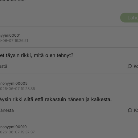
Lähe
nyymi00001
-06-07 19:26:51
et täysin rikki, mitä olen tehnyt?
estä
K
Anonyymi00005
026-06-07 19:28:36
äysin rikki siitä että rakastuin häneen ja kaikesta.
änestä
K
Anonyymi00010
026-06-07 19:37:37