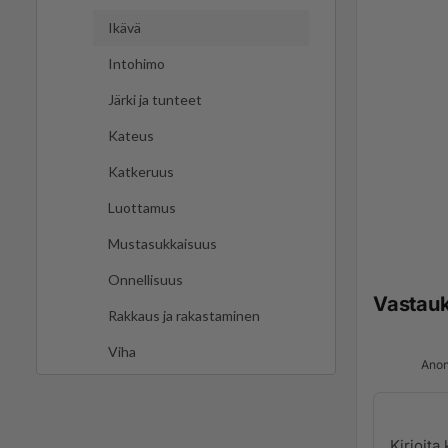
Ikävä
Intohimo
Järki ja tunteet
Kateus
Katkeruus
Luottamus
Mustasukkaisuus
Onnellisuus
Vastau
Rakkaus ja rakastaminen
Viha
Anon