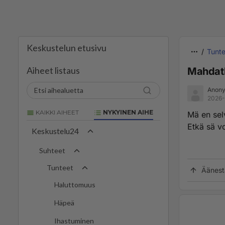
Keskustelun etusivu
Tunte
Aiheet listaus
Mahdatk
Anony
2026-
KAIKKI AIHEET
NYKYINEN AIHE
Mä en selv
Etkä sä vo
Keskustelu24
Suhteet
Tunteet
Äänest
Haluttomuus
Häpeä
Ihastuminen