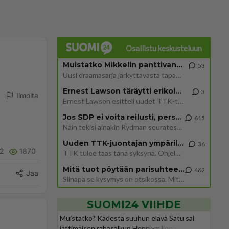
Osallistu keskusteluun
Muistatko Mikkelin panttivankidraaman?
53
Uusi draamasarja järkyttävästä tapauksesta on tulossa. Tositapahtumiin perustuva sarja ammentaa vuoden 1986 Mikkelin pan
Ernest Lawson täräytti erikoisen heiton TTK-lehdistötilaisuudessa: " Onko tässä tarkoituksena...?"
3
Ilmoita
Ernest Lawson esitteli uudet TTK-tähtioppilaat ja opettajat torstaina 6.8. lehdistölle. Tulevalla kaudella on yksi hausk
Jos SDP ei voita reilusti, persut kumoavat demokratian Suomesta
615
Näin tekisi ainakin Rydman seuratessaan idolinsa Trumpin mallia https://www.is.fi/politiikka/art-2000012187244.html
Uuden TTK-juontajan ympärillä epätietoisuus sakenee - Nyt MTV hämmentää soppaa
36
2
1870
TTK tulee taas tänä syksynä. Ohjelman uudet tähtioppilaat julkistetaan torstaina 6. elokuuta klo 14 alkavassa lehdistö
Mitä tuot pöytään parisuhteessa?
462
Jaa
Siinäpä se kysymys on otsikossa. Mitäpä siis tuot/toisit pöytään parisuhteessa? Oletko mies vai nainen? Koetko sen mitä
SUOMI24 VIIHDE
Muistatko? Kädestä suuhun elävä Satu sai
jättimäisen rahasalkun Henry-miljonääriltä