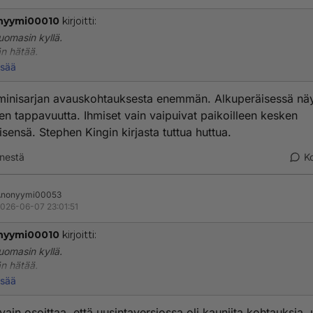
nyymi00010
kirjoitti:
omasin kyllä.
n hätää.
isää
s://m.youtube.com/watch?v=GKohdVQbrcs
minisarjan avauskohtauksesta enemmän. Alkuperäisessä näyt
en tappavuutta. Ihmiset vain vaipuivat paikoilleen kesken
sensä. Stephen Kingin kirjasta tuttua huttua.
nestä
K
Anonyymi00053
026-06-07 23:01:51
nyymi00010
kirjoitti:
omasin kyllä.
n hätää.
isää
s://m.youtube.com/watch?v=GKohdVQbrcs
ain osoittaa, että uusintaversiossa oli kauniita kohtauksia, 