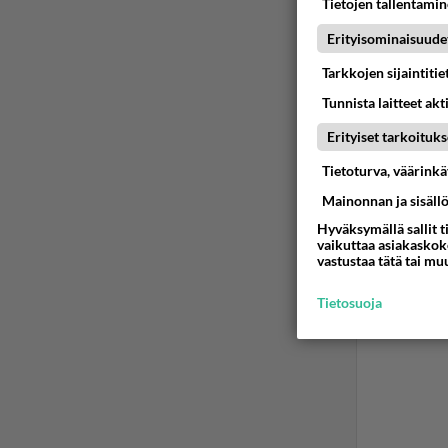
Tietojen tallentamine
Erityisominaisuude
Tarkkojen sijaintiti
Tunnista laitteet akt
Erityiset tarkoituks
Tietoturva, väärink
Mainonnan ja sisäll
Hyväksymällä sallit t
vaikuttaa asiakaskoke
vastustaa tätä tai mu
Tietosuoja