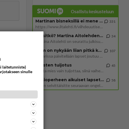
Osallistu keskusteluun
Martinan bisneksillä ei mene hyvin
331
https://www.iltalehti.fi/viihdeuutiset/a/c46da6ab-340f-4790-aaa7-0865eed2336 Yrityksen konkurssihakemus on tullut kärä
Tiesitkö? Martina Aitolehden isäpuoli on tämä suosittu laulaja
34
Martina Aitolehti on seurattu julkisuuden henkilö. Lähipiiriin mahtuu muitakin tunnettuja henkilöitä. Tiesitkö, että Ma
2 km on nykyään liian pitkä koulumatka
107
Hesarissa päivitellään lapset joutuu nyt kulkemaan 2 km kouluun jösses. Ruostefillarilla tuo matka menee vaikka miten äk
a
ommentoi
Miesten tuijotus
45
i laitetunniste)
Mutta mies vain tuijottaa, siinä vaiheessa käännän itse pään pois. Mikä juttu? Yleensä jos joku tuijottaa tai katsoo, hä
arjotakseen sinulle
Uusioperheen aikuiset lapset tyhjentää jääkaapin käydessään
58
Miten selvittäisitte seuraavan ongelman, meillä on uusioperhe, minulla teini-ikäiset lapset ja puolisolla aikuiset, jotk
ommentoi