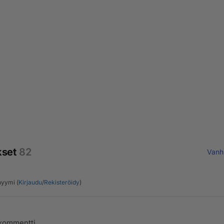
kset
82
Vanh
yymi (
Kirjaudu
/
Rekisteröidy
)