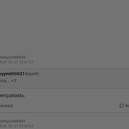
Anonyymi00042
026-06-07 22:07:27
nyymi00021
kirjoitti:
inua... <3
 empatiasta.
änestä
K
Anonyymi00051
026-06-07 22:59:24