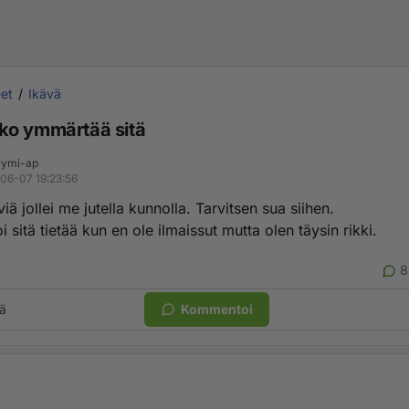
et
Ikävä
o ymmärtää sitä
ymi-ap
06-07 19:23:56
iä jollei me jutella kunnolla. Tarvitsen sua siihen.
i sitä tietää kun en ole ilmaissut mutta olen täysin rikki.
8
ä
Kommentoi