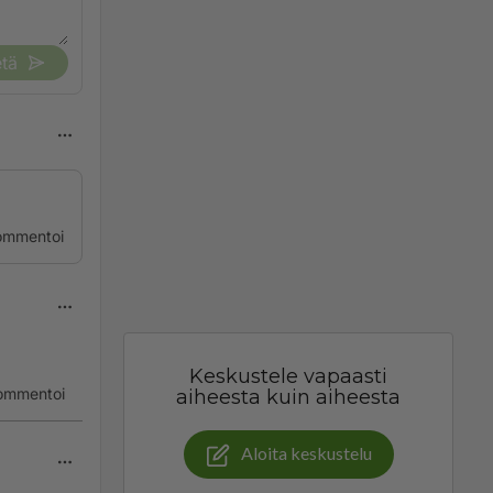
tä
ommentoi
Keskustele vapaasti
ommentoi
aiheesta kuin aiheesta
Aloita keskustelu