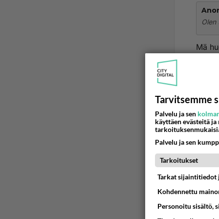
Ano
Olen 
Mä hu
Mitään
https
Tarvitsemme s
Ää
Palvelu ja sen
kolman
käyttäen evästeitä ja
tarkoituksenmukaisi
2
Palvelu ja sen kumpp
Ano
Tarkoitukset
Olen 
Tarkat sijaintitiedo
voi si
Kohdennettu mainon
Personoitu sisältö, 
Ää