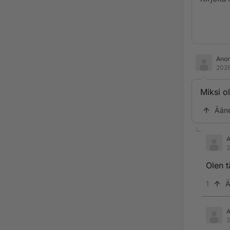
Ano
2026
Miksi ol
Ään
2
Olen t
1
Ä
2