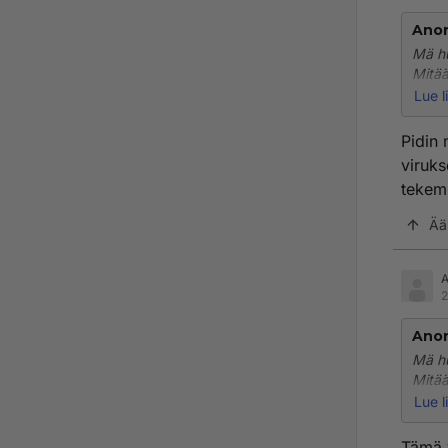
Ano
Mä hu
Mitää
Lue l
http
Pidin 
viruks
tekemi
Ää
2
Ano
Mä hu
Mitää
Lue l
http
Tämä v