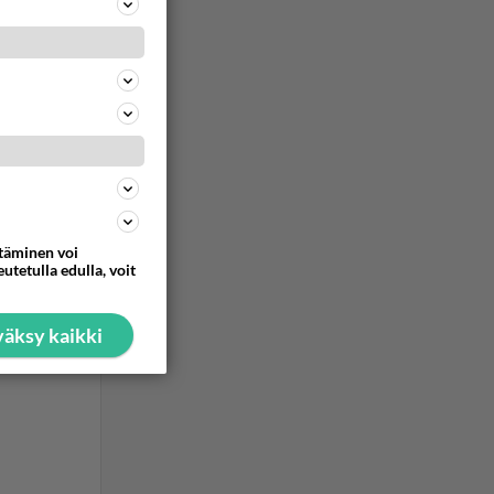
ttäminen voi
utetulla edulla, voit
äksy kaikki