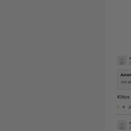
2
Ano
voi s
Kiitos
1
Ä
2