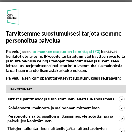
Riistit ehkä feminiinisyyteni juuri, viattomuus on
menny jo ajat sitten
Äänestä
Kommentoi
Tarvitsemme suostumuksesi tarjotaksemme
personoitua palvelua
Anonyymi00027
2026-06-10 08:03:59
Palvelu ja sen
kolmannen osapuolen toimittajat (73)
keräävät
henkilötietoja (esim. IP-osoite tai laitetunniste) käyttäen evästeitä
Anonyymi00026
kirjoitti:
ja muita teknisiä keinoja tietojen tallentamiseen ja lukemiseen
laitteellasi tarjotakseen sinulle tarkoituksenmukaisia mainoksia
Riistit ehkä feminiinisyyteni juuri, viattomuus on menny
ja parhaan mahdollisen asiakaskokemuksen.
jo ajat sitten
Palvelu ja sen kumppanit tarvitsevat suostumuksesi seuraaviin:
Liian ambivalenttia- eivät ymmärrä
Tarkoitukset
Tarkat sijaintitiedot ja tunnistaminen laitetta skannaamalla
Äänestä
Kommentoi
Kohdennettu mainonta ja mainonnan mittaaminen
Personoitu sisältö, sisällön mittaaminen, yleisötutkimus ja
palvelujen kehittäminen
Tietojen tallentaminen laitteelle ja/tai laitteella olevien