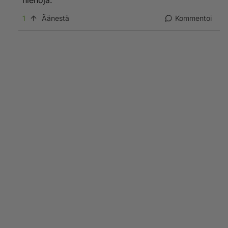
hienoja.
1
Äänestä
Kommentoi