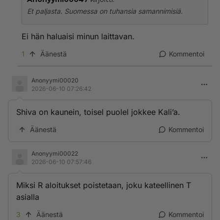
Et paljasta. Suomessa on tuhansia samannimisiä.
Ei hän haluaisi minun laittavan.
1
Äänestä
Kommentoi
Anonyymi00020
2026-06-10 07:26:42
Shiva on kaunein, toisel puolel jokkee Kali’a.
Äänestä
Kommentoi
Anonyymi00022
2026-06-10 07:57:46
Miksi R aloitukset poistetaan, joku kateellinen T
asialla
3
Äänestä
Kommentoi