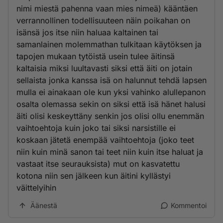
nimi miestä pahenna vaan mies nimeä) kääntäen
verrannollinen todellisuuteen näin poikahan on
isänsä jos itse niin haluaa kaltainen tai
samanlainen molemmathan tulkitaan käytöksen ja
tapojen mukaan tytöistä usein tulee äitinsä
kaltaisia miksi luultavasti siksi että äiti on jotain
sellaista jonka kanssa isä on halunnut tehdä lapsen
mulla ei ainakaan ole kun yksi vahinko alullepanon
osalta olemassa sekin on siksi että isä hänet halusi
äiti olisi keskeyttäny senkin jos olisi ollu enemmän
vaihtoehtoja kuin joko tai siksi narsistille ei
koskaan jätetä enempää vaihtoehtoja (joko teet
niin kuin minä sanon tai teet niin kuin itse haluat ja
vastaat itse seurauksista) mut on kasvatettu
kotona niin sen jälkeen kun äitini kyllästyi
väittelyihin
Äänestä
Kommentoi