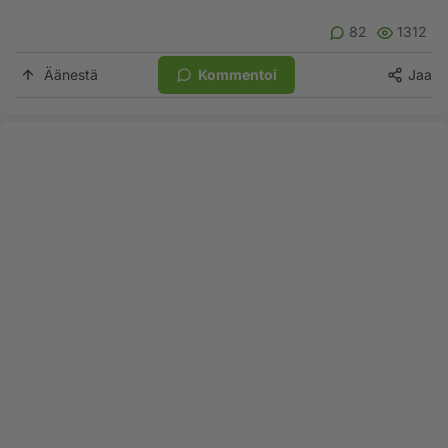
82
1312
Äänestä
Kommentoi
Jaa