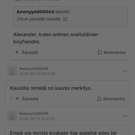
Anonyymi00045
kirjoitti:
Oliver pienellä twistillä. 👍🏻
Alexander, kuten entinen sveitsiläinen
boyfrendini.
Äänestä
Kommentoi
Anonyymi00044
2026-06-10 09:12:35
Kauniilla nimellä on kaunis merkitys.
7
Äänestä
Kommentoi
Anonyymi00049
2026-06-10 10:31:19
Empä ole moista koskaan itse ajatellut edes (ei