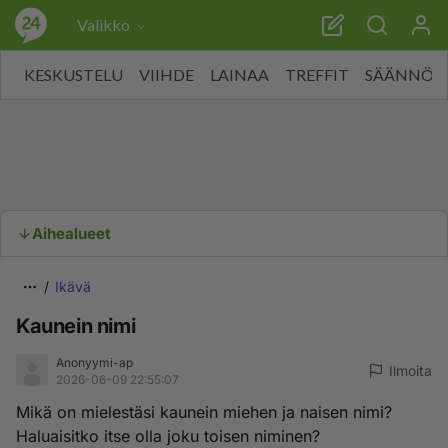
Valikko
KESKUSTELU
VIIHDE
LAINAA
TREFFIT
SÄÄNNÖT
Aihealueet
Ikävä
Kaunein nimi
Anonyymi-ap
Ilmoita
2026-06-09 22:55:07
Mikä on mielestäsi kaunein miehen ja naisen nimi?
Haluaisitko itse olla joku toisen niminen?