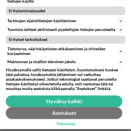
tietojen käyttö
Erityisominaisuudet
Tarkkojen sijaintitietojen käyttäminen
Tunnista laitteet aktiivisesti pyydettyjen tietojen perusteella
Erityiset tarkoitukset
Tietoturva, väärinkäytösten ehkäiseminen ja virheiden
korjaaminen
Mainonnan ja sisällön tekninen jakelu
Hyväksymällä sallit tietojesi käsittelyn. Suostumuksesi koskee
tätä palvelua, hyväksymättä jättäminen voi vaikuttaa
asiakaskokemukseesi. Jotkut teknologiat saattavat perustella
Anonyymi00024
tietojen käsittelyä oikeutetulla edulla, voit vastustaa tätä tai
2026-06-10 08:01:13
muuttaa muita asetuksia klikkaamalla "Asetukset" linkkiä.
Sukunimi on nääs eroottisempi ja sitä tulee käyttää
Hyväksy kaikki
uskottavasti
Asetukset
Äänestä
Kommentoi
Tietosuoja