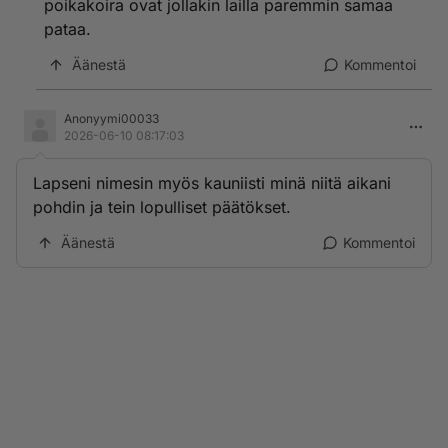
poikakoira ovat jollakin lailla paremmin samaa
pataa.
Äänestä
Kommentoi
Anonyymi00033
2026-06-10 08:17:03
Lapseni nimesin myös kauniisti minä niitä aikani
pohdin ja tein lopulliset päätökset.
Äänestä
Kommentoi