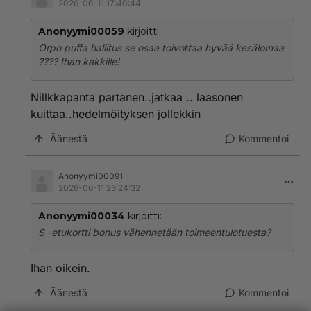
2026-06-11 17:40:44
Anonyymi00059
kirjoitti:
Orpo puffa hallitus se osaa toivottaa hyvää kesälomaa
???? Ihan kakkille!
Nillkkapanta partanen..jatkaa .. laasonen
kuittaa..hedelmöityksen jollekkin
Äänestä
Kommentoi
Anonyymi00091
2026-06-11 23:24:32
Anonyymi00034
kirjoitti:
S -etukortti bonus vähennetään toimeentulotuesta?
Ihan oikein.
Äänestä
Kommentoi