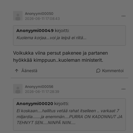
Anonyymi00050
2026-06-11 17:08:43
Anonyymi00049
kirjoitti:
Kuolema korjaa...voi ja leipä ei riitä...
Voikukka viina persut pakenee ja partanen
hyökkää kimppuun..kuoleman ministerit.
Äänestä
Kommentoi
Anonyymi00056
2026-06-11 17:28:39
Anonyymi00020
kirjoitti:
Ei koskaan....hallitus vetää rahat itselleen .. varkaat 7
miljardia.......ja enemmän....PURRA ON KADONNUT JA
TEHNYT SEN....NINPÄ NIIN....