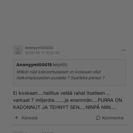
Anonyymi00020
2026-06-11 16:22:48
Anonyymi00015
kirjoitti:
Milloin nää kokoomuslaiset on koskaan ollut
heikompiosaisten puolella ? Saatikka persut ?
Ei koskaan....hallitus vetää rahat itselleen ..
varkaat 7 miljardia.......ja enemmän....PURRA ON
KADONNUT JA TEHNYT SEN....NINPÄ NIIN....
Äänestä
Kommentoi