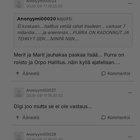
Anonyymi00023
2026-06-11 16:25:33
Anonyymi00020
kirjoitti:
Ei koskaan....hallitus vetää rahat itselleen .. varkaat 7
miljardia.......ja enemmän....PURRA ON KADONNUT JA
TEHNYT SEN....NINPÄ NIIN....
Merit ja Marit jauhakaa paskaa lisää... Purra on
roisto ja Orpo Hallitus..näin kyllä ajatellaan....
Äänestä
Kommentoi
Anonyymi00027
2026-06-11 16:30:02
Digi joo mutta se ei ole vastaus...
Äänestä
Kommentoi
Anonyymi00029
2026-06-11 16:32:40