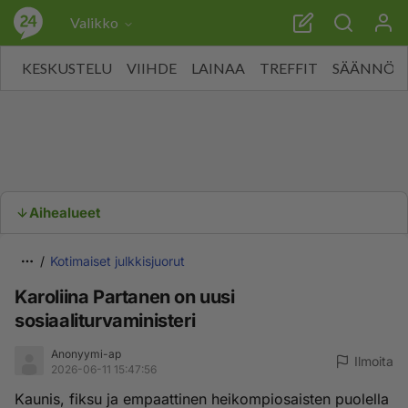
Valikko
KESKUSTELU
VIIHDE
LAINAA
TREFFIT
SÄÄNNÖT
Aihealueet
Kotimaiset julkkisjuorut
Karoliina Partanen on uusi
sosiaaliturvaministeri
Anonyymi-ap
Ilmoita
2026-06-11 15:47:56
Kaunis, fiksu ja empaattinen heikompiosaisten puolella