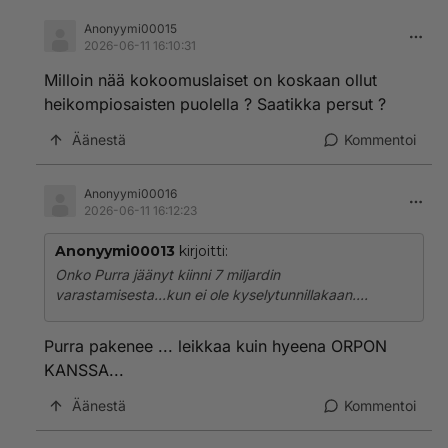
Anonyymi00015
2026-06-11 16:10:31
Milloin nää kokoomuslaiset on koskaan ollut
heikompiosaisten puolella ? Saatikka persut ?
Äänestä
Kommentoi
Anonyymi00016
2026-06-11 16:12:23
Anonyymi00013
kirjoitti:
Onko Purra jäänyt kiinni 7 miljardin
varastamisesta...kun ei ole kyselytunnillakaan....
Purra pakenee ... leikkaa kuin hyeena ORPON
KANSSA...
Äänestä
Kommentoi