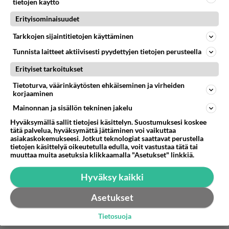
tietojen käyttö
Äänestä
Kommentoi
Erityisominaisuudet
Tarkkojen sijaintitietojen käyttäminen
Anonyymi00086
2026-06-11 19:23:10
Tunnista laitteet aktiivisesti pyydettyjen tietojen perusteella
Anonyymi00085
kirjoitti:
Erityiset tarkoitukset
Aivan kaiken..taas..
Tietoturva, väärinkäytösten ehkäiseminen ja virheiden
korjaaminen
Ai nääkö puhuu sosiaaliturvasta?
Mainonnan ja sisällön tekninen jakelu
Hyväksymällä sallit tietojesi käsittelyn. Suostumuksesi koskee
Äänestä
Kommentoi
tätä palvelua, hyväksymättä jättäminen voi vaikuttaa
asiakaskokemukseesi. Jotkut teknologiat saattavat perustella
tietojen käsittelyä oikeutetulla edulla, voit vastustaa tätä tai
Anonyymi00087
muuttaa muita asetuksia klikkaamalla "Asetukset" linkkiä.
2026-06-11 19:24:53
Hyväksy kaikki
Anonyymi00086
kirjoitti:
Ai nääkö puhuu sosiaaliturvasta?
Asetukset
Tietosuoja
Käki on kräki käki eli orpo purra hallitus