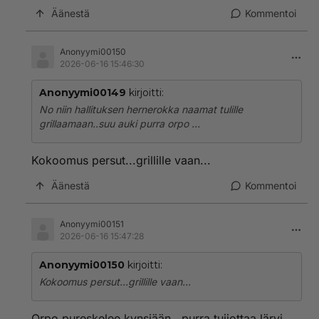
Äänestä
Kommentoi
Anonyymi00150
2026-06-16 15:46:30
Anonyymi00149
kirjoitti:
No niin hallituksen hernerokka naamat tulille
grillaamaan..suu auki purra orpo ...
Kokoomus persut...grillille vaan...
Äänestä
Kommentoi
Anonyymi00151
2026-06-16 15:47:28
Anonyymi00150
kirjoitti:
Kokoomus persut...grillille vaan...
Orpo pureskelee kynsiään...purra tuijottaa lärvi