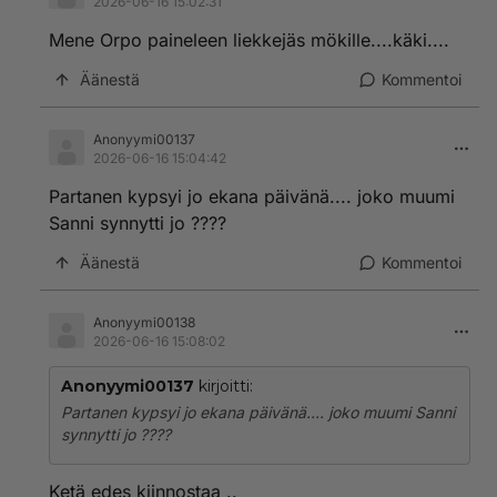
2026-06-16 15:02:31
Mene Orpo paineleen liekkejäs mökille....käki....
Äänestä
Kommentoi
Anonyymi00137
2026-06-16 15:04:42
Partanen kypsyi jo ekana päivänä.... joko muumi
Sanni synnytti jo ????
Äänestä
Kommentoi
Anonyymi00138
2026-06-16 15:08:02
Anonyymi00137
kirjoitti:
Partanen kypsyi jo ekana päivänä.... joko muumi Sanni
synnytti jo ????
Ketä edes kiinnostaa ..