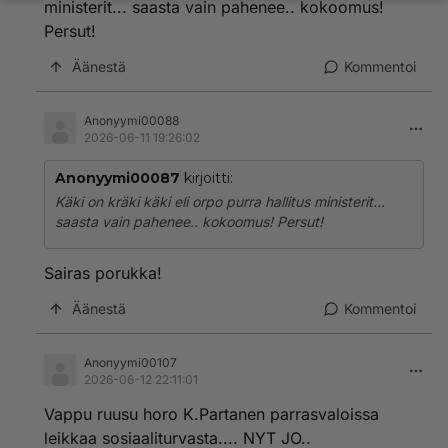
ministerit... saasta vain pahenee.. kokoomus!
Persut!
Äänestä
Kommentoi
Anonyymi00088
2026-06-11 19:26:02
Anonyymi00087
kirjoitti:
Käki on kräki käki eli orpo purra hallitus ministerit...
saasta vain pahenee.. kokoomus! Persut!
Sairas porukka!
Äänestä
Kommentoi
Anonyymi00107
2026-06-12 22:11:01
Vappu ruusu horo K.Partanen parrasvaloissa
leikkaa sosiaaliturvasta.... NYT JO..