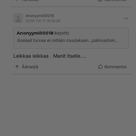
Anonyymi00019
2026-06-11 16:16:08
Anonyymi00018
kirjoitti:
Sosiaali turvaa ei mitään muutakaan...päinvastoin...
Leikkaa leikkaa . Manit itselle....
Äänestä
Kommentoi