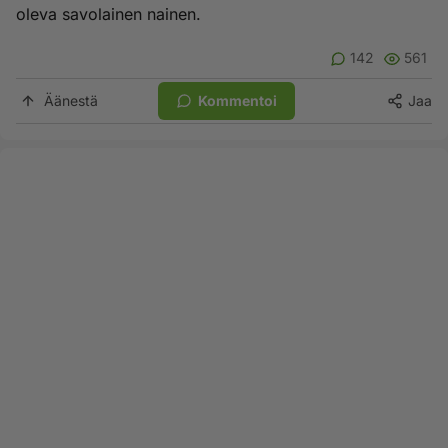
oleva savolainen nainen.
142
561
Äänestä
Kommentoi
Jaa