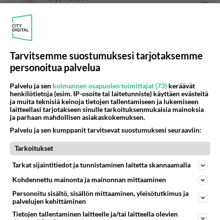
2026-06-11 17:14:34
Anonyymi00053
kirjoitti:
Purra katosi ilman selityksiäkään.
Tarvitsemme suostumuksesi tarjotaksemme
Heikko hallitus..
personoitua palvelua
Äänestä
Kommentoi
Palvelu ja sen
kolmannen osapuolen toimittajat (73)
keräävät
henkilötietoja (esim. IP-osoite tai laitetunniste) käyttäen evästeitä
ja muita teknisiä keinoja tietojen tallentamiseen ja lukemiseen
Anonyymi00083
laitteellasi tarjotakseen sinulle tarkoituksenmukaisia mainoksia
2026-06-11 18:31:15
ja parhaan mahdollisen asiakaskokemuksen.
Palvelu ja sen kumppanit tarvitsevat suostumuksesi seuraaviin:
Hallitus ämmät pakenee jopa kyselytunnilta.. ja
ORPO YHTYY....
Tarkoitukset
Äänestä
Kommentoi
Tarkat sijaintitiedot ja tunnistaminen laitetta skannaamalla
Kohdennettu mainonta ja mainonnan mittaaminen
Anonyymi00085
Personoitu sisältö, sisällön mittaaminen, yleisötutkimus ja
2026-06-11 19:21:04
palvelujen kehittäminen
Aivan kaiken..taas..
Tietojen tallentaminen laitteelle ja/tai laitteella olevien