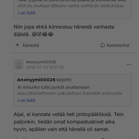
että jos mutisee tällaista naista esittävän aloituksissa
jotain muuttuu radikaalisti ja nainen tekee
Lue lisää
parannuksen
Niin jopa ehkä kiinnostuu hänestä vanhasta
äijästä. 😅🤣😂😂
Äänestä
Kommentoi
Anonyymi00028
2026-07-02 18:07:26
Anonyymi00026
kirjoitti:
Ai minunko tulisi pyrkiä oivaltamaan
saavuttamattoman vaikutelman itsestään antavasta
onko kyse huonosta itsetunnosta, eikä hänen pyrkiä
Lue lisää
olemaan antamatta saavuttamattoman vaikutelmaa
itsestään?
Aijai, ei kannata vetää heti johtopäätöksiä. Tein
paljonkin, tiedän omat kompastuskivet aika
GTFO. Mitä ihmeen lapsia täällä pyörii? Koskaan eivät
hyvin, epäilen vain että hänellä oli samat.
itse ole vastuullisia omasta toiminnastaan tai
ulosannistaan vaan vaaditaan toiselta Sherlock