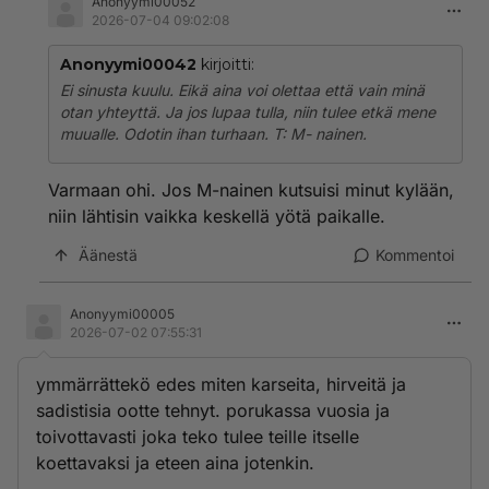
Anonyymi00052
2026-07-04 09:02:08
Anonyymi00042
kirjoitti:
Ei sinusta kuulu. Eikä aina voi olettaa että vain minä
otan yhteyttä. Ja jos lupaa tulla, niin tulee etkä mene
muualle. Odotin ihan turhaan. T: M- nainen.
Varmaan ohi. Jos M-nainen kutsuisi minut kylään,
niin lähtisin vaikka keskellä yötä paikalle.
Äänestä
Kommentoi
Anonyymi00005
2026-07-02 07:55:31
ymmärrättekö edes miten karseita, hirveitä ja
sadistisia ootte tehnyt. porukassa vuosia ja
toivottavasti joka teko tulee teille itselle
koettavaksi ja eteen aina jotenkin.