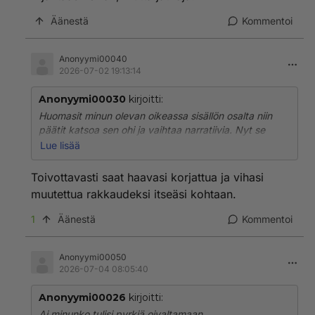
Äänestä
Kommentoi
Anonyymi00040
2026-07-02 19:13:14
Anonyymi00030
kirjoitti:
Huomasit minun olevan oikeassa sisällön osalta niin
päätit katsoa sen ohi ja vaihtaa narratiivia. Nyt se
onkin "kirjoitit väärällä sävyllä". Pahoittelen, lapsi,
Lue lisää
heikot temppusi eivät tehoa minuun.
Toivottavasti saat haavasi korjattua ja vihasi
muutettua rakkaudeksi itseäsi kohtaan.
1
Äänestä
Kommentoi
Anonyymi00050
2026-07-04 08:05:40
Anonyymi00026
kirjoitti:
Ai minunko tulisi pyrkiä oivaltamaan