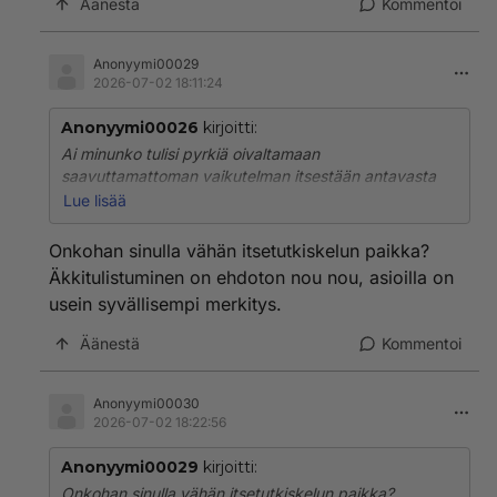
Äänestä
Kommentoi
Holmesin kykyjä. Ikuisia lapsia, eli feminismin ja
metoon kasvatteja vinksahtaneilla aivoillaan.
Anonyymi00029
2026-07-02 18:11:24
Anonyymi00026
kirjoitti:
Ai minunko tulisi pyrkiä oivaltamaan
saavuttamattoman vaikutelman itsestään antavasta
onko kyse huonosta itsetunnosta, eikä hänen pyrkiä
Lue lisää
olemaan antamatta saavuttamattoman vaikutelmaa
itsestään?
Onkohan sinulla vähän itsetutkiskelun paikka?
Äkkitulistuminen on ehdoton nou nou, asioilla on
GTFO. Mitä ihmeen lapsia täällä pyörii? Koskaan eivät
usein syvällisempi merkitys.
itse ole vastuullisia omasta toiminnastaan tai
ulosannistaan vaan vaaditaan toiselta Sherlock
Äänestä
Kommentoi
Holmesin kykyjä. Ikuisia lapsia, eli feminismin ja
metoon kasvatteja vinksahtaneilla aivoillaan.
Anonyymi00030
2026-07-02 18:22:56
Anonyymi00029
kirjoitti:
Onkohan sinulla vähän itsetutkiskelun paikka?