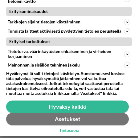
tietojen käyttö
Anonyymi00022
kirjoitti:
Kävikö vaihtoehto huono itsetunto mielessä, että ei
Erityisominaisuudet
usko, että joku voisi pitää? Ei se näy yleensä ulospäin
Tarkkojen sijaintitietojen käyttäminen
välttämättä.
Tunnista laitteet aktiivisesti pyydettyjen tietojen perusteella
Ai minunko tulisi pyrkiä oivaltamaan
Erityiset tarkoitukset
saavuttamattoman vaikutelman itsestään
Tietoturva, väärinkäytösten ehkäiseminen ja virheiden
antavasta onko kyse huonosta itsetunnosta, eikä
korjaaminen
hänen pyrkiä olemaan antamatta
Mainonnan ja sisällön tekninen jakelu
saavuttamattoman vaikutelmaa itsestään?
Hyväksymällä sallit tietojesi käsittelyn. Suostumuksesi koskee
tätä palvelua, hyväksymättä jättäminen voi vaikuttaa
GTFO. Mitä ihmeen lapsia täällä pyörii? Koskaan
asiakaskokemukseesi. Jotkut teknologiat saattavat perustella
tietojen käsittelyä oikeutetulla edulla, voit vastustaa tätä tai
eivät itse ole vastuullisia omasta toiminnastaan
muuttaa muita asetuksia klikkaamalla "Asetukset" linkkiä.
tai ulosannistaan vaan vaaditaan toiselta
Sherlock Holmesin kykyjä. Ikuisia lapsia, eli
Hyväksy kaikki
feminismin ja metoon kasvatteja vinksahtaneilla
Asetukset
aivoillaan.
Tietosuoja
1
Äänestä
Kommentoi