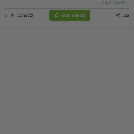
62
975
2
Äänestä
Kommentoi
Jaa