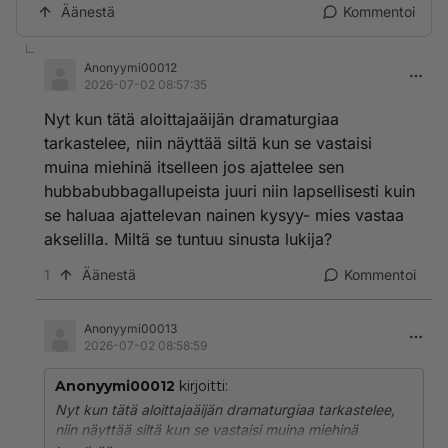
Äänestä
Kommentoi
Anonyymi00012
2026-07-02 08:57:35
Nyt kun tätä aloittajaäijän dramaturgiaa
tarkastelee, niin näyttää siltä kun se vastaisi
muina miehinä itselleen jos ajattelee sen
hubbabubbagallupeista juuri niin lapsellisesti kuin
se haluaa ajattelevan nainen kysyy- mies vastaa
akselilla. Miltä se tuntuu sinusta lukija?
1
Äänestä
Kommentoi
Anonyymi00013
2026-07-02 08:58:59
Anonyymi00012
kirjoitti:
Nyt kun tätä aloittajaäijän dramaturgiaa tarkastelee,
niin näyttää siltä kun se vastaisi muina miehinä