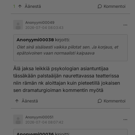
1
Äänestä
Kommentoi
Anonyymi00049
2026-07-04 08:03:43
Anonyymi00038
kirjoitti:
Olet sinä sisäisesti vaikka piilotat sen. Ja korjaus, et
epätoivoinen vaan normaalisti kaipaava
Älä jaksa leikkiä psykologian asiantuntijaa
tässäkään palstaäijän naurettavassa teatterissa
niin rämän nk aloittajan kuin pieteetillä jokaisen
sen dramaturgioiman kommentin myötä
Äänestä
Kommentoi
Anonyymi00051
2026-07-04 08:07:42
Anonyymi00036
kirjoitti: