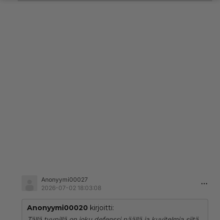
Anonyymi00027
2026-07-02 18:03:08
Anonyymi00020
kirjoitti:
Tällä tyypillä on joku defenssi päällä ja kuvitelmia siitä,