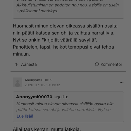
Äkkitulistuminen on ehdoton nou nou, asioilla on usein
syvällisempi merkitys.
Huomasit minun olevan oikeassa sisällön osalta
niin päätit katsoa sen ohi ja vaihtaa narratiivia.
Nyt se onkin "kirjoitit väärällä sävyllä".
Pahoittelen, lapsi, heikot temppusi eivät tehoa
minuun.
Äänestä
Kommentoi
Anonyymi00039
2026-07-02 19:09:32
Anonyymi00030
kirjoitti:
Huomasit minun olevan oikeassa sisällön osalta niin
päätit katsoa sen ohi ja vaihtaa narratiivia. Nyt se
onkin "kirjoitit väärällä sävyllä". Pahoittelen, lapsi,
Lue lisää
heikot temppusi eivät tehoa minuun.
Aijai taas kerran, mutta jatkoja.