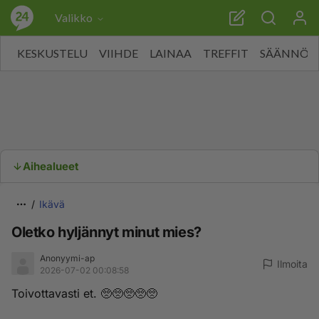
Valikko
KESKUSTELU
VIIHDE
LAINAA
TREFFIT
SÄÄNNÖT
Aihealueet
Ikävä
Oletko hyljännyt minut mies?
Anonyymi-ap
Ilmoita
2026-07-02 00:08:58
Toivottavasti et. 🥺🥺🥺🥺🥺