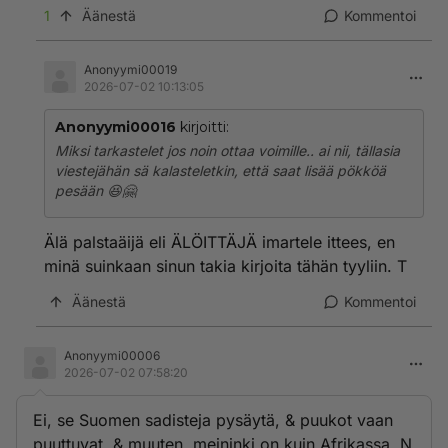
1
Äänestä
Kommentoi
Anonyymi00019
2026-07-02 10:13:05
Anonyymi00016
kirjoitti:
Miksi tarkastelet jos noin ottaa voimille.. ai nii, tällasia
viestejähän sä kalasteletkin, että saat lisää pökköä
pesään 😆🤗
Älä palstaäijä eli ÄLÖITTÄJÄ imartele ittees, en
minä suinkaan sinun takia kirjoita tähän tyyliin. T
Äänestä
Kommentoi
Anonyymi00006
2026-07-02 07:58:20
Ei, se Suomen sadisteja pysäytä, & puukot vaan
puuttuvat, & muuten, meininki on kuin Afrikassa, N