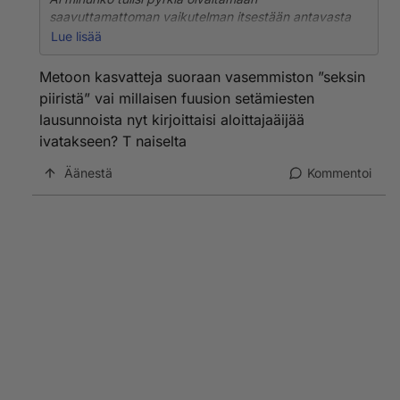
saavuttamattoman vaikutelman itsestään antavasta
onko kyse huonosta itsetunnosta, eikä hänen pyrkiä
Lue lisää
olemaan antamatta saavuttamattoman vaikutelmaa
itsestään?
Metoon kasvatteja suoraan vasemmiston ”seksin
piiristä” vai millaisen fuusion setämiesten
GTFO. Mitä ihmeen lapsia täällä pyörii? Koskaan eivät
lausunnoista nyt kirjoittaisi aloittajaäijää
itse ole vastuullisia omasta toiminnastaan tai
ivatakseen? T naiselta
ulosannistaan vaan vaaditaan toiselta Sherlock
Holmesin kykyjä. Ikuisia lapsia, eli feminismin ja
Äänestä
Kommentoi
metoon kasvatteja vinksahtaneilla aivoillaan.