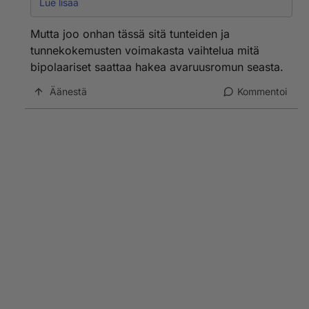
itselleen jos ajattelee sen hubbabubbagallupeista juuri
Lue lisää
niin lapsellisesti kuin se haluaa ajattelevan nainen
kysyy- mies vastaa akselilla. Miltä se tuntuu sinusta
Mutta joo onhan tässä sitä tunteiden ja
lukija?
tunnekokemusten voimakasta vaihtelua mitä
bipolaariset saattaa hakea avaruusromun seasta.
Äänestä
Kommentoi