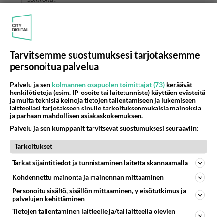
Tällä tyypillä on joku defenssi päällä ja kuvitelmia
siitä, että jos mutisee tällaista naista esittävän
aloituksissa jotain muuttuu radikaalisti ja nainen
Tarvitsemme suostumuksesi tarjotaksemme
tekee parannuksen
personoitua palvelua
Äänestä
Kommentoi
Palvelu ja sen
kolmannen osapuolen toimittajat (73)
keräävät
henkilötietoja (esim. IP-osoite tai laitetunniste) käyttäen evästeitä
ja muita teknisiä keinoja tietojen tallentamiseen ja lukemiseen
Anonyymi00022
laitteellasi tarjotakseen sinulle tarkoituksenmukaisia mainoksia
2026-07-02 17:22:50
ja parhaan mahdollisen asiakaskokemuksen.
Kävikö vaihtoehto huono itsetunto mielessä, että
Palvelu ja sen kumppanit tarvitsevat suostumuksesi seuraaviin:
ei usko, että joku voisi pitää? Ei se näy yleensä
Tarkoitukset
ulospäin välttämättä.
Tarkat sijaintitiedot ja tunnistaminen laitetta skannaamalla
Äänestä
Kommentoi
Kohdennettu mainonta ja mainonnan mittaaminen
Personoitu sisältö, sisällön mittaaminen, yleisötutkimus ja
Anonyymi00026
palvelujen kehittäminen
2026-07-02 17:53:26
Tietojen tallentaminen laitteelle ja/tai laitteella olevien