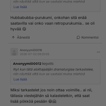
niin näyttää siltä kun se vastaisi muina miehinä
itselleen jos ajattelee sen hubbabubbagallupeista juuri
Lue lisää
niin lapsellisesti kuin se haluaa ajattelevan nainen
kysyy- mies vastaa akselilla. Miltä se tuntuu sinusta
Hubbabubba-purukumi, onkohan sitä enää
lukija?
saatavilla vai onko vaan retropurukumia.. se oli
hyvää 😋
Äänestä
Kommentoi
Anonyymi00016
2026-07-02 09:25:05
Anonyymi00012
kirjoitti:
Nyt kun tätä aloittajaäijän dramaturgiaa tarkastelee,
niin näyttää siltä kun se vastaisi muina miehinä
itselleen jos ajattelee sen hubbabubbagallupeista juuri
Lue lisää
niin lapsellisesti kuin se haluaa ajattelevan nainen
kysyy- mies vastaa akselilla. Miltä se tuntuu sinusta
Miksi tarkastelet jos noin ottaa voimille.. ai nii,
lukija?
tällasia viestejähän sä kalasteletkin, että saat
lisää pökköä pesään 😆🤗