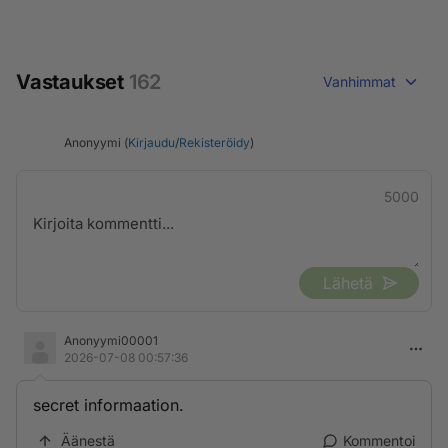
Vastaukset
162
Vanhimmat
Anonyymi (
Kirjaudu
/
Rekisteröidy
)
5000
Lähetä
Anonyymi00001
2026-07-08 00:57:36
secret informaation.
Äänestä
Kommentoi