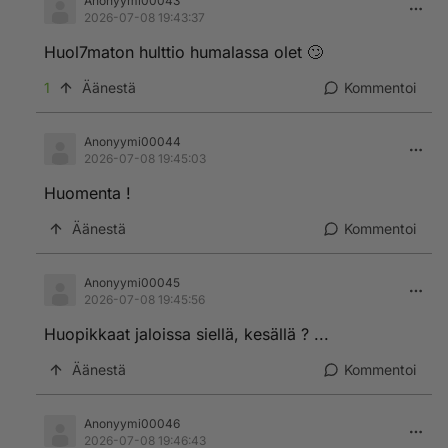
Anonyymi00043
2026-07-08 19:43:37
Huol7maton hulttio humalassa olet 🙄
1
Äänestä
Kommentoi
Anonyymi00044
2026-07-08 19:45:03
Huomenta !
Äänestä
Kommentoi
Anonyymi00045
2026-07-08 19:45:56
Huopikkaat jaloissa siellä, kesällä ? ...
Äänestä
Kommentoi
Anonyymi00046
2026-07-08 19:46:43