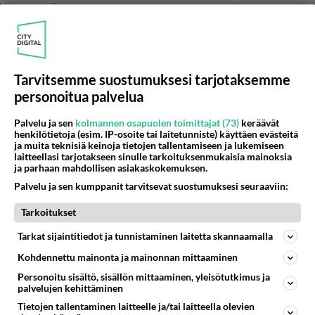
Äänestä
Kommentoi
Anonyymi00067
2026-07-08 20:36:57
Tarvitsemme suostumuksesi tarjotaksemme
Autokauppias !
personoitua palvelua
Äänestä
Kommentoi
Palvelu ja sen
kolmannen osapuolen toimittajat (73)
keräävät
henkilötietoja (esim. IP-osoite tai laitetunniste) käyttäen evästeitä
ja muita teknisiä keinoja tietojen tallentamiseen ja lukemiseen
Anonyymi00013
laitteellasi tarjotakseen sinulle tarkoituksenmukaisia mainoksia
2026-07-08 08:01:26
ja parhaan mahdollisen asiakaskokemuksen.
Palvelu ja sen kumppanit tarvitsevat suostumuksesi seuraaviin:
Rakas nainen on 💞TOYOTA 💞
Tarkoitukset
2
Äänestä
Kommentoi
Tarkat sijaintitiedot ja tunnistaminen laitetta skannaamalla
Anonyymi00069
Kohdennettu mainonta ja mainonnan mittaaminen
2026-07-08 21:58:29
Personoitu sisältö, sisällön mittaaminen, yleisötutkimus ja
palvelujen kehittäminen
Toyota ❤️🙏
Tietojen tallentaminen laitteelle ja/tai laitteella olevien