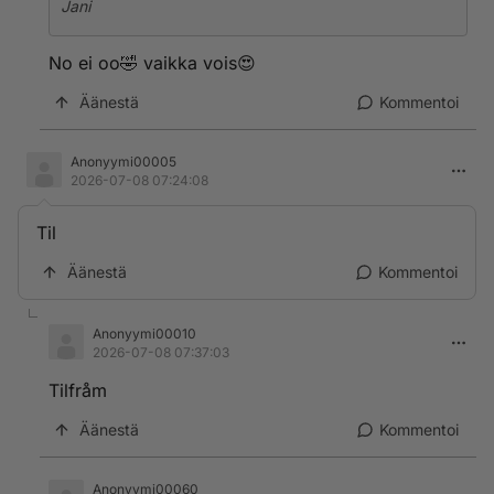
Jani
No ei oo🤣 vaikka vois😍
Äänestä
Kommentoi
Anonyymi00005
2026-07-08 07:24:08
Til
Äänestä
Kommentoi
Anonyymi00010
2026-07-08 07:37:03
Tilfråm
Äänestä
Kommentoi
Anonyymi00060