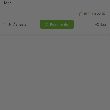
Mar....
162
2315
1
Äänestä
Kommentoi
Jaa