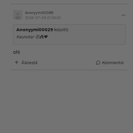
Anonyymi00089
2026-07-09 21:29:20
Anonyymi00029
kirjoitti:
Kaunotar 😍👸❤️
ohi
Äänestä
Kommentoi