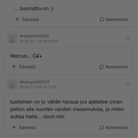
... huomattu on ;)
Äänestä
Kommentoi
Anonyymi00022
2026-07-08 14:08:46
Marcus...🤔🎣
Äänestä
Kommentoi
Anonyymi00023
2026-07-08 14:17:59
tuollainen on jo vähän hassua jos ajattelee oman
peiton alla nuorten naisten masennuksia, ja miten
auttaa heitä... nooh niin
Äänestä
Kommentoi