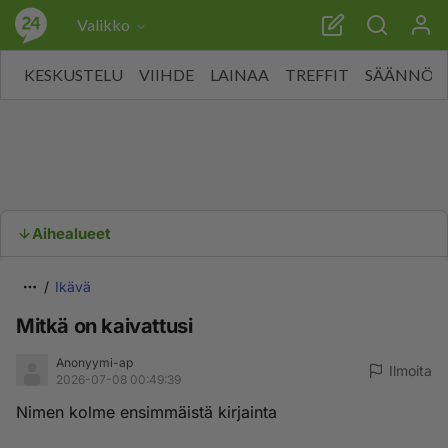
Valikko
KESKUSTELU
VIIHDE
LAINAA
TREFFIT
SÄÄNNÖT
Aihealueet
Ikävä
Mitkä on kaivattusi
Anonyymi-ap
Ilmoita
2026-07-08 00:49:39
Nimen kolme ensimmäistä kirjainta