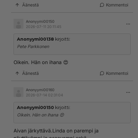
Äänestä
Kommentoi
Anonyymi00150
2026-07-11 20:11:45
Anonyymi00138
kirjoitti:
Pete Parkkonen
Oikein. Hän on ihana 😍
Äänestä
Kommentoi
Anonyymi00160
2026-07-14 02:31:04
Anonyymi00150
kirjoitti:
Oikein. Hän on ihana 😍
Aivan järkyttävä.Linda on parempi ja