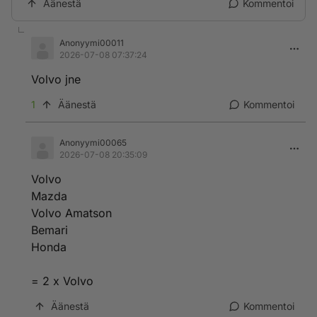
Äänestä
Kommentoi
Anonyymi00011
2026-07-08 07:37:24
Volvo jne
1
Äänestä
Kommentoi
Anonyymi00065
2026-07-08 20:35:09
Volvo
Mazda
Volvo Amatson
Bemari
Honda
= 2 x Volvo
Äänestä
Kommentoi