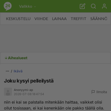
Valikko
KESKUSTELU
VIIHDE
LAINAA
TREFFIT
SÄÄNNÖT
Aihealueet
Ikävä
Joku kysyi pelleilystä
Anonyymi-ap
Ilmoita
2026-07-08 18:47:54
niin ei kai se palstalla mitenkään haittaa, vaikket olisi
ollut tosissaan, ei kai kenenkään ole pakko täällä olla.