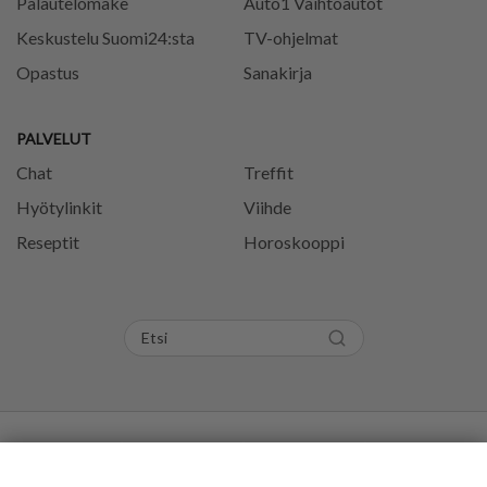
Palautelomake
Auto1 Vaihtoautot
Keskustelu Suomi24:sta
TV-ohjelmat
Opastus
Sanakirja
PALVELUT
Chat
Treffit
Hyötylinkit
Viihde
Reseptit
Horoskooppi
Tietosuojaseloste
Käyttöehdot
Evästeasetukset
Kommentoi
Kuumat
Trendaavat
Aihe