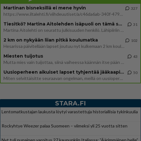
Martinan bisneksillä ei mene hyvin
327
https://www.iltalehti.fi/viihdeuutiset/a/c46da6ab-340f-4790-aaa7-0865eed2336 Yrityksen konkurssihakemus on tullut kärä
Tiesitkö? Martina Aitolehden isäpuoli on tämä suosittu laulaja
31
Martina Aitolehti on seurattu julkisuuden henkilö. Lähipiiriin mahtuu muitakin tunnettuja henkilöitä. Tiesitkö, että Ma
2 km on nykyään liian pitkä koulumatka
102
Hesarissa päivitellään lapset joutuu nyt kulkemaan 2 km kouluun jösses. Ruostefillarilla tuo matka menee vaikka miten äk
Miesten tuijotus
43
Mutta mies vain tuijottaa, siinä vaiheessa käännän itse pään pois. Mikä juttu? Yleensä jos joku tuijottaa tai katsoo, hä
Uusioperheen aikuiset lapset tyhjentää jääkaapin käydessään
50
Miten selvittäisitte seuraavan ongelman, meillä on uusioperhe, minulla teini-ikäiset lapset ja puolisolla aikuiset, jotk
STARA.FI
Lentomatkustajan laukusta löytyi varastettuja historiallisia tykinkuulia
Rockyhtye Weezer palaa Suomeen – viimeksi yli 25 vuotta sitten
Nyt tuli punainen varoitus 27 kaupunkiin Italiassa: ”Äärimmäinen helle”