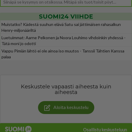
Siinäpä se kysymys on otsikossa. Mitäpä siis tuot/toisit pöytään parisuhteessa? Oletko mies vai nainen? Koetko sen mitä
SUOMI24 VIIHDE
Muistatko? Kädestä suuhun elävä Satu sai jättimäisen rahasalkun
Henry-miljonääriltä
Luetuimmat: Aarne Pelkonen ja Noora Louhimo vihdoinkin yhdessä -
Tätä moni jo odotti
Vappu Pimiän lähtö ei ole ainoa iso muutos - Tanssii Tähtien Kanssa
palaa
Keskustele vapaasti aiheesta kuin
aiheesta
Aloita keskustelu
Osallistu keskusteluun