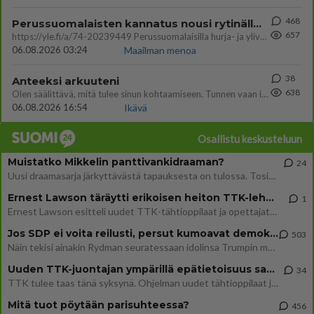
468
Perussuomalaisten kannatus nousi rytinällä Ylen tänään julkaisemassa tuoreimmassa gallup-kyselyssä.
657
https://yle.fi/a/74-20239449 Perussuomalaisilla hurja- ja ylivoimaisesti suurin nousu tässä uudessa Ylen gallupissa. Kyl
06.08.2026 03:24
Maailman menoa
38
Anteeksi arkuuteni
638
Olen säälittävä, mitä tulee sinun kohtaamiseen. Tunnen vaan itseni todella epävarmaksi sun kanssa. Jos minun olisi pitän
06.08.2026 16:54
Ikävä
Osallistu keskusteluun
Muistatko Mikkelin panttivankidraaman?
24
Uusi draamasarja järkyttävästä tapauksesta on tulossa. Tositapahtumiin perustuva sarja ammentaa vuoden 1986 Mikkelin pan
Ernest Lawson täräytti erikoisen heiton TTK-lehdistötilaisuudessa: " Onko tässä tarkoituksena...?"
1
Ernest Lawson esitteli uudet TTK-tähtioppilaat ja opettajat torstaina 6.8. lehdistölle. Tulevalla kaudella on yksi hausk
Jos SDP ei voita reilusti, persut kumoavat demokratian Suomesta
503
Näin tekisi ainakin Rydman seuratessaan idolinsa Trumpin mallia https://www.is.fi/politiikka/art-2000012187244.html
Uuden TTK-juontajan ympärillä epätietoisuus sakenee - Nyt MTV hämmentää soppaa
34
TTK tulee taas tänä syksynä. Ohjelman uudet tähtioppilaat julkistetaan torstaina 6. elokuuta klo 14 alkavassa lehdistö
Mitä tuot pöytään parisuhteessa?
456