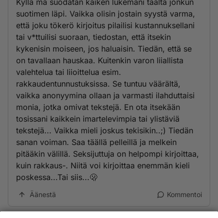
Kyllä mä suodatan kaiken lukemani täältä jonkun
suotimen läpi. Vaikka olisin jostain syystä varma,
että joku tökerö kirjoitus pilailisi kustannuksellani
tai v*ttuilisi suoraan, tiedostan, että itsekin
kykenisin moiseen, jos haluaisin. Tiedän, että se
on tavallaan hauskaa. Kuitenkin varon liiallista
valehtelua tai liioittelua esim.
rakkaudentunnustuksissa. Se tuntuu väärältä,
vaikka anonyymina ollaan ja varmasti ilahduttaisi
monia, jotka omivat tekstejä. En ota itsekään
tosissani kaikkein imartelevimpia tai ylistäviä
tekstejä... Vaikka mieli joskus tekisikin..;) Tiedän
sanan voiman. Saa täällä pelleillä ja melkein
pitääkin välillä. Seksijuttuja on helpompi kirjoittaa,
kuin rakkaus-. Niitä voi kirjoittaa enemmän kieli
poskessa...Tai siis...🫢
Äänestä
Kommentoi