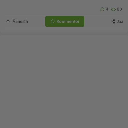
4
80
Äänestä
Kommentoi
Jaa