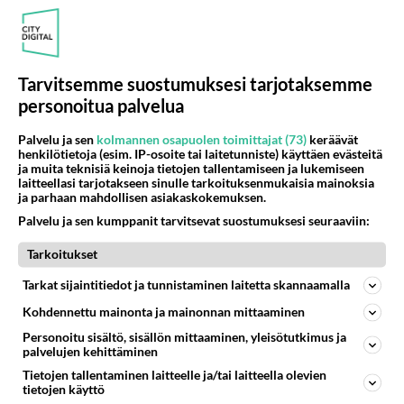
Kommentoi aloitusta...
Tarvitsemme suostumuksesi tarjotaksemme
Ketjusta on poistettu
0
sääntöjenvastaista viestiä.
personoitua palvelua
Takaisin ylös
Palvelu ja sen
kolmannen osapuolen toimittajat (73)
keräävät
henkilötietoja (esim. IP-osoite tai laitetunniste) käyttäen evästeitä
ja muita teknisiä keinoja tietojen tallentamiseen ja lukemiseen
LUETUIMMAT KESKUSTELUT
laitteellasi tarjotakseen sinulle tarkoituksenmukaisia mainoksia
ja parhaan mahdollisen asiakaskokemuksen.
PÄIVÄ
VIIKKO
KUUKAUSI
Palvelu ja sen kumppanit tarvitsevat suostumuksesi seuraaviin:
327
Martinan bisneksillä ei mene hyvin
Tarkoitukset
1588
https://www.iltalehti.fi/viihdeuutiset/a/c46da6ab-340f-4790-aaa7-0865eed2336 Yrityksen konkurssihakemus on tullut kärä
05.08.2026 05:51
Kotimaiset julkkisjuorut
Tarkat sijaintitiedot ja tunnistaminen laitetta skannaamalla
Kohdennettu mainonta ja mainonnan mittaaminen
31
Tiesitkö? Martina Aitolehden isäpuoli on tämä suosittu laulaja
1299
Personoitu sisältö, sisällön mittaaminen, yleisötutkimus ja
Martina Aitolehti on seurattu julkisuuden henkilö. Lähipiiriin mahtuu muitakin tunnettuja henkilöitä. Tiesitkö, että Ma
palvelujen kehittäminen
05.08.2026 07:23
Kotimaiset julkkisjuorut
Tietojen tallentaminen laitteelle ja/tai laitteella olevien
tietojen käyttö
503
Jos SDP ei voita reilusti, persut kumoavat demokratian Suomesta