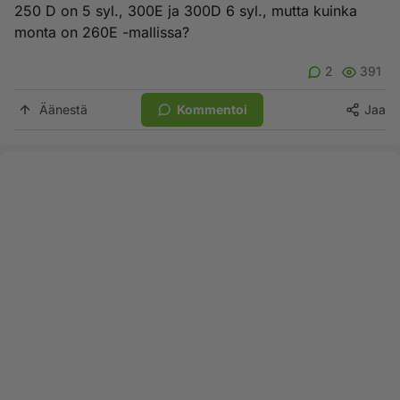
250 D on 5 syl., 300E ja 300D 6 syl., mutta kuinka
monta on 260E -mallissa?
2
391
Äänestä
Kommentoi
Jaa