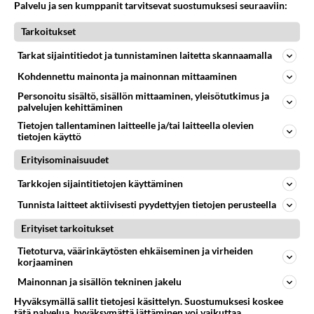
789
Kohtaamme jälleen kun on oikea aika. Sitä ei voi mikään eikä kukaan estää <3 <3
Palvelu ja sen kumppanit tarvitsevat suostumuksesi seuraaviin:
04.08.2026 15:01
Ikävä
Tarkoitukset
72
Miia Heikkinen avautui !
Tarkat sijaintitiedot ja tunnistaminen laitetta skannaamalla
741
Olipa hyvä kirjoitus, kiitos. Ongelmat mitkä nostat esille on todellisia ja tämä ylimielisyys totta ja se näkyy kaikessa
04.08.2026 04:27
Judo
Kohdennettu mainonta ja mainonnan mittaaminen
Personoitu sisältö, sisällön mittaaminen, yleisötutkimus ja
65
Voiko meidän välit
palvelujen kehittäminen
726
Koskaan parantua tästä?
Tietojen tallentaminen laitteelle ja/tai laitteella olevien
05.08.2026 05:34
Ikävä
tietojen käyttö
Erityisominaisuudet
59
Mitä töitä kaivattusi on tehnyt?
725
😅
Tarkkojen sijaintitietojen käyttäminen
05.08.2026 13:25
Ikävä
Tunnista laitteet aktiivisesti pyydettyjen tietojen perusteella
57
Mitä uskot hänen ajattelevan sinusta?
Erityiset tarkoitukset
722
😇
04.08.2026 18:30
Ikävä
Tietoturva, väärinkäytösten ehkäiseminen ja virheiden
korjaaminen
Osallistu keskusteluun
Mainonnan ja sisällön tekninen jakelu
Jos SDP ei voita reilusti, persut kumoavat demokratian Suomesta
Hyväksymällä sallit tietojesi käsittelyn. Suostumuksesi koskee
197
tätä palvelua, hyväksymättä jättäminen voi vaikuttaa