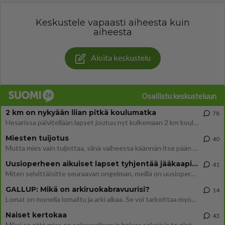
Keskustele vapaasti aiheesta kuin
aiheesta
Aloita keskustelu
Osallistu keskusteluun
2 km on nykyään liian pitkä koulumatka
78
Hesarissa päivitellään lapset joutuu nyt kulkemaan 2 km kouluun jösses. Ruostefillarilla tuo matka menee vaikka miten äk
Miesten tuijotus
40
Mutta mies vain tuijottaa, siinä vaiheessa käännän itse pään pois. Mikä juttu? Yleensä jos joku tuijottaa tai katsoo, hä
Uusioperheen aikuiset lapset tyhjentää jääkaapin käydessään
41
Miten selvittäisitte seuraavan ongelman, meillä on uusioperhe, minulla teini-ikäiset lapset ja puolisolla aikuiset, jotk
GALLUP: Mikä on arkiruokabravuurisi?
14
Lomat on monella lomailtu ja arki alkaa. Se voi tarkoittaa myös sitä, että grillailut on grillattu ja palataan arjen ruo
Naiset kertokaa
43
Miksi se että mies on seksuaalinen ja haluaa seksiä ja te olette hänen mielestänne haluttava on vastenmielistä? Mikä sii