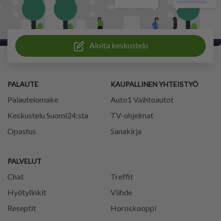
Aloita keskustelu
PALAUTE
KAUPALLINEN YHTEISTYÖ
Palautelomake
Auto1 Vaihtoautot
Keskustelu Suomi24:sta
TV-ohjelmat
Opastus
Sanakirja
PALVELUT
Chat
Treffit
Hyötylinkit
Viihde
Reseptit
Horoskooppi