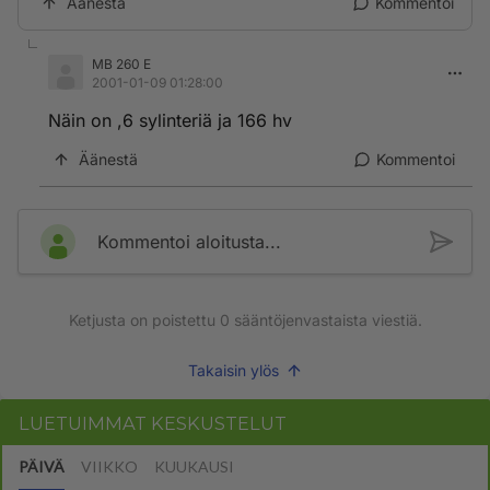
Äänestä
Kommentoi
MB 260 E
2001-01-09 01:28:00
Näin on ,6 sylinteriä ja 166 hv
Äänestä
Kommentoi
Kommentoi aloitusta...
Ketjusta on poistettu
0
sääntöjenvastaista viestiä.
Takaisin ylös
LUETUIMMAT KESKUSTELUT
PÄIVÄ
VIIKKO
KUUKAUSI