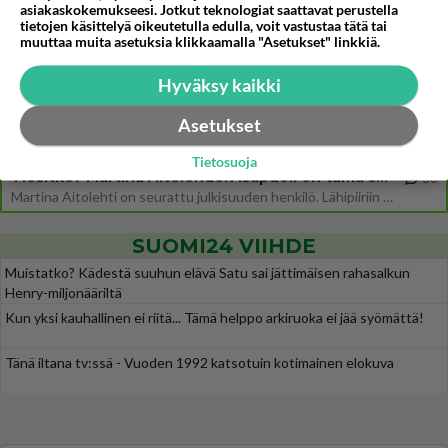
asiakaskokemukseesi. Jotkut teknologiat saattavat perustella
Uuden TTK-juontajan ympärillä epätietoisuus sakenee - Nyt MTV hämmentää soppaa
tietojen käsittelyä oikeutetulla edulla, voit vastustaa tätä tai
28
muuttaa muita asetuksia klikkaamalla "Asetukset" linkkiä.
TTK tulee taas tänä syksynä. Ohjelman uudet tähtioppilaat julkistetaan torstaina 6. elokuuta klo 14 alkavassa lehdistö
Mitä tuot pöytään parisuhteessa?
425
Hyväksy kaikki
Siinäpä se kysymys on otsikossa. Mitäpä siis tuot/toisit pöytään parisuhteessa? Oletko mies vai nainen? Koetko sen mitä
Asetukset
Martinan bisneksillä ei mene hyvin
301
https://www.iltalehti.fi/viihdeuutiset/a/c46da6ab-340f-4790-aaa7-0865eed2336 Yrityksen konkurssihakemus on tullut kärä
Tietosuoja
Tiesitkö? Martina Aitolehden isäpuoli on tämä suosittu laulaja
30
Martina Aitolehti on seurattu julkisuuden henkilö. Lähipiiriin mahtuu muitakin tunnettuja henkilöitä. Tiesitkö, että Ma
SUOMI24 VIIHDE
Muistatko? Kädestä suuhun elävä Satu sai jättimäisen rahasalkun
Henry-miljonääriltä
Kun yksi kauhallinen ei riitä... Tämä helppo arkiruoka ei jää syömättä!
Tänä iltana tv:ssä - Vuoden 1992 katsotuin kotimainen elokuva