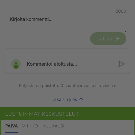
5000
Lähetä
Kommentoi aloitusta...
Ketjusta on poistettu
0
sääntöjenvastaista viestiä.
Takaisin ylös
LUETUIMMAT KESKUSTELUT
PÄIVÄ
VIIKKO
KUUKAUSI