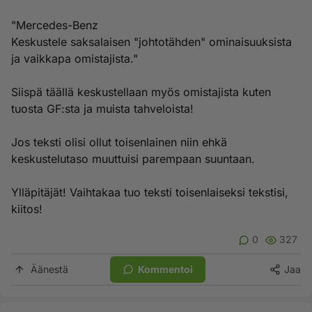
"Mercedes-Benz
Keskustele saksalaisen "johtotähden" ominaisuuksista
ja vaikkapa omistajista."
Siispä täällä keskustellaan myös omistajista kuten
tuosta GF:sta ja muista tahveloista!
Jos teksti olisi ollut toisenlainen niin ehkä
keskustelutaso muuttuisi parempaan suuntaan.
Ylläpitäjät! Vaihtakaa tuo teksti toisenlaiseksi tekstisi,
kiitos!
0
327
Äänestä
Kommentoi
Jaa