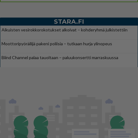
STARA.FI
Aikuisten vesirokkorokotukset alkoivat – kohderyhmä julkistettiin
Moottoripyöräilijä pakeni poliisia – tutkaan hurja ylinopeus
Blind Channel palaa tauoltaan – paluukonsertti marraskuussa