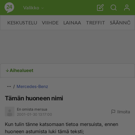
Valikko
KESKUSTELU
VIIHDE
LAINAA
TREFFIT
SÄÄNNÖT
Aihealueet
Mercedes-Benz
Tämän huoneen nimi
En omista mersua
Ilmoita
2001-01-30 13:17:00
Kun tulin tänne katsomaan tietoa mersuista, ennen
huoneen astumista luki tämä teksti;