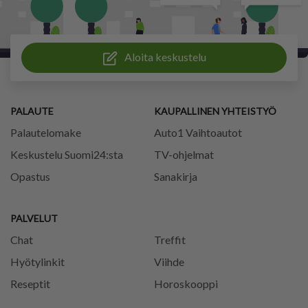
Aloita keskustelu
PALAUTE
KAUPALLINEN YHTEISTYÖ
Palautelomake
Auto1 Vaihtoautot
Keskustelu Suomi24:sta
TV-ohjelmat
Opastus
Sanakirja
PALVELUT
Chat
Treffit
Hyötylinkit
Viihde
Reseptit
Horoskooppi