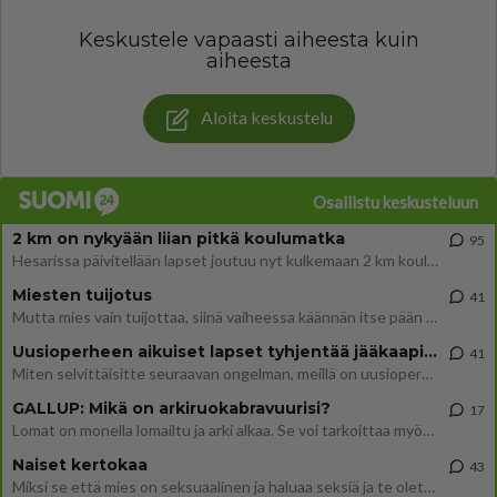
Keskustele vapaasti aiheesta kuin
aiheesta
Aloita keskustelu
Osallistu keskusteluun
2 km on nykyään liian pitkä koulumatka
95
Hesarissa päivitellään lapset joutuu nyt kulkemaan 2 km kouluun jösses. Ruostefillarilla tuo matka menee vaikka miten äk
Miesten tuijotus
41
Mutta mies vain tuijottaa, siinä vaiheessa käännän itse pään pois. Mikä juttu? Yleensä jos joku tuijottaa tai katsoo, hä
Uusioperheen aikuiset lapset tyhjentää jääkaapin käydessään
41
Miten selvittäisitte seuraavan ongelman, meillä on uusioperhe, minulla teini-ikäiset lapset ja puolisolla aikuiset, jotk
GALLUP: Mikä on arkiruokabravuurisi?
17
Lomat on monella lomailtu ja arki alkaa. Se voi tarkoittaa myös sitä, että grillailut on grillattu ja palataan arjen ruo
Naiset kertokaa
43
Miksi se että mies on seksuaalinen ja haluaa seksiä ja te olette hänen mielestänne haluttava on vastenmielistä? Mikä sii