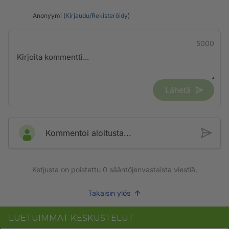
Anonyymi (
Kirjaudu
/
Rekisteröidy
)
5000
Lähetä
Kommentoi aloitusta...
Ketjusta on poistettu
0
sääntöjenvastaista viestiä.
Takaisin ylös
LUETUIMMAT KESKUSTELUT