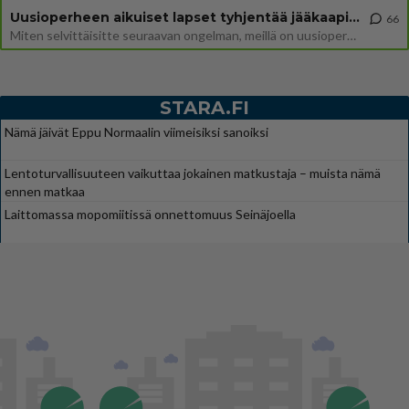
Uusioperheen aikuiset lapset tyhjentää jääkaapin käydessään
66
Miten selvittäisitte seuraavan ongelman, meillä on uusioperhe, minulla teini-ikäiset lapset ja puolisolla aikuiset, jotk
STARA.FI
Nämä jäivät Eppu Normaalin viimeisiksi sanoiksi
Lentoturvallisuuteen vaikuttaa jokainen matkustaja – muista nämä
ennen matkaa
Laittomassa mopomiitissä onnettomuus Seinäjoella