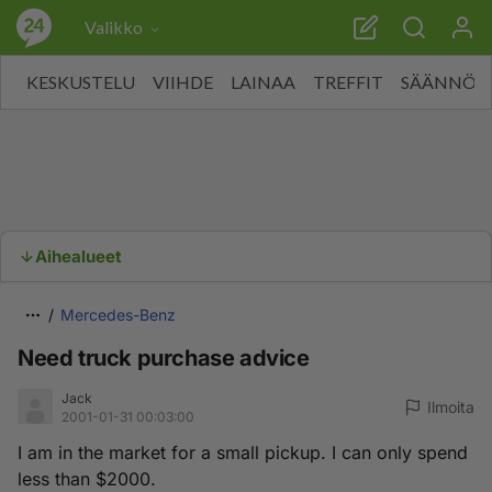
Valikko
KESKUSTELU
VIIHDE
LAINAA
TREFFIT
SÄÄNNÖT
Aihealueet
Mercedes-Benz
Need truck purchase advice
Jack
Ilmoita
2001-01-31 00:03:00
I am in the market for a small pickup. I can only spend
less than $2000.