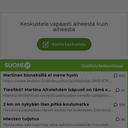
Keskustele vapaasti aiheesta kuin
aiheesta
Aloita keskustelu
Osallistu keskusteluun
Martinan bisneksillä ei mene hyvin
332
https://www.iltalehti.fi/viihdeuutiset/a/c46da6ab-340f-4790-aaa7-0865eed2336 Yrityksen konkurssihakemus on tullut kärä
Tiesitkö? Martina Aitolehden isäpuoli on tämä suosittu laulaja
35
Martina Aitolehti on seurattu julkisuuden henkilö. Lähipiiriin mahtuu muitakin tunnettuja henkilöitä. Tiesitkö, että Ma
2 km on nykyään liian pitkä koulumatka
109
Hesarissa päivitellään lapset joutuu nyt kulkemaan 2 km kouluun jösses. Ruostefillarilla tuo matka menee vaikka miten äk
Miesten tuijotus
48
Mutta mies vain tuijottaa, siinä vaiheessa käännän itse pään pois. Mikä juttu? Yleensä jos joku tuijottaa tai katsoo, hä